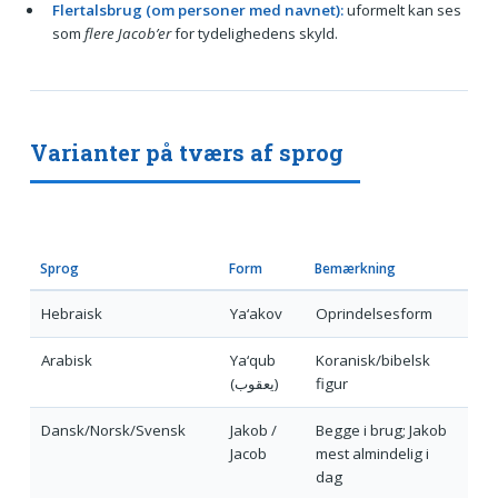
Flertalsbrug (om personer med navnet):
uformelt kan ses
som
flere Jacob’er
for tydelighedens skyld.
Varianter på tværs af sprog
Sprog
Form
Bemærkning
Hebraisk
Ya‘akov
Oprindelsesform
Arabisk
Ya‘qub
Koranisk/bibelsk
(يعقوب)
figur
Dansk/Norsk/Svensk
Jakob /
Begge i brug; Jakob
Jacob
mest almindelig i
dag