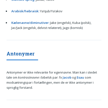
Arabisk/hebraisk:
Ya‘qub/Ya‘akov
Kælenavne/diminutiver:
Jake (engelsk), Kuba (polsk),
Jac/Jack (engelsk, delvist relateret), Jago (kornisk)
Antonymer
Antonymer er ikke relevante for egennavne. Man kan i stedet
tale om
kontrastnavne
i bibelsk par: fx
Jacob
og
Esau
som
modsætningspar i fortællingen, men de er ikke antonymer i
sproglig forstand.