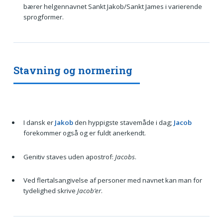
bærer helgennavnet Sankt Jakob/Sankt James i varierende
sprogformer.
Stavning og normering
I dansk er
Jakob
den hyppigste stavemåde i dag;
Jacob
forekommer også og er fuldt anerkendt.
Genitiv staves uden apostrof:
Jacobs
.
Ved flertalsangivelse af personer med navnet kan man for
tydelighed skrive
Jacob’er
.