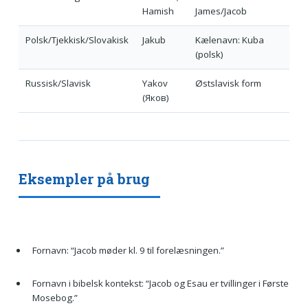
Hamish
James/Jacob
Polsk/Tjekkisk/Slovakisk
Jakub
Kælenavn: Kuba
(polsk)
Russisk/Slavisk
Yakov
Østslavisk form
(Яков)
Eksempler på brug
Fornavn: “Jacob møder kl. 9 til forelæsningen.”
Fornavn i bibelsk kontekst: “Jacob og Esau er tvillinger i Første
Mosebog.”