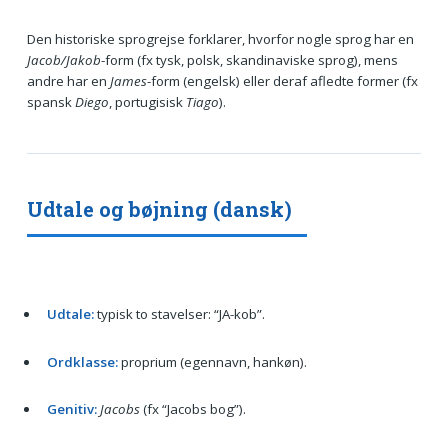
Den historiske sprogrejse forklarer, hvorfor nogle sprog har en
Jacob/Jakob
-form (fx tysk, polsk, skandinaviske sprog), mens
andre har en
James
-form (engelsk) eller deraf afledte former (fx
spansk
Diego
, portugisisk
Tiago
).
Udtale og bøjning (dansk)
Udtale:
typisk to stavelser: “JA-kob”.
Ordklasse:
proprium (egennavn, hankøn).
Genitiv:
Jacobs
(fx “Jacobs bog”).