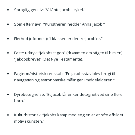
Sproglig genitiv: “Vi lånte Jacobs cykel.”
Som efternavn: “Kunstneren hedder Anna Jacob.”
Flerhed (uformelt): “I klassen er der tre Jacob’er.”
Faste udtryk: “Jakobsstigen” (drømmen om stigen til himlen),
“Jakobsbrevet” (Det Nye Testamente).
Fagterm/historisk redskab: “En jakobsstav blev brugt til
navigation og astronomiske målinger i middelalderen.”
Dyrebetegnelse: “Et jacobfår er kendetegnet ved sine flere
horn.”
Kulturhistorisk: “Jakobs kamp med englen er et ofte afbildet
motiv i kunsten.”