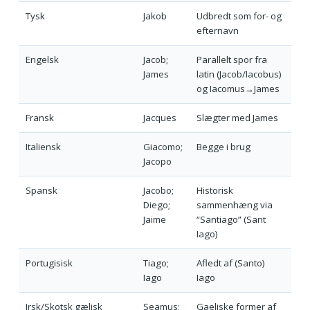
Tysk
Jakob
Udbredt som for- og
efternavn
Engelsk
Jacob;
Parallelt spor fra
James
latin (Jacob/Iacobus)
og Iacomus→James
Fransk
Jacques
Slægter med James
Italiensk
Giacomo;
Begge i brug
Jacopo
Spansk
Jacobo;
Historisk
Diego;
sammenhæng via
Jaime
“Santiago” (Sant
Iago)
Portugisisk
Tiago;
Afledt af (Santo)
Iago
Iago
Irsk/Skotsk gælisk
Seamus;
Gaeliske former af