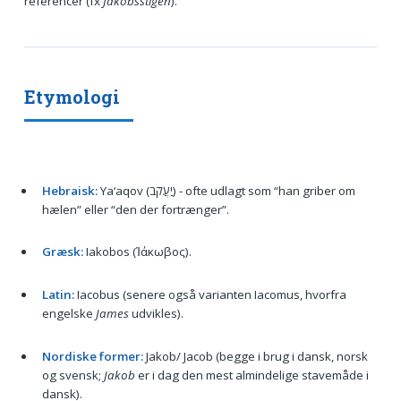
referencer (fx
Jakobsstigen
).
Etymologi
Hebraisk:
Ya‘aqov (יַעֲקֹב) - ofte udlagt som “han griber om
hælen” eller “den der fortrænger”.
Græsk:
Iakobos (Ἰάκωβος).
Latin:
Iacobus (senere også varianten Iacomus, hvorfra
engelske
James
udvikles).
Nordiske former:
Jakob/ Jacob (begge i brug i dansk, norsk
og svensk;
Jakob
er i dag den mest almindelige stavemåde i
dansk).