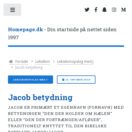
Toggle
Homepage.dk
- Din startside på nettet siden
1997
Forside
Leksikon
Leksikonopslag med J
Jacob betydning
LEKSIKONOPSLAG MED J
12. OKTOBER 2025
Jacob betydning
JACOB ER PRIMÆRT ET EGENNAVN (FORNAVN) MED
BETYDNINGEN “DEN DER HOLDER OM HÆLEN”
ELLER “DEN DER FORTRÆNGER/AFLØSER”,
TRADITIONELT KNYTTET TIL DEN BIBELSKE