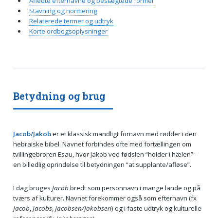
Afledte efternavne og beslægtede former
Stavning og normering
Relaterede termer og udtryk
Korte ordbogsoplysninger
Betydning og brug
Jacob/Jakob
er et klassisk mandligt fornavn med rødder i den
hebraiske bibel. Navnet forbindes ofte med fortællingen om
tvillingebroren Esau, hvor Jakob ved fødslen “holder i hælen” -
en billedlig oprindelse til betydningen “at supplante/afløse”.
I dag bruges
Jacob
bredt som personnavn i mange lande og på
tværs af kulturer. Navnet forekommer også som efternavn (fx
Jacob
,
Jacobs
,
Jacobsen/Jakobsen
) og i faste udtryk og kulturelle