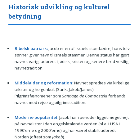
Historisk udvikling og kulturel
betydning
Bibelsk patriark:
Jacob er en af Israels stamfædre; hans tolv
sønner giver navn til Israels stammer. Denne status har gjort
navnet varigt udbredt i jødisk, kristen og senere bred vestlig
navnetradition.
Middelalder og reformation:
Navnet spredtes via kirkelige
tekster og helgenkult (Sankt Jakob/James).
Pilgrimsfænomener som
Santiago de Compostela
forbandt
navnet med rejse og pilgrimstradition.
Moderne popularitet:
Jacob har i perioder ligget meget højt
på navnelister i den engelsktalende verden (bl.a. i USA i
1990’erne og 2000’erne) og har været stabilt udbredt i
Norden (oftest som
Jakob
).