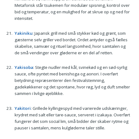
Metaforisk står tsukemen for modulær spisning, kontrol over
bid og temperatur, og en mulighed for at skrue op og ned for
intensitet.
Yakiniku
: Japansk grill med små stykker kød og grønt, som
gæsterne selv griller ved bordet. Ordet antyder også fælles
skabelse, samvær og rituel langsomhed, hvor samtalen og
de små vendinger over gløderne er en del af retten.
Yakisoba
: Stegte nudler med kål, svinekød og en sød-syrlig
sauce, ofte pyntet med benishoga og aonori. I overført
betydning repræsenterer den festivalstemning,
gadekøkkener og det spontane, hvor røg, lyd og duft smelter
sammen i livlige øjeblikke.
Yakitori
: Grillede kyllingespyd med varierede udskæringer,
krydret med salt eller tare-sauce, serveret i izakaya. Overført
fungerer det som social lim, små bidder der skaber rytme og
pauser i samtalen, mens kulgløderne taler stille.