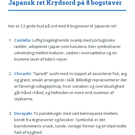
Japansk ret Krydsord på 8 bogstaver
Her er 23 gode bud på ord med 8 bogstaver til 'Japansk ret'.
Castella
: Luftig kagelignende svamp med portugisiske
rødder, adopteret i Japan som kasutera. Den symboliserer
udveksling mellem kulturer, sødme i oversættelse og en
krumme lavet af tiders rejser.
Chirashi
: “Spredt” sushi med ris toppet af assorteret fisk, æg
og grønt, smukt arrangeret i skål. Billedligt repræsenterer det
et farverigt collageprincip, hvor variation og overskuelighed
går hånd i hånd, og helheden er mere end summen af
stykkerne.
Dorayaki
: To pandekager med sød bønnepasta imellem,
kendt fra tegneserier og kiosker. Symbolsk er det
barndommens snack, runde, venlige former og en blød midte
fuld af tryghed.