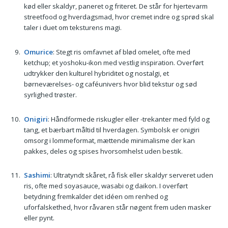
kød eller skaldyr, paneret og friteret. De står for hjertevarm
streetfood og hverdagsmad, hvor cremet indre og sprød skal
taler i duet om teksturens magi.
Omurice
: Stegt ris omfavnet af blød omelet, ofte med
ketchup; et yoshoku-ikon med vestlig inspiration. Overført
udtrykker den kulturel hybriditet og nostalgi, et
børneværelses- og caféunivers hvor blid tekstur og sød
syrlighed trøster.
Onigiri
: Håndformede riskugler eller -trekanter med fyld og
tang, et bærbart måltid til hverdagen. Symbolsk er onigiri
omsorg i lommeformat, mættende minimalisme der kan
pakkes, deles og spises hvorsomhelst uden bestik.
Sashimi
: Ultratyndt skåret, rå fisk eller skaldyr serveret uden
ris, ofte med soyasauce, wasabi og daikon. I overført
betydning fremkalder det idéen om renhed og
uforfalskethed, hvor råvaren står nøgent frem uden masker
eller pynt.