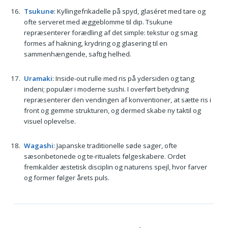
Tsukune
: Kyllingefrikadelle på spyd, glaséret med tare og
ofte serveret med æggeblomme til dip. Tsukune
repræsenterer forædling af det simple: tekstur og smag
formes af hakning, krydring og glasering til en
sammenhængende, saftig helhed.
Uramaki
: Inside-out rulle med ris på ydersiden og tang
indeni; populær i moderne sushi. I overført betydning
repræsenterer den vendingen af konventioner, at sætte ris i
front og gemme strukturen, og dermed skabe ny taktil og
visuel oplevelse.
Wagashi
: Japanske traditionelle søde sager, ofte
sæsonbetonede og te-ritualets følgeskabere. Ordet
fremkalder æstetisk disciplin og naturens spejl, hvor farver
og former følger årets puls.