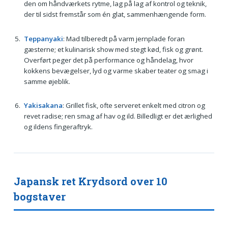
den om håndværkets rytme, lag på lag af kontrol og teknik,
der til sidst fremstår som én glat, sammenhængende form.
Teppanyaki
: Mad tilberedt på varm jernplade foran
gæsterne; et kulinarisk show med stegt kød, fisk og grønt.
Overført peger det på performance og håndelag, hvor
kokkens bevægelser, lyd og varme skaber teater og smag i
samme øjeblik.
Yakisakana
: Grillet fisk, ofte serveret enkelt med citron og
revet radise; ren smag af hav og ild. Billedligt er det ærlighed
og ildens fingeraftryk.
Japansk ret Krydsord over 10
bogstaver