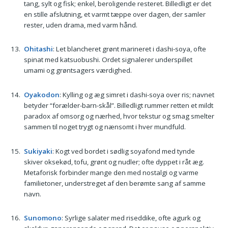
tang, sylt og fisk; enkel, beroligende resteret. Billedligt er det
en stille afslutning, et varmt tæppe over dagen, der samler
rester, uden drama, med varm hånd.
Ohitashi
: Let blancheret grønt marineret i dashi-soya, ofte
spinat med katsuobushi. Ordet signalerer underspillet
umami og grøntsagers værdighed.
Oyakodon
: Kylling og æg simret i dashi-soya over ris; navnet
betyder “forælder-barn-skål”. Billedligt rummer retten et mildt
paradox af omsorg og nærhed, hvor tekstur og smag smelter
sammen til noget trygt og nænsomt i hver mundfuld.
Sukiyaki
: Kogt ved bordet i sødlig soyafond med tynde
skiver oksekød, tofu, grønt og nudler; ofte dyppet i råt æg.
Metaforisk forbinder mange den med nostalgi og varme
familietoner, understreget af den berømte sang af samme
navn.
Sunomono
: Syrlige salater med riseddike, ofte agurk og