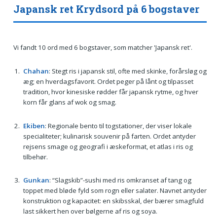
Japansk ret Krydsord på 6 bogstaver
Vi fandt 10 ord med 6 bogstaver, som matcher 'Japansk ret'.
Chahan
: Stegt ris i japansk stil, ofte med skinke, forårsløg og
æg; en hverdagsfavorit. Ordet peger på lånt og tilpasset
tradition, hvor kinesiske rødder får japansk rytme, og hver
korn får glans af wok og smag.
Ekiben
: Regionale bento til togstationer, der viser lokale
specialiteter; kulinarisk souvenir på farten. Ordet antyder
rejsens smage og geografi i æskeformat, et atlas i ris og
tilbehør.
Gunkan
: “Slagskib”-sushi med ris omkranset af tang og
toppet med bløde fyld som rogn eller salater. Navnet antyder
konstruktion og kapacitet: en skibsskal, der bærer smagfuld
last sikkert hen over bølgerne af ris og soya.