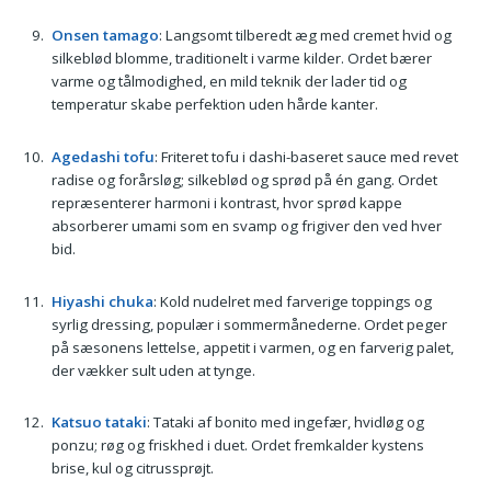
Onsen tamago
: Langsomt tilberedt æg med cremet hvid og
silkeblød blomme, traditionelt i varme kilder. Ordet bærer
varme og tålmodighed, en mild teknik der lader tid og
temperatur skabe perfektion uden hårde kanter.
Agedashi tofu
: Friteret tofu i dashi-baseret sauce med revet
radise og forårsløg; silkeblød og sprød på én gang. Ordet
repræsenterer harmoni i kontrast, hvor sprød kappe
absorberer umami som en svamp og frigiver den ved hver
bid.
Hiyashi chuka
: Kold nudelret med farverige toppings og
syrlig dressing, populær i sommermånederne. Ordet peger
på sæsonens lettelse, appetit i varmen, og en farverig palet,
der vækker sult uden at tynge.
Katsuo tataki
: Tataki af bonito med ingefær, hvidløg og
ponzu; røg og friskhed i duet. Ordet fremkalder kystens
brise, kul og citrussprøjt.