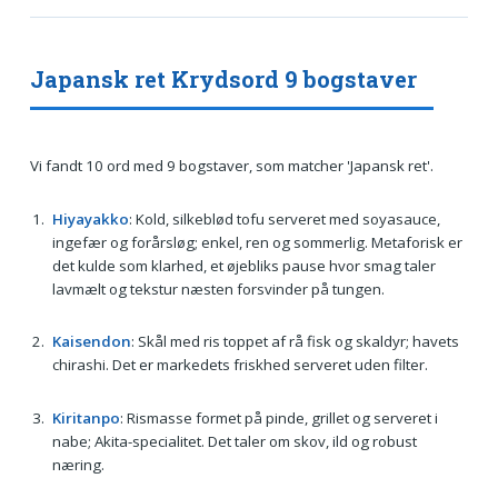
Japansk ret Krydsord 9 bogstaver
Vi fandt 10 ord med 9 bogstaver, som matcher 'Japansk ret'.
Hiyayakko
: Kold, silkeblød tofu serveret med soyasauce,
ingefær og forårsløg; enkel, ren og sommerlig. Metaforisk er
det kulde som klarhed, et øjebliks pause hvor smag taler
lavmælt og tekstur næsten forsvinder på tungen.
Kaisendon
: Skål med ris toppet af rå fisk og skaldyr; havets
chirashi. Det er markedets friskhed serveret uden filter.
Kiritanpo
: Rismasse formet på pinde, grillet og serveret i
nabe; Akita-specialitet. Det taler om skov, ild og robust
næring.