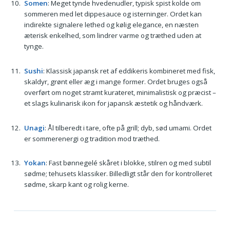
Somen
: Meget tynde hvedenudler, typisk spist kolde om
sommeren med let dippesauce og isterninger. Ordet kan
indirekte signalere lethed og kølig elegance, en næsten
æterisk enkelhed, som lindrer varme og træthed uden at
tynge.
Sushi
: Klassisk japansk ret af eddikeris kombineret med fisk,
skaldyr, grønt eller æg i mange former. Ordet bruges også
overført om noget stramt kurateret, minimalistisk og præcist –
et slags kulinarisk ikon for japansk æstetik og håndværk.
Unagi
: Ål tilberedt i tare, ofte på grill; dyb, sød umami. Ordet
er sommerenergi og tradition mod træthed.
Yokan
: Fast bønnegelé skåret i blokke, stilren og med subtil
sødme; tehusets klassiker. Billedligt står den for kontrolleret
sødme, skarp kant og rolig kerne.