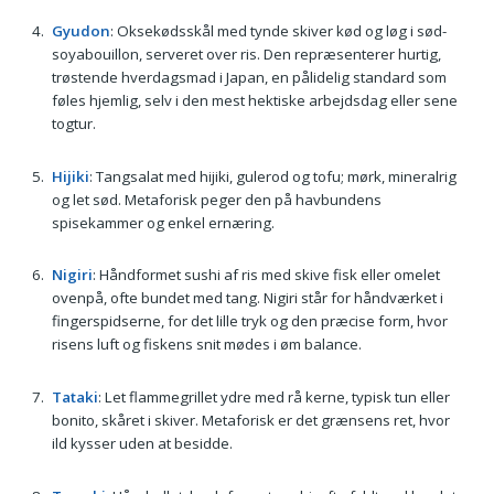
Gyudon
: Oksekødsskål med tynde skiver kød og løg i sød-
soyabouillon, serveret over ris. Den repræsenterer hurtig,
trøstende hverdagsmad i Japan, en pålidelig standard som
føles hjemlig, selv i den mest hektiske arbejdsdag eller sene
togtur.
Hijiki
: Tangsalat med hijiki, gulerod og tofu; mørk, mineralrig
og let sød. Metaforisk peger den på havbundens
spisekammer og enkel ernæring.
Nigiri
: Håndformet sushi af ris med skive fisk eller omelet
ovenpå, ofte bundet med tang. Nigiri står for håndværket i
fingerspidserne, for det lille tryk og den præcise form, hvor
risens luft og fiskens snit mødes i øm balance.
Tataki
: Let flammegrillet ydre med rå kerne, typisk tun eller
bonito, skåret i skiver. Metaforisk er det grænsens ret, hvor
ild kysser uden at besidde.