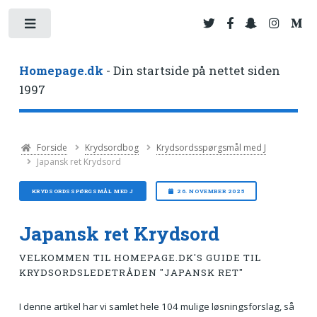
Toggle
Homepage.dk
- Din startside på nettet siden
1997
Forside
Krydsordbog
Krydsordsspørgsmål med J
Japansk ret Krydsord
KRYDSORDSSPØRGSMÅL MED J
26. NOVEMBER 2025
Japansk ret Krydsord
VELKOMMEN TIL HOMEPAGE.DK'S GUIDE TIL
KRYDSORDSLEDETRÅDEN "JAPANSK RET"
I denne artikel har vi samlet hele 104 mulige løsningsforslag, så