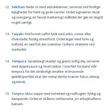
Sekihan
: Røde ris med adzukibønner, serveret ved festlige
lejligheder for held og gode varsler. Ordet signalerer ritual
og overgang, en farvet markering i måltidet der gør en dag til
noget særligt.
Taiyaki
: Fiskformet vaffel fyldt med anko, creme eller
chokolade; festlig streetfood. Ordet leger med form og
indhold, en sød fisk der svømmer i luftens strømme ved
markedet.
Tempura
: Sprødstegt skaldyr og grønt i luftig dej, serveret
med dyppesauce og revet radise. I overført forstand står
tempura for det skrøbeligt smukke: et knasende
øjebliksperfekt skal, der netop derfor kræver fokus, timing
og teknik.
Tonjiru
: Miso-suppe med svinekød og rodfrugter; fyldig og
dampende. Ordet er skålens omfavnelse, en arbejdsaftens
balsam.