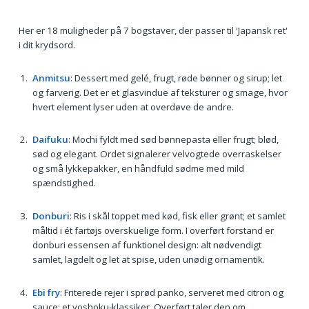
Her er 18 muligheder på 7 bogstaver, der passer til 'Japansk ret'
i dit krydsord.
Anmitsu
: Dessert med gelé, frugt, røde bønner og sirup; let
og farverig. Det er et glasvindue af teksturer og smage, hvor
hvert element lyser uden at overdøve de andre.
Daifuku
: Mochi fyldt med sød bønnepasta eller frugt; blød,
sød og elegant. Ordet signalerer velvogtede overraskelser
og små lykkepakker, en håndfuld sødme med mild
spændstighed.
Donburi
: Ris i skål toppet med kød, fisk eller grønt; et samlet
måltid i ét fartøjs overskuelige form. I overført forstand er
donburi essensen af funktionel design: alt nødvendigt
samlet, lagdelt og let at spise, uden unødig ornamentik.
Ebi fry
: Friterede rejer i sprød panko, serveret med citron og
sauce; et yoshoku-klassiker. Overført taler den om