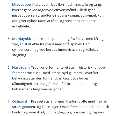
Misosuppe
: Klare dashi-bouillon med miso, tofu og tang;
hverdagens ledsager ved ethvert måltid. Billedligt er
misosuppen en grundtone i japansk smag, et lavmælt kor,
der giver dybde uden at råbe, og samler tallerkenens
enkeltdele.
Monjayaki
: Løbere, blød pandesteg fra Tokyo med kål og
fyld, spist direkte fra plade med små spatler. Den
symboliserer leg ved bordet, improvisation og kollektiv
stegning.
Narezushi
: Traditionel fermenteret sushi, historisk forløber
for moderne sushi, med intens, syrlig umami. I overført
betydning står den for håndværkets dybe tid og
tålmodighed, en smag formet af mikrober, årstider og
kulturarvens langsomme rytmer.
Oshizushi
: Presset sushi formet i træform, ofte med makrel;
stram geometri og klare linjer. Ordet fremkalder arkitektonisk
kontrol og overskud, hvor lag lægges, presses og frigøres i