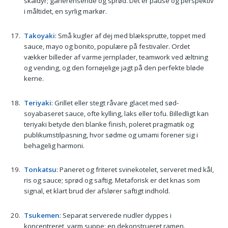
skaldyr; ganerensende og sprød. Det er pause og perspektiv
i måltidet, en syrlig markør.
Takoyaki
: Små kugler af dej med blæksprutte, toppet med
sauce, mayo og bonito, populære på festivaler. Ordet
vækker billeder af varme jernplader, teamwork ved æltning
og vending, og den fornøjelige jagt på den perfekte bløde
kerne.
Teriyaki
: Grillet eller stegt råvare glacet med sød-
soyabaseret sauce, ofte kylling, laks eller tofu. Billedligt kan
teriyaki betyde den blanke finish, poleret pragmatik og
publikumstilpasning, hvor sødme og umami forener sig i
behagelig harmoni.
Tonkatsu
: Paneret og friteret svinekotelet, serveret med kål,
ris og sauce; sprød og saftig. Metaforisk er det knas som
signal, et klart brud der afslører saftigt indhold.
Tsukemen
: Separat serverede nudler dyppes i
koncentreret, varm suppe; en dekonstrueret ramen.