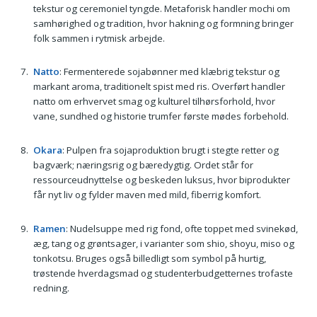
tekstur og ceremoniel tyngde. Metaforisk handler mochi om
samhørighed og tradition, hvor hakning og formning bringer
folk sammen i rytmisk arbejde.
Natto
: Fermenterede sojabønner med klæbrig tekstur og
markant aroma, traditionelt spist med ris. Overført handler
natto om erhvervet smag og kulturel tilhørsforhold, hvor
vane, sundhed og historie trumfer første mødes forbehold.
Okara
: Pulpen fra sojaproduktion brugt i stegte retter og
bagværk; næringsrig og bæredygtig. Ordet står for
ressourceudnyttelse og beskeden luksus, hvor biprodukter
får nyt liv og fylder maven med mild, fiberrig komfort.
Ramen
: Nudelsuppe med rig fond, ofte toppet med svinekød,
æg, tang og grøntsager, i varianter som shio, shoyu, miso og
tonkotsu. Bruges også billedligt som symbol på hurtig,
trøstende hverdagsmad og studenterbudgetternes trofaste
redning.