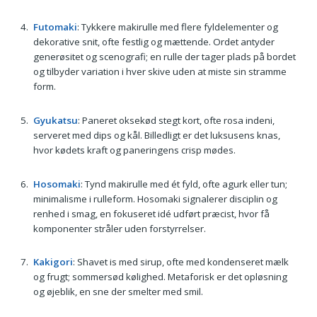
Futomaki
: Tykkere makirulle med flere fyldelementer og
dekorative snit, ofte festlig og mættende. Ordet antyder
generøsitet og scenografi; en rulle der tager plads på bordet
og tilbyder variation i hver skive uden at miste sin stramme
form.
Gyukatsu
: Paneret oksekød stegt kort, ofte rosa indeni,
serveret med dips og kål. Billedligt er det luksusens knas,
hvor kødets kraft og paneringens crisp mødes.
Hosomaki
: Tynd makirulle med ét fyld, ofte agurk eller tun;
minimalisme i rulleform. Hosomaki signalerer disciplin og
renhed i smag, en fokuseret idé udført præcist, hvor få
komponenter stråler uden forstyrrelser.
Kakigori
: Shavet is med sirup, ofte med kondenseret mælk
og frugt; sommersød kølighed. Metaforisk er det opløsning
og øjeblik, en sne der smelter med smil.