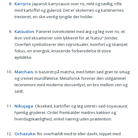
Karryris
: Japansk karrysauce over ris, mild og sødlig, ofte
med kartoffel og gulerod. Det er skolernes og kantinernes
trøsteret, en ske-venlig tyngde der holder.
Katsudon
: Paneret svinekotelet med æg og løg over ris; et
ikon ved eksamener som lykkeret for at “katsu” (vinde).
Overført symboliserer den sejrsritualer, komfort og skærpet
fokus, en energisk, knasende forberedelse til store
øjeblikke.
Matchais
: Is baseret på matcha, med bitter-sød grøn te-smag
og cremet mundfølelse. Metaforisk forener den oldgammel
teceremoni med moderne dessertlyst, en bro mellem zen og
sødt.
Nikujaga
: Oksekød, kartofler og løg simret i sød-soyasauce;
hjemlig gryderet. Ordet fremkalder mødres køkken og
hverdagskærlighed, enkel næring uden prætention.
Ochazuke
: Ris overhældt med te eller dashi, toppet med