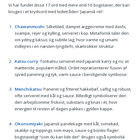
Vi har fundet disse 17 ord med mere end 10 bogstaver, der kan
bruges i et krydsord med ledetråden 'Japansk ret':
Chawanmushi
: Silkeblød, dampet æggecreme med dashi,
svampe, rejer og kylling, serveret i kop. Metaforisk taler den
om ydmyg luksus og subtile lag, hvor varme og umami
indlejres i en næsten tyngdefri, skælvsikker struktur.
Katsu curry
: Tonkatsu serveret med japansk karry og ris; et
mættende, populært måltid. Ordet repræsenterer fusion af
sprød panering og tyk, varm sauce i beroligende symbiose.
Menchikatsu
: Paneret og friteret hakkebøf, saftig og robust,
ofte serveret med kål og sauce. Billedligt symboliserer den
den arbejdsomme frokost, substans og knas i ét, hvor
energien til resten af dagen pakkes i gylden kappe.
Okonomiyaki
: Japansk pandekage med kål, svinekød,
skaldyr og toppings som mayo, sauce og bonito-flager;
bogstaveligt “som du kan lide det”. Bruges også symbolsk