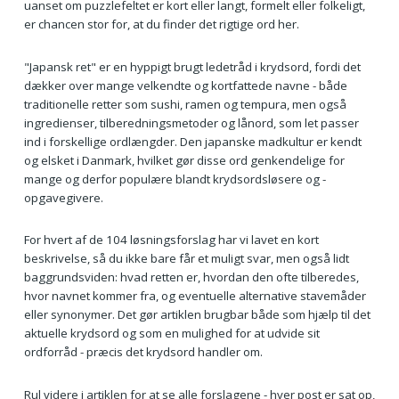
uanset om puzzlefeltet er kort eller langt, formelt eller folkeligt,
er chancen stor for, at du finder det rigtige ord her.
"Japansk ret" er en hyppigt brugt ledetråd i krydsord, fordi det
dækker over mange velkendte og kortfattede navne - både
traditionelle retter som sushi, ramen og tempura, men også
ingredienser, tilberedningsmetoder og lånord, som let passer
ind i forskellige ordlængder. Den japanske madkultur er kendt
og elsket i Danmark, hvilket gør disse ord genkendelige for
mange og derfor populære blandt krydsordsløsere og -
opgavegivere.
For hvert af de 104 løsningsforslag har vi lavet en kort
beskrivelse, så du ikke bare får et muligt svar, men også lidt
baggrundsviden: hvad retten er, hvordan den ofte tilberedes,
hvor navnet kommer fra, og eventuelle alternative stavemåder
eller synonymer. Det gør artiklen brugbar både som hjælp til det
aktuelle krydsord og som en mulighed for at udvide sit
ordforråd - præcis det krydsord handler om.
Rul videre i artiklen for at se alle forslagene - hver post er sat op,