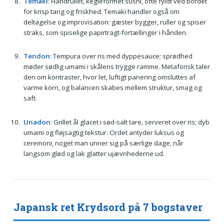
Temaki
: Håndrullet, kegleformet sushi, ofte fyldt ved bordet
for krisp tang og friskhed. Temaki handler også om
deltagelse og improvisation: gæster bygger, ruller og spiser
straks, som spiselige papirtragt-fortællinger i hånden.
Tendon
: Tempura over ris med dyppesauce; sprødhed
møder sødlig umami i skålens trygge ramme. Metaforisk taler
den om kontraster, hvor let, luftigt panering omsluttes af
varme korn, og balancen skabes mellem struktur, smag og
saft.
Unadon
: Grillet ål glacet i sød-salt tare, serveret over ris; dyb
umami og fløjsagtig tekstur. Ordet antyder luksus og
ceremoni, noget man unner sig på særlige dage, når
langsom glød og lak glatter ujævnhederne ud.
Japansk ret Krydsord på 7 bogstaver