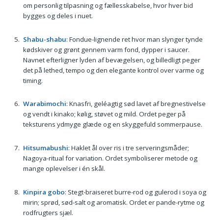
om personlig tilpasning og fællesskabelse, hvor hver bid
bygges og deles i nuet.
Shabu-shabu
: Fondue-lignende ret hvor man slynger tynde
kødskiver og grønt gennem varm fond, dypper i saucer.
Navnet efterligner lyden af bevægelsen, og billedligt peger
det på lethed, tempo og den elegante kontrol over varme og
timing.
Warabimochi
: Knasfri, geléagtig sød lavet af bregnestivelse
og vendt i kinako; kølig, støvet og mild. Ordet peger på
teksturens ydmyge glæde og en skyggefuld sommerpause.
Hitsumabushi
: Haklet ål over ris i tre serveringsmåder;
Nagoya-ritual for variation. Ordet symboliserer metode og
mange oplevelser i én skål.
Kinpira gobo
: Stegt-braiseret burre-rod og gulerod i soya og
mirin; sprød, sød-salt og aromatisk. Ordet er pande-rytme og
rodfrugters sjæl.