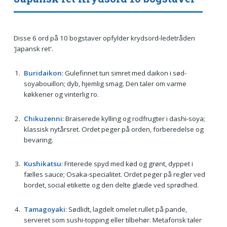
Disse 6 ord på 10 bogstaver opfylder krydsord-ledetråden
'Japansk ret'.
Buridaikon
: Gulefinnet tun simret med daikon i sød-
soyabouillon; dyb, hjemlig smag. Den taler om varme
køkkener og vinterlig ro.
Chikuzenni
: Braiserede kylling og rodfrugter i dashi-soya;
klassisk nytårsret. Ordet peger på orden, forberedelse og
bevaring.
Kushikatsu
: Friterede spyd med kød og grønt, dyppet i
fælles sauce; Osaka-specialitet. Ordet peger på regler ved
bordet, social etikette og den delte glæde ved sprødhed.
Tamagoyaki
: Sødlidt, lagdelt omelet rullet på pande,
serveret som sushi-topping eller tilbehør. Metaforisk taler