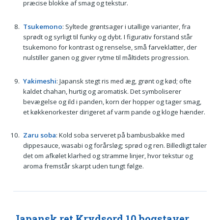
præcise blokke af smag og tekstur.
Tsukemono
: Syltede grøntsager i utallige varianter, fra
sprødt og syrligt til funky og dybt. I figurativ forstand står
tsukemono for kontrast og renselse, små farveklatter, der
nulstiller ganen og giver rytme til måltidets progression.
Yakimeshi
: Japansk stegt ris med æg, grønt og kød; ofte
kaldet chahan, hurtig og aromatisk. Det symboliserer
bevægelse og ild i panden, korn der hopper og tager smag,
et køkkenorkester dirigeret af varm pande og kloge hænder.
Zaru soba
: Kold soba serveret på bambusbakke med
dippesauce, wasabi og forårsløg; sprød og ren. Billedligt taler
det om afkølet klarhed og stramme linjer, hvor tekstur og
aroma fremstår skarpt uden tungt følge.
Japansk ret Krydsord 10 bogstaver