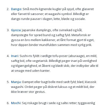
Dango
: Små mochi-lignende kugler på spyd, ofte glaseret
eller farvet til sæsoner; et wagashi-symbol. Billedligt er
dango runde pauser i dagen, lette, bløde og sociale.
Gyoza
: Japanske dumplings, ofte svinekød og kål,
dampstegte for sprød bund og saftig fyld. Metaforisk er
gyoza en bro mellem køkkener, et lånt format gjort til eget,
hvor dippen binder mundfulden sammen med syrlig prik.
Inari
: Sushi-ris fyldt i sødlige tofu-poser (aburaage), en mild,
saftig bid, ofte vegetarisk. Billedligt peger inari på venlighed
og tilgængelighed, et åbent og blødt skib, der indbyder alle til
at smage med uden kanter.
Manju
: Dampet eller bagt bolle med sødt fyld; blød, klassisk
wagashi. Ordet peger på diskret luksus og et mildt bid, der
ikke kræver stor gestus.
Mochi
: Sej riskage brugt i søde og salte retter; tyggevenlig