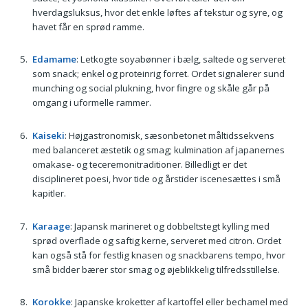
hverdagsluksus, hvor det enkle løftes af tekstur og syre, og
havet får en sprød ramme.
Edamame
: Letkogte soyabønner i bælg, saltede og serveret
som snack; enkel og proteinrig forret. Ordet signalerer sund
munching og social plukning, hvor fingre og skåle går på
omgang i uformelle rammer.
Kaiseki
: Højgastronomisk, sæsonbetonet måltidssekvens
med balanceret æstetik og smag; kulmination af japanernes
omakase- og teceremonitraditioner. Billedligt er det
disciplineret poesi, hvor tide og årstider iscenesættes i små
kapitler.
Karaage
: Japansk marineret og dobbeltstegt kylling med
sprød overflade og saftig kerne, serveret med citron. Ordet
kan også stå for festlig knasen og snackbarens tempo, hvor
små bidder bærer stor smag og øjeblikkelig tilfredsstillelse.
Korokke
: Japanske kroketter af kartoffel eller bechamel med