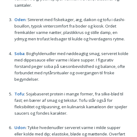
samtaler.
Oden
: Simreret med fiskekager, æg, daikon og tofu i dashi-
bouillon, typisk vintercomfort fra boder og kiosk. Ordet
fremkalder varme nætter, plastikkrus og stille damp, en
ydmyg men trofast ledsager til kulde og hverdagens rytme.
Soba
: Boghyldenudler med nøddeagtig smag, serveret kolde
med dippesauce eller varme i klare supper. I figurativ
forstand peger soba på sæsonbevidsthed og balance, ofte
forbundet med nytårsritualer og overgangen til friske
begyndelser.
Tofu
: Sojabaseret protein i mange former, fra silke-blød til
fast; en bærer af smag og tekstur. Tofu står også for
fleksibilitet og tilpasning, en kulinarisk kamæleon der spejler
saucers og fondes karakter.
Udon
: Tykke hvedenudler serveret varme i milde supper
eller kolde med dip; elastiske, bløde og mættende. Overført