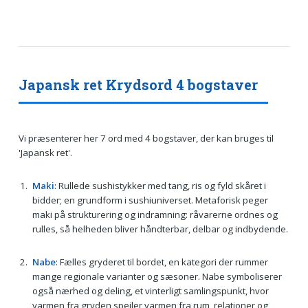
Japansk ret Krydsord 4 bogstaver
Vi præsenterer her 7 ord med 4 bogstaver, der kan bruges til
'Japansk ret'.
Maki
: Rullede sushistykker med tang, ris og fyld skåret i
bidder; en grundform i sushiuniverset. Metaforisk peger
maki på strukturering og indramning: råvarerne ordnes og
rulles, så helheden bliver håndterbar, delbar og indbydende.
Nabe
: Fælles gryderet til bordet, en kategori der rummer
mange regionale varianter og sæsoner. Nabe symboliserer
også nærhed og deling, et vinterligt samlingspunkt, hvor
varmen fra gryden spejler varmen fra rum, relationer og