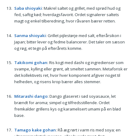
Saba shioyaki
: Makrel saltet og grillet, med sprød hud og
fed, saftig kød; hverdagsfavorit. Ordet signalerer saltets
magt og enkel tilberedning, hvor råvaren bærer retten.
Sanma shioyaki
: Grillet pijlestørje med salt, efterårsikon i
Japan; bitter lever og fedme balancerer. Det taler om sæson
og røg, et tegn på efterårets komme.
Takikomi gohan
: Ris kogt med dashi og ingredienser som
svampe, kylling eller grønt, alt smeltet sammen. Metaforisk er
det kollektivets ret, hvor hver komponent afgiver noget til
helheden, og risens krop bærer alles stemmer.
Mitarashi dango
: Dango glaseret i sød soyasauce, let
brændt for aroma; simpel og tilfredsstillende. Ordet
fremkalder grillens kys og karamelisert umami på en blød
base.
Tamago kake gohan
: Rå æg rørt i varm ris med soya; en