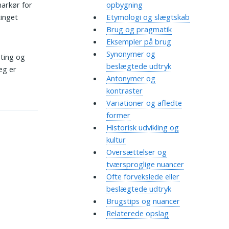
markør for
opbygning
tinget
Etymologi og slægtskab
Brug og pragmatik
Eksempler på brug
Synonymer og
ting og
beslægtede udtryk
eg er
Antonymer og
kontraster
Variationer og afledte
former
Historisk udvikling og
kultur
Oversættelser og
tværsproglige nuancer
Ofte forvekslede eller
beslægtede udtryk
Brugstips og nuancer
Relaterede opslag