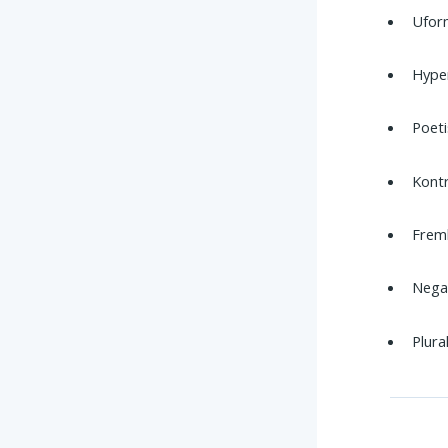
Uform
Hyper
Poeti
Kontra
Fremh
Negat
Plural