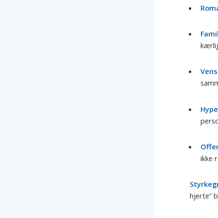
Roma
Famil
kærli
Vens
samm
Hype
perso
Offe
ikke 
Styrkeg
hjerte” b