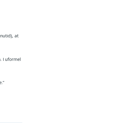
nutid), at
. I uformel
e.”