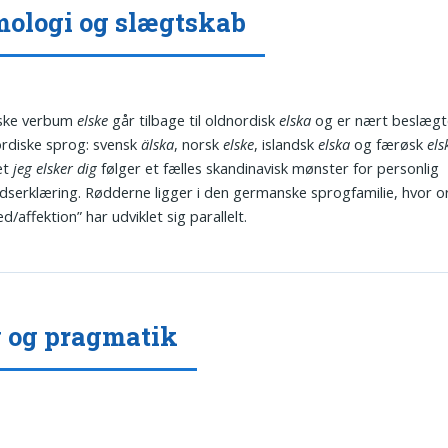
ologi og slægtskab
ske verbum
elske
går tilbage til oldnordisk
elska
og er nært beslægt
rdiske sprog: svensk
älska
, norsk
elske
, islandsk
elska
og færøsk
els
et
jeg elsker dig
følger et fælles skandinavisk mønster for personlig
dserklæring. Rødderne ligger i den germanske sprogfamilie, hvor o
d/affektion” har udviklet sig parallelt.
 og pragmatik