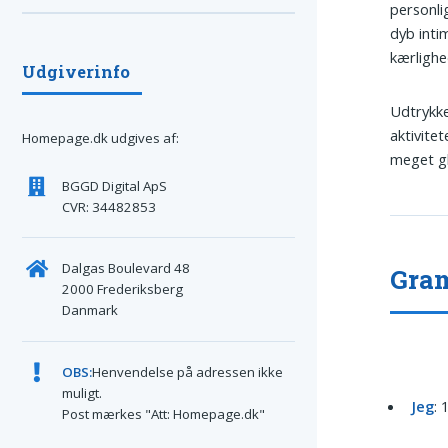
personli
dyb inti
kærlighe
Udgiverinfo
Udtrykke
aktivite
Homepage.dk udgives af:
meget gl
BGGD Digital ApS
CVR: 34482853
Dalgas Boulevard 48
Gra
2000 Frederiksberg
Danmark
OBS:
Henvendelse på adressen ikke
muligt.
Jeg
: 
Post mærkes "Att: Homepage.dk"