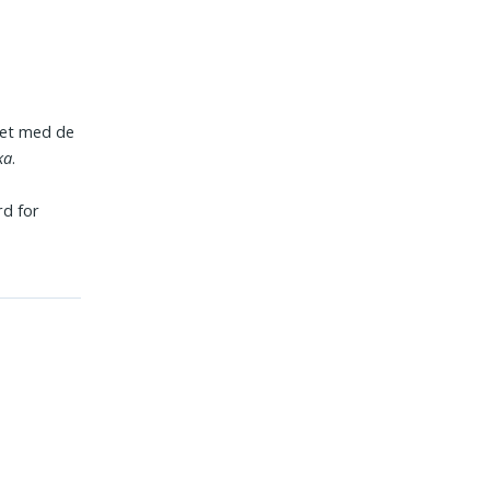
et med de
ka
.
rd for