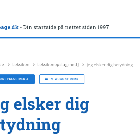
age.dk
- Din startside på nettet siden 1997
de
Leksikon
Leksikonopslag med J
Jeg elsker dig betydning
KONOPSLAG MED J
19. AUGUST 2025
g elsker dig
tydning