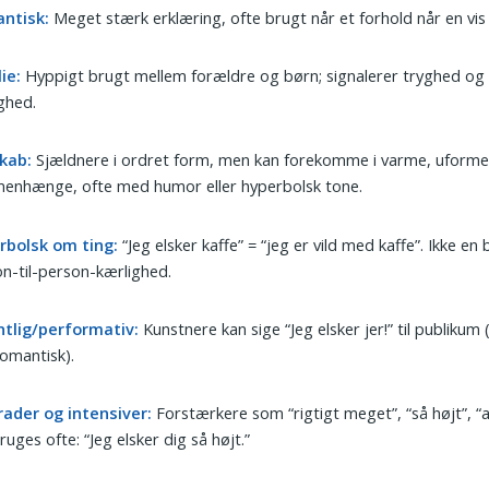
ntisk:
Meget stærk erklæring, ofte brugt når et forhold når en vis
ie:
Hyppigt brugt mellem forældre og børn; signalerer tryghed og
ghed.
kab:
Sjældnere i ordret form, men kan forekomme i varme, uformel
enhænge, ofte med humor eller hyperbolsk tone.
rbolsk om ting:
“Jeg elsker kaffe” = “jeg er vild med kaffe”. Ikke en
n-til-person-kærlighed.
ntlig/performativ:
Kunstnere kan sige “Jeg elsker jer!” til publikum (
romantisk).
rader og intensiver:
Forstærkere som “rigtigt meget”, “så højt”, “a
ruges ofte: “Jeg elsker dig så højt.”