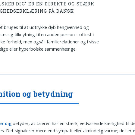
LSKER DIG” ER EN DIREKTE OG STÆRK
GHEDSERKLÆRING PÅ DANSK
t bruges til at udtrykke dyb hengivenhed og
mæssig tilknytning til en anden person—oftest i
ke forhold, men også i familierelationer og i visse
elige eller hyperbolske sammenhænge.
nition og betydning
er dig
betyder, at taleren har en stærk, vedvarende kærlighed til d
ales. Det signalerer mere end sympati eller almindelig varme; det er e