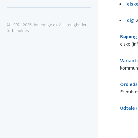
elsk
dig
: 
© 1997 - 2026 Homepage.dk. Alle rettigheder
forbeholdes
Bøjning 
elske (inf
Variante
kommunik
Ordleds
Fremhæv
Udtale 