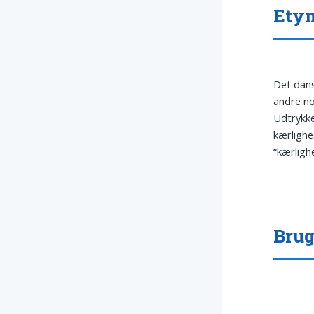
Etym
Det dan
andre no
Udtrykk
kærlighe
“kærlighe
Brug