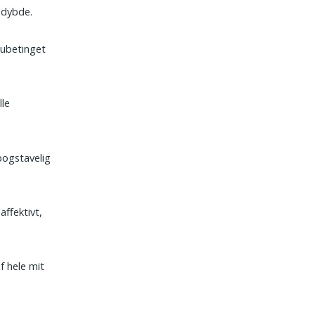
 dybde.
 ubetinget
le
 bogstavelig
affektivt,
f hele mit