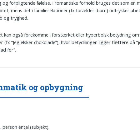
g og forpligtende følelse. I romantiske forhold bruges det som en 
mitet, mens det i familierelationer (fx forælder–barn) udtrykker ube
d og tryghed.
t kan også forekomme i forstærket eller hyperbolsk betydning om 
ter (fx “Jeg elsker chokolade”), hvor betydningen ligger tættere på “j
ad for”.
mmatik og opbygning
1. person ental (subjekt).