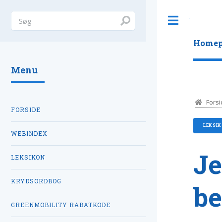
Toggle
Homep
Menu
Forsi
FORSIDE
LEKSI
WEBINDEX
Je
LEKSIKON
KRYDSORDBOG
be
GREENMOBILITY RABATKODE