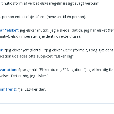
er
: nutidsform af verbet
elske
(regelmæssigt svagt verbum).
2. person ental i objektform (henviser til én person).
af “elske”:
jeg elsker (nutid), jeg elskede (datid), jeg har elsket (før
initiv), elsk! (imperativ, sjældent i direkte tiltale).
r:
“Jeg elsker
jer
” (flertal), “Jeg elsker
Dem
” (formelt, i dag sjældent)
ation udelades ofte subjektet: “Elsker dig”.
variation:
Spørgsmål: “Elsker du mig?” Negation: “Jeg elsker dig ikk
else: “Det er
dig
, jeg elsker.”
(omtrent):
“jai ELS-ker dai”.