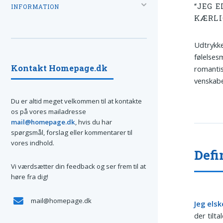
“JEG E
INFORMATION
KÆRLI
Udtrykke
følelses
Kontakt Homepage.dk
romantis
venskab
Du er altid meget velkommen til at kontakte
os på vores mailadresse
mail@homepage.dk
, hvis du har
spørgsmål, forslag eller kommentarer til
vores indhold.
Defi
Vi værdsætter din feedback og ser frem til at
høre fra dig!
mail@homepage.dk
Jeg elsk
der tilt