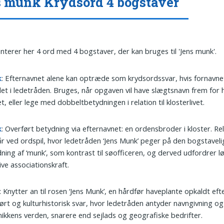
 munk Krydsord 4 bogstaver
nterer her 4 ord med 4 bogstaver, der kan bruges til 'Jens munk'.
k
: Efternavnet alene kan optræde som krydsordssvar, hvis fornavne
et i ledetråden. Bruges, når opgaven vil have slægtsnavn frem for 
t, eller lege med dobbeltbetydningen i relation til klosterlivet.
k
: Overført betydning via efternavnet: en ordensbroder i kloster. Re
r ved ordspil, hvor ledetråden ‘Jens Munk’ peger på den bogstaveli
ning af ‘munk’, som kontrast til søofficeren, og derved udfordrer l
ive associationskraft.
: Knytter an til rosen ‘Jens Munk’, en hårdfør haveplante opkaldt eft
ørt og kulturhistorisk svar, hvor ledetråden antyder navngivning o
ikkens verden, snarere end sejlads og geografiske bedrifter.