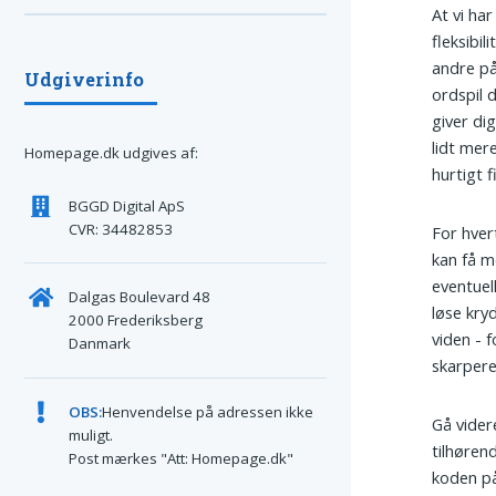
At vi ha
fleksibi
andre på
Udgiverinfo
ordspil 
giver di
lidt mer
Homepage.dk udgives af:
hurtigt f
BGGD Digital ApS
CVR: 34482853
For hvert
kan få m
eventuel
Dalgas Boulevard 48
løse kry
2000 Frederiksberg
viden - 
Danmark
skarpere
OBS:
Henvendelse på adressen ikke
Gå videre
muligt.
tilhøren
Post mærkes "Att: Homepage.dk"
koden på