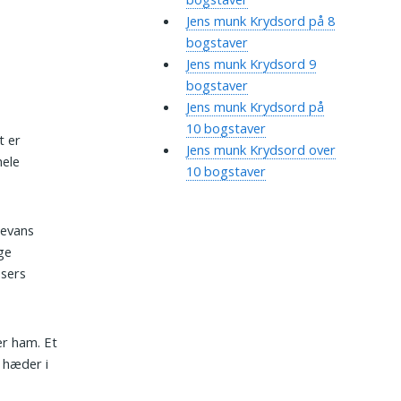
Jens munk Krydsord på 8
bogstaver
Jens munk Krydsord 9
bogstaver
Jens munk Krydsord på
10 bogstaver
t er
Jens munk Krydsord over
hele
10 bogstaver
levans
ge
øsers
er ham. Et
g hæder i