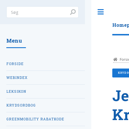
Toggle
Homep
Menu
Forsi
FORSIDE
KRYDS
WEBINDEX
J
LEKSIKON
KRYDSORDBOG
K
GREENMOBILITY RABATKODE