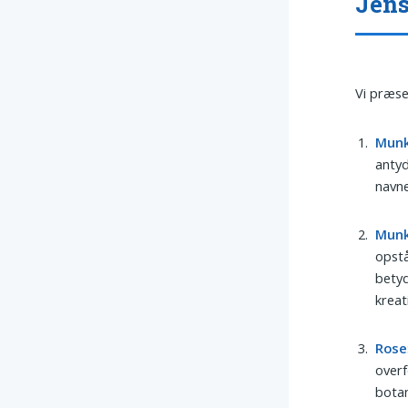
Jens
Vi præse
Mun
antyd
navne
Mun
opstå
betyd
kreat
Rose
overf
botan