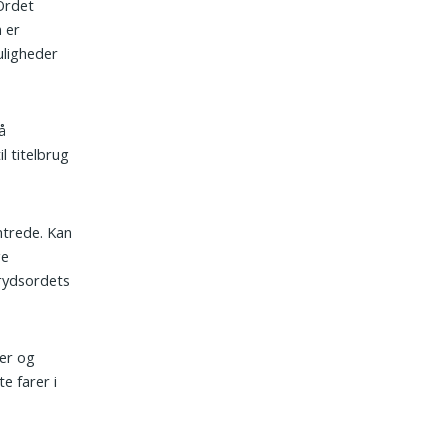
Ordet
n er
uligheder
å
l titelbrug
ntrede. Kan
ge
krydsordets
der og
e farer i