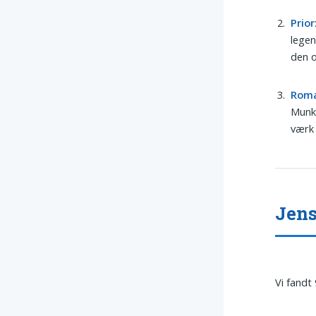
Prior
legen
den o
Rom
Munks
værk 
Jens
Vi fandt