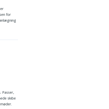
ler
sen for
lanlægning
s. Passer,
nede skibe
e møder.