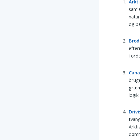
Arkti
samle
natur
og b
Brod
efter
i ord
Can
bruge
græns
logik.
Drivi
tvang
Arkti
dømm