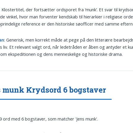
: Klostertitel, der fortsætter ordsporet fra ‘munk’. Et svar til kryd
de vinkel, hvor man forventer kendskab til hierarkier i religiøse or
prindelige reference er den historiske søofficer med samme eftern
an
: Generisk, men korrekt måde at pege på den litterære bearbejdn
 liv. Et relevant valgt ord, når ledetråden er åben og antyder et ku
om ekspeditionen og dens menneskelige og historiske drama.
 munk Krydsord 6 bogstaver
 9 ord med 6 bogstaver, som matcher 'Jens munk'.