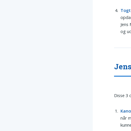
Togt
opdag
Jens
og ud
Jens
Disse 3 
Kan
når m
kunne