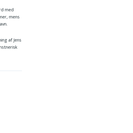
sord med
dener, mens
avn.
ing af Jens
nstnerisk