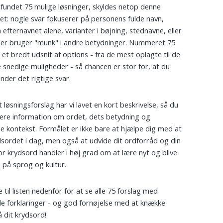
r fundet 75 mulige løsninger, skyldes netop denne
litet: nogle svar fokuserer på personens fulde navn,
 efternavnet alene, varianter i bøjning, stednavne, eller
der bruger "munk" i andre betydninger. Nummeret 75
g et bredt udsnit af options - fra de mest oplagte til de
e snedige muligheder - så chancen er stor for, at du
inder det rigtige svar.
 løsningsforslag har vi lavet en kort beskrivelse, så du
ere information om ordet, dets betydning og
le kontekst. Formålet er ikke bare at hjælpe dig med at
dsordet i dag, men også at udvide dit ordforråd og din
for krydsord handler i høj grad om at lære nyt og blive
 på sprog og kultur.
 til listen nedenfor for at se alle 75 forslag med
de forklaringer - og god fornøjelse med at knække
 dit krydsord!