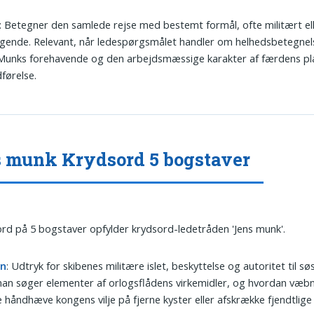
: Betegner den samlede rejse med bestemt formål, ofte militært el
ende. Relevant, når ledespørgsmålet handler om helhedsbetegnel
 Munks forehavende og den arbejdsmæssige karakter af færdens p
førelse.
 munk Krydsord 5 bogstaver
ord på 5 bogstaver opfylder krydsord-ledetråden 'Jens munk'.
on
: Udtryk for skibenes militære islet, beskyttelse og autoritet til sø
an søger elementer af orlogsflådens virkemidler, og hvordan væb
 håndhæve kongens vilje på fjerne kyster eller afskrække fjendtlig