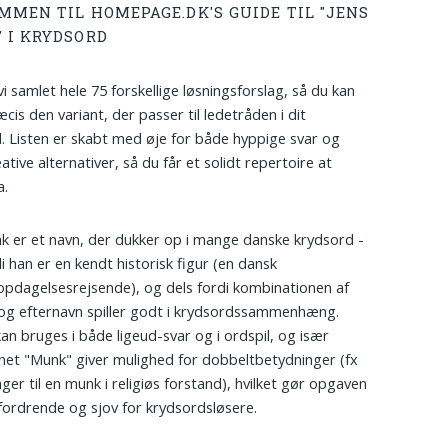
MMEN TIL HOMEPAGE.DK'S GUIDE TIL "JENS
 I KRYDSORD
vi samlet hele 75 forskellige løsningsforslag, så du kan
cis den variant, der passer til ledetråden i dit
. Listen er skabt med øje for både hyppige svar og
tive alternativer, så du får et solidt repertoire at
a.
k er et navn, der dukker op i mange danske krydsord -
di han er en kendt historisk figur (en dansk
opdagelsesrejsende), og dels fordi kombinationen af
og efternavn spiller godt i krydsordssammenhæng.
an bruges i både ligeud-svar og i ordspil, og især
net "Munk" giver mulighed for dobbeltbetydninger (fx
nger til en munk i religiøs forstand), hvilket gør opgaven
ordrende og sjov for krydsordsløsere.