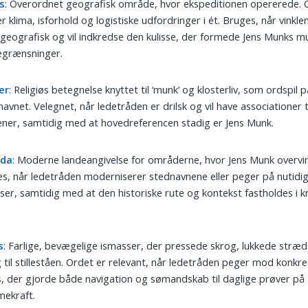
s
: Overordnet geografisk område, hvor ekspeditionen opererede. 
r klima, isforhold og logistiske udfordringer i ét. Bruges, når vinkle
geografisk og vil indkredse den kulisse, der formede Jens Munks m
egrænsninger.
er
: Religiøs betegnelse knyttet til ‘munk’ og klosterliv, som ordspil p
navnet. Velegnet, når ledetråden er drilsk og vil have associationer ti
ener, samtidig med at hovedreferencen stadig er Jens Munk.
ada
: Moderne landeangivelse for områderne, hvor Jens Munk overvi
s, når ledetråden moderniserer stednavnene eller peger på nutidi
er, samtidig med at den historiske rute og kontekst fastholdes i 
s
: Farlige, bevægelige ismasser, der pressede skrog, lukkede stræ
 til stilleståen. Ordet er relevant, når ledetråden peger mod konkret
s, der gjorde både navigation og sømandskab til daglige prøver på
ekraft.