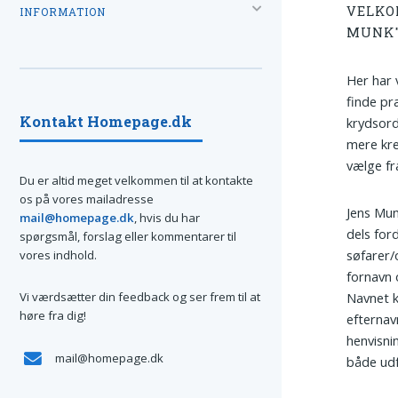
VELKO
INFORMATION
MUNK"
Her har 
finde præ
Kontakt Homepage.dk
krydsord
mere krea
vælge fr
Du er altid meget velkommen til at kontakte
os på vores mailadresse
Jens Mun
mail@homepage.dk
, hvis du har
dels for
spørgsmål, forslag eller kommentarer til
søfarer/
vores indhold.
fornavn 
Vi værdsætter din feedback og ser frem til at
Navnet k
høre fra dig!
efternav
henvisni
mail@homepage.dk
både udf