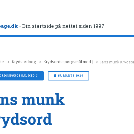
age.dk
- Din startside på nettet siden 1997
de
Krydsordbog
Krydsordsspørgsmål med J
Jens munk Krydso
ORDSSPØRGSMÅL MED J
15. MARTS 2026
ens munk
rydsord