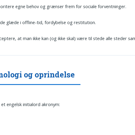
ioritere egne behov og grænser frem for sociale forventninger.
nde glæde i offline-tid, fordybelse og restitution.
ceptere, at man ikke kan (og ikke skal) være til stede alle steder sam
ologi og oprindelse
 et engelsk initialord akronym: