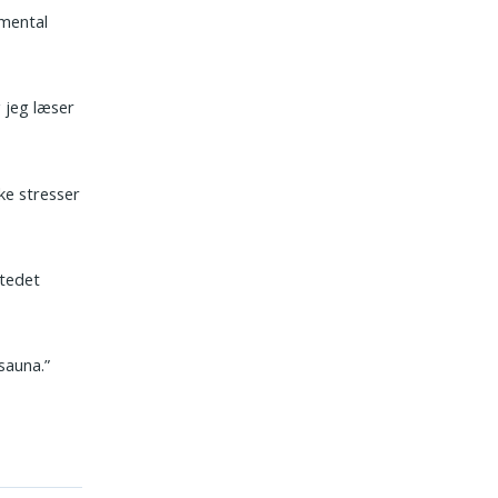
 mental
g jeg læser
kke stresser
stedet
sauna.”