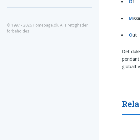
O
f
M
iss
© 1997 - 2026 Homepage.dk. Alle rettigheder
forbeholdes
O
ut
Det dukk
pendant 
globalt 
Rela