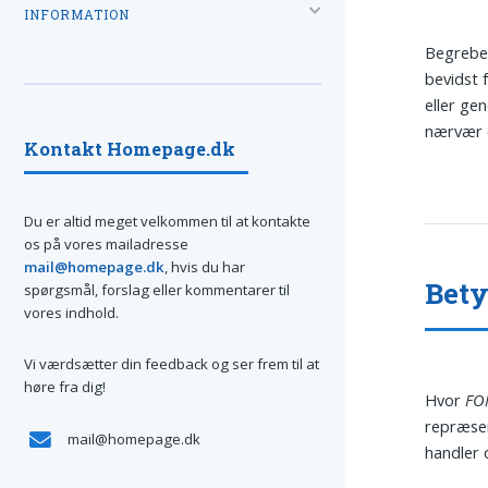
INFORMATION
Begrebet
bevidst 
eller gen
nærvær o
Kontakt Homepage.dk
Du er altid meget velkommen til at kontakte
os på vores mailadresse
mail@homepage.dk
, hvis du har
Bety
spørgsmål, forslag eller kommentarer til
vores indhold.
Vi værdsætter din feedback og ser frem til at
høre fra dig!
Hvor
FO
repræse
mail@homepage.dk
handler 