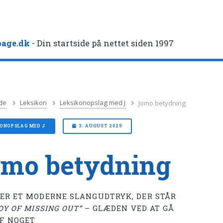
age.dk
- Din startside på nettet siden 1997
de
Leksikon
Leksikonopslag med J
Jomo betydning
KONOPSLAG MED J
3. AUGUST 2025
mo betydning
ER ET MODERNE SLANGUDTRYK, DER STÅR
OY OF MISSING OUT”
– GLÆDEN VED AT GÅ
AF NOGET