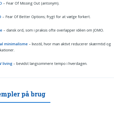
O
– Fear Of Missing Out (antonym).
O
– Fear Of Better Options; frygt for at vælge forkert.
ge
– dansk ord, som i praksis ofte overlapper idéen om JOMO.
tal minimalisme
– livsstil, hvor man aktivt reducerer skærmtid og
ikationer.
 living
– bevidst langsommere tempo i hverdagen.
mpler på brug