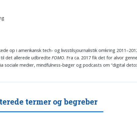
ing
ede op i amerikansk tech- og livsstilsjournalistik omkring 2011–20
til det allerede udbredte
FOMO
. Fra ca. 2017 fik det for alvor gen
via sociale medier, mindfulness-bøger og podcasts om “digital detox
terede termer og begreber