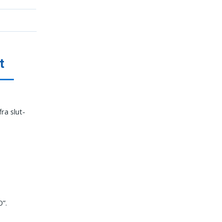
t
ra slut-
O”.