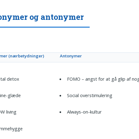
onymer og antonymer
mer (nærbetydninger)
Antonymer
ital detox
FOMO – angst for at gå glip af no
line-glæde
Social overstimulering
W living
Always-on-kultur
emmehygge