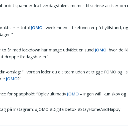
f ordet spænder fra hverdagstalens memes til seriøse artikler om
:
praktiserer total
JOMO
i weekenden – telefonen er på flytilstand, o
dagen.”
r to år med lockdown har mange udviklet en sund
JOMO
, hvor de i
at droppe fredagsbaren.”
dIn-opslag: “Hvordan leder du dit team uden at trigge FOMO og i 
mme
JOMO
?”
ce for spaophold: “Oplev ultimativ
JOMO
– ingen wifi, kun skov og 
tag på Instagram: #JOMO #DigitalDetox #StayHomeAndHappy