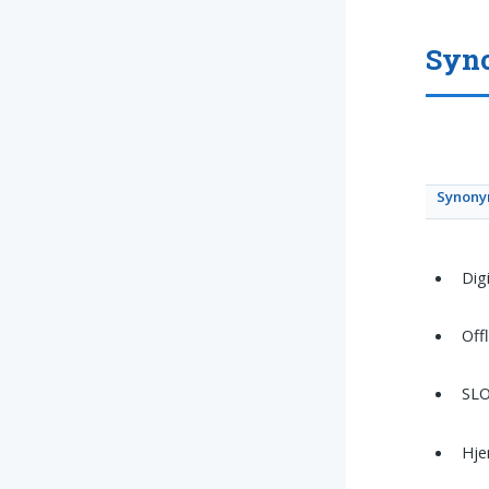
Syn
Synony
Dig
Off
SLO
Hj