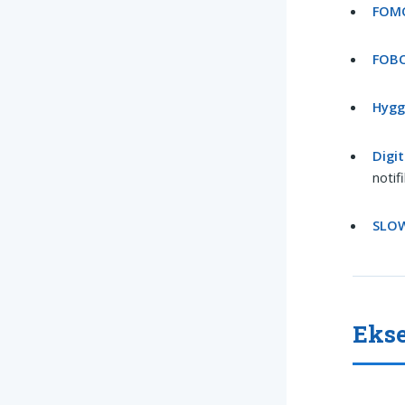
FOM
FOB
Hyg
Digi
notif
SLOW
Ekse