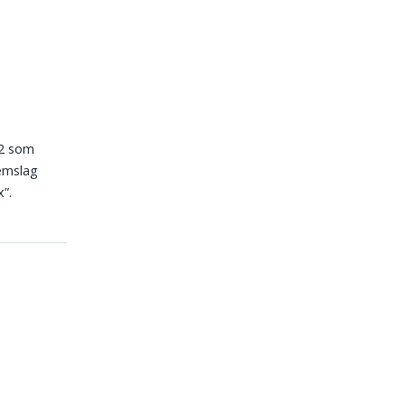
12 som
nemslag
”.