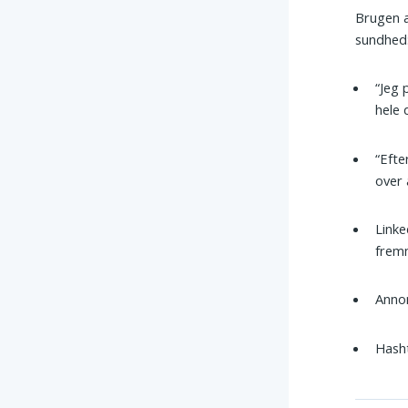
Brugen a
sundhed
“Jeg 
hele 
“Efte
over 
Linke
fre
Annon
Hash