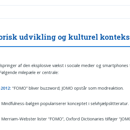
orisk udvikling og kulturel konteks
pringer af den eksplosive vækst i sociale medier og smartphones f
 Følgende milepæle er centrale:
-2012:
“FOMO” bliver buzzword; JOMO opstår som modreaktion.
:
Mindfulness-bølgen populariserer konceptet i selvhjælpslitteratur.
:
Merriam-Webster lister “FOMO”, Oxford Dictionaries tilføjer “JOM