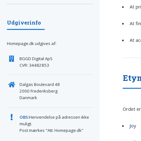
At pr
Udgiverinfo
At fi
At ac
Homepage.dk udgives af:
BGGD Digital ApS
CVR: 34482853
Etym
Dalgas Boulevard 48
2000 Frederiksberg
Danmark
Ordet er
OBS:
Henvendelse på adressen ikke
muligt.
J
oy
Post mærkes "Att: Homepage.dk"