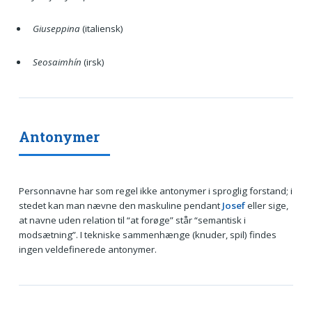
Giuseppina
(italiensk)
Seosaimhín
(irsk)
Antonymer
Personnavne har som regel ikke antonymer i sproglig forstand; i
stedet kan man nævne den maskuline pendant
Josef
eller sige,
at navne uden relation til “at forøge” står “semantisk i
modsætning”. I tekniske sammenhænge (knuder, spil) findes
ingen veldefinerede antonymer.