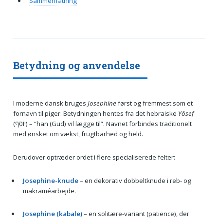
Sammenfatning
Betydning og anvendelse
I moderne dansk bruges
Josephine
først og fremmest som et
fornavn til piger. Betydningen hentes fra det hebraiske
Yôsef
(יוסף) – “han (Gud) vil lægge til”. Navnet forbindes traditionelt
med ønsket om vækst, frugtbarhed og held.
Derudover optræder ordet i flere specialiserede felter:
Josephine-knude
– en dekorativ dobbeltknude i reb- og
makraméarbejde.
Josephine (kabale)
– en solitære-variant (patience), der