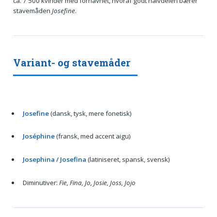
ca. 7 500 kvinder med fornavnet, hvoraf godt halvdelen bærer
stavemåden
Josefine
.
Variant- og stavemåder
Josefine
(dansk, tysk, mere fonetisk)
Joséphine
(fransk, med accent aigu)
Josephina / Josefina
(latiniseret, spansk, svensk)
Diminutiver:
Fie, Fina, Jo, Josie, Joss, Jojo