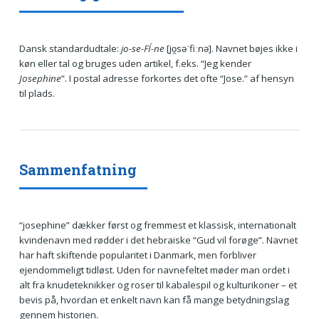
Dansk standardudtale:
jo-se-FÍ-ne
[jo̯səˈfiːnə]. Navnet bøjes ikke i
køn eller tal og bruges uden artikel, f.eks. “Jeg kender
Josephine
”. I postal adresse forkortes det ofte “Jose.” af hensyn
til plads.
Sammenfatning
“josephine” dækker først og fremmest et klassisk, internationalt
kvindenavn med rødder i det hebraiske “Gud vil forøge”. Navnet
har haft skiftende popularitet i Danmark, men forbliver
ejendommeligt tidløst. Uden for navnefeltet møder man ordet i
alt fra knudeteknikker og roser til kabalespil og kulturikoner – et
bevis på, hvordan et enkelt navn kan få mange betydningslag
gennem historien.