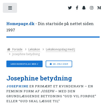
Toggle
Homepage.dk
- Din startside på nettet siden
1997
Forside
Leksikon
Leksikonopslag med J
Josephine betydning
LEKSIKONOPSLAG MED J
28. JULI 2025
Josephine betydning
JOSEPHINE
ER PRIMÆRT ET KVINDENAVN – EN
FEMININ FORM AF
JOSEPH
– MED DEN
GRUNDLÆGGENDE BETYDNING “GUD VIL FORØGE”
ELLER “GUD SKAL LÆGGE TIL”