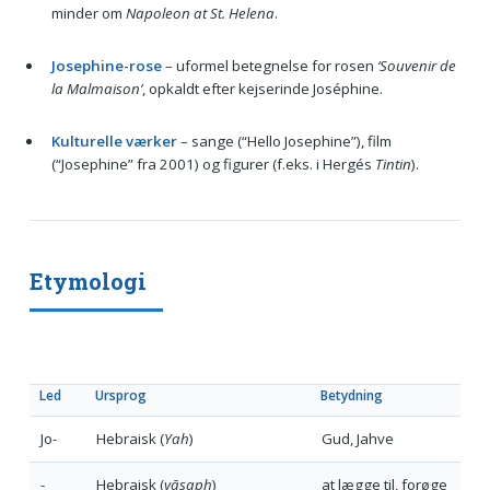
minder om
Napoleon at St. Helena
.
Josephine-rose
– uformel betegnelse for rosen
‘Souvenir de
la Malmaison’
, opkaldt efter kejserinde Joséphine.
Kulturelle værker
– sange (“Hello Josephine”), film
(“Josephine” fra 2001) og figurer (f.eks. i Hergés
Tintin
).
Etymologi
Led
Ursprog
Betydning
Jo-
Hebraisk (
Yah
)
Gud, Jahve
-
Hebraisk (
yāsaph
)
at lægge til, forøge