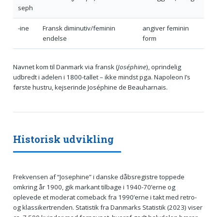
seph
-ine
Fransk diminutiv/feminin
angiver feminin
endelse
form
Navnet kom til Danmark via fransk (
Joséphine
), oprindelig
udbredt i adelen i 1800-tallet – ikke mindst pga. Napoleon I’s
første hustru, kejserinde Joséphine de Beauharnais.
Historisk udvikling
Frekvensen af “Josephine” i danske dåbsregistre toppede
omkring år 1900, gik markant tilbage i 1940-70’erne og
oplevede et moderat comeback fra 1990’erne i takt med retro-
og klassikertrenden. Statistik fra Danmarks Statistik (2023) viser