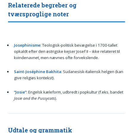
Relaterede begreber og
tværsproglige noter
Josephinisme
: Teologisk-politisk bevægelse i 1700-tallet
opkaldt efter den østrigske kejser Josef II – ikke relateret til
kvindenavnet, men nævnes ofte forvekslende.
Saint-Joséphine Bakhita
: Sudanesisk-italiensk helgen (kan
give religiøs kontekst).
“Josie”
: Engelsk kæleform, udbredt i popkultur (f.eks. bandet
Josie and the Pussycats
).
Udtale og grammatik