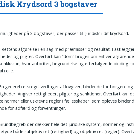
disk Krydsord 3 bogstaver
muligheder på 3 bogstaver, der passer til 'Juridisk' i dit krydsord.
: Rettens afgørelse i en sag med præmisser og resultat. Fastlægge
gheder og pligter. Overført kan “dom” bruges om enhver afgørende
 konklusion, hvor autoritet, begrundelse og efterfølgende binding spi
l rolle.
 En generel retsregel vedtaget af lovgiver, bindende for borgere og
gheder. Angiver rettigheder, pligter og sanktioner. Overført kan d
e normer eller uskrevne regler i fællesskaber, som opleves binden
nde for adfærd og forventninger.
 Grundbegreb der dækker hele det juridiske system, normer og insti
etyde både subjektiv ret (rettighed) og objektiv ret (regler). Over