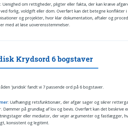
t
: Uenighed om rettigheder, pligter eller fakta, der kan kræve afgør
 ved forlig, voldgift eller dom. Overført kan det betegne konflikter i
isationer og projekter, hvor klar dokumentation, aftaler og proce
per med at løse uoverensstemmelser.
disk Krydsord 6 bogstaver
tråden 'Juridisk' fandt vi 7 passende ord på 6 bogstaver.
mer
: Uafhængig retsfunktionær, der afgør sager og sikrer retter
r. Dømmer på grundlag af lov og bevis. Overført kan det beskrive e
tningstager eller mediator, der vejer argumenter og fastlægger, h
igt, konsistent og legitimt.