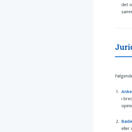
det o
samme
Juri
Følgende
Ank
i bre
opini
Bød
eller