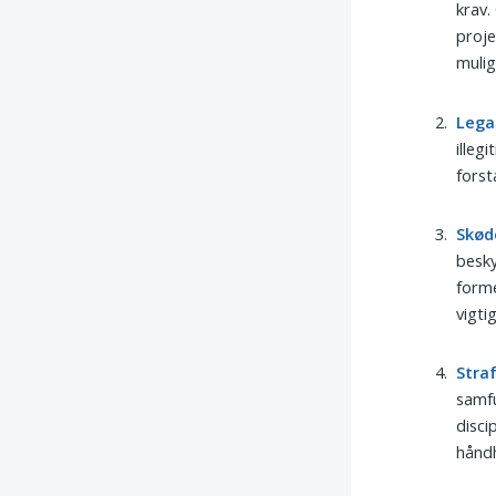
krav.
proje
mulig
Lega
illeg
forst
Skød
besky
forme
vigti
Stra
samfu
disci
håndh