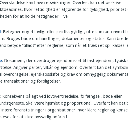
 Overskridelse kan have retsvirkninger. Overført kan det beskrive
ktdeadlines, hvor rettidighed er afgørende for gyldighed, prioritet
heden for at holde rettigheder i live.
l
: Betegner noget lovligt eller juridisk gyldigt, ofte som antonym til u
itim. Bruges både om handlinger, dokumenter og status. Kan i bred
and betyde “tilladt” efter reglerne, som når et træk i et spil kaldes l
e
: Dokument, der overdrager ejendomsret til fast ejendom, typisk t
ttelse. Angiver parter, vilkår og ejendom. Overført kan det symboli
l overdragelse, ejerskabsskifte og krav om omhyggelig dokumenta
ge transaktioner og forpligtelser.
f
: Konsekvens pålagt ved lovovertrædelse, fx fængsel, bøde eller
ndstjeneste. Skal være hjemlet og proportional. Overført kan det
plinære foranstaltninger i organisationer, hvor klare regler og kons
æves for at sikre ansvarlig adfærd.