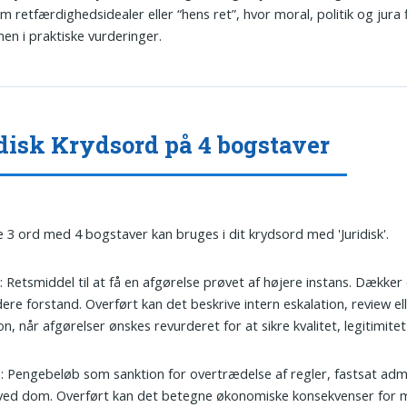
m retfærdighedsidealer eller “hens ret”, hvor moral, politik og jura 
n i praktiske vurderinger.
disk Krydsord på 4 bogstaver
 3 ord med 4 bogstaver kan bruges i dit krydsord med 'Juridisk'.
e
: Retsmiddel til at få en afgørelse prøvet af højere instans. Dække
dere forstand. Overført kan det beskrive intern eskalation, review e
on, når afgørelser ønskes revurderet for at sikre kvalitet, legitimite
e
: Pengebeløb som sanktion for overtrædelse af regler, fastsat admi
 ved dom. Overført kan det betegne økonomiske konsekvenser for