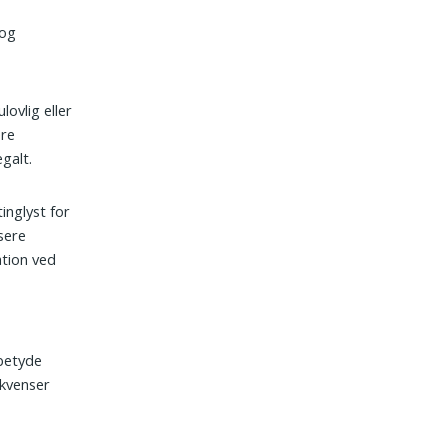
 og
lovlig eller
ere
egalt.
inglyst for
sere
tion ved
 betyde
ekvenser