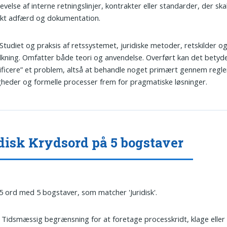
levelse af interne retningslinjer, kontrakter eller standarder, der sk
ekt adfærd og dokumentation.
 Studiet og praksis af retssystemet, juridiske metoder, retskilder o
lkning. Omfatter både teori og anvendelse. Overført kan det betyd
dificere” et problem, altså at behandle noget primært gennem regle
gheder og formelle processer frem for pragmatiske løsninger.
disk Krydsord på 5 bogstaver
 5 ord med 5 bogstaver, som matcher 'Juridisk'.
: Tidsmæssig begrænsning for at foretage processkridt, klage eller