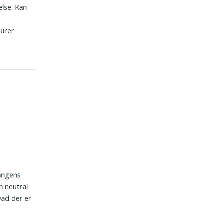
else. Kan
durer
gangens
n neutral
vad der er