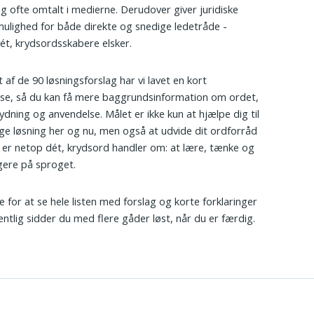
og ofte omtalt i medierne. Derudover giver juridiske
ulighed for både direkte og snedige ledetråde -
ét, krydsordsskabere elsker.
 af de 90 løsningsforslag har vi lavet en kort
lse, så du kan få mere baggrundsinformation om ordet,
ydning og anvendelse. Målet er ikke kun at hjælpe dig til
ige løsning her og nu, men også at udvide dit ordforråd
t er netop dét, krydsord handler om: at lære, tænke og
ogere på sproget.
re for at se hele listen med forslag og korte forklaringer
entlig sidder du med flere gåder løst, når du er færdig.