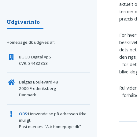
aktuelt 
termer m
præcis d
Udgiverinfo
For hvert
beskrive
Homepage.dk udgives af:
dets bet
den rigt
BGGD Digital ApS
CVR: 34482853
- for de
blive kl
Dalgas Boulevard 48
Rul vide
2000 Frederiksberg
Danmark
- forhåb
OBS:
Henvendelse på adressen ikke
muligt.
Post mærkes "Att: Homepage.dk"