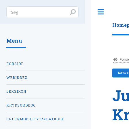
Toggle
Homep
Menu
Forsi
FORSIDE
KRYDS
WEBINDEX
Ju
LEKSIKON
KRYDSORDBOG
K
GREENMOBILITY RABATKODE