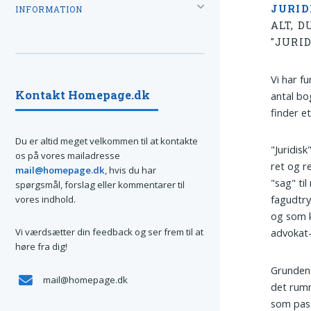
JURID
INFORMATION
ALT, 
"JURID
Vi har f
Kontakt Homepage.dk
antal bo
finder e
Du er altid meget velkommen til at kontakte
"Juridis
os på vores mailadresse
ret og r
mail@homepage.dk
, hvis du har
"sag" til
spørgsmål, forslag eller kommentarer til
fagudtry
vores indhold.
og som k
Vi værdsætter din feedback og ser frem til at
advokat-
høre fra dig!
Grunden 
mail@homepage.dk
det rumm
som pass