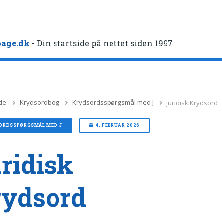
age.dk
- Din startside på nettet siden 1997
de
Krydsordbog
Krydsordsspørgsmål med J
Juridisk Krydsord
ORDSSPØRGSMÅL MED J
4. FEBRUAR 2026
ridisk
rydsord