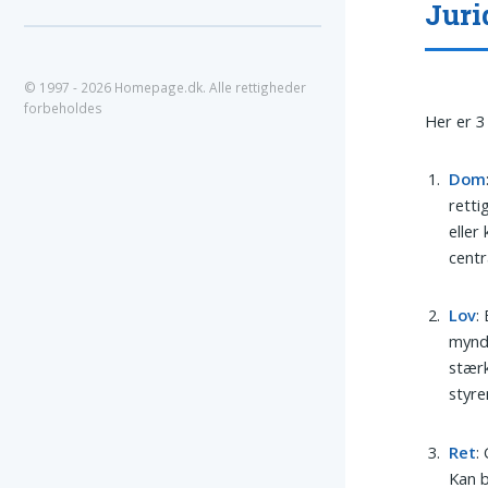
Juri
© 1997 - 2026 Homepage.dk. Alle rettigheder
forbeholdes
Her er 3 
Dom
retti
eller
centra
Lov
:
myndi
stærk
styre
Ret
:
Kan b