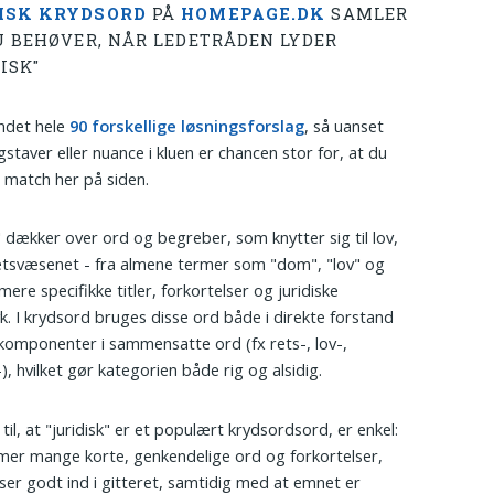
ISK KRYDSORD
PÅ
HOMEPAGE.DK
SAMLER
DU BEHØVER, NÅR LEDETRÅDEN LYDER
ISK"
undet hele
90 forskellige løsningsforslag
, så uanset
gstaver eller nuance i kluen er chancen stor for, at du
t match her på siden.
k" dækker over ord og begreber, som knytter sig til lov,
etsvæsenet - fra almene termer som "dom", "lov" og
 mere specifikke titler, forkortelser og juridiske
k. I krydsord bruges disse ord både i direkte forstand
omponenter i sammensatte ord (fx rets-, lov-,
), hvilket gør kategorien både rig og alsidig.
til, at "juridisk" er et populært krydsordsord, er enkel:
er mange korte, genkendelige ord og forkortelser,
er godt ind i gitteret, samtidig med at emnet er