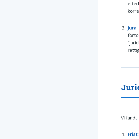
efter
korr
Jura
:
forto
“juri
retti
Juri
Vi fandt
Frist