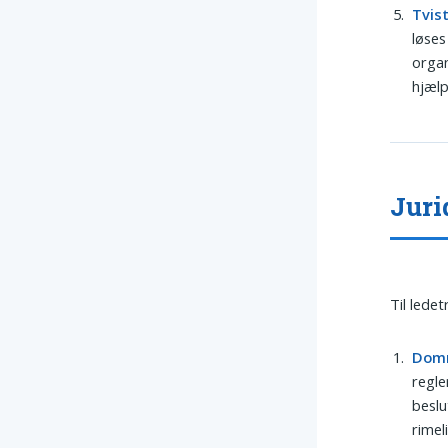
Tvis
løses
organ
hjæl
Juri
Til lede
Dom
regle
beslu
rimel