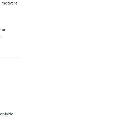
al motivere
g
e at
r,
 opfylde