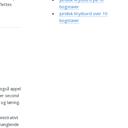
flettes
bogstaver
Juridisk Krydsord over 10
bogstaver
r også appel
ller second
t og læring.
nistrativt
 manglende