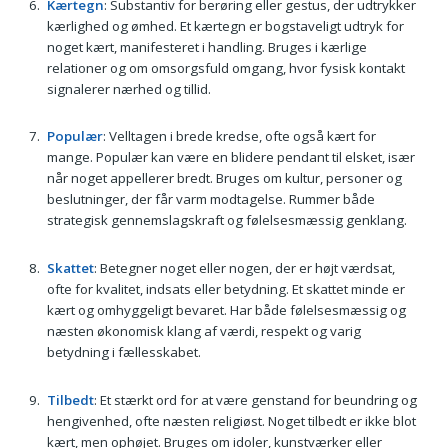
Kærtegn
: Substantiv for berøring eller gestus, der udtrykker
kærlighed og ømhed. Et kærtegn er bogstaveligt udtryk for
noget kært, manifesteret i handling. Bruges i kærlige
relationer og om omsorgsfuld omgang, hvor fysisk kontakt
signalerer nærhed og tillid.
Populær
: Velltagen i brede kredse, ofte også kært for
mange. Populær kan være en blidere pendant til elsket, især
når noget appellerer bredt. Bruges om kultur, personer og
beslutninger, der får varm modtagelse. Rummer både
strategisk gennemslagskraft og følelsesmæssig genklang.
Skattet
: Betegner noget eller nogen, der er højt værdsat,
ofte for kvalitet, indsats eller betydning. Et skattet minde er
kært og omhyggeligt bevaret. Har både følelsesmæssig og
næsten økonomisk klang af værdi, respekt og varig
betydning i fællesskabet.
Tilbedt
: Et stærkt ord for at være genstand for beundring og
hengivenhed, ofte næsten religiøst. Noget tilbedt er ikke blot
kært, men ophøjet. Bruges om idoler, kunstværker eller