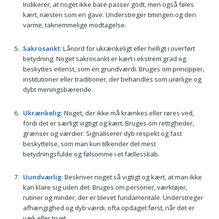
Indikerer, at noget ikke bare passer godt, men også føles
kært, næsten som en gave. Understreger timingen og den
varme, taknemmelige modtagelse.
Sakrosankt
: Lånord for ukrænkeligt eller helligt i overført
betydning. Noget sakrosankt er kært i ekstrem grad og
beskyttes intenst, som en grundværdi. Bruges om principper,
institutioner eller traditioner, der behandles som urørlige og
dybt meningsbærende.
Ukrænkelig
: Noget, der ikke må krænkes eller røres ved,
fordi det er særligt vigtigt og kært. Bruges om rettigheder,
grænser og værdier. Signaliserer dyb respekt og fast
beskyttelse, som man kun tilkender det mest
betydningsfulde og følsomme i et fællesskab.
Uundværlig
: Beskriver noget så vigtigt og kært, at man ikke
kan klare sig uden det. Bruges om personer, værktøjer,
rutiner og minder, der er blevet fundamentale. Understreger
afhængighed og dyb værdi, ofta opdaget først, når det er
væk eller truet.