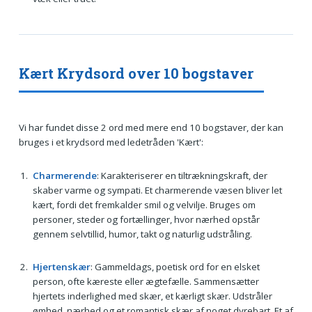
Kært Krydsord over 10 bogstaver
Vi har fundet disse 2 ord med mere end 10 bogstaver, der kan
bruges i et krydsord med ledetråden 'Kært':
Charmerende
: Karakteriserer en tiltrækningskraft, der
skaber varme og sympati. Et charmerende væsen bliver let
kært, fordi det fremkalder smil og velvilje. Bruges om
personer, steder og fortællinger, hvor nærhed opstår
gennem selvtillid, humor, takt og naturlig udstråling.
Hjertenskær
: Gammeldags, poetisk ord for en elsket
person, ofte kæreste eller ægtefælle. Sammensætter
hjertets inderlighed med skær, et kærligt skær. Udstråler
ømhed, nærhed og et romantisk skær af noget dyrebart. Et af