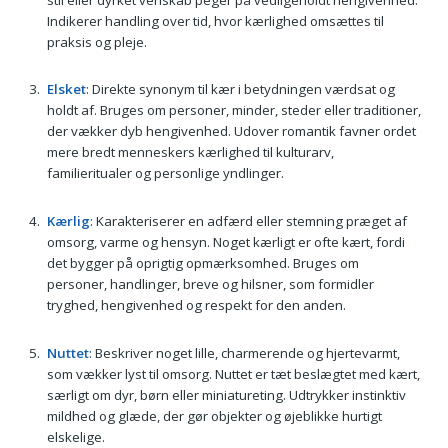
Indikerer handling over tid, hvor kærlighed omsættes til
praksis og pleje.
Elsket
: Direkte synonym til kær i betydningen værdsat og
holdt af. Bruges om personer, minder, steder eller traditioner,
der vækker dyb hengivenhed. Udover romantik favner ordet
mere bredt menneskers kærlighed til kulturarv,
familieritualer og personlige yndlinger.
Kærlig
: Karakteriserer en adfærd eller stemning præget af
omsorg, varme og hensyn. Noget kærligt er ofte kært, fordi
det bygger på oprigtig opmærksomhed. Bruges om
personer, handlinger, breve og hilsner, som formidler
tryghed, hengivenhed og respekt for den anden.
Nuttet
: Beskriver noget lille, charmerende og hjertevarmt,
som vækker lyst til omsorg. Nuttet er tæt beslægtet med kært,
særligt om dyr, børn eller miniatureting. Udtrykker instinktiv
mildhed og glæde, der gør objekter og øjeblikke hurtigt
elskelige.