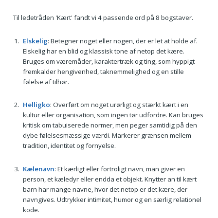
Til ledetråden 'Kært' fandt vi 4 passende ord på 8 bogstaver.
Elskelig
: Betegner noget eller nogen, der er let at holde af.
Elskelig har en blid og klassisk tone af netop det kære.
Bruges om væremåder, karaktertræk og ting, som hyppigt
fremkalder hengivenhed, taknemmelighed og en stille
følelse af tilhør.
Helligko
: Overført om noget urørligt og stærkt kært i en
kultur eller organisation, som ingen tør udfordre. Kan bruges
kritisk om tabuiserede normer, men peger samtidig på den
dybe følelsesmæssige værdi. Markerer grænsen mellem
tradition, identitet og fornyelse.
Kælenavn
: Et kærligt eller fortroligt navn, man giver en
person, et kæledyr eller endda et objekt. Knytter an til kært
barn har mange navne, hvor det netop er det kære, der
navngives. Udtrykker intimitet, humor og en særlig relationel
kode.