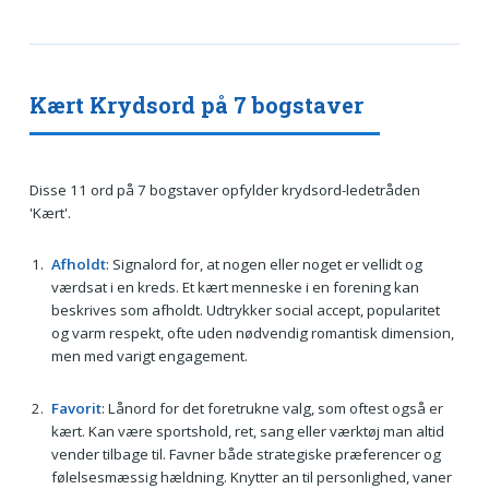
Kært Krydsord på 7 bogstaver
Disse 11 ord på 7 bogstaver opfylder krydsord-ledetråden
'Kært'.
Afholdt
: Signalord for, at nogen eller noget er vellidt og
værdsat i en kreds. Et kært menneske i en forening kan
beskrives som afholdt. Udtrykker social accept, popularitet
og varm respekt, ofte uden nødvendig romantisk dimension,
men med varigt engagement.
Favorit
: Lånord for det foretrukne valg, som oftest også er
kært. Kan være sportshold, ret, sang eller værktøj man altid
vender tilbage til. Favner både strategiske præferencer og
følelsesmæssig hældning. Knytter an til personlighed, vaner