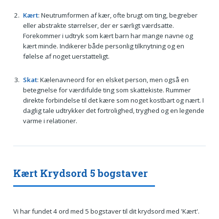
Kært
: Neutrumformen af kær, ofte brugt om ting, begreber
eller abstrakte størrelser, der er særligt værdsatte.
Forekommer i udtryk som kært barn har mange navne og
kært minde. Indikerer både personlig tilknytning og en
følelse af noget uerstatteligt.
Skat
: Kælenavneord for en elsket person, men også en
betegnelse for værdifulde ting som skattekiste. Rummer
direkte forbindelse til det kære som noget kostbart og nært. I
daglig tale udtrykker det fortrolighed, tryghed og en legende
varme i relationer.
Kært Krydsord 5 bogstaver
Vi har fundet 4 ord med 5 bogstaver til dit krydsord med 'Kært'.