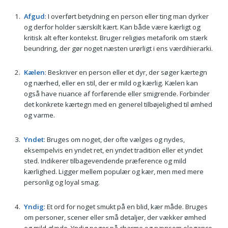
Afgud
: I overført betydning en person eller ting man dyrker
og derfor holder særskilt kært. Kan både være kærligt og
kritisk alt efter kontekst. Bruger religiøs metaforik om stærk
beundring, der gør noget næsten urørligt i ens værdihierarki.
Kælen
: Beskriver en person eller et dyr, der søger kærtegn
og nærhed, eller en stil, der er mild og kærlig. Kælen kan
også have nuance af forførende eller smigrende. Forbinder
det konkrete kærtegn med en generel tilbøjelighed til ømhed
og varme.
Yndet
: Bruges om noget, der ofte vælges og nydes,
eksempelvis en yndet ret, en yndet tradition eller et yndet
sted. Indikerer tilbagevendende præference og mild
kærlighed. Ligger mellem populær og kær, men med mere
personlig og loyal smag.
Yndig
: Et ord for noget smukt på en blid, kær måde. Bruges
om personer, scener eller små detaljer, der vækker ømhed
og mild glæde. Yndig peger på charme og nænsom elegance,