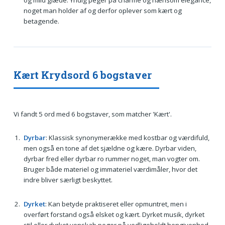
noget man holder af og derfor oplever som kært og
betagende.
Kært Krydsord 6 bogstaver
Vi fandt 5 ord med 6 bogstaver, som matcher 'Kært'.
Dyrbar
: Klassisk synonymerække med kostbar og værdifuld,
men også en tone af det sjældne og kære. Dyrbar viden,
dyrbar fred eller dyrbar ro rummer noget, man vogter om.
Bruger både materiel og immateriel værdimåler, hvor det
indre bliver særligt beskyttet.
Dyrket
: Kan betyde praktiseret eller opmuntret, men i
overført forstand også elsket og kært. Dyrket musik, dyrket
stil eller dyrket venskab peger på vedligeholdt hengivenhed.