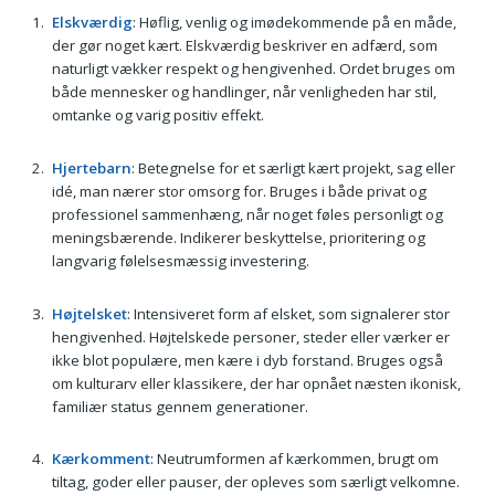
Elskværdig
: Høflig, venlig og imødekommende på en måde,
der gør noget kært. Elskværdig beskriver en adfærd, som
naturligt vækker respekt og hengivenhed. Ordet bruges om
både mennesker og handlinger, når venligheden har stil,
omtanke og varig positiv effekt.
Hjertebarn
: Betegnelse for et særligt kært projekt, sag eller
idé, man nærer stor omsorg for. Bruges i både privat og
professionel sammenhæng, når noget føles personligt og
meningsbærende. Indikerer beskyttelse, prioritering og
langvarig følelsesmæssig investering.
Højtelsket
: Intensiveret form af elsket, som signalerer stor
hengivenhed. Højtelskede personer, steder eller værker er
ikke blot populære, men kære i dyb forstand. Bruges også
om kulturarv eller klassikere, der har opnået næsten ikonisk,
familiær status gennem generationer.
Kærkomment
: Neutrumformen af kærkommen, brugt om
tiltag, goder eller pauser, der opleves som særligt velkomne.