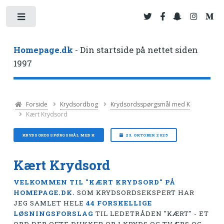
Toggle
Homepage.dk
- Din startside på nettet siden
1997
Forside
Krydsordbog
Krydsordsspørgsmål med K
Kært Krydsord
KRYDSORDSSPØRGSMÅL MED K
23. OKTOBER 2025
Kært Krydsord
VELKOMMEN TIL "KÆRT KRYDSORD" PÅ
HOMEPAGE.DK.
SOM KRYDSORDSEKSPERT HAR
JEG SAMLET HELE
44 FORSKELLIGE
LØSNINGSFORSLAG
TIL LEDETRÅDEN "KÆRT" - ET