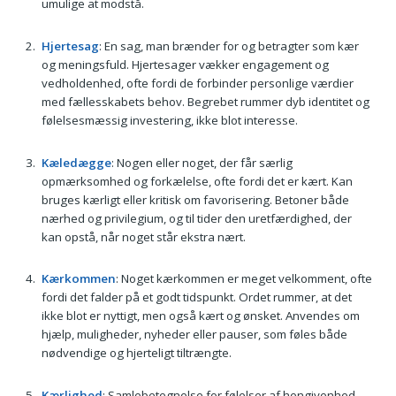
umulige at modstå.
Hjertesag
: En sag, man brænder for og betragter som kær
og meningsfuld. Hjertesager vækker engagement og
vedholdenhed, ofte fordi de forbinder personlige værdier
med fællesskabets behov. Begrebet rummer dyb identitet og
følelsesmæssig investering, ikke blot interesse.
Kæledægge
: Nogen eller noget, der får særlig
opmærksomhed og forkælelse, ofte fordi det er kært. Kan
bruges kærligt eller kritisk om favorisering. Betoner både
nærhed og privilegium, og til tider den uretfærdighed, der
kan opstå, når noget står ekstra nært.
Kærkommen
: Noget kærkommen er meget velkomment, ofte
fordi det falder på et godt tidspunkt. Ordet rummer, at det
ikke blot er nyttigt, men også kært og ønsket. Anvendes om
hjælp, muligheder, nyheder eller pauser, som føles både
nødvendige og hjerteligt tiltrængte.
Kærlighed
: Samlebetegnelse for følelser af hengivenhed,