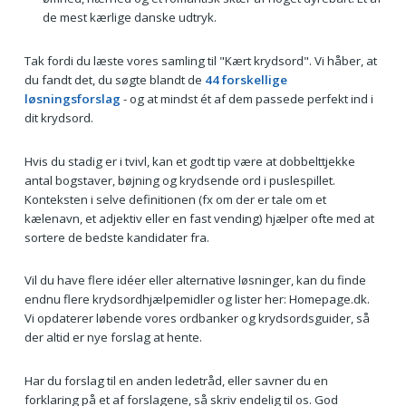
de mest kærlige danske udtryk.
Tak fordi du læste vores samling til "Kært krydsord". Vi håber, at
du fandt det, du søgte blandt de
44 forskellige
løsningsforslag
- og at mindst ét af dem passede perfekt ind i
dit krydsord.
Hvis du stadig er i tvivl, kan et godt tip være at dobbelttjekke
antal bogstaver, bøjning og krydsende ord i puslespillet.
Konteksten i selve definitionen (fx om der er tale om et
kælenavn, et adjektiv eller en fast vending) hjælper ofte med at
sortere de bedste kandidater fra.
Vil du have flere idéer eller alternative løsninger, kan du finde
endnu flere krydsordhjælpemidler og lister her: Homepage.dk.
Vi opdaterer løbende vores ordbanker og krydsordsguider, så
der altid er nye forslag at hente.
Har du forslag til en anden ledetråd, eller savner du en
forklaring på et af forslagene, så skriv endelig til os. God