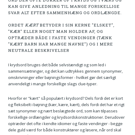
ORD DER OFTE DUKKER OP I KRYDS OG TVÆRS OG
KAN GIVE ANLEDNING TIL MANGE FORSKELLIGE
SVAR ALT EFTER SAMMENHÆNG OG ORDLÆNGDE.
ORDET
KÆRT
BETYDER I SIN KERNE "ELSKET",
"KÆR" ELLER NOGET MAN HOLDER AF, OG
OPTRÆDER BÅDE I FASTE VENDINGER (TÆNK
"KÆRT BARN HAR MANGE NAVNE") OG I MERE
NEUTRALE BESKRIVELSER
I krydsord bruges det både selvstændigt og som led i
sammensætninger, og det kan udtrykkes gennem synonymer,
omskrivninger eller bøjningsformer - hvilket gør det særligt
anvendeligt i mange forskellige slags clue-typer.
Hvorfor er "kært" så populært i krydsord? Dels fordi det er kort
og fleksibelt i bøjning (kær, kære, kært), dels fordi det har et rigt
sæt synonymer og nært beslægtede ord, som kan tilpasses
forskellige ordlængder og krydsordskonstruktioner. Derudover
optræder det ofte i kendte idiomer og faste vendinger - begge
dele guld værd for både konstruktører og løsere, når ord skal