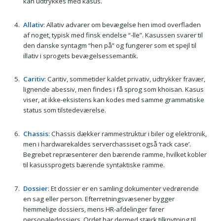
kan udtrykkes med kasus.
Allativ
: Allativ advarer om bevægelse hen imod overfladen
af noget, typisk med finsk endelse “-lle”. Kasussen svarer til
den danske syntagm “hen på” og fungerer som et spejl til
illativ i sprogets bevægelsessemantik.
Caritiv
: Caritiv, sommetider kaldet privativ, udtrykker fravær,
lignende abessiv, men findes i få sprog som khoisan. Kasus
viser, at ikke-eksistens kan kodes med samme grammatiske
status som tilstedeværelse.
Chassis
: Chassis dækker rammestruktur i biler og elektronik,
men i hardwarekaldes serverchassiset også ‘rack case’.
Begrebet repræsenterer den bærende ramme, hvilket kobler
til kasussprogets bærende syntaktiske ramme.
Dossier
: Et dossier er en samling dokumenter vedrørende
en sag eller person. Efterretningsvæsener bygger
hemmelige dossiers, mens HR-afdelinger fører
personaledossiers. Ordet har dermed stærk tilknytning til