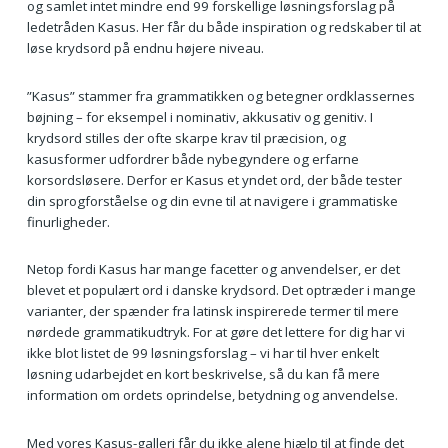
og samlet intet mindre end 99 forskellige løsningsforslag på
ledetråden Kasus. Her får du både inspiration og redskaber til at
løse krydsord på endnu højere niveau.
”Kasus” stammer fra grammatikken og betegner ordklassernes
bøjning – for eksempel i nominativ, akkusativ og genitiv. I
krydsord stilles der ofte skarpe krav til præcision, og
kasusformer udfordrer både nybegyndere og erfarne
korsordsløsere. Derfor er Kasus et yndet ord, der både tester
din sprogforståelse og din evne til at navigere i grammatiske
finurligheder.
Netop fordi Kasus har mange facetter og anvendelser, er det
blevet et populært ord i danske krydsord. Det optræder i mange
varianter, der spænder fra latinsk inspirerede termer til mere
nørdede grammatikudtryk. For at gøre det lettere for dig har vi
ikke blot listet de 99 løsningsforslag – vi har til hver enkelt
løsning udarbejdet en kort beskrivelse, så du kan få mere
information om ordets oprindelse, betydning og anvendelse.
Med vores Kasus-galleri får du ikke alene hjælp til at finde det