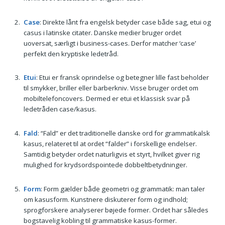
Case
: Direkte lånt fra engelsk betyder case både sag, etui og
casus i latinske citater. Danske medier bruger ordet
uoversat, særligt i business-cases. Derfor matcher ‘case’
perfekt den kryptiske ledetråd.
Etui
: Etui er fransk oprindelse og betegner lille fast beholder
til smykker, briller eller barberkniv. Visse bruger ordet om
mobiltelefoncovers. Dermed er etui et klassisk svar på
ledetråden case/kasus.
Fald
: “Fald” er det traditionelle danske ord for grammatikalsk
kasus, relateret til at ordet “falder” i forskellige endelser.
Samtidig betyder ordet naturligvis et styrt, hvilket giver rig
mulighed for krydsordspointede dobbeltbetydninger.
Form
: Form gælder både geometri og grammatik: man taler
om kasusform. Kunstnere diskuterer form og indhold;
sprogforskere analyserer bøjede former. Ordet har således
bogstavelig kobling til grammatiske kasus-former.