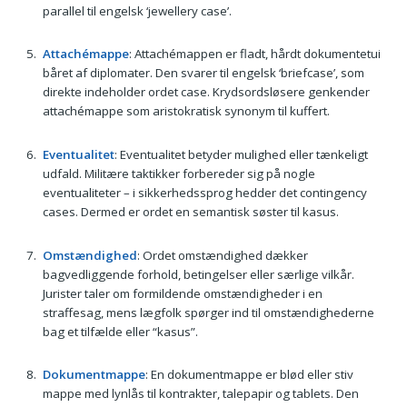
parallel til engelsk ‘jewellery case’.
Attachémappe
: Attachémappen er fladt, hårdt dokumentetui
båret af diplomater. Den svarer til engelsk ‘briefcase’, som
direkte indeholder ordet case. Krydsordsløsere genkender
attachémappe som aristokratisk synonym til kuffert.
Eventualitet
: Eventualitet betyder mulighed eller tænkeligt
udfald. Militære taktikker forbereder sig på nogle
eventualiteter – i sikkerhedssprog hedder det contingency
cases. Dermed er ordet en semantisk søster til kasus.
Omstændighed
: Ordet omstændighed dækker
bagvedliggende forhold, betingelser eller særlige vilkår.
Jurister taler om formildende omstændigheder i en
straffesag, mens lægfolk spørger ind til omstændighederne
bag et tilfælde eller “kasus”.
Dokumentmappe
: En dokumentmappe er blød eller stiv
mappe med lynlås til kontrakter, talepapir og tablets. Den