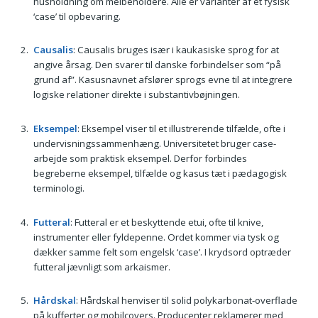
husholdning om melbeholdere. Alle er varianter af et fysisk
‘case’ til opbevaring.
Causalis
: Causalis bruges især i kaukasiske sprog for at
angive årsag. Den svarer til danske forbindelser som “på
grund af”. Kasusnavnet afslører sprogs evne til at integrere
logiske relationer direkte i substantivbøjningen.
Eksempel
: Eksempel viser til et illustrerende tilfælde, ofte i
undervisningssammenhæng. Universitetet bruger case-
arbejde som praktisk eksempel. Derfor forbindes
begreberne eksempel, tilfælde og kasus tæt i pædagogisk
terminologi.
Futteral
: Futteral er et beskyttende etui, ofte til knive,
instrumenter eller fyldepenne. Ordet kommer via tysk og
dækker samme felt som engelsk ‘case’. I krydsord optræder
futteral jævnligt som arkaismer.
Hårdskal
: Hårdskal henviser til solid polykarbonat-overflade
på kufferter og mobilcovers. Producenter reklamerer med