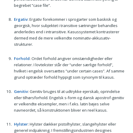
begrebet “case file”.
Ergativ
: Ergativ forekommer i sprogarter som baskisk og
georgisk, hvor subjektet i transitive sætninger behandles
anderledes end i intransitive. Kasussystemet kontrasterer
dermed med de mere velkendte nominativ-akkusativ-
strukturer.
Forhold
: Ordet forhold angiver omstændigheder eller
relationer. I lovtekster står der “under særlige forhold”,
hvilket i engelsk oversættes “under certain cases”. Af samme
grund optræder forhold hyppigt som synonym til kasus.
Genitiv
: Genitiv bruges til at udtrykke ejerskab, oprindelse
eller tilhørsforhold. Engelsk s-form og dansk apostrof-genitiv
er velkendte eksempler, men i f.eks. latin bøjes selve
navneordet, så konstruktionen bliver en reel kasus.
Hylster
: Hylster dækker pistolhylster, slangehylster eller
generel indpakning. I fremstillingsindustrien designes