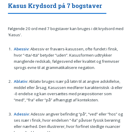
Kasus Krydsord på 7 bogstaver
Følgende 20 ord med 7 bogstaver kan bruges i dit krydsord med
'Kasus'.
Abessiv
: Abessiv er fraværs-kasussen, ofte fundet i finsk,
hvor “-tta/-ttä” betyder “uden”. Kasusformen udtrykker
manglende redskab, følgesvend eller kvalitet og fremviser
sprogs evne til at grammatikalisere negation.
Ablativ
: Ablativ bruges især på latin til at angive adskillelse,
middel eller årsag. Kasussen medfører karakteristisk -ā eller
-ō endelse og kan oversættes med præpositioner som
“med”, “fra” eller “på” afhængigt af konteksten.
Adessiv
: Adessiv angiver befinding “på”, “ved” eller “hos” og
ses især i finsk, hvor endelsen “-lla” påviser fysisk berøring
eller nærhed. Den illustrerer, hvor forfinet stedlige nuancer