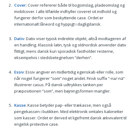
Cover
: Cover refererer både til bogomslag, pladeomslag og
mobilcover. I alle tilfælde indhyller coveret sit indhold og
fungerer derfor som beskyttende case. Ordet er
internationalt låneord og hyppigt i dagligdansk.
Dativ
: Dativ viser typisk indirekte objekt, altså modtageren af
en handling. Klassisk latin, tysk og oldnordisk anvender dativ
flittigt, mens dansk kun sporadisk fastholder resterne,
eksempelvis i stedsbetegnelsen “derhen”.
Essiv
: Essiv angiver en midlertidig egenskab eller rolle, som
når noget fungerer “som” noget andet. Finsk suffix “-na/-nä”
illustrerer casus. På dansk udtrykkes tanken per
præpositionen “som”, men bøjningsformen mangler.
Kasse
: Kasse betyder pap- eller trækasse, men også
pengekassen i butikken. Med elektronik omtales kabinetter
som kasser. Ordet er derved et ligefremt dansk ækvivalent til
engelsk protective case.