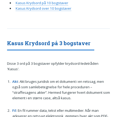
Kasus Krydsord på 10 bogstaver
Kasus Krydsord over 10 bogstaver
Kasus Krydsord på 3 bogstaver
Disse 3 ord på 3 bogstaver opfylder krydsord-ledetråden
'Kasus'.
Akt
: Akt bruges juridisk om et dokument i en retssag, men
også som samlebetegnelse for hele proceduren –
“straffesagens akter”. Hermed fungerer hvert dokument som
element i en større case, altså kasus.
Fil
: En fil rummer data, tekst eller multimedier. Når man
arkiverer en retssag elektronisk, gemmes hver akt som PDF-