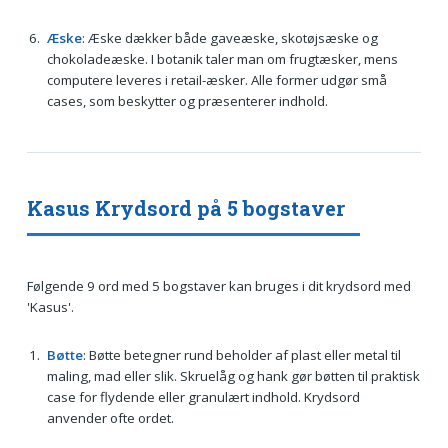
Æske
: Æske dækker både gaveæske, skotøjsæske og
chokoladeæske. I botanik taler man om frugtæsker, mens
computere leveres i retail-æsker. Alle former udgør små
cases, som beskytter og præsenterer indhold.
Kasus Krydsord på 5 bogstaver
Følgende 9 ord med 5 bogstaver kan bruges i dit krydsord med
'Kasus'.
Bøtte
: Bøtte betegner rund beholder af plast eller metal til
maling, mad eller slik. Skruelåg og hank gør bøtten til praktisk
case for flydende eller granulært indhold. Krydsord
anvender ofte ordet.