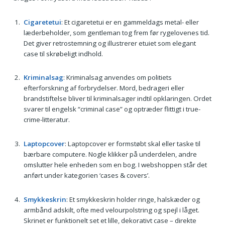
Cigaretetui
: Et cigaretetui er en gammeldags metal- eller
læderbeholder, som gentleman tog frem før rygelovenes tid.
Det giver retrostemning og illustrerer etuiet som elegant
case til skrøbeligt indhold.
Kriminalsag
: Kriminalsag anvendes om politiets
efterforskning af forbrydelser. Mord, bedrageri eller
brandstiftelse bliver til kriminalsager indtil opklaringen. Ordet
svarer til engelsk “criminal case” og optræder flittigt i true-
crime-litteratur.
Laptopcover
: Laptopcover er formstøbt skal eller taske til
bærbare computere. Nogle klikker på underdelen, andre
omslutter hele enheden som en bog. I webshoppen står det
anført under kategorien ‘cases & covers’.
Smykkeskrin
: Et smykkeskrin holder ringe, halskæder og
armbånd adskilt, ofte med velourpolstring og spejl i låget.
Skrinet er funktionelt set et lille, dekorativt case – direkte