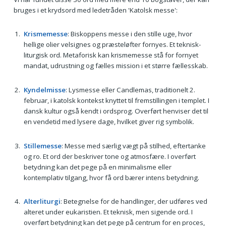
bruges i et krydsord med ledetråden 'Katolsk messe':
Krismemesse
: Biskoppens messe i den stille uge, hvor
hellige olier velsignes og præsteløfter fornyes. Et teknisk-
liturgisk ord. Metaforisk kan krismemesse stå for fornyet
mandat, udrustning og fælles mission i et større fællesskab.
Kyndelmisse
: Lysmesse eller Candlemas, traditionelt 2.
februar, i katolsk kontekst knyttet til fremstillingen i templet. I
dansk kultur også kendt i ordsprog. Overført henviser det til
en vendetid med lysere dage, hvilket giver rig symbolik.
Stillemesse
: Messe med særlig vægt på stilhed, eftertanke
og ro. Et ord der beskriver tone og atmosfære. I overført
betydning kan det pege på en minimalisme eller
kontemplativ tilgang, hvor få ord bærer intens betydning.
Alterliturgi
: Betegnelse for de handlinger, der udføres ved
alteret under eukaristien. Et teknisk, men sigende ord. I
overført betydning kan det pege på centrum for en proces,