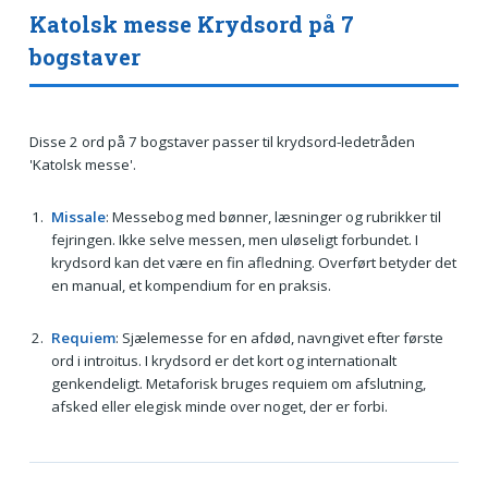
Katolsk messe Krydsord på 7
bogstaver
Disse 2 ord på 7 bogstaver passer til krydsord-ledetråden
'Katolsk messe'.
Missale
: Messebog med bønner, læsninger og rubrikker til
fejringen. Ikke selve messen, men uløseligt forbundet. I
krydsord kan det være en fin afledning. Overført betyder det
en manual, et kompendium for en praksis.
Requiem
: Sjælemesse for en afdød, navngivet efter første
ord i introitus. I krydsord er det kort og internationalt
genkendeligt. Metaforisk bruges requiem om afslutning,
afsked eller elegisk minde over noget, der er forbi.