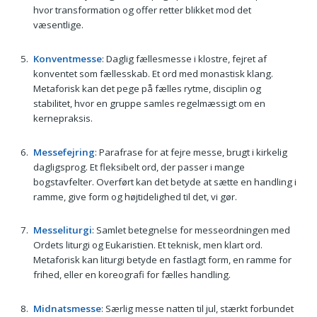
hvor transformation og offer retter blikket mod det
væsentlige.
Konventmesse
: Daglig fællesmesse i klostre, fejret af
konventet som fællesskab. Et ord med monastisk klang.
Metaforisk kan det pege på fælles rytme, disciplin og
stabilitet, hvor en gruppe samles regelmæssigt om en
kernepraksis.
Messefejring
: Parafrase for at fejre messe, brugt i kirkelig
dagligsprog. Et fleksibelt ord, der passer i mange
bogstavfelter. Overført kan det betyde at sætte en handling i
ramme, give form og højtidelighed til det, vi gør.
Messeliturgi
: Samlet betegnelse for messeordningen med
Ordets liturgi og Eukaristien. Et teknisk, men klart ord.
Metaforisk kan liturgi betyde en fastlagt form, en ramme for
frihed, eller en koreografi for fælles handling.
Midnatsmesse
: Særlig messe natten til jul, stærkt forbundet