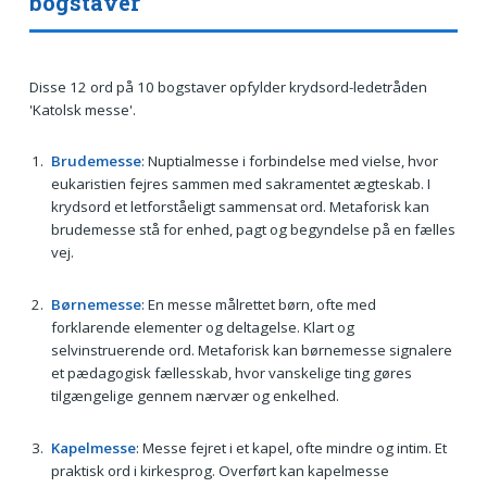
bogstaver
Disse 12 ord på 10 bogstaver opfylder krydsord-ledetråden
'Katolsk messe'.
Brudemesse
: Nuptialmesse i forbindelse med vielse, hvor
eukaristien fejres sammen med sakramentet ægteskab. I
krydsord et letforståeligt sammensat ord. Metaforisk kan
brudemesse stå for enhed, pagt og begyndelse på en fælles
vej.
Børnemesse
: En messe målrettet børn, ofte med
forklarende elementer og deltagelse. Klart og
selvinstruerende ord. Metaforisk kan børnemesse signalere
et pædagogisk fællesskab, hvor vanskelige ting gøres
tilgængelige gennem nærvær og enkelhed.
Kapelmesse
: Messe fejret i et kapel, ofte mindre og intim. Et
praktisk ord i kirkesprog. Overført kan kapelmesse