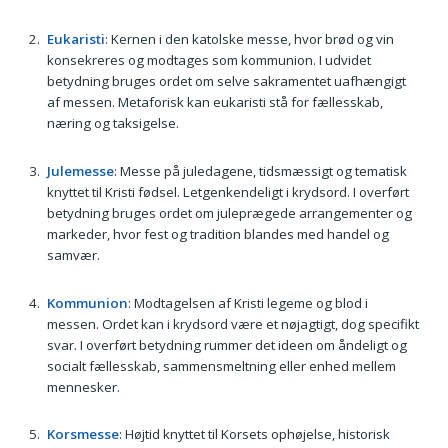
Eukaristi
: Kernen i den katolske messe, hvor brød og vin
konsekreres og modtages som kommunion. I udvidet
betydning bruges ordet om selve sakramentet uafhængigt
af messen. Metaforisk kan eukaristi stå for fællesskab,
næring og taksigelse.
Julemesse
: Messe på juledagene, tidsmæssigt og tematisk
knyttet til Kristi fødsel. Letgenkendeligt i krydsord. I overført
betydning bruges ordet om juleprægede arrangementer og
markeder, hvor fest og tradition blandes med handel og
samvær.
Kommunion
: Modtagelsen af Kristi legeme og blod i
messen. Ordet kan i krydsord være et nøjagtigt, dog specifikt
svar. I overført betydning rummer det ideen om åndeligt og
socialt fællesskab, sammensmeltning eller enhed mellem
mennesker.
Korsmesse
: Højtid knyttet til Korsets ophøjelse, historisk