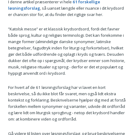
I denne artikel præsenterer vi hele
61 forskellige
løsningsforslag
, så uanset længde eller nuance i dit krydsord
er chancen stor for, at du finder det rigtige svar her.
”Katolsk messe” er et klassisk krydsordsord, fordi det favner
både sprog, kultur og religiøs terminologi. Det kan forekomme i
mange former (almindelige danske synonymer, latinske
betegnelser, fagudtryk inden for liturgi og forkortelser), hvilket
gør det både udfordrende og oplagt i kryds og tværs. Desuden
dukker det ofte op i spørgsmål, der krydser emner som historie,
musik, religiøse ritualer og sprog - derfor er det et populært og
hyppigt anvendt ord i krydsord.
For hvert af de 61 løsningsforslag har vi lavet en kort
beskrivelse, så du ikke blot får svaret, men også lidt ekstra
kontekst og forklaring. Beskrivelserne hjælper dig med at forstå
forskellen mellem synonymer og varianter, udvide dit ordforråd
og lære lidt om liturgisk sprogbrug - netop det krydsord handler
om: at kombinere viden og ordforråd.
Gå videre til listen over løsningsforslag, og brug beskrivelserne