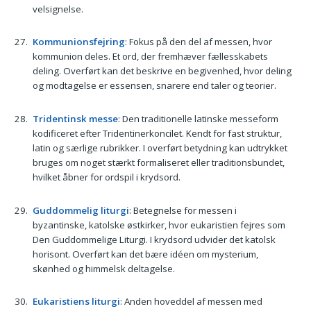
velsignelse.
Kommunionsfejring
: Fokus på den del af messen, hvor
kommunion deles. Et ord, der fremhæver fællesskabets
deling. Overført kan det beskrive en begivenhed, hvor deling
og modtagelse er essensen, snarere end taler og teorier.
Tridentinsk messe
: Den traditionelle latinske messeform
kodificeret efter Tridentinerkoncilet. Kendt for fast struktur,
latin og særlige rubrikker. I overført betydning kan udtrykket
bruges om noget stærkt formaliseret eller traditionsbundet,
hvilket åbner for ordspil i krydsord.
Guddommelig liturgi
: Betegnelse for messen i
byzantinske, katolske østkirker, hvor eukaristien fejres som
Den Guddommelige Liturgi. I krydsord udvider det katolsk
horisont. Overført kan det bære idéen om mysterium,
skønhed og himmelsk deltagelse.
Eukaristiens liturgi
: Anden hoveddel af messen med