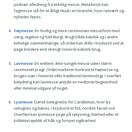
jordnær afledning fra kirkelig messe. Metaforisk kan
fagmesse stå for et årligt ritual i en branche, hvor netværk og
nyheder fejres.
Højmesse
: En festlig og mere ceremoniøs messeform med
sang, røgelse og fuld liturgi. Brugt både katolsk og i andre
kirkelige sammenhænge, så ordet kan drille i krydsord ved at
pege bredere end strengt romersk-katolsk brug.
Lavmesse
: En enklere, ikke-sunget messe uden større
ceremoniel pragt. Ordet markerer kontrast til højmesse og
bruges især i historisk eller traditionel terminologi. I overført
betydning kan lavmesse antyde en nedtonet begivenhed
eller minimal udgave af noget.
Lysmesse
: Dansk betegnelse for Candlemas, hvor lys
velsignes og bæres. I krydsord et fint, nordisk farvet ord.
Overført kan lysmesse pege på oplysning, klarhed eller et
kollektivt øjeblik af håb og fornyet sigtbarhed.