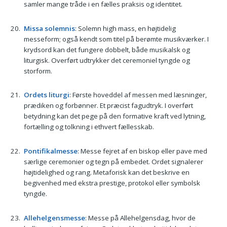
samler mange tråde i en fælles praksis og identitet.
Missa solemnis
: Solemn high mass, en højtidelig
messeform; også kendt som titel på berømte musikværker. I
krydsord kan det fungere dobbelt, både musikalsk og
liturgisk. Overført udtrykker det ceremoniel tyngde og
storform.
Ordets liturgi
: Første hoveddel af messen med læsninger,
prædiken og forbønner. Et præcist fagudtryk. I overført
betydning kan det pege på den formative kraft ved lytning,
fortælling og tolkning i ethvert fællesskab.
Pontifikalmesse
: Messe fejret af en biskop eller pave med
særlige ceremonier og tegn på embedet. Ordet signalerer
højtidelighed og rang. Metaforisk kan det beskrive en
begivenhed med ekstra prestige, protokol eller symbolsk
tyngde.
Allehelgensmesse
: Messe på Allehelgensdag, hvor de