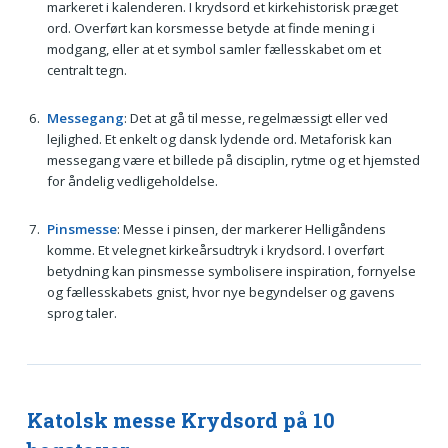
markeret i kalenderen. I krydsord et kirkehistorisk præget
ord. Overført kan korsmesse betyde at finde mening i
modgang, eller at et symbol samler fællesskabet om et
centralt tegn.
Messegang
: Det at gå til messe, regelmæssigt eller ved
lejlighed. Et enkelt og dansk lydende ord. Metaforisk kan
messegang være et billede på disciplin, rytme og et hjemsted
for åndelig vedligeholdelse.
Pinsmesse
: Messe i pinsen, der markerer Helligåndens
komme. Et velegnet kirkeårsudtryk i krydsord. I overført
betydning kan pinsmesse symbolisere inspiration, fornyelse
og fællesskabets gnist, hvor nye begyndelser og gavens
sprog taler.
Katolsk messe Krydsord på 10