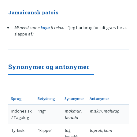
Jamaicansk patois
Mi need some
kaya
fi relax.
– ”Jeg har brug for lidt græs for at
slappe af.”
Synonymer og antonymer
Sprog
Betydning
Synonymer
Antonymer
Indonesisk
”rig”
makmur
,
miskin
,
mahirap
/ Tagalog
berada
Tyrkisk
”klippe”
taş
,
toprak
,
kum
kayalık