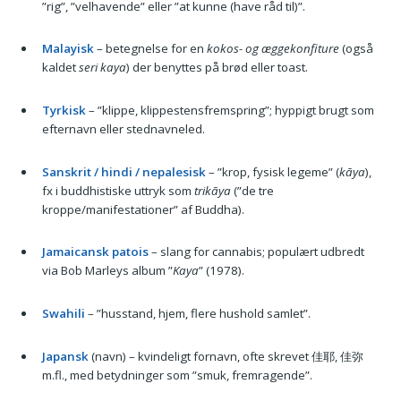
”rig”, ”velhavende” eller ”at kunne (have råd til)”.
Malayisk
– betegnelse for en
kokos- og ægge­konfiture
(også
kaldet
seri kaya
) der benyttes på brød eller toast.
Tyrkisk
– ”klippe, klippestens­fremspring”; hyppigt brugt som
efternavn eller stednavneled.
Sanskrit / hindi / nepalesisk
– ”krop, fysisk legeme” (
kāya
),
fx i buddhistiske uttryk som
trikāya
(”de tre
kroppe/manifestationer” af Buddha).
Jamaicansk patois
– slang for cannabis; populært udbredt
via Bob Marleys album ”
Kaya
” (1978).
Swahili
– ”husstand, hjem, flere hushold samlet”.
Japansk
(navn) – kvindeligt fornavn, ofte skrevet 佳耶, 佳弥
m.fl., med betydninger som ”smuk, fremragende”.