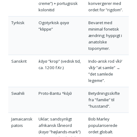
creme”) + portugisisk
konvergerer med
kolonitid
ordet for ”rigdom”.
Tyrkisk
Ogotyrkisk
qaya
Bevaret med
”klippe”
minimal fonetisk
ændring; hyppigt i
anatolske
toponymer.
Sanskrit
kāya
”krop” (vedisk tid,
Indo-arisk rod
√kī/
ca. 1200 f.Kr.)
√kīy
”at samle” →
”det samlede
legeme”.
Swahili
Proto-Bantu
*kàjà
Betydningsskifte
fra ”familie” til
”husstand”.
Jamaicansk
Uklar; sandsynligt
Bob Marley
patois
afrikansk låneord
populariserede
(
kaya
”højlands-mark”)
ordet globalt.