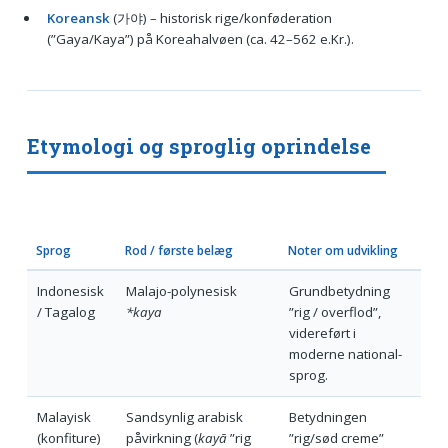
Koreansk
(가야) – historisk rige/konføderation
(”Gaya/Kaya”) på Koreahalvøen (ca. 42–562 e.Kr.).
Etymologi og sproglig oprindelse
Sprog
Rod / første belæg
Noter om udvikling
Indonesisk
Malajo-polynesisk
Grundbetydning
/ Tagalog
*kaya
”rig / overflod”,
videreført i
moderne national­-
sprog.
Malayisk
Sandsynlig arabisk
Betydningen
(konfiture)
påvirkning (
kayā
”rig
”rig/sød creme”