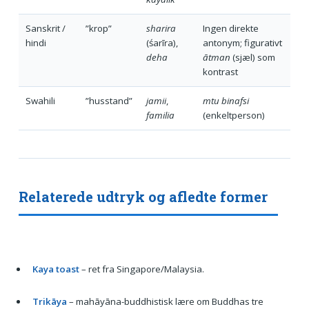
Sanskrit /
”krop”
sharira
Ingen direkte
hindi
(śarīra),
antonym; figurativt
deha
ātman
(sjæl) som
kontrast
Swahili
”husstand”
jamii
,
mtu binafsi
familia
(enkeltperson)
Relaterede udtryk og afledte former
Kaya toast
– ret fra Singapore/Malaysia.
Trikāya
– mahāyāna-buddhistisk lære om Buddhas tre