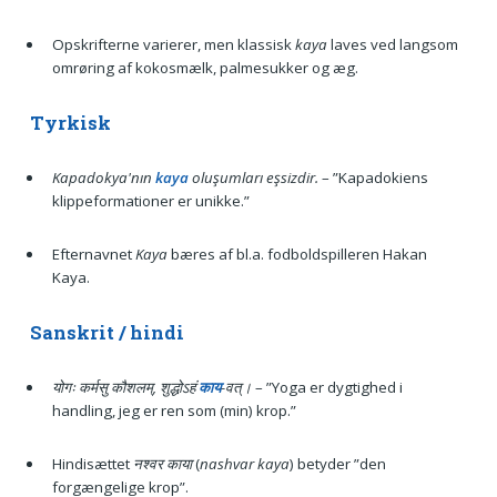
Opskrifterne varierer, men klassisk
kaya
laves ved langsom
omrøring af kokosmælk, palmesukker og æg.
Tyrkisk
Kapadokya'nın
kaya
oluşumları eşsizdir.
– ”Kapadokiens
klippeformationer er unikke.”
Efternavnet
Kaya
bæres af bl.a. fodboldspilleren Hakan
Kaya.
Sanskrit / hindi
योगः कर्मसु कौशलम्, शुद्धोऽहं
काय
-वत्।
– ”Yoga er dygtighed i
handling, jeg er ren som (min) krop.”
Hindisættet
नश्वर काया
(
nashvar kaya
) betyder ”den
forgængelige krop”.