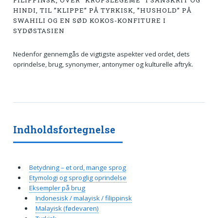
FILIPPINSK, OVER ”KROPSLEGEME” I SANSKRIT OG
HINDI, TIL ”KLIPPE” PÅ TYRKISK, ”HUSHOLD” PÅ
SWAHILI OG EN SØD KOKOS-KONFITURE I
SYDØSTASIEN
Nedenfor gennemgås de vigtigste aspekter ved ordet, dets
oprindelse, brug, synonymer, antonymer og kulturelle aftryk.
Indholdsfortegnelse
Betydning – et ord, mange sprog
Etymologi og sproglig oprindelse
Eksempler på brug
Indonesisk / malayisk / filippinsk
Malayisk (føde­varen)