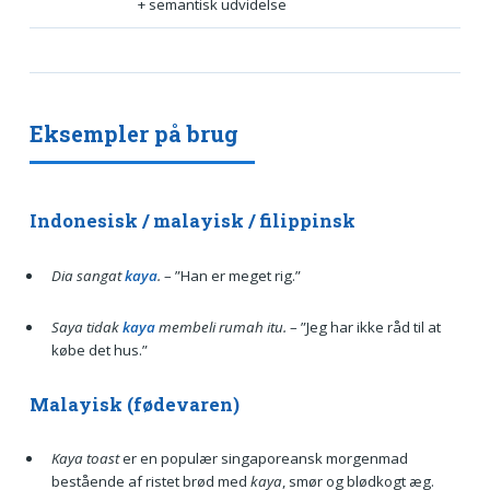
+ semantisk udvidelse
Eksempler på brug
Indonesisk / malayisk / filippinsk
Dia sangat
kaya
.
– ”Han er meget rig.”
Saya tidak
kaya
membeli rumah itu.
– ”Jeg har ikke råd til at
købe det hus.”
Malayisk (føde­varen)
Kaya toast
er en populær singaporeansk morgenmad
bestående af ristet brød med
kaya
, smør og blødkogt æg.