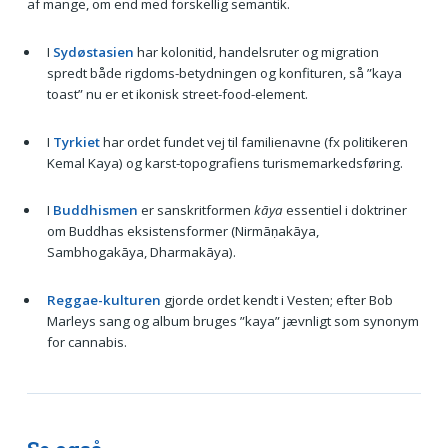
af mange, om end med forskellig semantik.
I
Sydøstasien
har kolonitid, handelsruter og migration
spredt både rigdoms-betydningen og konfituren, så ”kaya
toast” nu er et ikonisk street-food-element.
I
Tyrkiet
har ordet fundet vej til familienavne (fx politikeren
Kemal Kaya) og karst-topografiens turisme­markedsføring.
I
Buddhismen
er sanskrit­formen
kāya
essentiel i doktriner
om Buddhas eksistensformer (Nirmāṇakāya,
Sambhogakāya, Dharmakāya).
Reggae-kulturen
gjorde ordet kendt i Vesten; efter Bob
Marleys sang og album bruges ”kaya” jævnligt som synonym
for cannabis.