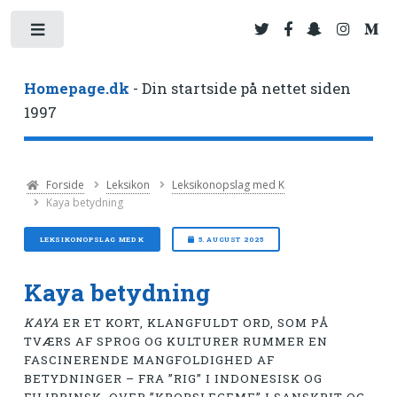
Toggle
Homepage.dk
- Din startside på nettet siden
1997
Forside
Leksikon
Leksikonopslag med K
Kaya betydning
LEKSIKONOPSLAG MED K
5. AUGUST 2025
Kaya betydning
KAYA
ER ET KORT, KLANGFULDT ORD, SOM PÅ
TVÆRS AF SPROG OG KULTURER RUMMER EN
FASCINERENDE MANGFOLDIGHED AF
BETYDNINGER – FRA ”RIG” I INDONESISK OG