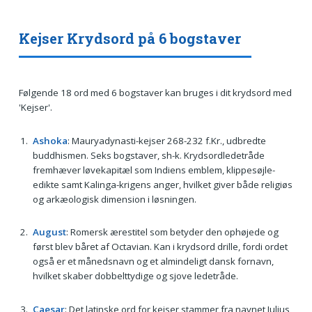
Kejser Krydsord på 6 bogstaver
Følgende 18 ord med 6 bogstaver kan bruges i dit krydsord med
'Kejser'.
Ashoka
: Mauryadynasti-kejser 268-232 f.Kr., udbredte
buddhismen. Seks bogstaver, sh-k. Krydsordledetråde
fremhæver løvekapitæl som Indiens emblem, klippesøjle-
edikte samt Kalinga-krigens anger, hvilket giver både religiøs
og arkæologisk dimension i løsningen.
August
: Romersk ærestitel som betyder den ophøjede og
først blev båret af Octavian. Kan i krydsord drille, fordi ordet
også er et månedsnavn og et almindeligt dansk fornavn,
hvilket skaber dobbelttydige og sjove ledetråde.
Caesar
: Det latinske ord for kejser stammer fra navnet Julius