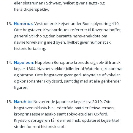
eller slotsruinen i Schweiz, hvilket giver slægts- og
heraldikperspektiv.
Honorius
: Vestromersk kejser under Roms plyndring 410.
Otte bogstaver. Krydsordclues refererer til Ravenna-hoffet,
general Stilicho og den berømte høns-anekdote om
navneforveksling med byen, hvilket giver humoristisk
historiefortælling.
Napoleon
: Napoleon Bonaparte kronede sig selv til fransk
kejser 1804. Navnet vækker billeder af Waterloo, trekanthat
og bicorne. Otte bogstaver giver god udnyttelse af vokaler
og konsonanter i krydsord, samtidig med at alle genkender
figuren.
Naruhito
: Nuværende japanske kejser fra 2019. Otte
bogstaver inklusiv h-t. Ledetråde omtaler Reiwa-æraen,
kronprinsesse Masako samt Tokyo-studier i Oxford.
Krydsordsbrugeren får dermed frisk, opdateret kejsertitel i
stedet for rent historisk stof.