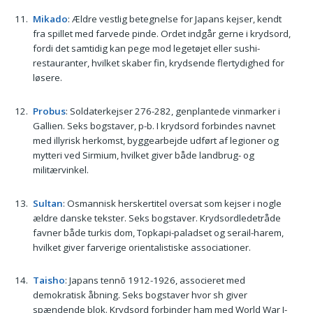
Mikado
: Ældre vestlig betegnelse for Japans kejser, kendt
fra spillet med farvede pinde. Ordet indgår gerne i krydsord,
fordi det samtidig kan pege mod legetøjet eller sushi-
restauranter, hvilket skaber fin, krydsende flertydighed for
løsere.
Probus
: Soldaterkejser 276-282, genplantede vinmarker i
Gallien. Seks bogstaver, p-b. I krydsord forbindes navnet
med illyrisk herkomst, byggearbejde udført af legioner og
mytteri ved Sirmium, hvilket giver både landbrug- og
militærvinkel.
Sultan
: Osmannisk herskertitel oversat som kejser i nogle
ældre danske tekster. Seks bogstaver. Krydsordledetråde
favner både turkis dom, Topkapi-paladset og serail-harem,
hvilket giver farverige orientalistiske associationer.
Taisho
: Japans tennō 1912-1926, associeret med
demokratisk åbning. Seks bogstaver hvor sh giver
spændende blok. Krydsord forbinder ham med World War I-