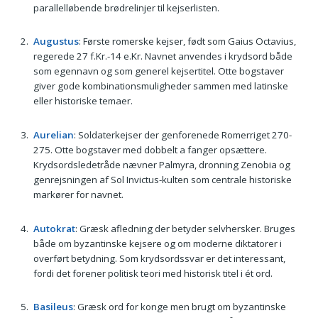
parallelløbende brødrelinjer til kejserlisten.
Augustus
: Første romerske kejser, født som Gaius Octavius,
regerede 27 f.Kr.-14 e.Kr. Navnet anvendes i krydsord både
som egennavn og som generel kejsertitel. Otte bogstaver
giver gode kombinationsmuligheder sammen med latinske
eller historiske temaer.
Aurelian
: Soldaterkejser der genforenede Romerriget 270-
275. Otte bogstaver med dobbelt a fanger opsættere.
Krydsordsledetråde nævner Palmyra, dronning Zenobia og
genrejsningen af Sol Invictus-kulten som centrale historiske
markører for navnet.
Autokrat
: Græsk afledning der betyder selvhersker. Bruges
både om byzantinske kejsere og om moderne diktatorer i
overført betydning. Som krydsordssvar er det interessant,
fordi det forener politisk teori med historisk titel i ét ord.
Basileus
: Græsk ord for konge men brugt om byzantinske