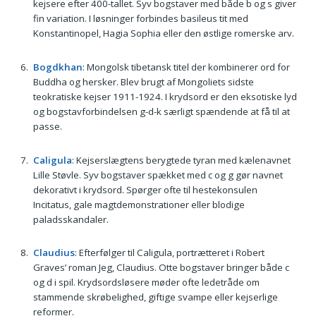
kejsere efter 400-tallet. Syv bogstaver med både b og s giver
fin variation. I løsninger forbindes basileus tit med
Konstantinopel, Hagia Sophia eller den østlige romerske arv.
Bogdkhan
: Mongolsk tibetansk titel der kombinerer ord for
Buddha og hersker. Blev brugt af Mongoliets sidste
teokratiske kejser 1911-1924. I krydsord er den eksotiske lyd
og bogstavforbindelsen g-d-k særligt spændende at få til at
passe.
Caligula
: Kejserslægtens berygtede tyran med kælenavnet
Lille Støvle. Syv bogstaver spækket med c og g gør navnet
dekorativt i krydsord. Spørger ofte til hestekonsulen
Incitatus, gale magtdemonstrationer eller blodige
paladsskandaler.
Claudius
: Efterfølger til Caligula, portrætteret i Robert
Graves’ roman Jeg, Claudius. Otte bogstaver bringer både c
og d i spil. Krydsordsløsere møder ofte ledetråde om
stammende skrøbelighed, giftige svampe eller kejserlige
reformer.