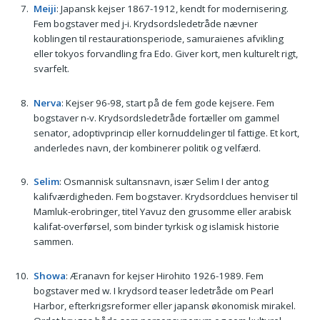
Meiji
: Japansk kejser 1867-1912, kendt for modernisering.
Fem bogstaver med j-i. Krydsordsledetråde nævner
koblingen til restaurationsperiode, samuraienes afvikling
eller tokyos forvandling fra Edo. Giver kort, men kulturelt rigt,
svarfelt.
Nerva
: Kejser 96-98, start på de fem gode kejsere. Fem
bogstaver n-v. Krydsordsledetråde fortæller om gammel
senator, adoptivprincip eller kornuddelinger til fattige. Et kort,
anderledes navn, der kombinerer politik og velfærd.
Selim
: Osmannisk sultansnavn, især Selim I der antog
kalifværdigheden. Fem bogstaver. Krydsordclues henviser til
Mamluk-erobringer, titel Yavuz den grusomme eller arabisk
kalifat-overførsel, som binder tyrkisk og islamisk historie
sammen.
Showa
: Æranavn for kejser Hirohito 1926-1989. Fem
bogstaver med w. I krydsord teaser ledetråde om Pearl
Harbor, efterkrigsreformer eller japansk økonomisk mirakel.