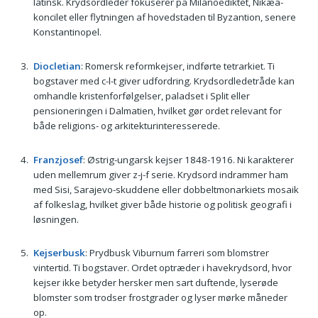
latinsk. Krydsordleder fokuserer på Milanoediktet, Nikæa-
koncilet eller flytningen af hovedstaden til Byzantion, senere
Konstantinopel.
Diocletian
: Romersk reformkejser, indførte tetrarkiet. Ti
bogstaver med c-l-t giver udfordring. Krydsordledetråde kan
omhandle kristenforfølgelser, paladset i Split eller
pensioneringen i Dalmatien, hvilket gør ordet relevant for
både religions- og arkitekturinteresserede.
Franzjosef
: Østrig-ungarsk kejser 1848-1916. Ni karakterer
uden mellemrum giver z-j-f serie. Krydsord indrammer ham
med Sisi, Sarajevo-skuddene eller dobbeltmonarkiets mosaik
af folkeslag, hvilket giver både historie og politisk geografi i
løsningen.
Kejserbusk
: Prydbusk Viburnum farreri som blomstrer
vintertid. Ti bogstaver. Ordet optræder i havekrydsord, hvor
kejser ikke betyder hersker men sart duftende, lyserøde
blomster som trodser frostgrader og lyser mørke måneder
op.