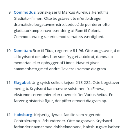
Commodus
: Sønskejser til Marcus Aurelius, kendt fra
Gladiator-filmen. Otte bogstaver, to m’er, bidrager
dramatiske bogstavmønstre. Ledetråde pointerer ofte
gladiatorkampe, navneændring af Rom til Colonia
Commodiana og raseriet mod senatets værdighed.
Domitian
: Bror til Titus, regerede 81-96. Otte bogstaver, d-m-
t. I krydsord omtales han som frygtet autokrat, damnatio
memoriae eller opbygger af Limes. Navnet giver
sammenhæng med andre Flaviere i samme diagram.
Elagabal
: Ung syrisk solkult-kejser 218-222. Otte bogstaver
med g-b. Krydsord kan nævne solstenen fra Emesa,
ekstreme ceremonier eller navneskiftet Varius Avitus. En
farverig historisk figur, der pifter ethvert diagram op.
Habsburg
: Kejserlig dynastifamilie som regerede
Centraleuropa i århundreder. Otte bogstaver. Krydsord
forbinder navnet med dobbeltmonarki, habsburgske kæber