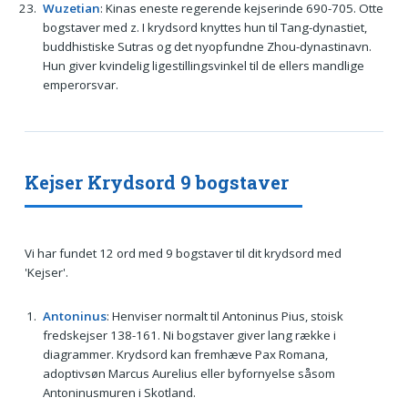
Wuzetian
: Kinas eneste regerende kejserinde 690-705. Otte
bogstaver med z. I krydsord knyttes hun til Tang-dynastiet,
buddhistiske Sutras og det nyopfundne Zhou-dynastinavn.
Hun giver kvindelig ligestillingsvinkel til de ellers mandlige
emperorsvar.
Kejser Krydsord 9 bogstaver
Vi har fundet 12 ord med 9 bogstaver til dit krydsord med
'Kejser'.
Antoninus
: Henviser normalt til Antoninus Pius, stoisk
fredskejser 138-161. Ni bogstaver giver lang række i
diagrammer. Krydsord kan fremhæve Pax Romana,
adoptivsøn Marcus Aurelius eller byfornyelse såsom
Antoninusmuren i Skotland.