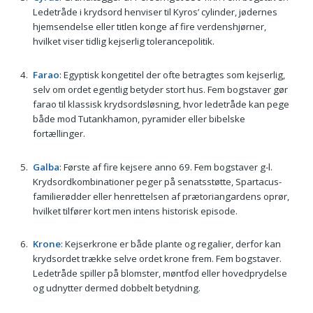
Ledetråde i krydsord henviser til Kyros’ cylinder, jødernes
hjemsendelse eller titlen konge af fire verdenshjørner,
hvilket viser tidlig kejserlig tolerancepolitik.
Farao
: Egyptisk kongetitel der ofte betragtes som kejserlig,
selv om ordet egentlig betyder stort hus. Fem bogstaver gør
farao til klassisk krydsordsløsning, hvor ledetråde kan pege
både mod Tutankhamon, pyramider eller bibelske
fortællinger.
Galba
: Første af fire kejsere anno 69. Fem bogstaver g-l.
Krydsordkombinationer peger på senatsstøtte, Spartacus-
familierødder eller henrettelsen af prætoriangardens oprør,
hvilket tilfører kort men intens historisk episode.
Krone
: Kejserkrone er både plante og regalier, derfor kan
krydsordet trække selve ordet krone frem. Fem bogstaver.
Ledetråde spiller på blomster, møntfod eller hovedprydelse
og udnytter dermed dobbelt betydning.