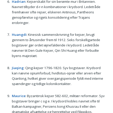
Hadrian
: Kejserskabt for sin berømte mur i Britannien.
Navnet tilbyder d-r-n kombinationer i krydsord. Ledetråde
fremhæver ofte rejser, elskeren Antinous, Pantheons
genopførelse og rigets konsolidering efter Trajans
erobringer.
Huangdi
: Kinesisk sammenskrivning for kejser, brugt
gennem to årtusinder frem til 1912. Seks forskelligartede
bogstaver gør ordet iøjnefaldende i krydsord. Ledetråde
nævner tit Den Gule Kejser, Qin Shi Huang eller forbudte
byens majestæt.
Jiaqing
: Qing-kejser 1796-1820. Syv bogstaver. Krydsord
kan nævne opiumforbud, hvidlotus-oprør eller arven efter
Qianlong, hvilket giver overgangsperiode fyldt med interne
spændinger og tidlige kolonikontakter.
Maurice
: Byzantinsk kejser 582-602, militær reformator. Syv
bogstaver bringer c og e. I krydsord kobles navnet ofte til
Balkan-kampagner, Persiens kong Khusrau II eller den
dramatiske afsættelse og henrettelse ved Filippikos.