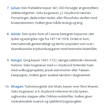
Julian
: Den frafaldne kejser 361-363 forsøgte at genindføre
oldtidsreligioner. Seks bogstaver, j-l. I krydsord nævnes
Persertoget, dødsorden Hodie, eller filosofiske skrifter mod
kristendommen, hvilket giver både teologi og krig.
Kaiser
: Den tyske form af Caesar betegner kejserne i det
tyske og østrigske rige fra 1871 til 1918. Ordet er kort,
internationalt genkendeligt og derfor populært som svar i
skandinaviske krydsordsopgaver med historiske ledetråde.
Kangxi
: Qing-kejser 1661-1722, længst siddende i kinesisk
historie. Seks bogstaver med x-i. Krydsord forbinder ham
med ordbogsprojektet, Jesuit-astronomer eller Taiwan-
kampagner, hvilket giver asiatisk lærdom i diagrammet.
Khagan
: Turkomongolsk stor-khan, kejser over flere khaner.
Seks bogstaver, k-h. Krydsord refererer til Gök-tyrker,
uighuriske stepper eller Orkhon-indskrifter, hvilket giver
centralasiatisk nuance og sjældent bogstavgitter.