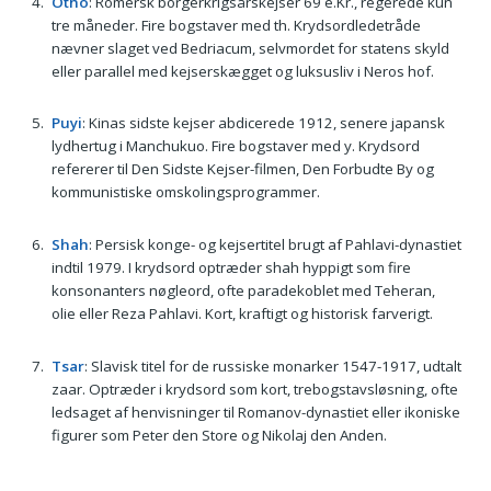
Otho
: Romersk borgerkrigsårskejser 69 e.Kr., regerede kun
tre måneder. Fire bogstaver med th. Krydsordledetråde
nævner slaget ved Bedriacum, selvmordet for statens skyld
eller parallel med kejserskægget og luksusliv i Neros hof.
Puyi
: Kinas sidste kejser abdicerede 1912, senere japansk
lydhertug i Manchukuo. Fire bogstaver med y. Krydsord
refererer til Den Sidste Kejser-filmen, Den Forbudte By og
kommunistiske omskolingsprogrammer.
Shah
: Persisk konge- og kejsertitel brugt af Pahlavi-dynastiet
indtil 1979. I krydsord optræder shah hyppigt som fire
konsonanters nøgleord, ofte paradekoblet med Teheran,
olie eller Reza Pahlavi. Kort, kraftigt og historisk farverigt.
Tsar
: Slavisk titel for de russiske monarker 1547-1917, udtalt
zaar. Optræder i krydsord som kort, trebogstavsløsning, ofte
ledsaget af henvisninger til Romanov-dynastiet eller ikoniske
figurer som Peter den Store og Nikolaj den Anden.