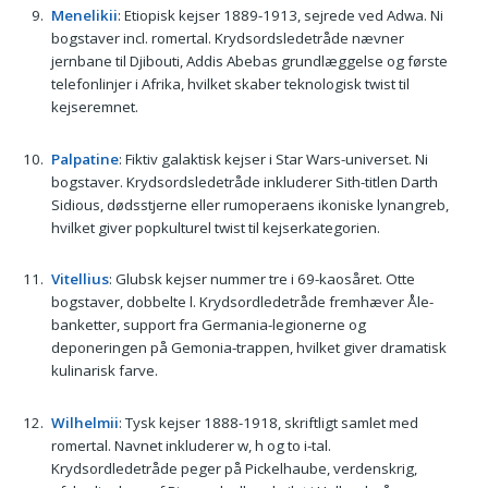
Menelikii
: Etiopisk kejser 1889-1913, sejrede ved Adwa. Ni
bogstaver incl. romertal. Krydsordsledetråde nævner
jernbane til Djibouti, Addis Abebas grundlæggelse og første
telefonlinjer i Afrika, hvilket skaber teknologisk twist til
kejseremnet.
Palpatine
: Fiktiv galaktisk kejser i Star Wars-universet. Ni
bogstaver. Krydsordsledetråde inkluderer Sith-titlen Darth
Sidious, dødsstjerne eller rumoperaens ikoniske lynangreb,
hvilket giver popkulturel twist til kejserkategorien.
Vitellius
: Glubsk kejser nummer tre i 69-kaosåret. Otte
bogstaver, dobbelte l. Krydsordledetråde fremhæver Åle-
banketter, support fra Germania-legionerne og
deponeringen på Gemonia-trappen, hvilket giver dramatisk
kulinarisk farve.
Wilhelmii
: Tysk kejser 1888-1918, skriftligt samlet med
romertal. Navnet inkluderer w, h og to i-tal.
Krydsordledetråde peger på Pickelhaube, verdenskrig,