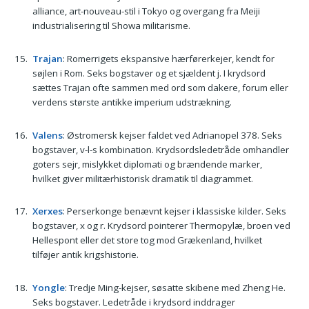
alliance, art-nouveau-stil i Tokyo og overgang fra Meiji
industrialisering til Showa militarisme.
Trajan
: Romerrigets ekspansive hærførerkejer, kendt for
søjlen i Rom. Seks bogstaver og et sjældent j. I krydsord
sættes Trajan ofte sammen med ord som dakere, forum eller
verdens største antikke imperium udstrækning.
Valens
: Østromersk kejser faldet ved Adrianopel 378. Seks
bogstaver, v-l-s kombination. Krydsordsledetråde omhandler
goters sejr, mislykket diplomati og brændende marker,
hvilket giver militærhistorisk dramatik til diagrammet.
Xerxes
: Perserkonge benævnt kejser i klassiske kilder. Seks
bogstaver, x og r. Krydsord pointerer Thermopylæ, broen ved
Hellespont eller det store tog mod Grækenland, hvilket
tilføjer antik krigshistorie.
Yongle
: Tredje Ming-kejser, søsatte skibene med Zheng He.
Seks bogstaver. Ledetråde i krydsord inddrager