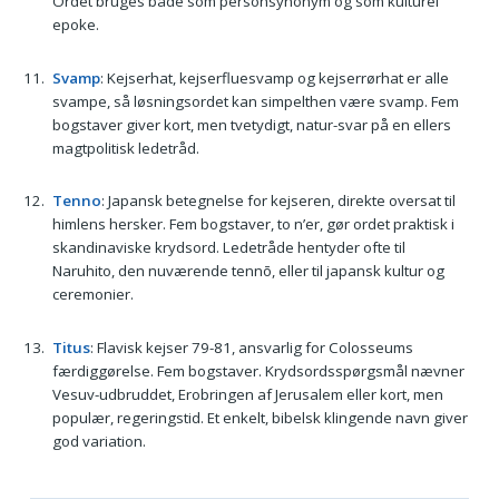
Ordet bruges både som personsynonym og som kulturel
epoke.
Svamp
: Kejserhat, kejserfluesvamp og kejserrørhat er alle
svampe, så løsningsordet kan simpelthen være svamp. Fem
bogstaver giver kort, men tvetydigt, natur-svar på en ellers
magtpolitisk ledetråd.
Tenno
: Japansk betegnelse for kejseren, direkte oversat til
himlens hersker. Fem bogstaver, to n’er, gør ordet praktisk i
skandinaviske krydsord. Ledetråde hentyder ofte til
Naruhito, den nuværende tennō, eller til japansk kultur og
ceremonier.
Titus
: Flavisk kejser 79-81, ansvarlig for Colosseums
færdiggørelse. Fem bogstaver. Krydsordsspørgsmål nævner
Vesuv-udbruddet, Erobringen af Jerusalem eller kort, men
populær, regeringstid. Et enkelt, bibelsk klingende navn giver
god variation.