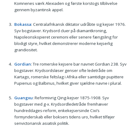
Komnenes værk Alexiaden og første korstogs tilblivelse
gennem byzantinsk appel.
Bokassa
: Centralafrikansk diktator udråbte sig kejser 1976.
Syv bogstaver. Krydsord cluer på diamantkroning,
Napoleonskopieret ceremoni eller senere fængsling for
blodigt styre, hvilket demonstrerer moderne kejserlig
grandiositet.
Gordian
: Tre romerske kejsere bar navnet Gordian 238. Syv
bogstaver. Krydsordsløser genser ofte ledetråde om
Kartago, romerske feltslag i Afrika eller samtidige pupittere
Pupienus og Balbinus, hvilket giver sjældne navne i plural.
Guangxu
: Reformivrig Qing-kejser 1875-1908. Syv
bogstaver med g-x. Krydsordledetråde fremhæver
hundreddages-reform, enkekejsersinde Cixi’s
formynderskab eller boksers tidens uro, hvilket tilføjer
senvictoriansk asiatisk politik.