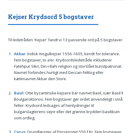
Kejser Krydsord 5 bogstaver
Til ledetråden 'Kejser' fandt vi 13 passende ord på 5 bogstaver.
Akbar
: Indisk mogulkejser 1556-1605, kendt for tolerance.
Fem bogstaver, to a’er. Krydsordsledetråde inkluderer
Fatehpur Sikri, Din-i-Ilahi religion og storslået kunstpatronat.
Navnet forbindes hurtigt med Deccan-felttog eller
kælenavnet Akbar den Store.
Basil
: Otte byzantinske kejsere bar navnet Basil, især Basil II
Boulgaroktonos. Fem bogstaver gør ordet anvendeligt i små
felter. Krydsord ledsages af hentydninger til
bulgarslagterens sejre eller det grønne krydderi basilikum
som ordleg.
Cyrus
: Grundlægger af Perserriget 550 f.Kr. Fem bogstaver.