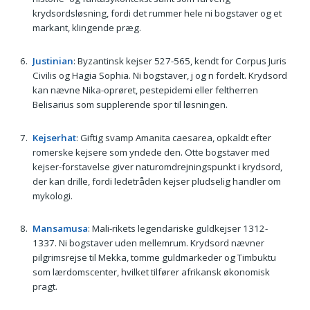
krydsordsløsning, fordi det rummer hele ni bogstaver og et
markant, klingende præg.
Justinian
: Byzantinsk kejser 527-565, kendt for Corpus Juris
Civilis og Hagia Sophia. Ni bogstaver, j og n fordelt. Krydsord
kan nævne Nika-oprøret, pestepidemi eller feltherren
Belisarius som supplerende spor til løsningen.
Kejserhat
: Giftig svamp Amanita caesarea, opkaldt efter
romerske kejsere som yndede den. Otte bogstaver med
kejser-forstavelse giver naturomdrejningspunkt i krydsord,
der kan drille, fordi ledetråden kejser pludselig handler om
mykologi.
Mansamusa
: Mali-rikets legendariske guldkejser 1312-
1337. Ni bogstaver uden mellemrum. Krydsord nævner
pilgrimsrejse til Mekka, tomme guldmarkeder og Timbuktu
som lærdomscenter, hvilket tilfører afrikansk økonomisk
pragt.