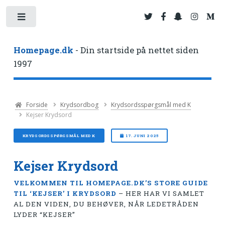
Toggle
Homepage.dk
- Din startside på nettet siden
1997
Forside
Krydsordbog
Krydsordsspørgsmål med K
Kejser Krydsord
KRYDSORDSSPØRGSMÅL MED K
17. JUNI 2025
Kejser Krydsord
VELKOMMEN TIL HOMEPAGE.DK’S STORE GUIDE
TIL ‘KEJSER’ I KRYDSORD
– HER HAR VI SAMLET
AL DEN VIDEN, DU BEHØVER, NÅR LEDETRÅDEN
LYDER “KEJSER”