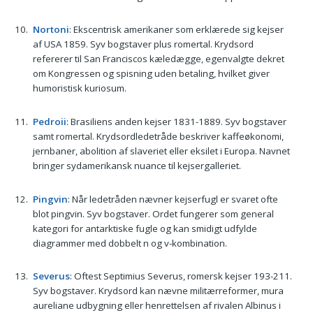
Nortoni
: Ekscentrisk amerikaner som erklærede sig kejser
af USA 1859. Syv bogstaver plus romertal. Krydsord
refererer til San Franciscos kæledægge, egenvalgte dekret
om Kongressen og spisning uden betaling, hvilket giver
humoristisk kuriosum.
Pedroii
: Brasiliens anden kejser 1831-1889. Syv bogstaver
samt romertal. Krydsordledetråde beskriver kaffeøkonomi,
jernbaner, abolition af slaveriet eller eksilet i Europa. Navnet
bringer sydamerikansk nuance til kejsergalleriet.
Pingvin
: Når ledetråden nævner kejserfugl er svaret ofte
blot pingvin. Syv bogstaver. Ordet fungerer som general
kategori for antarktiske fugle og kan smidigt udfylde
diagrammer med dobbelt n og v-kombination.
Severus
: Oftest Septimius Severus, romersk kejser 193-211.
Syv bogstaver. Krydsord kan nævne militærreformer, mura
aureliane udbygning eller henrettelsen af rivalen Albinus i