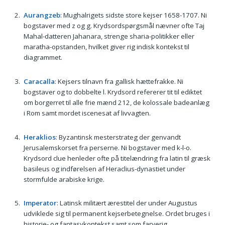
Aurangzeb
: Mughalrigets sidste store kejser 1658-1707. Ni
bogstaver med z og g. Krydsordspørgsmål nævner ofte Taj
Mahal-datteren Jahanara, strenge sharia-politikker eller
maratha-opstanden, hvilket giver rig indisk kontekst til
diagrammet.
Caracalla
: Kejsers tilnavn fra gallisk hættefrakke. Ni
bogstaver og to dobbelte l. Krydsord refererer tit til ediktet
om borgerret til alle frie mænd 212, de kolossale badeanlæg
i Rom samt mordet iscenesat af livvagten.
Heraklios
: Byzantinsk mesterstrateg der genvandt
Jerusalemskorset fra perserne. Ni bogstaver med k-l-o.
Krydsord clue henleder ofte på titelændring fra latin til græsk
basileus og indførelsen af Heraclius-dynastiet under
stormfulde arabiske krige.
Imperator
: Latinsk militært ærestitel der under Augustus
udviklede sig til permanent kejserbetegnelse. Ordet bruges i
historie- og fantasykontekst samt som farverig