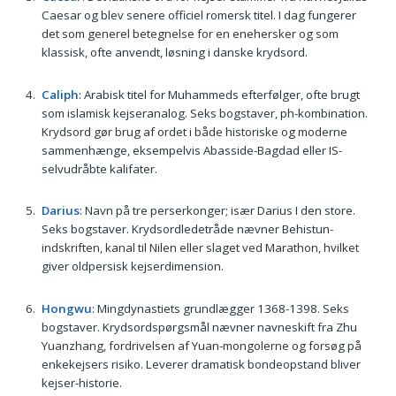
Caesar og blev senere officiel romersk titel. I dag fungerer
det som generel betegnelse for en enehersker og som
klassisk, ofte anvendt, løsning i danske krydsord.
Caliph
: Arabisk titel for Muhammeds efterfølger, ofte brugt
som islamisk kejseranalog. Seks bogstaver, ph-kombination.
Krydsord gør brug af ordet i både historiske og moderne
sammenhænge, eksempelvis Abasside-Bagdad eller IS-
selvudråbte kalifater.
Darius
: Navn på tre perserkonger; især Darius I den store.
Seks bogstaver. Krydsordledetråde nævner Behistun-
indskriften, kanal til Nilen eller slaget ved Marathon, hvilket
giver oldpersisk kejserdimension.
Hongwu
: Mingdynastiets grundlægger 1368-1398. Seks
bogstaver. Krydsordspørgsmål nævner navneskift fra Zhu
Yuanzhang, fordrivelsen af Yuan-mongolerne og forsøg på
enkekejsers risiko. Leverer dramatisk bondeopstand bliver
kejser-historie.