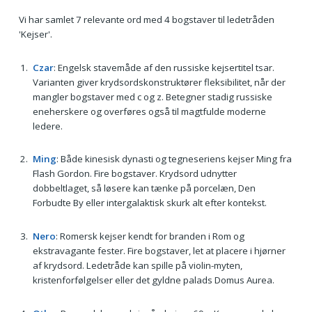
Vi har samlet 7 relevante ord med 4 bogstaver til ledetråden
'Kejser'.
Czar
: Engelsk stavemåde af den russiske kejsertitel tsar.
Varianten giver krydsordskonstruktører fleksibilitet, når der
mangler bogstaver med c og z. Betegner stadig russiske
eneherskere og overføres også til magtfulde moderne
ledere.
Ming
: Både kinesisk dynasti og tegneseriens kejser Ming fra
Flash Gordon. Fire bogstaver. Krydsord udnytter
dobbeltlaget, så løsere kan tænke på porcelæn, Den
Forbudte By eller intergalaktisk skurk alt efter kontekst.
Nero
: Romersk kejser kendt for branden i Rom og
ekstravagante fester. Fire bogstaver, let at placere i hjørner
af krydsord. Ledetråde kan spille på violin-myten,
kristenforfølgelser eller det gyldne palads Domus Aurea.