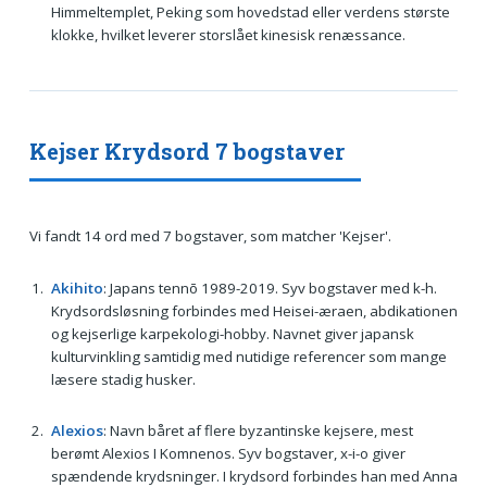
Himmeltemplet, Peking som hovedstad eller verdens største
klokke, hvilket leverer storslået kinesisk renæssance.
Kejser Krydsord 7 bogstaver
Vi fandt 14 ord med 7 bogstaver, som matcher 'Kejser'.
Akihito
: Japans tennō 1989-2019. Syv bogstaver med k-h.
Krydsordsløsning forbindes med Heisei-æraen, abdikationen
og kejserlige karpekologi-hobby. Navnet giver japansk
kulturvinkling samtidig med nutidige referencer som mange
læsere stadig husker.
Alexios
: Navn båret af flere byzantinske kejsere, mest
berømt Alexios I Komnenos. Syv bogstaver, x-i-o giver
spændende krydsninger. I krydsord forbindes han med Anna