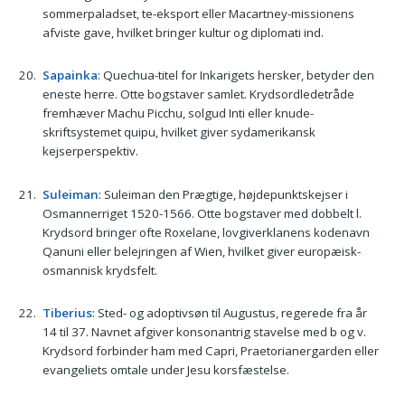
sommerpaladset, te-eksport eller Macartney-missionens
afviste gave, hvilket bringer kultur og diplomati ind.
Sapainka
: Quechua-titel for Inkarigets hersker, betyder den
eneste herre. Otte bogstaver samlet. Krydsordledetråde
fremhæver Machu Picchu, solgud Inti eller knude-
skriftsystemet quipu, hvilket giver sydamerikansk
kejserperspektiv.
Suleiman
: Suleiman den Prægtige, højdepunktskejser i
Osmannerriget 1520-1566. Otte bogstaver med dobbelt l.
Krydsord bringer ofte Roxelane, lovgiverklanens kodenavn
Qanuni eller belejringen af Wien, hvilket giver europæisk-
osmannisk krydsfelt.
Tiberius
: Sted- og adoptivsøn til Augustus, regerede fra år
14 til 37. Navnet afgiver konsonantrig stavelse med b og v.
Krydsord forbinder ham med Capri, Praetorianergarden eller
evangeliets omtale under Jesu korsfæstelse.