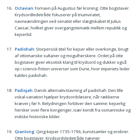
Octavian
: Fornavn på Augustus før kroning. Otte bogstaver.
Krydsordledetråde fokuserer på triumviratet,
navneændringen ved senatet eller slægtskabet til Julius
Caesar, hvilket giver overgangstematik mellem republik og
kejsertid.
Padishah
: Storpersisk titel for kejser eller overkonge, brugt
af ottomanske sultaner og mogulherskere. Ordet på otte
bogstaver giver eksotisk klang til krydsord og dukker også
op i science-fiction universer som Dune, hvor imperiets leder
kaldes padishah.
Padisjah
: Dansk alternativstavning af padishah. Den lille
vokal-variation hjælper krydsordsløsere, når rækkerne
kræver j før h. Betydningen forbliver den samme: kejserlig
hersker over flere kongeriger, især kendt fra osmanniske og
indiske historiske kilder.
Qianlong
: Qing-kejser 1735-1796, kunstsamler og erobrer.
Otte bogstaver. Krydsordsledetråde nævner