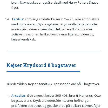
Lyon. Navnet skaber også ordspil med Harry Potters Snape-
figur.
Tacitus
: Kortvarig soldaterkejser 275-276, ikke at forveksle
med historikeren. Syv bogstaver. Krydsordledetråde spiller
ironisk på navnesammenfald, feltherren Florianus eller
gotiske invasioner, hvilket kombinerer litteraturviden og
kejserkendskab.
Kejser Krydsord 8 bogstaver
Til ledetråden 'Kejser' fandt vi 23 passende ord på 8 bogstaver.
Arcadius
: Østromersk kejser 395-408, bror til Honorius. Otte
bogstaver a-c. Krydsordledetråde nævner hofintriger,
præfekten Eutropius og gotiske pres på Balkan. Navnet føjer