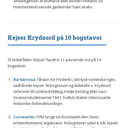
afskedigelsen af Bismarck eller eksilet i Holland, så
historieinteresserede genkender ham straks.
Kejser Krydsord på 10 bogstaver
Til ledetråden 'Kejser' fandt vi 11 passende ord på 10
bogstaver.
Barbarossa
: Tilnavn for Frederik I, det tysk-romerske riges
rødhårede kejser. Ni bogstaver og dobbelte s. Krydsord
refererer til Lombard-felttog, tredje korstog eller nazi-
invasionskodenavnet 1941, hvilket skaber interessante
historiske forbindelseslinjer.
Constantin
: Ofte brugt om Konstantin den Store,
kristendommens legalisator. Ni bogstaver uden k når stavet