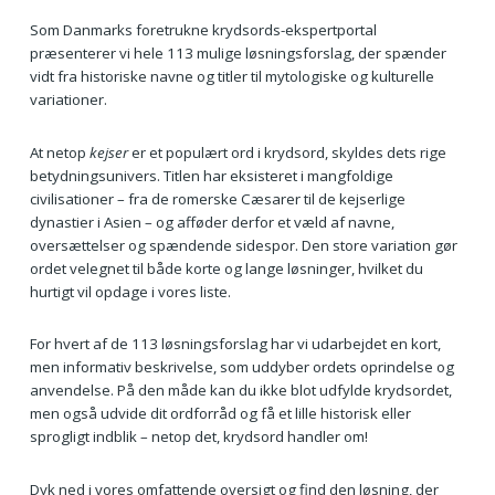
Som Danmarks foretrukne krydsords-ekspertportal
præsenterer vi hele 113 mulige løsningsforslag, der spænder
vidt fra historiske navne og titler til mytologiske og kulturelle
variationer.
At netop
kejser
er et populært ord i krydsord, skyldes dets rige
betydningsunivers. Titlen har eksisteret i mangfoldige
civilisationer – fra de romerske Cæsarer til de kejserlige
dynastier i Asien – og afføder derfor et væld af navne,
oversættelser og spændende sidespor. Den store variation gør
ordet velegnet til både korte og lange løsninger, hvilket du
hurtigt vil opdage i vores liste.
For hvert af de 113 løsningsforslag har vi udarbejdet en kort,
men informativ beskrivelse, som uddyber ordets oprindelse og
anvendelse. På den måde kan du ikke blot udfylde krydsordet,
men også udvide dit ordforråd og få et lille historisk eller
sprogligt indblik – netop det, krydsord handler om!
Dyk ned i vores omfattende oversigt og find den løsning, der