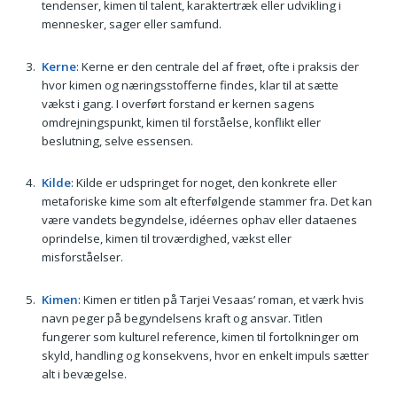
tendenser, kimen til talent, karaktertræk eller udvikling i
mennesker, sager eller samfund.
Kerne
: Kerne er den centrale del af frøet, ofte i praksis der
hvor kimen og næringsstofferne findes, klar til at sætte
vækst i gang. I overført forstand er kernen sagens
omdrejningspunkt, kimen til forståelse, konflikt eller
beslutning, selve essensen.
Kilde
: Kilde er udspringet for noget, den konkrete eller
metaforiske kime som alt efterfølgende stammer fra. Det kan
være vandets begyndelse, idéernes ophav eller dataenes
oprindelse, kimen til troværdighed, vækst eller
misforståelser.
Kimen
: Kimen er titlen på Tarjei Vesaas’ roman, et værk hvis
navn peger på begyndelsens kraft og ansvar. Titlen
fungerer som kulturel reference, kimen til fortolkninger om
skyld, handling og konsekvens, hvor en enkelt impuls sætter
alt i bevægelse.