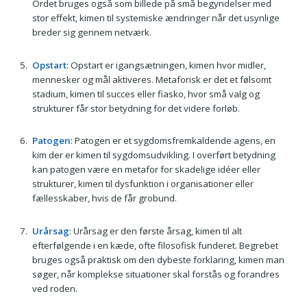
Ordet bruges også som billede på små begyndelser med
stor effekt, kimen til systemiske ændringer når det usynlige
breder sig gennem netværk.
Opstart
: Opstart er igangsætningen, kimen hvor midler,
mennesker og mål aktiveres. Metaforisk er det et følsomt
stadium, kimen til succes eller fiasko, hvor små valg og
strukturer får stor betydning for det videre forløb.
Patogen
: Patogen er et sygdomsfremkaldende agens, en
kim der er kimen til sygdomsudvikling. I overført betydning
kan patogen være en metafor for skadelige idéer eller
strukturer, kimen til dysfunktion i organisationer eller
fællesskaber, hvis de får grobund.
Urårsag
: Urårsag er den første årsag, kimen til alt
efterfølgende i en kæde, ofte filosofisk funderet. Begrebet
bruges også praktisk om den dybeste forklaring, kimen man
søger, når komplekse situationer skal forstås og forandres
ved roden.