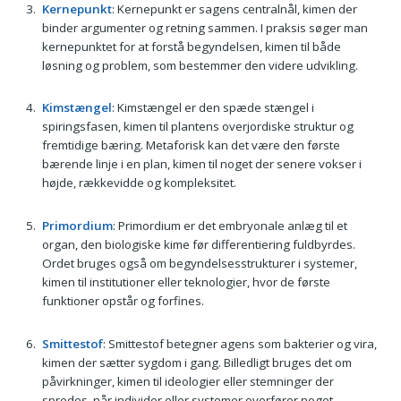
Kernepunkt
: Kernepunkt er sagens centralnål, kimen der
binder argumenter og retning sammen. I praksis søger man
kernepunktet for at forstå begyndelsen, kimen til både
løsning og problem, som bestemmer den videre udvikling.
Kimstængel
: Kimstængel er den spæde stængel i
spiringsfasen, kimen til plantens overjordiske struktur og
fremtidige bæring. Metaforisk kan det være den første
bærende linje i en plan, kimen til noget der senere vokser i
højde, rækkevidde og kompleksitet.
Primordium
: Primordium er det embryonale anlæg til et
organ, den biologiske kime før differentiering fuldbyrdes.
Ordet bruges også om begyndelsesstrukturer i systemer,
kimen til institutioner eller teknologier, hvor de første
funktioner opstår og forfines.
Smittestof
: Smittestof betegner agens som bakterier og vira,
kimen der sætter sygdom i gang. Billedligt bruges det om
påvirkninger, kimen til ideologier eller stemninger der
spredes, når individer eller systemer overfører noget