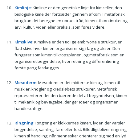
Kimlinje
: Kimlinje er den genetiske linje fra kimceller, den
biologiske kime der fortsætter gennem afkom. I metaforisk
brug kan det betegne en ubrudt tråd, kimen til kontinuitet og
arv i kultur, viden eller praksis, som føres videre.
Kimskive
: Kimskive er den tidlige embryonale struktur, en
flad skive hvor kimen organiserer sig i lag og akser. Den
fungerer som kimen til kropsplanen, og metaforisk som en
organiseret begyndelse, hvor retning og differentiering
første gang fastlægges.
Mesoderm
: Mesoderm er det midterste kimlag, kimen til
muskler, knogler og kredsløbets strukturer. Metaforisk
repræsenterer det den bærende del af begyndelsen, kimen
til mekanik og bevægelse, der gør ideer og organismer
handlekraftige.
Ringning
: Ringning er klokkernes kimen, lyden der varsler
begyndelse, samling, fare eller fest. Billedligt bliver ringning
kimen til handling, når mennesker orienterer sig mod en lyd