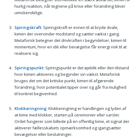
hurtig reaktion, når tegnene på krise eller forandring bliver
umiskendelige.
Spiringskraft
: Spiringskraft er evnen til at bryde dvale,
kimen der overvind­er modstand og sætter vækst i gang.
Metaforisk betegner det drivkraften i begyndelser, kimen til
momentum, hvor en idé eller bevægelse får energi nok til at
realisere sig.
Spiringspunkt
: Spiringspunkt er det øjeblik eller den tilstand
hvor kimen aktiveres og begynder sin vækst. Metaforisk
bruges det om det kritiske punkt, kimen til afgørende
forandring, hvor potentialet tipper over og går fra mulighed
til konkret begivenhed.
Klokkeringning
: Klokkeringning er handlingen og lyden af
at kime med klokker, starten på ceremonier eller varsler.
Ordet fungerer som billede på en offentlig kime, et signal der
aktiverer fællesskabets opmærksomhed og igangsætter
bevægelser eller beslutninger.