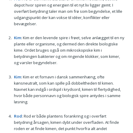
depot hvor spiren og energien til et nyt liv ligger gemt. I
overført betydning taler man om frø som begyndelse, et lille
udgangspunkt der kan vokse til idéer, konflikter eller
bevægelser.
Kim
: Kim er den levende spire i frøet, selve anlægget til en ny
plante eller organisme, og dermed den direkte biologiske
kime. Ordet bruges også om mikroskopiske kim i
betydningen bakterier og om ringende klokker, som kimer,
og varsler begyndelser.
Kim
: Kim er et fornavn i dansk sammenhæng, ofte
kønsneutralt, som kan spille på dobbeltheden til kimen.
Navnet kan indgå i ordspil i krydsord, kimen til flertydighed,
hvor både personnavn og biologisk spire antydes i samme
løsning.
Rod
: Rod er både plantens forankring og i overført
betydning årsagen, kimen dybt under overfladen. At finde
roden er at finde kimen, det punkt hvorfra alt andet