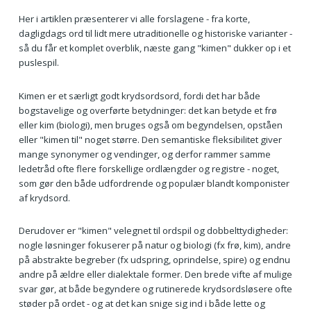
Her i artiklen præsenterer vi alle forslagene - fra korte,
dagligdags ord til lidt mere utraditionelle og historiske varianter -
så du får et komplet overblik, næste gang "kimen" dukker op i et
puslespil.
Kimen er et særligt godt krydsordsord, fordi det har både
bogstavelige og overførte betydninger: det kan betyde et frø
eller kim (biologi), men bruges også om begyndelsen, opståen
eller "kimen til" noget større. Den semantiske fleksibilitet giver
mange synonymer og vendinger, og derfor rammer samme
ledetråd ofte flere forskellige ordlængder og registre - noget,
som gør den både udfordrende og populær blandt komponister
af krydsord.
Derudover er "kimen" velegnet til ordspil og dobbelttydigheder:
nogle løsninger fokuserer på natur og biologi (fx frø, kim), andre
på abstrakte begreber (fx udspring, oprindelse, spire) og endnu
andre på ældre eller dialektale former. Den brede vifte af mulige
svar gør, at både begyndere og rutinerede krydsordsløsere ofte
støder på ordet - og at det kan snige sig ind i både lette og