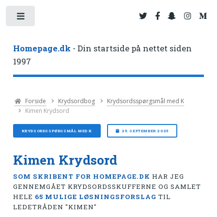
Toggle
Homepage.dk
- Din startside på nettet siden
1997
Forside
Krydsordbog
Krydsordsspørgsmål med K
Kimen Krydsord
KRYDSORDSSPØRGSMÅL MED K
25. SEPTEMBER 2025
Kimen Krydsord
SOM SKRIBENT FOR HOMEPAGE.DK
HAR JEG
GENNEMGÅET KRYDSORDSSKUFFERNE OG SAMLET
HELE
65 MULIGE LØSNINGSFORSLAG
TIL
LEDETRÅDEN "KIMEN"