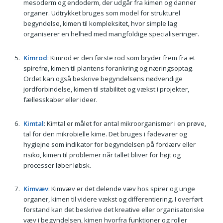
mesoderm og endoderm, der udgår fra kimen og danner
organer. Udtrykket bruges som model for strukturel
begyndelse, kimen til kompleksitet, hvor simple lag
organiserer en helhed med mangfoldige specialiseringer.
Kimrod
: Kimrod er den første rod som bryder frem fra et
spirefrø, kimen til plantens forankring og næringsoptag.
Ordet kan også beskrive begyndelsens nødvendige
jordforbindelse, kimen til stabilitet og vækst i projekter,
fællesskaber eller ideer.
Kimtal
: Kimtal er målet for antal mikroorganismer i en prøve,
tal for den mikrobielle kime. Det bruges i fødevarer og
hygiejne som indikator for begyndelsen på fordærv eller
risiko, kimen til problemer når tallet bliver for højt og
processer løber løbsk.
Kimvæv
: Kimvæv er det delende væv hos spirer og unge
organer, kimen til videre vækst og differentiering. I overført
forstand kan det beskrive det kreative eller organisatoriske
væv i begyndelsen, kimen hvorfra funktioner og roller