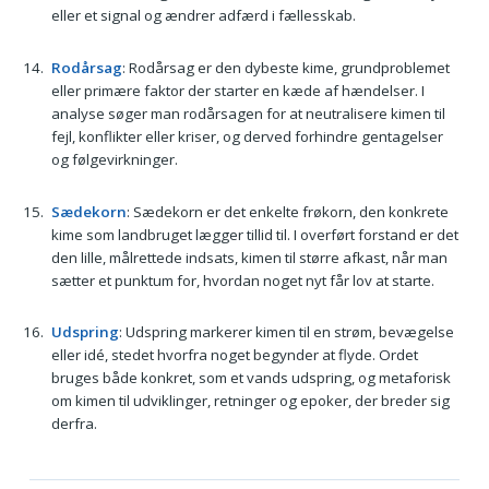
eller et signal og ændrer adfærd i fællesskab.
Rodårsag
: Rodårsag er den dybeste kime, grundproblemet
eller primære faktor der starter en kæde af hændelser. I
analyse søger man rodårsagen for at neutralisere kimen til
fejl, konflikter eller kriser, og derved forhindre gentagelser
og følgevirkninger.
Sædekorn
: Sædekorn er det enkelte frøkorn, den konkrete
kime som landbruget lægger tillid til. I overført forstand er det
den lille, målrettede indsats, kimen til større afkast, når man
sætter et punktum for, hvordan noget nyt får lov at starte.
Udspring
: Udspring markerer kimen til en strøm, bevægelse
eller idé, stedet hvorfra noget begynder at flyde. Ordet
bruges både konkret, som et vands udspring, og metaforisk
om kimen til udviklinger, retninger og epoker, der breder sig
derfra.