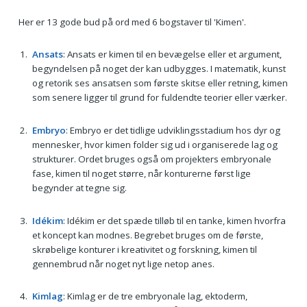
Her er 13 gode bud på ord med 6 bogstaver til 'Kimen'.
Ansats
: Ansats er kimen til en bevægelse eller et argument,
begyndelsen på noget der kan udbygges. I matematik, kunst
og retorik ses ansatsen som første skitse eller retning, kimen
som senere ligger til grund for fuldendte teorier eller værker.
Embryo
: Embryo er det tidlige udviklingsstadium hos dyr og
mennesker, hvor kimen folder sig ud i organiserede lag og
strukturer. Ordet bruges også om projekters embryonale
fase, kimen til noget større, når konturerne først lige
begynder at tegne sig.
Idékim
: Idékim er det spæde tilløb til en tanke, kimen hvorfra
et koncept kan modnes. Begrebet bruges om de første,
skrøbelige konturer i kreativitet og forskning, kimen til
gennembrud når noget nyt lige netop anes.
Kimlag
: Kimlag er de tre embryonale lag, ektoderm,