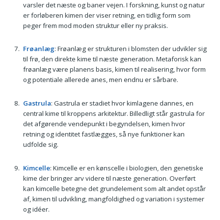
varsler det næste og baner vejen. I forskning, kunst og natur
er forløberen kimen der viser retning, en tidlig form som
peger frem mod moden struktur eller ny praksis.
Frøanlæg
: Frøanlæg er strukturen i blomsten der udvikler sig
til frø, den direkte kime til næste generation. Metaforisk kan
frøanlæg være planens basis, kimen til realisering, hvor form
og potentiale allerede anes, men endnu er sårbare.
Gastrula
: Gastrula er stadiet hvor kimlagene dannes, en
central kime til kroppens arkitektur. Billedligt står gastrula for
det afgørende vendepunkt i begyndelsen, kimen hvor
retning og identitet fastlægges, så nye funktioner kan
udfolde sig.
Kimcelle
: Kimcelle er en kønscelle i biologien, den genetiske
kime der bringer arv videre til næste generation. Overført
kan kimcelle betegne det grundelement som alt andet opstår
af, kimen til udvikling, mangfoldighed og variation i systemer
og idéer.