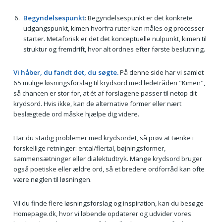
Begyndelsespunkt
: Begyndelsespunkt er det konkrete
udgangspunkt, kimen hvorfra ruter kan måles og processer
starter. Metaforisk er det det konceptuelle nulpunkt, kimen til
struktur og fremdrift, hvor alt ordnes efter første beslutning.
Vi håber, du fandt det, du søgte.
På denne side har vi samlet
65 mulige løsningsforslag til krydsord med ledetråden "Kimen",
så chancen er stor for, at ét af forslagene passer til netop dit
krydsord. Hvis ikke, kan de alternative former eller nært
beslægtede ord måske hjælpe dig videre.
Har du stadig problemer med krydsordet, så prøv at tænke i
forskellige retninger: ental/flertal, bøjningsformer,
sammensætninger eller dialektudtryk. Mange krydsord bruger
også poetiske eller ældre ord, så et bredere ordforråd kan ofte
være nøglen til løsningen.
Vil du finde flere løsningsforslag og inspiration, kan du besøge
Homepage.dk, hvor vi løbende opdaterer og udvider vores