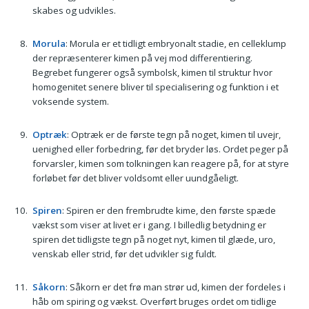
skabes og udvikles.
Morula
: Morula er et tidligt embryonalt stadie, en celleklump
der repræsenterer kimen på vej mod differentiering.
Begrebet fungerer også symbolsk, kimen til struktur hvor
homogenitet senere bliver til specialisering og funktion i et
voksende system.
Optræk
: Optræk er de første tegn på noget, kimen til uvejr,
uenighed eller forbedring, før det bryder løs. Ordet peger på
forvarsler, kimen som tolkningen kan reagere på, for at styre
forløbet før det bliver voldsomt eller uundgåeligt.
Spiren
: Spiren er den frembrudte kime, den første spæde
vækst som viser at livet er i gang. I billedlig betydning er
spiren det tidligste tegn på noget nyt, kimen til glæde, uro,
venskab eller strid, før det udvikler sig fuldt.
Såkorn
: Såkorn er det frø man strør ud, kimen der fordeles i
håb om spiring og vækst. Overført bruges ordet om tidlige