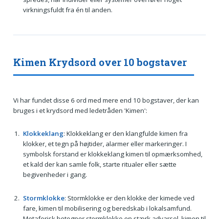
virkningsfuldt fra én til anden.
Kimen Krydsord over 10 bogstaver
Vi har fundet disse 6 ord med mere end 10 bogstaver, der kan
bruges i et krydsord med ledetråden 'Kimen':
Klokkeklang
: Klokkeklang er den klangfulde kimen fra
klokker, et tegn på højtider, alarmer eller markeringer. I
symbolsk forstand er klokkeklang kimen til opmærksomhed,
et kald der kan samle folk, starte ritualer eller sætte
begivenheder i gang.
Stormklokke
: Stormklokke er den klokke der kimede ved
fare, kimen til mobilisering og beredskab i lokalsamfund.
Metaforisk betegner stormklokke en stærk advarsel, kimen til