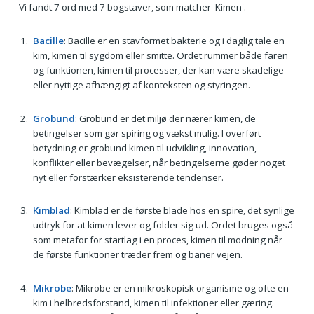
Vi fandt 7 ord med 7 bogstaver, som matcher 'Kimen'.
Bacille
: Bacille er en stavformet bakterie og i daglig tale en
kim, kimen til sygdom eller smitte. Ordet rummer både faren
og funktionen, kimen til processer, der kan være skadelige
eller nyttige afhængigt af konteksten og styringen.
Grobund
: Grobund er det miljø der nærer kimen, de
betingelser som gør spiring og vækst mulig. I overført
betydning er grobund kimen til udvikling, innovation,
konflikter eller bevægelser, når betingelserne gøder noget
nyt eller forstærker eksisterende tendenser.
Kimblad
: Kimblad er de første blade hos en spire, det synlige
udtryk for at kimen lever og folder sig ud. Ordet bruges også
som metafor for startlag i en proces, kimen til modning når
de første funktioner træder frem og baner vejen.
Mikrobe
: Mikrobe er en mikroskopisk organisme og ofte en
kim i helbredsforstand, kimen til infektioner eller gæring.