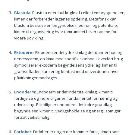
Blastula
: Blastula er en hul kugle af celler i embryogenesen,
kimen der forbereder la­genes opdeling. Metaforisk kan
blastula beskrive en begyndelse med rum og potentiale,
kimen til organisering hvor tomrummet bliver ramme for
videre udvikling.
Ektoderm
: Ektoderm er det ydre kimlag der danner hud og
nervesystem, en kime med specifik skæbne. I overført brug
symboliserer ektoderm begyndelsens ydre lag, kimen til
grænseflader, sanser og kontakt med omverdenen, hvor
påvirkninger modtages.
Endoderm
: Endoderm er det inderste kimlag, kimen til
fordøjelse og indre organer, fundamentet for næring og
udveksling. Billedligt er endoderm det indre grundlag i
begyndelser, kimen til vedligeholdelse og energi, som gør
fortsat vækst mulig.
Forløber
: Forløber er noget der kommer først, kimen som