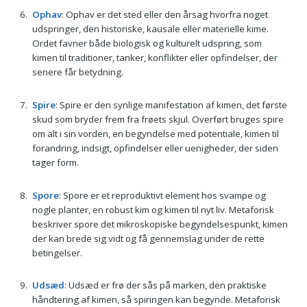
Ophav
: Ophav er det sted eller den årsag hvorfra noget
udspringer, den historiske, kausale eller materielle kime.
Ordet favner både biologisk og kulturelt udspring, som
kimen til traditioner, tanker, konflikter eller opfindelser, der
senere får betydning.
Spire
: Spire er den synlige manifestation af kimen, det første
skud som bryder frem fra frøets skjul. Overført bruges spire
om alt i sin vorden, en begyndelse med potentiale, kimen til
forandring, indsigt, opfindelser eller uenigheder, der siden
tager form.
Spore
: Spore er et reproduktivt element hos svampe og
nogle planter, en robust kim og kimen til nyt liv. Metaforisk
beskriver spore det mikroskopiske begyndelsespunkt, kimen
der kan brede sig vidt og få gennemslag under de rette
betingelser.
Udsæd
: Udsæd er frø der sås på marken, den praktiske
håndtering af kimen, så spiringen kan begynde. Metaforisk