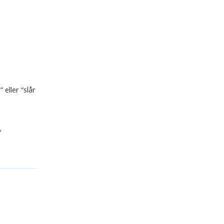
.
 eller “slår
,