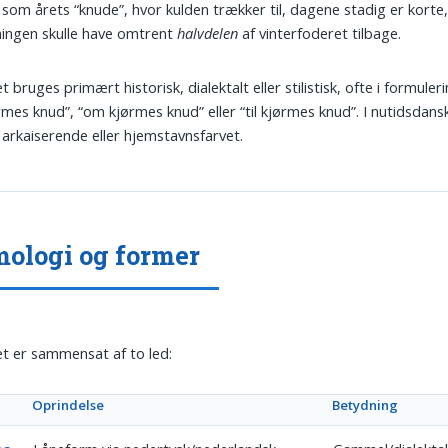
gt som årets “knude”, hvor kulden trækker til, dagene stadig er korte
ingen skulle have omtrent
halvdelen
af vinterfoderet tilbage.
 bruges primært historisk, dialektalt eller stilistisk, ofte i formule
rmes knud”, “om kjørmes knud” eller “til kjørmes knud”. I nutidsdans
arkaiserende eller hjemstavnsfarvet.
ologi og former
t er sammensat af to led:
Oprindelse
Betydning