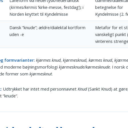
es
Låneform via nedertysk/nederlandsk
Gammel/dialekta
(
kirmes/kermis
‘kirke-messe, festdag’); i
betegnelse for
Norden knyttet til Kyndelmisse
Kyndelmisse (2. f
Dansk “knude”; ældre/dialektal kortform
Metafor for et s
uden -e
vanskeligt punkt 
vinterens strenge
og formvarianter:
kjørmes knud
,
kjørmesknud
,
kørmes knud
,
kjærme
d moderne bøjningsmorfologi
kjørmesknude
/
kørmesknude
. I norsk 
ende former som
kjørmesknut
.
:
Udtrykket har intet med personnavnet
Knud
(Sankt Knud) at gøre
t “knude”.