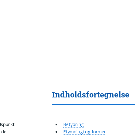
Indholdsfortegnelse
idspunkt
Betydning
å det
Etymologi og former