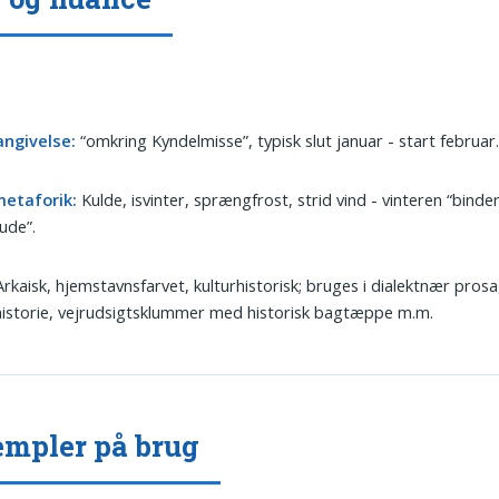
angivelse:
“omkring Kyndelmisse”, typisk slut januar - start februar
metaforik:
Kulde, isvinter, sprængfrost, strid vind - vinteren “binder”
ude”.
rkaisk, hjemstavnsfarvet, kulturhistorisk; bruges i dialektnær prosa
historie, vejrudsigtsklummer med historisk bagtæppe m.m.
mpler på brug