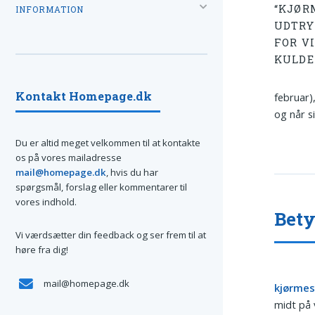
“KJØR
INFORMATION
UDTRY
FOR V
KULDE
Kontakt Homepage.dk
februar)
og når s
Du er altid meget velkommen til at kontakte
os på vores mailadresse
mail@homepage.dk
, hvis du har
spørgsmål, forslag eller kommentarer til
vores indhold.
Bet
Vi værdsætter din feedback og ser frem til at
høre fra dig!
mail@homepage.dk
kjørmes
midt på 