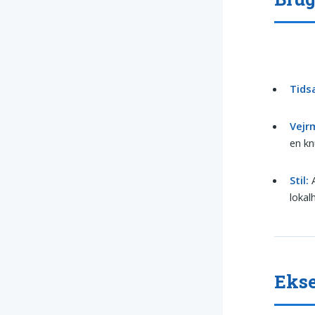
Tids
Vejr
en kn
Stil:
A
lokal
Ekse