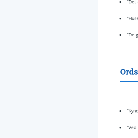
“Det
“Hus
“De 
Ords
“Kynd
“Ved 