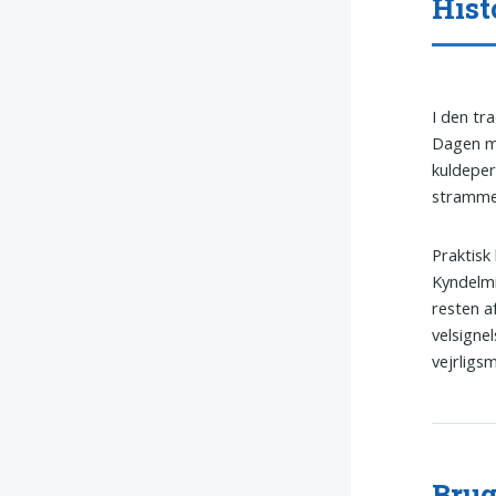
Hist
I den tr
Dagen ma
kuldeper
strammer
Praktisk
Kyndelmi
resten a
velsigne
vejrligs
Brug