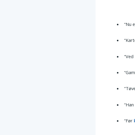
“Nu e
“Kart
“Ved
“Gaml
“Tøve
“Han 
“Før