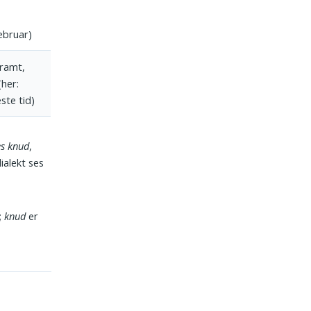
l
ebruar)
tramt,
(her:
ste tid)
s knud
,
dialekt ses
;
knud
er