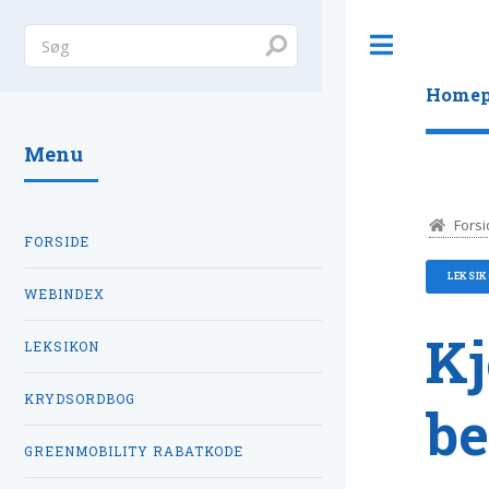
Toggle
Homep
Menu
Forsi
FORSIDE
LEKSI
WEBINDEX
K
LEKSIKON
KRYDSORDBOG
be
GREENMOBILITY RABATKODE