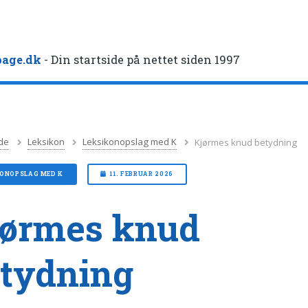
age.dk
- Din startside på nettet siden 1997
de
Leksikon
Leksikonopslag med K
Kjørmes knud betydning
KONOPSLAG MED K
11. FEBRUAR 2026
jørmes knud
tydning