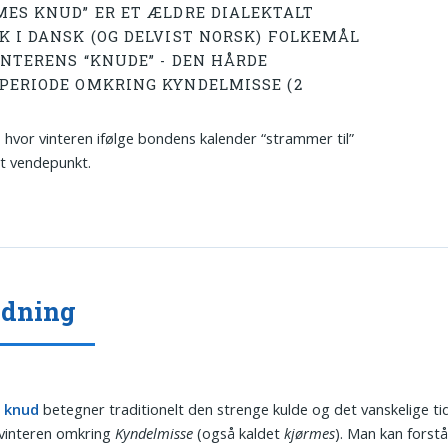
MES KNUD” ER ET ÆLDRE DIALEKTALT
K I DANSK (OG DELVIST NORSK) FOLKEMÅL
INTERENS “KNUDE” - DEN HÅRDE
PERIODE OMKRING KYNDELMISSE (2
, hvor vinteren ifølge bondens kalender “strammer til”
it vendepunkt.
ydning
 knud
betegner traditionelt den strenge kulde og det vanskelige t
vinteren omkring
Kyndelmisse
(også kaldet
kjørmes
). Man kan forst