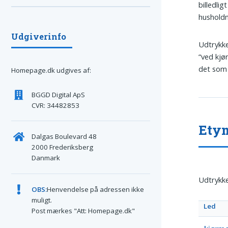
billedli
husholdn
Udgiverinfo
Udtrykket
“ved kjø
det som 
Homepage.dk udgives af:
BGGD Digital ApS
CVR: 34482853
Etym
Dalgas Boulevard 48
2000 Frederiksberg
Danmark
Udtrykke
OBS:
Henvendelse på adressen ikke
muligt.
Led
Post mærkes "Att: Homepage.dk"