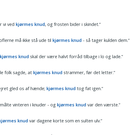
r vi ved
kjørmes knud
, og frosten bider i skindet.”
oflerne må ikke stå ude til
kjørmes knud
- så tager kulden dem.”
kjørmes knud
skal der være halvt forråd tilbage i lo og lade.”
e folk sagde, at
kjørmes knud
strammer, før det letter.”
jret gled os af hænde;
kjørmes knud
tog fat igen.”
målte vinteren i knuder - og
kjørmes knud
var den værste.”
kjørmes knud
var dagene korte som en sulten ulv.”