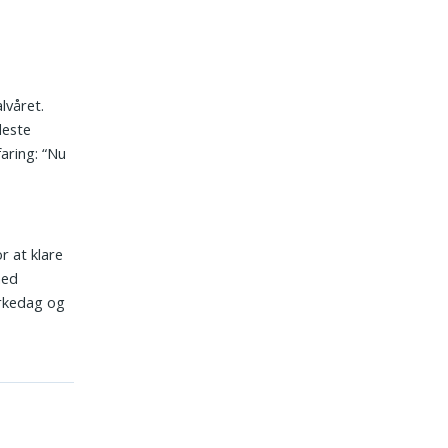
lvåret.
deste
aring: “Nu
r at klare
med
ærkedag og