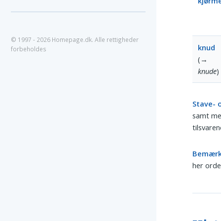
kjørm
© 1997 - 2026 Homepage.dk. Alle rettigheder
knud
forbeholdes
(→
knude
)
Stave- 
samt me
tilsvar
Bemærk
her orde