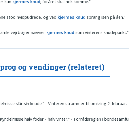
 er kun
kjørmes knud
; foråret skal nok komme.”
ene stod hvidpudrede, og ved
kjørmes knud
sprang isen på åen.”
gamle vejrbøger nævner
kjørmes knud
som vinterens knudepunkt.”
prog og vendinger (relateret)
elmisse slår sin knude.” - Vinteren strammer til omkring 2. februar.
Kyndelmisse halv foder - halv vinter.” - Forrådsreglen i bondesamfu