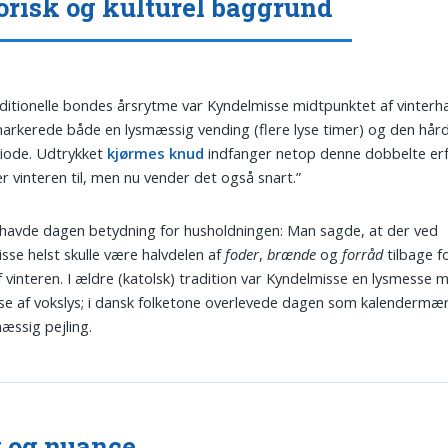
orisk og kulturel baggrund
aditionelle bondes årsrytme var Kyndelmisse midtpunktet af vinterha
rkerede både en lysmæssig vending (flere lyse timer) og den hår
iode. Udtrykket
kjørmes knud
indfanger netop denne dobbelte erf
 vinteren til, men nu vender det også snart.”
 havde dagen betydning for husholdningen: Man sagde, at der ved
sse helst skulle være halvdelen af
foder
,
brænde
og
forråd
tilbage fo
f vinteren. I ældre (katolsk) tradition var Kyndelmisse en lysmesse 
lse af vokslys; i dansk folketone overlevede dagen som kalenderm
mæssig pejling.
 og nuance