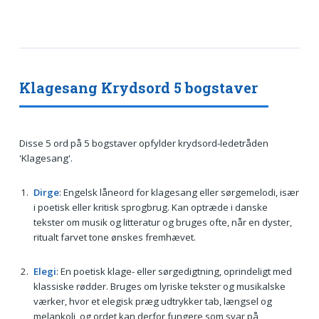
Klagesang Krydsord 5 bogstaver
Disse 5 ord på 5 bogstaver opfylder krydsord-ledetråden
'Klagesang'.
Dirge
: Engelsk låneord for klagesang eller sørgemelodi, især
i poetisk eller kritisk sprogbrug. Kan optræde i danske
tekster om musik og litteratur og bruges ofte, når en dyster,
ritualt farvet tone ønskes fremhævet.
Elegi
: En poetisk klage- eller sørgedigtning, oprindeligt med
klassiske rødder. Bruges om lyriske tekster og musikalske
værker, hvor et elegisk præg udtrykker tab, længsel og
melankoli, og ordet kan derfor fungere som svar på