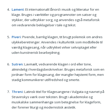
Lament
: Et internationalt lånord i musik og litteratur for en
klage. Bruges i værktitler og programnoter om satser og
stykker, der udtrykker sorg, og anvendes også metaforisk
om vedvarende beklagelser i tale og tekst.
Piveri
: Pivende, barnlig klagen, tit brugt polemisk om andres
ulykkeberetninger. Anvendes i kulturkritik som modbillede til
værdig klagesang, når udtrykket virker selvoptaget eller
uden kunstnerisk bearbejdning.
Sutren
: Lavmælt, vedvarende klagen i ord eller tone,
almindelig i hverdagsbeskrivelser. Bruges metaforisk som en
jordnær form for klagesang, der mangler højstemt form, men
stadig kommunikerer utilfredshed og smerte.
Threni
: Latinsk titel for Klagesangene i Vulgata og navnet på
Stravinskys værk over teksten. Brugt i akademiske og
musikalske sammenhænge som betegnelse for klageform,
der forener liturgi og modernistisk æstetik.