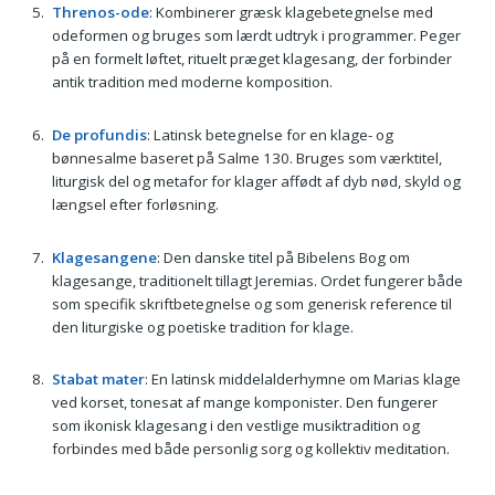
Threnos-ode
: Kombinerer græsk klagebetegnelse med
odeformen og bruges som lærdt udtryk i programmer. Peger
på en formelt løftet, rituelt præget klagesang, der forbinder
antik tradition med moderne komposition.
De profundis
: Latinsk betegnelse for en klage- og
bønnesalme baseret på Salme 130. Bruges som værktitel,
liturgisk del og metafor for klager affødt af dyb nød, skyld og
længsel efter forløsning.
Klagesangene
: Den danske titel på Bibelens Bog om
klagesange, traditionelt tillagt Jeremias. Ordet fungerer både
som specifik skriftbetegnelse og som generisk reference til
den liturgiske og poetiske tradition for klage.
Stabat mater
: En latinsk middelalderhymne om Marias klage
ved korset, tonesat af mange komponister. Den fungerer
som ikonisk klagesang i den vestlige musiktradition og
forbindes med både personlig sorg og kollektiv meditation.