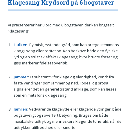
Klagesang Krydsord på 6 bogstaver
Vi præsenterer her 8 ord med 6 bogstaver, der kan bruges til
'Klagesang'.
Hulken
: Rytmisk, rystende gråd, som kan præge stemmens
klang i sang eller recitation. Kan beskrive både den fysiske
lyd og en stilistisk effekt i klagesang, hvor brudte fraser og
gisp markerer følelsesoverløb.
Jammer
: Et substantiv for klage og elendighed, kendt fra
faste vendinger som jammer og nød. I poesi og prosa
signalerer det en generel tilstand af klage, som kan læses
som en metaforisk klagesang.
Jamren
: Vedvarende klagelyde eller klagende ytringer, både
bogstaveligt og i overført betydning. Bruges om både
musikalske udtryk og menneskers klagende tonefald, når de
udtrykker utilfredshed eller smerte.