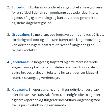
Epicedium
: Et klassisk-funderet sørgedigt eller -sang til ære
for en afdød. I dansk sammenhæng optræder det i litterær
og musikfaglig terminologi og kan anvendes generisk som
højstemt klagebetegnelse.
Gravsalme
: Salme brugt ved begravelse, med fokus på livets
skrøbelighed, død og håb. Den bærer ofte klagemotiver og
kan derfor fungere som direkte svar på klagesang i en
religiøs kontekst.
Jeremiade
: En langvarig, højstemt og ofte moraliserende
klagestrøm, opkaldt efter profeten Jeremias. I publicistik og
satire bruges ordet om tekster eller taler, der gør klage til
retorisk strategi og verdenssyn.
Klagearie
: En operaarie, hvor en figur udtrykker sorg, tab
eller fortvivlelse i udstrakt form. Den indgår ofte i tragedier
og barokoperaer, og fungerer som virtuos klagesang med
fokus på vokaludtryk og ornamentik.