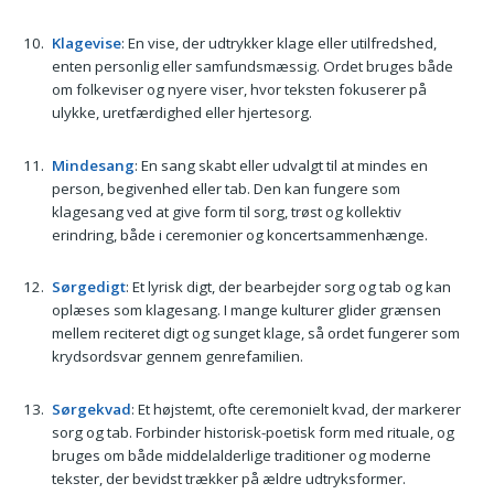
Klagevise
: En vise, der udtrykker klage eller utilfredshed,
enten personlig eller samfundsmæssig. Ordet bruges både
om folkeviser og nyere viser, hvor teksten fokuserer på
ulykke, uretfærdighed eller hjertesorg.
Mindesang
: En sang skabt eller udvalgt til at mindes en
person, begivenhed eller tab. Den kan fungere som
klagesang ved at give form til sorg, trøst og kollektiv
erindring, både i ceremonier og koncertsammenhænge.
Sørgedigt
: Et lyrisk digt, der bearbejder sorg og tab og kan
oplæses som klagesang. I mange kulturer glider grænsen
mellem reciteret digt og sunget klage, så ordet fungerer som
krydsordsvar gennem genrefamilien.
Sørgekvad
: Et højstemt, ofte ceremonielt kvad, der markerer
sorg og tab. Forbinder historisk-poetisk form med rituale, og
bruges om både middelalderlige traditioner og moderne
tekster, der bevidst trækker på ældre udtryksformer.