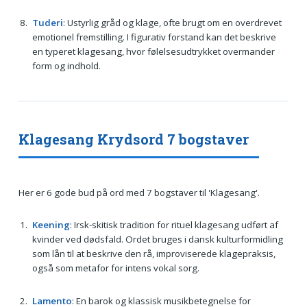
Tuderi
: Ustyrlig gråd og klage, ofte brugt om en overdrevet
emotionel fremstilling. I figurativ forstand kan det beskrive
en typeret klagesang, hvor følelsesudtrykket overmander
form og indhold.
Klagesang Krydsord 7 bogstaver
Her er 6 gode bud på ord med 7 bogstaver til 'Klagesang'.
Keening
: Irsk-skitisk tradition for rituel klagesang udført af
kvinder ved dødsfald. Ordet bruges i dansk kulturformidling
som lån til at beskrive den rå, improviserede klagepraksis,
også som metafor for intens vokal sorg.
Lamento
: En barok og klassisk musikbetegnelse for