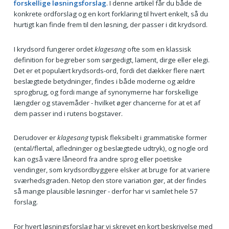
forskellige løsningsforslag
. I denne artikel får du både de
konkrete ordforslag og en kort forklaring til hvert enkelt, så du
hurtigt kan finde frem til den løsning, der passer i dit krydsord.
I krydsord fungerer ordet
klagesang
ofte som en klassisk
definition for begreber som sørgedigt, lament, dirge eller elegi.
Det er et populært krydsords‑ord, fordi det dækker flere nært
beslægtede betydninger, findes i både moderne og ældre
sprogbrug, og fordi mange af synonymerne har forskellige
længder og stavemåder - hvilket øger chancerne for at et af
dem passer ind i rutens bogstaver.
Derudover er
klagesang
typisk fleksibelt i grammatiske former
(ental/flertal, afledninger og beslægtede udtryk), og nogle ord
kan også være låneord fra andre sprog eller poetiske
vendinger, som krydsordbyggere elsker at bruge for at variere
sværhedsgraden. Netop den store variation gør, at der findes
så mange plausible løsninger - derfor har vi samlet hele 57
forslag.
For hvert løsningsforslag har vi skrevet en kort beskrivelse med