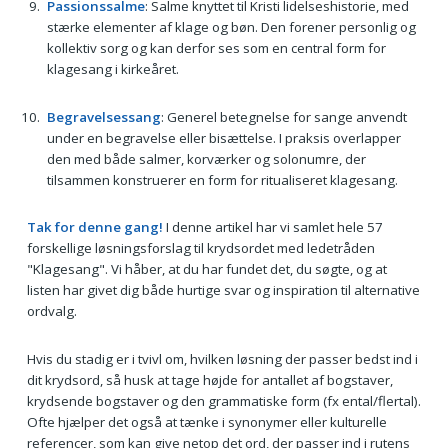
Passionssalme
: Salme knyttet til Kristi lidelseshistorie, med
stærke elementer af klage og bøn. Den forener personlig og
kollektiv sorg og kan derfor ses som en central form for
klagesang i kirkeåret.
Begravelsessang
: Generel betegnelse for sange anvendt
under en begravelse eller bisættelse. I praksis overlapper
den med både salmer, korværker og solonumre, der
tilsammen konstruerer en form for ritualiseret klagesang.
Tak for denne gang!
I denne artikel har vi samlet hele 57
forskellige løsningsforslag til krydsordet med ledetråden
"Klagesang". Vi håber, at du har fundet det, du søgte, og at
listen har givet dig både hurtige svar og inspiration til alternative
ordvalg.
Hvis du stadig er i tvivl om, hvilken løsning der passer bedst ind i
dit krydsord, så husk at tage højde for antallet af bogstaver,
krydsende bogstaver og den grammatiske form (fx ental/flertal).
Ofte hjælper det også at tænke i synonymer eller kulturelle
referencer, som kan give netop det ord, der passer ind i rutens