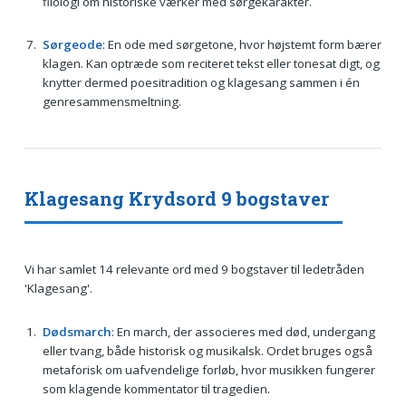
filologi om historiske værker med sørgekarakter.
Sørgeode
: En ode med sørgetone, hvor højstemt form bærer
klagen. Kan optræde som reciteret tekst eller tonesat digt, og
knytter dermed poesitradition og klagesang sammen i én
genresammensmeltning.
Klagesang Krydsord 9 bogstaver
Vi har samlet 14 relevante ord med 9 bogstaver til ledetråden
'Klagesang'.
Dødsmarch
: En march, der associeres med død, undergang
eller tvang, både historisk og musikalsk. Ordet bruges også
metaforisk om uafvendelige forløb, hvor musikken fungerer
som klagende kommentator til tragedien.