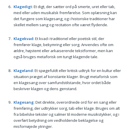
Klagedigt
: Et digt, der sætter ord på smerte, uret eller tab,
med eller uden musikalsk fremførelse. Som oplæsning kan
det fungere som klagesang, og i historiske traditioner har
skellet mellem sang og recitation ofte været flydende.
Klagekvad
: Et kvad i traditionel eller poetisk stil, der
fremfører klage, bekymring eller sorg. Anvendes ofte om
ældre, højstemt eller arkaiserende tekstformer, men kan
også bruges metaforisk om tungt klagende tale.
Klageland
: Et spøgefuldt eller kritisk udtryk for en kultur eller
situation præget af konstante klager. Brugt metaforisk som
en klagesang over samfundstilstande, hvor ordet både
beskriver klagen og dens genstand.
Klagesang
: Det direkte, overordnede ord for en sang eller
fremføring, der udtrykker sorg, tab eller klage. Bruges om alt
fra bibelske tekster og salmer til moderne musikstykker, og i
overført betydning om vedholdende beklagelse og
misfornøjede ytringer.