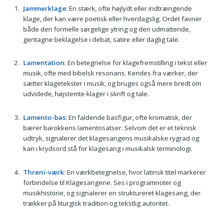
Jammerklage
: En stærk, ofte højlydt eller indtrængende
klage, der kan være poetisk eller hverdagslig. Ordet favner
både den formelle sørgelige ytring og den udmattende,
gentagne beklagelse i debat, satire eller daglig tale.
Lamentation
: En betegnelse for klagefremstilling i tekst eller
musik, ofte med bibelsk resonans. Kendes fra værker, der
sætter klagetekster i musik, og bruges også mere bredt om
udvidede, højstemte klager i skrift og tale.
Lamento-bas
: En faldende basfigur, ofte kromatisk, der
bærer barokkens lamentosatser. Selvom det er et teknisk
udtryk, signalerer det klagesangens musikalske rygrad og
kan i krydsord stå for klagesang i musikalsk terminologi.
Threni-værk
: En værkbetegnelse, hvor latinsk titel markerer
forbindelse til Klagesangene. Ses i programnoter og
musikhistorie, og signalerer en struktureret klagesang, der
trækker på liturgisk tradition og tekstlig autoritet.