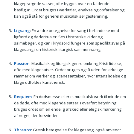
klageprægede satser, ofte bygget over en faldende
basfigur. Ordet bruges i værktitler, analyse og opførelser og
kan også stå for generel musikalsk sørgestemning.
Ligsang
: En ældre betegnelse for sang i forbindelse med
ligfærd og døderitualer. Ses i historiske kilder og
salmebøger, og kan i krydsord fungere som specifikt svar på
klagesang i en historisk-liturgisk sammenhæng.
Passion
: Musikalsk og liturgisk genre omkring Kristi lidelse,
ofte med klagesatser. Ordet bruges også uden for kirkelige
rammer om værker og iscenesættelser, hvor intens lidelse og
klage udfoldes kunstnerisk.
Requiem
: En dødsmesse eller et musikalsk værk til minde om
de døde, ofte med klagende satser. I overført betydning
bruges ordet om en endelig afsked eller elegisk markering
af noget, der forsvinder.
Threnos
: Græsk betegnelse for klagesang, også anvendt