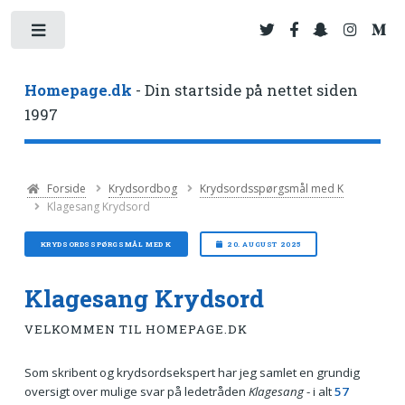
Toggle
Homepage.dk
- Din startside på nettet siden
1997
Forside
Krydsordbog
Krydsordsspørgsmål med K
Klagesang Krydsord
KRYDSORDSSPØRGSMÅL MED K
20. AUGUST 2025
Klagesang Krydsord
VELKOMMEN TIL HOMEPAGE.DK
Som skribent og krydsordsekspert har jeg samlet en grundig
oversigt over mulige svar på ledetråden
Klagesang
- i alt
57