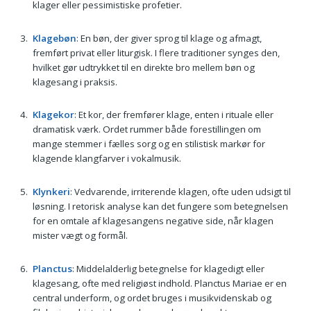
klager eller pessimistiske profetier.
Klagebøn
: En bøn, der giver sprog til klage og afmagt,
fremført privat eller liturgisk. I flere traditioner synges den,
hvilket gør udtrykket til en direkte bro mellem bøn og
klagesang i praksis.
Klagekor
: Et kor, der fremfører klage, enten i rituale eller
dramatisk værk. Ordet rummer både forestillingen om
mange stemmer i fælles sorg og en stilistisk markør for
klagende klangfarver i vokalmusik.
Klynkeri
: Vedvaren­de, irriterende klagen, ofte uden udsigt til
løsning. I retorisk analyse kan det fungere som betegnelsen
for en omtale af klagesangens negative side, når klagen
mister vægt og formål.
Planctus
: Middelalderlig betegnelse for klagedigt eller
klagesang, ofte med religiøst indhold. Planctus Mariae er en
central underform, og ordet bruges i musikvidenskab og