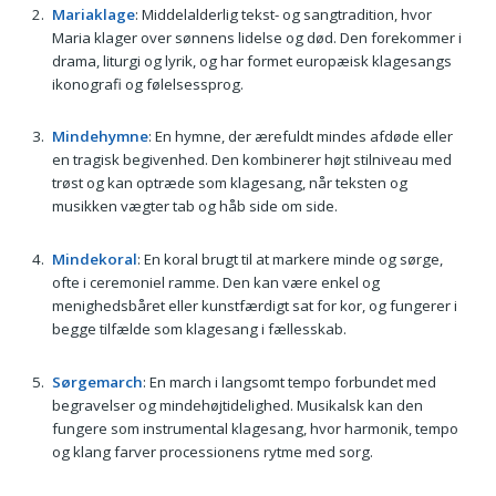
Mariaklage
: Middelalderlig tekst- og sangtradition, hvor
Maria klager over sønnens lidelse og død. Den forekommer i
drama, liturgi og lyrik, og har formet europæisk klagesangs
ikonografi og følelsessprog.
Mindehymne
: En hymne, der ærefuldt mindes afdøde eller
en tragisk begivenhed. Den kombinerer højt stilniveau med
trøst og kan optræde som klagesang, når teksten og
musikken vægter tab og håb side om side.
Mindekoral
: En koral brugt til at markere minde og sørge,
ofte i ceremoniel ramme. Den kan være enkel og
menighedsbåret eller kunstfærdigt sat for kor, og fungerer i
begge tilfælde som klagesang i fællesskab.
Sørgemarch
: En march i langsomt tempo forbundet med
begravelser og mindehøjtidelighed. Musikalsk kan den
fungere som instrumental klagesang, hvor harmonik, tempo
og klang farver processionens rytme med sorg.