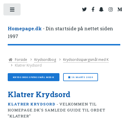
Toggle
Homepage.dk
- Din startside på nettet siden
1997
Forside
Krydsordbog
Krydsordsspørgsmål med K
Klatrer Krydsord
KRYDSORDSSPØRGSMÅL MED K
16. MARTS 2026
Klatrer Krydsord
KLATRER KRYDSORD
- VELKOMMEN TIL
HOMEPAGE.DK'S SAMLEDE GUIDE TIL ORDET
"KLATRER"