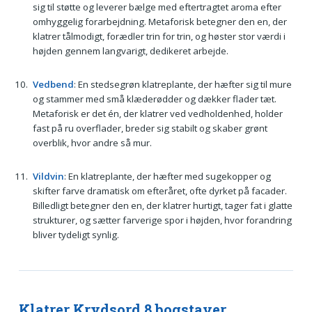
sig til støtte og leverer bælge med eftertragtet aroma efter
omhyggelig forarbejdning. Metaforisk betegner den en, der
klatrer tålmodigt, forædler trin for trin, og høster stor værdi i
højden gennem langvarigt, dedikeret arbejde.
Vedbend
: En stedsegrøn klatreplante, der hæfter sig til mure
og stammer med små klæderødder og dækker flader tæt.
Metaforisk er det én, der klatrer ved vedholdenhed, holder
fast på ru overflader, breder sig stabilt og skaber grønt
overblik, hvor andre så mur.
Vildvin
: En klatreplante, der hæfter med sugekopper og
skifter farve dramatisk om efteråret, ofte dyrket på facader.
Billedligt betegner den en, der klatrer hurtigt, tager fat i glatte
strukturer, og sætter farverige spor i højden, hvor forandring
bliver tydeligt synlig.
Klatrer Krydsord 8 bogstaver