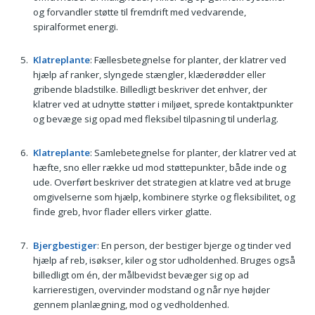
og forvandler støtte til fremdrift med vedvarende,
spiralformet energi.
Klatreplante
: Fællesbetegnelse for planter, der klatrer ved
hjælp af ranker, slyngede stængler, klæderødder eller
gribende bladstilke. Billedligt beskriver det enhver, der
klatrer ved at udnytte støtter i miljøet, sprede kontaktpunkter
og bevæge sig opad med fleksibel tilpasning til underlag.
Klatreplante
: Samlebetegnelse for planter, der klatrer ved at
hæfte, sno eller række ud mod støttepunkter, både inde og
ude. Overført beskriver det strategien at klatre ved at bruge
omgivelserne som hjælp, kombinere styrke og fleksibilitet, og
finde greb, hvor flader ellers virker glatte.
Bjergbestiger
: En person, der bestiger bjerge og tinder ved
hjælp af reb, isøkser, kiler og stor udholdenhed. Bruges også
billedligt om én, der målbevidst bevæger sig op ad
karrierestigen, overvinder modstand og når nye højder
gennem planlægning, mod og vedholdenhed.