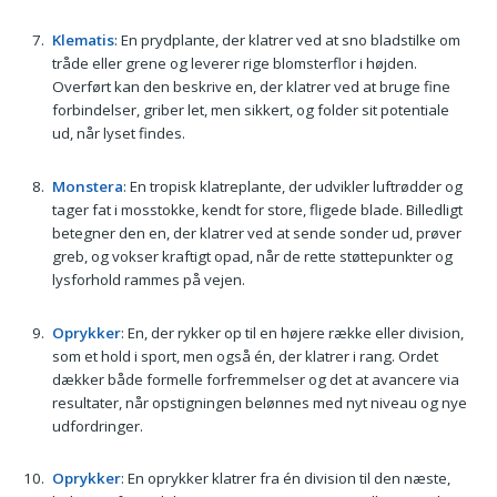
Klematis
: En prydplante, der klatrer ved at sno bladstilke om
tråde eller grene og leverer rige blomsterflor i højden.
Overført kan den beskrive en, der klatrer ved at bruge fine
forbindelser, griber let, men sikkert, og folder sit potentiale
ud, når lyset findes.
Monstera
: En tropisk klatreplante, der udvikler luftrødder og
tager fat i mosstokke, kendt for store, fligede blade. Billedligt
betegner den en, der klatrer ved at sende sonder ud, prøver
greb, og vokser kraftigt opad, når de rette støttepunkter og
lysforhold rammes på vejen.
Oprykker
: En, der rykker op til en højere række eller division,
som et hold i sport, men også én, der klatrer i rang. Ordet
dækker både formelle forfremmelser og det at avancere via
resultater, når opstigningen belønnes med nyt niveau og nye
udfordringer.
Oprykker
: En oprykker klatrer fra én division til den næste,