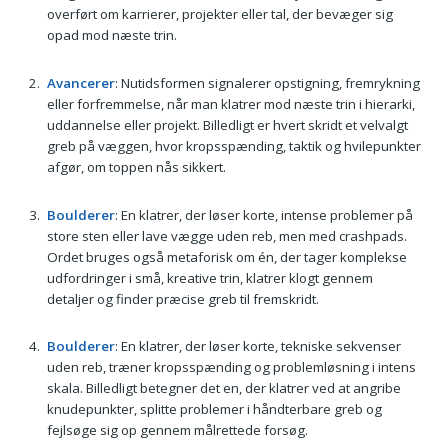
overført om karrierer, projekter eller tal, der bevæger sig
opad mod næste trin.
Avancerer
: Nutidsformen signalerer opstigning, fremrykning
eller forfremmelse, når man klatrer mod næste trin i hierarki,
uddannelse eller projekt. Billedligt er hvert skridt et velvalgt
greb på væggen, hvor kropsspænding, taktik og hvilepunkter
afgør, om toppen nås sikkert.
Boulderer
: En klatrer, der løser korte, intense problemer på
store sten eller lave vægge uden reb, men med crashpads.
Ordet bruges også metaforisk om én, der tager komplekse
udfordringer i små, kreative trin, klatrer klogt gennem
detaljer og finder præcise greb til fremskridt.
Boulderer
: En klatrer, der løser korte, tekniske sekvenser
uden reb, træner kropsspænding og problemløsning i intens
skala. Billedligt betegner det en, der klatrer ved at angribe
knudepunkter, splitte problemer i håndterbare greb og
fejlsøge sig op gennem målrettede forsøg.