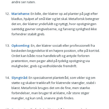
andre ser ruten.
Mariehøne
: En bille, der klatrer op ad planter på jagt efter
bladlus, hjulpet af små klør og let skal. Metaforisk betegner
det en, der klatrer yndefuldt og nyttigt, hvor opstigningen
samtidig gavner omgivelserne, og farverig synlighed ikke
forhindrer stabilt greb.
Opkomling
: En, der klatrer socialt eller professionelt fra
beskeden begyndelse til en højere position, ofte på kort tid.
Ordet kan både rose handlekraft og antyde forloren
prætention, men peger altid på tydelig opstigning via
muligheder, greb og vedholdende fremdrift.
Slyngtråd
: En specialiseret plante­tråd, som vikler sig om
støtte og skaber trækkraft for klatrende stængler, stabil i
blæst. Metaforisk bruges det om de fine, men stærke
forbindelser, man bruger til at klatre, når store stiger
mangler, og kun små, snævre greb findes.