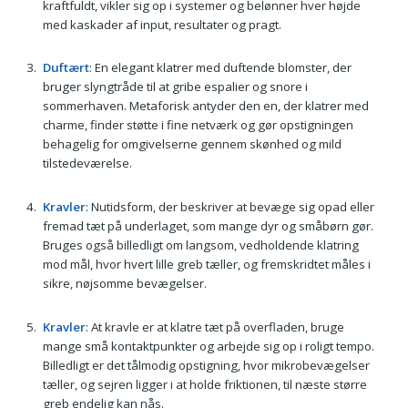
kraftfuldt, vikler sig op i systemer og belønner hver højde
med kaskader af input, resultater og pragt.
Duftært
: En elegant klatrer med duftende blomster, der
bruger slyngtråde til at gribe espalier og snore i
sommerhaven. Metaforisk antyder den en, der klatrer med
charme, finder støtte i fine netværk og gør opstigningen
behagelig for omgivelserne gennem skønhed og mild
tilstedeværelse.
Kravler
: Nutidsform, der beskriver at bevæge sig opad eller
fremad tæt på underlaget, som mange dyr og småbørn gør.
Bruges også billedligt om langsom, vedholdende klatring
mod mål, hvor hvert lille greb tæller, og fremskridtet måles i
sikre, nøjsomme bevægelser.
Kravler
: At kravle er at klatre tæt på overfladen, bruge
mange små kontaktpunkter og arbejde sig op i roligt tempo.
Billedligt er det tålmodig opstigning, hvor mikrobevægelser
tæller, og sejren ligger i at holde friktionen, til næste større
greb endelig kan nås.