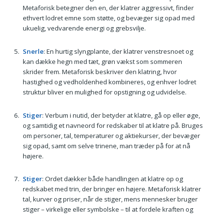
Metaforisk betegner den en, der klatrer aggressivt, finder
ethvert lodret emne som støtte, og bevæger sig opad med
ukuelig, vedvarende energi og grebsvilje.
Snerle
: En hurtig slyngplante, der klatrer venstresnoet og
kan dække hegn med tæt, grøn vækst som sommeren
skrider frem. Metaforisk beskriver den klatring, hvor
hastighed og vedholdenhed kombineres, og enhver lodret
struktur bliver en mulighed for opstigning og udvidelse.
Stiger
: Verbum i nutid, der betyder at klatre, gå op eller øge,
og samtidig et navneord for redskaber til at klatre på. Bruges
om personer, tal, temperaturer og aktiekurser, der bevæger
sig opad, samt om selve trinene, man træder på for at nå
højere.
Stiger
: Ordet dækker både handlingen at klatre op og
redskabet med trin, der bringer en højere. Metaforisk klatrer
tal, kurver og priser, når de stiger, mens mennesker bruger
stiger – virkelige eller symbolske – til at fordele kraften og