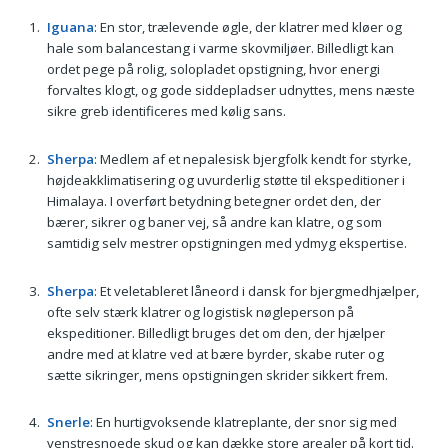
Iguana
: En stor, trælevende øgle, der klatrer med kløer og
hale som balancestang i varme skovmiljøer. Billedligt kan
ordet pege på rolig, solopladet opstigning, hvor energi
forvaltes klogt, og gode siddepladser udnyttes, mens næste
sikre greb identificeres med kølig sans.
Sherpa
: Medlem af et nepalesisk bjergfolk kendt for styrke,
højdeakklimatisering og uvurderlig støtte til ekspeditioner i
Himalaya. I overført betydning betegner ordet den, der
bærer, sikrer og baner vej, så andre kan klatre, og som
samtidig selv mestrer opstigningen med ydmyg ekspertise.
Sherpa
: Et veletableret låneord i dansk for bjergmedhjælper,
ofte selv stærk klatrer og logistisk nøgleperson på
ekspeditioner. Billedligt bruges det om den, der hjælper
andre med at klatre ved at bære byrder, skabe ruter og
sætte sikringer, mens opstigningen skrider sikkert frem.
Snerle
: En hurtigvoksende klatreplante, der snor sig med
venstresnoede skud og kan dække store arealer på kort tid.