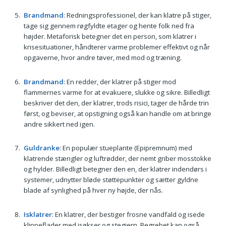
Brandmand
: Redningsprofessionel, der kan klatre på stiger,
tage sig gennem røgfyldte etager og hente folk ned fra
højder. Metaforisk betegner det en person, som klatrer i
krisesituationer, håndterer varme problemer effektivt og når
opgaverne, hvor andre tøver, med mod og træning.
Brandmand
: En redder, der klatrer på stiger mod
flammernes varme for at evakuere, slukke og sikre. Billedligt
beskriver det den, der klatrer, trods risici, tager de hårde trin
først, og beviser, at opstigning også kan handle om at bringe
andre sikkert ned igen.
Guldranke
: En populær stueplante (Epipremnum) med
klatrende stængler og luftrødder, der nemt griber mosstokke
og hylder. Billedligt betegner den en, der klatrer indendørs i
systemer, udnytter bløde støttepunkter og sætter gyldne
blade af synlighed på hver ny højde, der nås.
Isklatrer
: En klatrer, der bestiger frosne vandfald og isede
klippeflader med isøkser og stegjern. Begrebet kan også