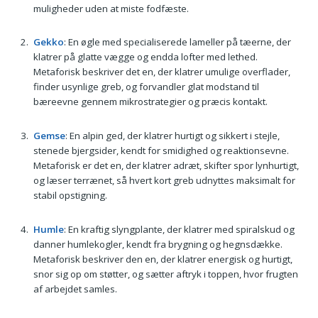
muligheder uden at miste fodfæste.
Gekko
: En øgle med specialiserede lameller på tæerne, der
klatrer på glatte vægge og endda lofter med lethed.
Metaforisk beskriver det en, der klatrer umulige overflader,
finder usynlige greb, og forvandler glat modstand til
bæreevne gennem mikrostrategier og præcis kontakt.
Gemse
: En alpin ged, der klatrer hurtigt og sikkert i stejle,
stenede bjergsider, kendt for smidighed og reaktionsevne.
Metaforisk er det en, der klatrer adræt, skifter spor lynhurtigt,
og læser terrænet, så hvert kort greb udnyttes maksimalt for
stabil opstigning.
Humle
: En kraftig slyngplante, der klatrer med spiralskud og
danner humlekogler, kendt fra brygning og hegnsdække.
Metaforisk beskriver den en, der klatrer energisk og hurtigt,
snor sig op om støtter, og sætter aftryk i toppen, hvor frugten
af arbejdet samles.