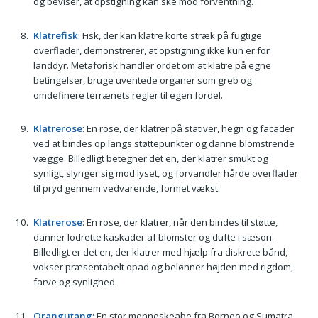
og beviser, at opstigning kan ske mod forventning.
Klatrefisk
: Fisk, der kan klatre korte stræk på fugtige
overflader, demonstrerer, at opstigning ikke kun er for
landdyr. Metaforisk handler ordet om at klatre på egne
betingelser, bruge uventede organer som greb og
omdefinere terrænets regler til egen fordel.
Klatrerose
: En rose, der klatrer på stativer, hegn og facader
ved at bindes op langs støttepunkter og danne blomstrende
vægge. Billedligt betegner det en, der klatrer smukt og
synligt, slynger sig mod lyset, og forvandler hårde overflader
til pryd gennem vedvarende, formet vækst.
Klatrerose
: En rose, der klatrer, når den bindes til støtte,
danner lodrette kaskader af blomster og dufte i sæson.
Billedligt er det en, der klatrer med hjælp fra diskrete bånd,
vokser præsentabelt opad og belønner højden med rigdom,
farve og synlighed.
Orangutang
: En stor menneskeabe fra Borneo og Sumatra,