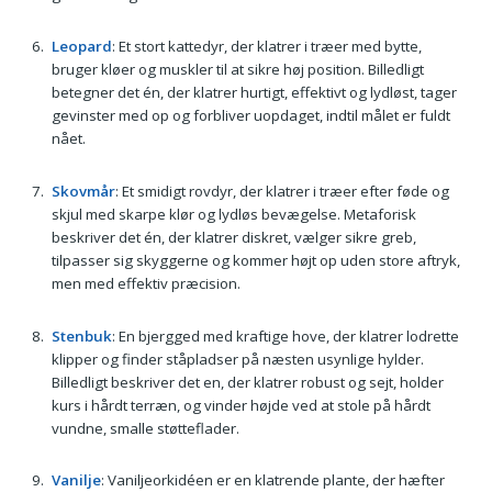
Leopard
: Et stort kattedyr, der klatrer i træer med bytte,
bruger kløer og muskler til at sikre høj position. Billedligt
betegner det én, der klatrer hurtigt, effektivt og lydløst, tager
gevinster med op og forbliver uopdaget, indtil målet er fuldt
nået.
Skovmår
: Et smidigt rovdyr, der klatrer i træer efter føde og
skjul med skarpe klør og lydløs bevægelse. Metaforisk
beskriver det én, der klatrer diskret, vælger sikre greb,
tilpasser sig skyggerne og kommer højt op uden store aftryk,
men med effektiv præcision.
Stenbuk
: En bjergged med kraftige hove, der klatrer lodrette
klipper og finder ståpladser på næsten usynlige hylder.
Billedligt beskriver det en, der klatrer robust og sejt, holder
kurs i hårdt terræn, og vinder højde ved at stole på hårdt
vundne, smalle støtteflader.
Vanilje
: Vaniljeorkidéen er en klatrende plante, der hæfter