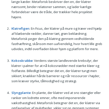
lange kæder. Metaforisk beskriver den en, der klatrer
nænsomt, binder relationer sammen, og lader kærlige
forbindelser være de tråde, der trækker hele projektet
højere.
Klatrefigen
: En Ficus, der klatrer på mure og træer ved hjælp
af klæbende rødder, danner tæt, grøn beklædning.
Metaforisk peger den på klatring gennem vedholdende
fasthæftning, skånsom men uafvendelig, hvor hvert lille greb
udvides, indtil overfladen bliver hjem og platform for mere.
Kokoskrabbe
: Verdens største landlevende krebsdyr, der
klatrer i palmer for at nå kokosnødder med stærke kløer og
fodfæste. Billedligt betegner det en, der klatrer tungt men
sikkert, knækker hårde barrierer og når ressourcer i højder,
som kræver styrke, tålmodighed og strategi.
Slyngplante
: En plante, der klatrer ved at sno stængler eller
ranker om lodrette emner, ofte med imponerende
væksthastighed. Metaforisk betegner det en, der klatrer via
omfavnelser af muligheder, vikler sig op gennem systemer