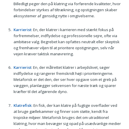
Billedligt peger den på klatring via forførende kvaliteter, hvor
forbindelser styrkes af tiltrækning, og opstigningen skaber
økosystemer af gensidig nytte i omgivelserne.
Karrierist
: En, der klatrer i karrieren med stærkt fokus på
forfremmelser, indflydelse og professionelle sejre, ofte via
ambitiøse valg. Begrebet kan opfattes neutralt eller skeptisk
og fremhæver viljen til at prioritere opstigningen, selv når
vejen kræver taktisk manøvrering.
Karrierist
: En, der målrettet klatrer i arbejdslivet, søger
indflydelse og rangerer fremskridt højt i prioriteringerne.
Metaforisk er det den, der ser hver opgave som et greb på
væggen, planlægger sekvensen for næste træk og sparer
kræfter til det afgørende dyno.
Klatrefisk
: En fisk, der kan klatre på fugtige overflader ved
at bruge gællekammer og finner som støtte, kendt fra
tropiske miljøer. Metaforisk bruges det om utraditionel
klatring, hvor man bevæger sig opad på usædvanlige medier