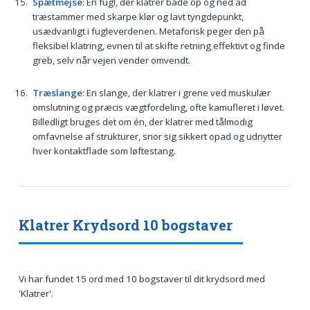
Spætmejse
: En fugl, der klatrer både op og ned ad
træstammer med skarpe klør og lavt tyngdepunkt,
usædvanligt i fugleverdenen. Metaforisk peger den på
fleksibel klatring, evnen til at skifte retning effektivt og finde
greb, selv når vejen vender omvendt.
Træslange
: En slange, der klatrer i grene ved muskulær
omslutning og præcis vægtfordeling, ofte kamufleret i løvet.
Billedligt bruges det om én, der klatrer med tålmodig
omfavnelse af strukturer, snor sig sikkert opad og udnytter
hver kontaktflade som løftestang.
Klatrer Krydsord 10 bogstaver
Vi har fundet 15 ord med 10 bogstaver til dit krydsord med
'Klatrer'.