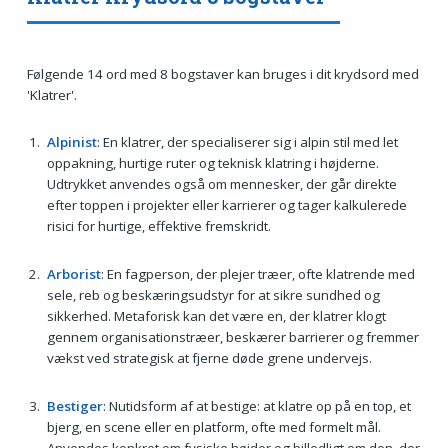
Følgende 14 ord med 8 bogstaver kan bruges i dit krydsord med
'Klatrer'.
Alpinist
: En klatrer, der specialiserer sig i alpin stil med let
oppakning, hurtige ruter og teknisk klatring i højderne.
Udtrykket anvendes også om mennesker, der går direkte
efter toppen i projekter eller karrierer og tager kalkulerede
risici for hurtige, effektive fremskridt.
Arborist
: En fagperson, der plejer træer, ofte klatrende med
sele, reb og beskæringsudstyr for at sikre sundhed og
sikkerhed. Metaforisk kan det være en, der klatrer klogt
gennem organisationstræer, beskærer barrierer og fremmer
vækst ved strategisk at fjerne døde grene undervejs.
Bestiger
: Nutidsform af at bestige: at klatre op på en top, et
bjerg, en scene eller en platform, ofte med formelt mål.
Anvendes konkret om fysiske højder og billedligt om den, der