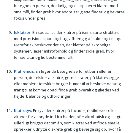
betegne en person, der køligt og disciplineret klatrer mod
sine mål, finder greb hvor andre ser glatte flader, og bevarer
fokus under pres.
Isklatrer
: En specialist, der klatrer på isens sarte strukturer
med præcision i spark og hug, afhængig af kulde og timing.
Metaforisk beskriver det en, der klatrer på skrøbelige
systemer, læser mikroforhold og finder sikre greb, hvor
temperatur og tid bestemmer alt.
Klatremus
: En legende betegnelse for et barn eller en
person, der elsker at klatre, gerne i træer, på klatrevægge
eller møbler. Udtrykket bruger humor til at beskrive naturlig
trang til at komme opad, finde greb overalt og glædes ved
højde, balance og udfordringer.
Klatretyv
: En tyv, der klatrer på facader, nedløbsrør eller
altaner for at bryde ind fra højder, ofte akrobatisk og listigt.
Billedligt bruges det om én, som klatrer ved at finde smalle
sprækker, udnytte diskrete greb og bevæge sig op, hvor få