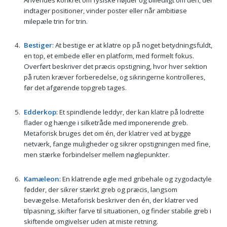
indtager positioner, vinder poster eller når ambitiøse
milepæle trin for trin.
Bestiger
: At bestige er at klatre op på noget betydningsfuldt,
en top, et embede eller en platform, med formelt fokus.
Overført beskriver det præcis opstigning, hvor hver sektion
på ruten kræver forberedelse, og sikringerne kontrolleres,
før det afgørende topgreb tages.
Edderkop
: Et spindlende leddyr, der kan klatre på lodrette
flader og hænge i silketråde med imponerende greb.
Metaforisk bruges det om én, der klatrer ved at bygge
netværk, fange muligheder og sikrer opstigningen med fine,
men stærke forbindelser mellem nøglepunkter.
Kamæleon
: En klatrende øgle med gribehale og zygodactyle
fødder, der sikrer stærkt greb og præcis, langsom
bevægelse. Metaforisk beskriver den én, der klatrer ved
tilpasning, skifter farve til situationen, og finder stabile greb i
skiftende omgivelser uden at miste retning.