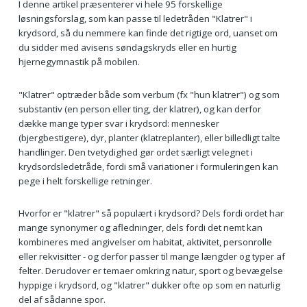
I denne artikel præsenterer vi hele 95 forskellige
løsningsforslag, som kan passe til ledetråden "Klatrer" i
krydsord, så du nemmere kan finde det rigtige ord, uanset om
du sidder med avisens søndagskryds eller en hurtig
hjernegymnastik på mobilen.
"Klatrer" optræder både som verbum (fx "hun klatrer") og som
substantiv (en person eller ting, der klatrer), og kan derfor
dække mange typer svar i krydsord: mennesker
(bjergbestigere), dyr, planter (klatreplanter), eller billedligt talte
handlinger. Den tvetydighed gør ordet særligt velegnet i
krydsordsledetråde, fordi små variationer i formuleringen kan
pege i helt forskellige retninger.
Hvorfor er "klatrer" så populært i krydsord? Dels fordi ordet har
mange synonymer og afledninger, dels fordi det nemt kan
kombineres med angivelser om habitat, aktivitet, personrolle
eller rekvisitter - og derfor passer til mange længder og typer af
felter. Derudover er temaer omkring natur, sport og bevægelse
hyppige i krydsord, og "klatrer" dukker ofte op som en naturlig
del af sådanne spor.