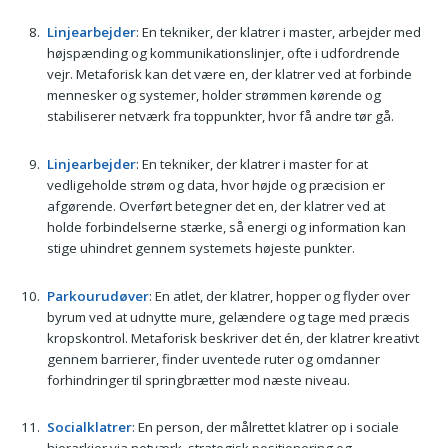
Linjearbejder
: En tekniker, der klatrer i master, arbejder med
højspænding og kommunikationslinjer, ofte i udfordrende
vejr. Metaforisk kan det være en, der klatrer ved at forbinde
mennesker og systemer, holder strømmen kørende og
stabiliserer netværk fra toppunkter, hvor få andre tør gå.
Linjearbejder
: En tekniker, der klatrer i master for at
vedligeholde strøm og data, hvor højde og præcision er
afgørende. Overført betegner det en, der klatrer ved at
holde forbindelserne stærke, så energi og information kan
stige uhindret gennem systemets højeste punkter.
Parkourudøver
: En atlet, der klatrer, hopper og flyder over
byrum ved at udnytte mure, gelændere og tage med præcis
kropskontrol. Metaforisk beskriver det én, der klatrer kreativt
gennem barrierer, finder uventede ruter og omdanner
forhindringer til springbrætter mod næste niveau.
Socialklatrer
: En person, der målrettet klatrer op i sociale