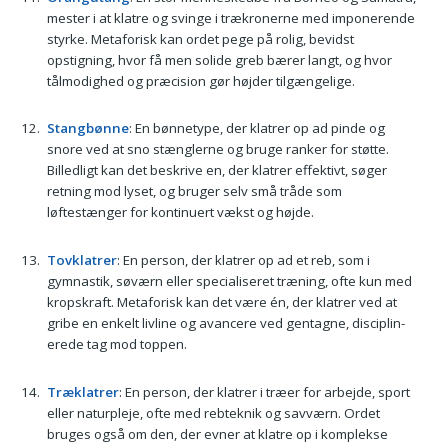
mester i at klatre og svinge i trækronerne med imponerende
styrke. Metaforisk kan ordet pege på rolig, bevidst
opstigning, hvor få men solide greb bærer langt, og hvor
tålmodighed og præcision gør højder tilgængelige.
Stangbønne
: En bønnetype, der klatrer op ad pinde og
snore ved at sno stænglerne og bruge ranker for støtte.
Billedligt kan det beskrive en, der klatrer effektivt, søger
retning mod lyset, og bruger selv små tråde som
løftestænger for kontinuert vækst og højde.
Tovklatrer
: En person, der klatrer op ad et reb, som i
gymnastik, søværn eller specialiseret træning, ofte kun med
kropskraft. Metaforisk kan det være én, der klatrer ved at
gribe en enkelt livline og avancere ved gentagne, disciplin­
erede tag mod toppen.
Træklatrer
: En person, der klatrer i træer for arbejde, sport
eller naturpleje, ofte med rebteknik og savværn. Ordet
bruges også om den, der evner at klatre op i komplekse