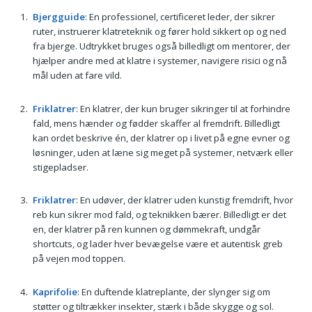
Bjergguide
: En professionel, certificeret leder, der sikrer
ruter, instruerer klatreteknik og fører hold sikkert op og ned
fra bjerge. Udtrykket bruges også billedligt om mentorer, der
hjælper andre med at klatre i systemer, navigere risici og nå
mål uden at fare vild.
Friklatrer
: En klatrer, der kun bruger sikringer til at forhindre
fald, mens hænder og fødder skaffer al fremdrift. Billedligt
kan ordet beskrive én, der klatrer op i livet på egne evner og
løsninger, uden at læne sig meget på systemer, netværk eller
stigepladser.
Friklatrer
: En udøver, der klatrer uden kunstig fremdrift, hvor
reb kun sikrer mod fald, og teknikken bærer. Billedligt er det
en, der klatrer på ren kunnen og dømmekraft, undgår
shortcuts, og lader hver bevægelse være et autentisk greb
på vejen mod toppen.
Kaprifolie
: En duftende klatreplante, der slynger sig om
støtter og tiltrækker insekter, stærk i både skygge og sol.