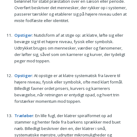
belønnet for stabil præstation over en sæson eller periode.
Overført beskriver det mennesker, der rykker op i systemer,
passerer tærskler og etablerer sig på højere niveau uden at
miste fodfæste eller identitet.
Opstiger
: Nutidsform af at stige op: at klatre, løfte sig eller
bevæge sig til et højere niveau, fysisk eller symbolsk.
Udtrykket bruges om mennesker, værdier og fænomener,
der løfter sig, såvel som om karrierer og kurver, der tydeligt
peger mod toppen.
Opstiger
: At opstige er at klatre systematisk fra lavere til
højere niveau, fysisk eller symbolsk, ofte med klart formål.
Billedligt favner ordet prisers, kurvers og karrierers
bevægelse, når retningen er entydigt opad, og hvert trin
forstærker momentum mod toppen.
Træløber
: En lille fugl, der klatrer spiralformet op ad
stammer og henter føde fra barkens sprækker med buet
næb. Billedligt beskriver den en, der klatrer i små,
systematiske mønstre, udnytter mikromuligheder og