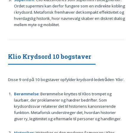
Ordet supermini kan derfor fungere som en indirekte kobling
i krydsord. Metaforisk fremhæver det kompakt effektivitet og
hverdagslig historik, hvor navnevalg skaber en diskret dialog
mellem myte og mobilitet.
Klio Krydsord 10 bogstaver
Disse 9 ord på 10 bogstaver opfylder krydsord-ledetråden 'Klio'.
Berømmelse
: Berømmelse knyttes til Klios trompet og
laurbær, der proklamerer og hædrer bedrifter. Som
krydsordssvar relaterer det til historiens kanoniserende
funktion. Metaforisk understreger det, hvordan historier
giver ry, legitimitet og eftermæle til personer og handlinger.
Historiker
: Historiker er den moderne fagperson i Klios