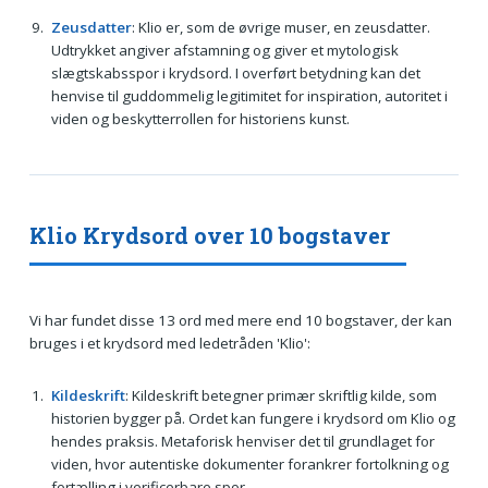
Zeusdatter
: Klio er, som de øvrige muser, en zeusdatter.
Udtrykket angiver afstamning og giver et mytologisk
slægtskabsspor i krydsord. I overført betydning kan det
henvise til guddommelig legitimitet for inspiration, autoritet i
viden og beskytterrollen for historiens kunst.
Klio Krydsord over 10 bogstaver
Vi har fundet disse 13 ord med mere end 10 bogstaver, der kan
bruges i et krydsord med ledetråden 'Klio':
Kildeskrift
: Kildeskrift betegner primær skriftlig kilde, som
historien bygger på. Ordet kan fungere i krydsord om Klio og
hendes praksis. Metaforisk henviser det til grundlaget for
viden, hvor autentiske dokumenter forankrer fortolkning og
fortælling i verificerbare spor.