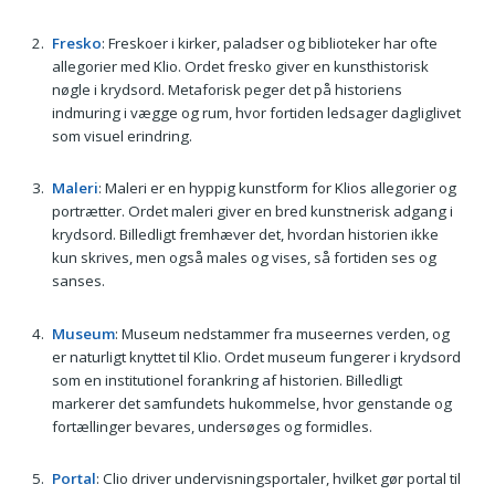
Fresko
: Freskoer i kirker, paladser og biblioteker har ofte
allegorier med Klio. Ordet fresko giver en kunsthistorisk
nøgle i krydsord. Metaforisk peger det på historiens
indmuring i vægge og rum, hvor fortiden ledsager dagliglivet
som visuel erindring.
Maleri
: Maleri er en hyppig kunstform for Klios allegorier og
portrætter. Ordet maleri giver en bred kunstnerisk adgang i
krydsord. Billedligt fremhæver det, hvordan historien ikke
kun skrives, men også males og vises, så fortiden ses og
sanses.
Museum
: Museum nedstammer fra museernes verden, og
er naturligt knyttet til Klio. Ordet museum fungerer i krydsord
som en institutionel forankring af historien. Billedligt
markerer det samfundets hukommelse, hvor genstande og
fortællinger bevares, undersøges og formidles.
Portal
: Clio driver undervisningsportaler, hvilket gør portal til