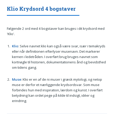
Klio Krydsord 4 bogstaver
Følgende 2 ord med 4 bogstaver kan bruges i dit krydsord med
'Klio'.
Klio
: Selve navnet klio kan også være svar, især i temakryds
eller når definitionen efterlyser musenavn. Det markerer
kernen i ledetråden. I overført brug bruges navnet som
kortnøgle til historien, dokumentationens ånd og bevidsthed
om tidens gang.
Muse
: Klio er en af de ni muser i græsk mytologi, og netop
muse er derfor et nærliggende krydsordsvar. Som muse
forbindes hun med inspiration, lærdom og kunst. I overført
betydning kan ordet pege på kilde til indsigt, idéer og
erindring.