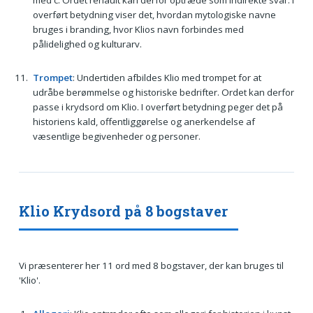
med c. Ordet renault kan derfor optræde som indirekte svar. I
overført betydning viser det, hvordan mytologiske navne
bruges i branding, hvor Klios navn forbindes med
pålidelighed og kulturarv.
Trompet
: Undertiden afbildes Klio med trompet for at
udråbe berømmelse og historiske bedrifter. Ordet kan derfor
passe i krydsord om Klio. I overført betydning peger det på
historiens kald, offentliggørelse og anerkendelse af
væsentlige begivenheder og personer.
Klio Krydsord på 8 bogstaver
Vi præsenterer her 11 ord med 8 bogstaver, der kan bruges til
'Klio'.