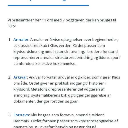
Vi præsenterer her 11 ord med 7 bogstaver, der kan bruges til
'Klio'.
Annaler
: Annaler er årvise optegnelser over begivenheder,
et klassisk redskab i Klios verden. Ordet passer som
krydsordsløsning med historisk farvning. I bredere forstand
repræsenterer annaler struktureret erindring og tidens spor i
samfundets kollektive hukommelse.
Arkivar
: Arkivar forvalter arkivalier og kilder, som nærer Klios
område. Ordet giver en praktisk indgang til historien i
krydsord. Metaforisk repræsenterer det vogteren af
erindring, systematikerens blik og tilgængeliggørelse af
dokumenter, der gør fortiden søgbar.
Fornavn
: Klio bruges som fornavn, omend sjældent i
Danmark. Ordet fornavn passer som krydsordsangivelse af
navnets brug. I overført betydning peger det på