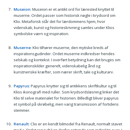
Museion
: Museion er et antikt ord for lærested knyttet til
muserne. Ordet passer som historisk nøgle i krydsord om
Klio. Metaforisk står det for lærdommens hjem, hvor
videnskab, kunst og historieskrivning samles under Klios
symbolske værn og inspiration.
Muserne
: Klio tilhører muserne, den mytiske kreds af
inspirationsgudinder. Ordet muserne indkredser hendes
selskab og kontekst. I overført betydning kan det bruges om
inspirationskilder generelt, videnskabelig ånd og
kunstneriske kræfter, som nærer skrift, tale og kulturarv.
Papyrus
: Papyrus knytter sig til antikkens skriftkultur og til
Klios ikonografi med ruller. Som krydsordsløsning linker det
Klio til selve materialet for historien. Billedligt bliver papyrus
et symbol på skrøbelig, men varig transmission af fortidens
stemmer.
Renault
: Clio er en kendt bilmodel fra Renault, normalt stavet