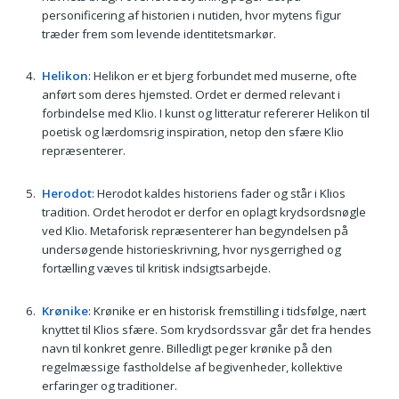
personificering af historien i nutiden, hvor mytens figur
træder frem som levende identitetsmarkør.
Helikon
: Helikon er et bjerg forbundet med muserne, ofte
anført som deres hjemsted. Ordet er dermed relevant i
forbindelse med Klio. I kunst og litteratur refererer Helikon til
poetisk og lærdomsrig inspiration, netop den sfære Klio
repræsenterer.
Herodot
: Herodot kaldes historiens fader og står i Klios
tradition. Ordet herodot er derfor en oplagt krydsordsnøgle
ved Klio. Metaforisk repræsenterer han begyndelsen på
undersøgende historieskrivning, hvor nysgerrighed og
fortælling væves til kritisk indsigtsarbejde.
Krønike
: Krønike er en historisk fremstilling i tidsfølge, nært
knyttet til Klios sfære. Som krydsordssvar går det fra hendes
navn til konkret genre. Billedligt peger krønike på den
regelmæssige fastholdelse af begivenheder, kollektive
erfaringer og traditioner.