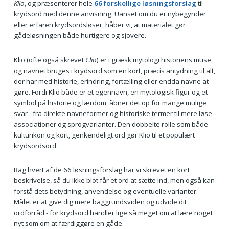
Klio
, og præsenterer hele
66 forskellige løsningsforslag
til
krydsord med denne anvisning. Uanset om du er nybegynder
eller erfaren krydsordsløser, håber vi, at materialet gør
gådeløsningen både hurtigere og sjovere.
Klio (ofte også skrevet
Clio
) er i græsk mytologi historiens muse,
og navnet bruges i krydsord som en kort, præcis antydning til alt,
der har med historie, erindring, fortælling eller endda navne at
gøre. Fordi Klio både er et egennavn, en mytologisk figur og et
symbol på historie og lærdom, åbner det op for mange mulige
svar - fra direkte navneformer og historiske termer til mere løse
associationer og sprogvarianter. Den dobbelte rolle som både
kulturikon og kort, genkendeligt ord gør Klio til et populært
krydsordsord.
Bag hvert af de 66 løsningsforslag har vi skrevet en kort
beskrivelse, så du ikke blot får et ord at sætte ind, men også kan
forstå dets betydning, anvendelse og eventuelle varianter.
Målet er at give dig mere baggrundsviden og udvide dit
ordforråd - for krydsord handler lige så meget om at lære noget
nyt som om at færdiggøre en gåde.