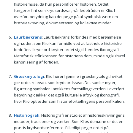
historiemuse, da hun personificerer historien. Ordet
fungerer fint som krydsordsvar, når ledetråden er Klio. I
overført betydning kan det pege på al symbolsk værn om
historieskrivning, dokumentation og kollektive minder.
Laurbærkrans
: Laurbærkrans forbindes med berømmelse
og hæder, som Klio kan formidle ved at fastholde historiske
bedrifter. I krydsord knytter ordet sig til hendes ikonografi.
Metaforisk står kransen for historiens dom, minde og kulturel
kanonisering af fortiden.
Græskmytologi
: Klio hører hjemme i græskmytologi, hvilket
gør ordet relevant som krydsordssvar. Det samler myter,
figurer og symboler i antikkens forestillingsverden. I overført
betydning dækker det også kulturelle aftryk og ikonografi,
hvor Klio optræder som historiefortællingens personifikation.
Historiografi
: Historiografi er studiet af historieskrivningens
metoder, traditioner og værker. Som Klios domæne er det en
præcis krydsordsreference. Billedligt peger ordet på,