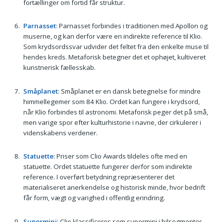
fortællinger om fortid får struktur.
Parnasset
: Parnasset forbindes i traditionen med Apollon og
muserne, og kan derfor være en indirekte reference til Klio.
Som krydsordssvar udvider det feltet fra den enkelte muse til
hendes kreds. Metaforisk betegner det et ophøjet, kultiveret
kunstnerisk fællesskab.
Småplanet
: Småplanet er en dansk betegnelse for mindre
himmellegemer som 84 Klio. Ordet kan fungere i krydsord,
når Klio forbindes til astronomi. Metaforisk peger det på små,
men varige spor efter kulturhistorie i navne, der cirkulerer i
videnskabens verdener.
Statuette
: Priser som Clio Awards tildeles ofte med en
statuette. Ordet statuette fungerer derfor som indirekte
reference. I overført betydning repræsenterer det
materialiseret anerkendelse og historisk minde, hvor bedrift
får form, vægt og varighed i offentlig erindring.
Supermini
: Clio klassificeres som supermini i bilsegmenter.