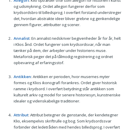
Allegori
: Klio optræder ofte som allegori for historien i kunst
og udsmykning. Ordet allegori fungerer derfor som
krydsordsbro til billedsprog. I overført forstand understreger
det, hvordan abstrakte ideer bliver grebne og genkendelige
gennem figurer, attributter og scener.
Annalist
: En annalist nedskriver begivenheder år for år, helt
i Klios ånd. Ordet fungerer som krydsordsvar, når man
tænker på dem, der arbejder under historiens muse.
Metaforisk peger det på tålmodig registrering og ordnet
opbevaring af erfaringsstof.
Antikken
: Antikken er perioden, hvor musernes myter
formes og Klios ikonografi forankres. Ordet giver historisk
ramme i krydsord. I overført betydning står antikken som
kulturelt arkiv og model for senere historiesyn, kunstneriske
idealer og videnskabelige traditioner.
Attribut
: Attribut betegner de genstande, der kendetegner
Klio, eksempelvis skriftrulle og bog. Som krydsordssvar
forbinder det ledetråden med hendes billedsprog. I overført