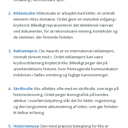
Kildestudie
: Kildestudie er arbejdet med kilder, et centralt
element i Klios domæne. Ordet giver en metodisk indgang i
krydsord. Billedligt repræsenterer det detektivisk nærvær
ved dokumenter, for at rekonstruere mening, kontekster og
de stemmer, der formede fortiden.
Reklamepris
: Clio Awards er en international reklamepris,
normalt skrevet med c. Ordet reklamepris kan være
krydsordsløsning knyttet til Klio. Billedligt peger det på
anerkendelsens historie, hvor fremragende kommunikation
indskrives i fælles erindring og faglige kanoniseringer.
Skriftrulle
: Klio afbildes ofte med en skriftrulle, som tegn på
historieskrivning. Ordet peger ikonografisk på hendes
attribut. I overført betydning står det for kilder, registrering
og den langsomme akkumulering af viden, som gør fortiden
til delbar erfaring.
Historiemuse
: Den mest præcise betegning for Klio er