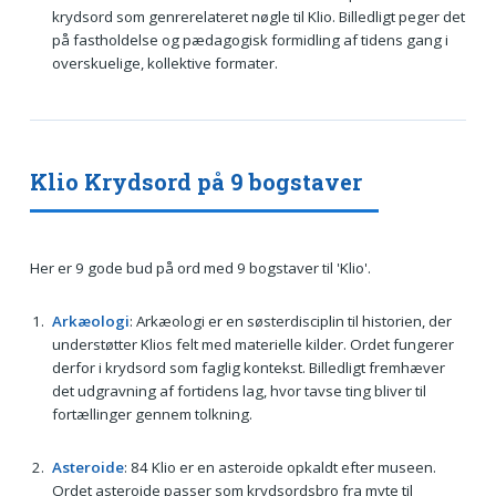
krydsord som genrerelateret nøgle til Klio. Billedligt peger det
på fastholdelse og pædagogisk formidling af tidens gang i
overskuelige, kollektive formater.
Klio Krydsord på 9 bogstaver
Her er 9 gode bud på ord med 9 bogstaver til 'Klio'.
Arkæologi
: Arkæologi er en søsterdisciplin til historien, der
understøtter Klios felt med materielle kilder. Ordet fungerer
derfor i krydsord som faglig kontekst. Billedligt fremhæver
det udgravning af fortidens lag, hvor tavse ting bliver til
fortællinger gennem tolkning.
Asteroide
: 84 Klio er en asteroide opkaldt efter museen.
Ordet asteroide passer som krydsordsbro fra myte til