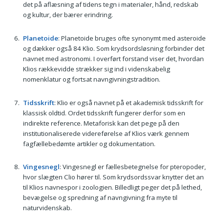
det på aflæsning af tidens tegn i materialer, hånd, redskab
og kultur, der bærer erindring.
Planetoide
: Planetoide bruges ofte synonymt med asteroide
og dækker også 84 Klio. Som krydsordsløsning forbinder det
navnet med astronomi. I overført forstand viser det, hvordan
Klios rækkevidde strækker sig ind i videnskabelig
nomenklatur og fortsat navngivningstradition.
Tidsskrift
: Klio er også navnet på et akademisk tidsskrift for
klassisk oldtid. Ordet tidsskrift fungerer derfor som en
indirekte reference. Metaforisk kan det pege på den
institutionaliserede videreførelse af Klios værk gennem
fagfællebedømte artikler og dokumentation.
Vingesnegl
: Vingesnegl er fællesbetegnelse for pteropoder,
hvor slægten Clio hører til. Som krydsordssvar knytter det an
til Klios navnespor i zoologien. Billedligt peger det på lethed,
bevægelse og spredning af navngivning fra myte til
naturvidenskab.