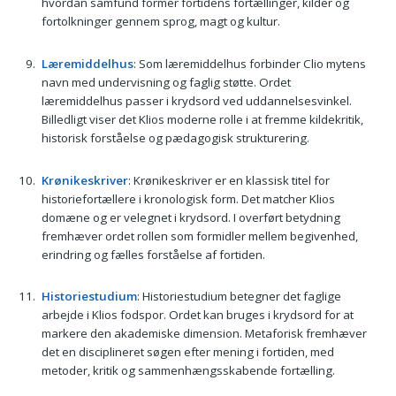
hvordan samfund former fortidens fortællinger, kilder og
fortolkninger gennem sprog, magt og kultur.
Læremiddelhus
: Som læremiddelhus forbinder Clio mytens
navn med undervisning og faglig støtte. Ordet
læremiddelhus passer i krydsord ved uddannelsesvinkel.
Billedligt viser det Klios moderne rolle i at fremme kildekritik,
historisk forståelse og pædagogisk strukturering.
Krønikeskriver
: Krønikeskriver er en klassisk titel for
historiefortællere i kronologisk form. Det matcher Klios
domæne og er velegnet i krydsord. I overført betydning
fremhæver ordet rollen som formidler mellem begivenhed,
erindring og fælles forståelse af fortiden.
Historiestudium
: Historiestudium betegner det faglige
arbejde i Klios fodspor. Ordet kan bruges i krydsord for at
markere den akademiske dimension. Metaforisk fremhæver
det en disciplineret søgen efter mening i fortiden, med
metoder, kritik og sammenhængsskabende fortælling.