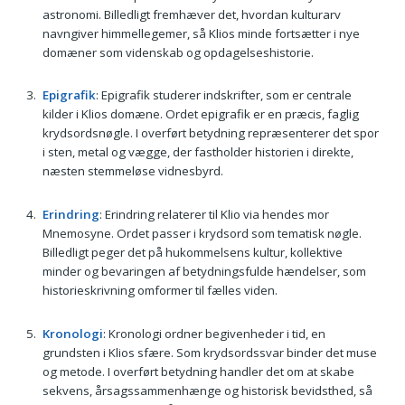
astronomi. Billedligt fremhæver det, hvordan kulturarv
navngiver himmellegemer, så Klios minde fortsætter i nye
domæner som videnskab og opdagelseshistorie.
Epigrafik
: Epigrafik studerer indskrifter, som er centrale
kilder i Klios domæne. Ordet epigrafik er en præcis, faglig
krydsordsnøgle. I overført betydning repræsenterer det spor
i sten, metal og vægge, der fastholder historien i direkte,
næsten stemmeløse vidnesbyrd.
Erindring
: Erindring relaterer til Klio via hendes mor
Mnemosyne. Ordet passer i krydsord som tematisk nøgle.
Billedligt peger det på hukommelsens kultur, kollektive
minder og bevaringen af betydningsfulde hændelser, som
historieskrivning omformer til fælles viden.
Kronologi
: Kronologi ordner begivenheder i tid, en
grundsten i Klios sfære. Som krydsordssvar binder det muse
og metode. I overført betydning handler det om at skabe
sekvens, årsagssammenhænge og historisk bevidsthed, så