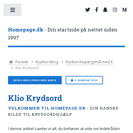
Toggle
Homepage.dk
- Din startside på nettet siden
1997
Forside
Krydsordbog
Krydsordsspørgsmål med K
Klio Krydsord
KRYDSORDSSPØRGSMÅL MED K
5. FEBRUAR 2026
Klio Krydsord
VELKOMMEN TIL HOMEPAGE.DK
- DIN DANSKE
KILDE TIL KRYDSORDHJÆLP
I denne artikel samler vi alt, du behøver at vide om ledetråden