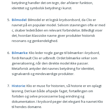
betydning handler det om tegn, der afslører funktion,
identitet og symbolsk betydning i kunst.
Bilmodel
: Bilmodel er et logisk krydsordsord, da Clio er
navnet på en populær model. Selvom stavningen ofte er med
c, skaber ledetråden en relevant forbindelse. Billedligt viser
det, hvordan klassiske navne giver produkter historisk
resonans og genkendelighed.
Bilmærke
: Klio leder nogle gange til bilmærker i krydsord,
fordi Renault Clio er udbredt. Ordet bilmærke virker som
generalisering, når den direkte model ikke passer.
Metaforisk antyder det navnes betydning for identitet,
signalværdi og mindeværdige produkter.
Historie
: Klio er muse for historien, så historie er en oplagt
løsning. Det kan både afspejle faget, fortællingen om
fortiden og selve processerne bag erindring og
dokumentation. I krydsord peger det elegant fra navnet Klio
til hendes domæne.