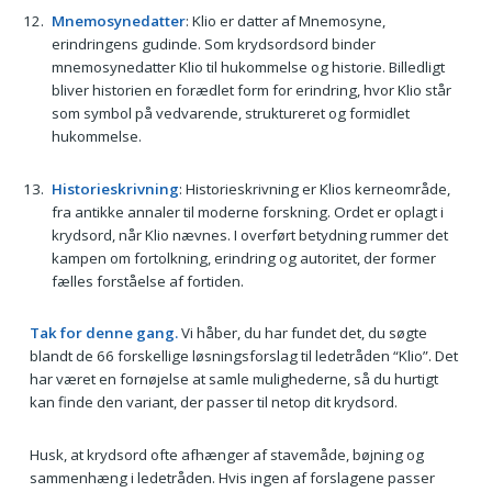
Mnemosynedatter
: Klio er datter af Mnemosyne,
erindringens gudinde. Som krydsordsord binder
mnemosynedatter Klio til hukommelse og historie. Billedligt
bliver historien en forædlet form for erindring, hvor Klio står
som symbol på vedvarende, struktureret og formidlet
hukommelse.
Historieskrivning
: Historieskrivning er Klios kerneområde,
fra antikke annaler til moderne forskning. Ordet er oplagt i
krydsord, når Klio nævnes. I overført betydning rummer det
kampen om fortolkning, erindring og autoritet, der former
fælles forståelse af fortiden.
Tak for denne gang.
Vi håber, du har fundet det, du søgte
blandt de 66 forskellige løsningsforslag til ledetråden “Klio”. Det
har været en fornøjelse at samle mulighederne, så du hurtigt
kan finde den variant, der passer til netop dit krydsord.
Husk, at krydsord ofte afhænger af stavemåde, bøjning og
sammenhæng i ledetråden. Hvis ingen af forslagene passer