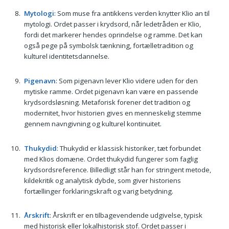
Mytologi
: Som muse fra antikkens verden knytter Klio an til
mytologi. Ordet passer i krydsord, når ledetråden er Klio,
fordi det markerer hendes oprindelse og ramme. Det kan
også pege på symbolsk tænkning, fortælletradition og
kulturel identitetsdannelse.
Pigenavn
: Som pigenavn lever Klio videre uden for den
mytiske ramme. Ordet pigenavn kan være en passende
krydsordsløsning. Metaforisk forener det tradition og
modernitet, hvor historien gives en menneskelig stemme
gennem navngivning og kulturel kontinuitet.
Thukydid
: Thukydid er klassisk historiker, tæt forbundet
med Klios domæne. Ordet thukydid fungerer som faglig
krydsordsreference. Billedligt står han for stringent metode,
kildekritik og analytisk dybde, som giver historiens
fortællinger forklaringskraft og varig betydning.
Årskrift
: Årskrift er en tilbagevendende udgivelse, typisk
med historisk eller lokalhistorisk stof. Ordet passer i