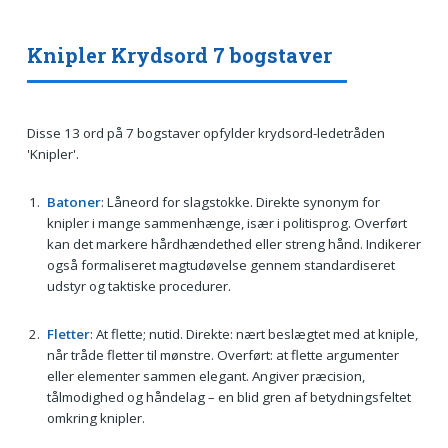
Knipler Krydsord 7 bogstaver
Disse 13 ord på 7 bogstaver opfylder krydsord-ledetråden
'Knipler'.
Batoner
: Låneord for slagstokke. Direkte synonym for
knipler i mange sammenhænge, især i politisprog. Overført
kan det markere hårdhændethed eller streng hånd. Indikerer
også formaliseret magtudøvelse gennem standardiseret
udstyr og taktiske procedurer.
Fletter
: At flette; nutid. Direkte: nært beslægtet med at kniple,
når tråde fletter til mønstre. Overført: at flette argumenter
eller elementer sammen elegant. Angiver præcision,
tålmodighed og håndelag – en blid gren af betydningsfeltet
omkring knipler.