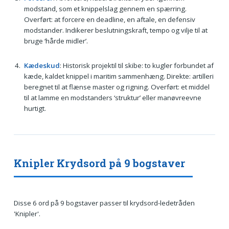
modstand, som et knippelslag gennem en spærring.
Overført: at forcere en deadline, en aftale, en defensiv
modstander. Indikerer beslutningskraft, tempo og vilje til at
bruge ‘hårde midler’.
Kædeskud
: Historisk projektil til skibe: to kugler forbundet af
kæde, kaldet knippel i maritim sammenhæng. Direkte: artilleri
beregnet til at flænse master og rigning. Overført: et middel
til at lamme en modstanders ‘struktur’ eller manøvreevne
hurtigt.
Knipler Krydsord på 9 bogstaver
Disse 6 ord på 9 bogstaver passer til krydsord-ledetråden
'Knipler'.