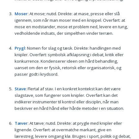
Moser
: At mose; nutid. Direkte: at mase, presse eller slå
igennem, som når man moser med en knippel. Overført: at
mose en modstander, mose et problem ned, levere en tung,
vedholdende indsats, der simpelthen vinder terræn.
Prygl
: Nomen for slag og tæsk. Direkte: handlingen med
knipler. Overført: symbolsk afklapsning i debat, kritik eller
konkurrence. Kondenserer ideen om hård behandling,
uanset om den er fysisk, retorisk eller organisatorisk, og
passer godt i krydsord.
Stave
: Flertal af stav. I en konkret kontekst kan det være
slagstave, som fungerer som knipler. Overført kan det
indikerer instrumenter til kontrol eller disciplin, når man
beskriver en hård hånd eller hårde metoder i en situation.
Tæver
: At tæve; nutid. Direkte: at prygle med knipler eller
lignende. Overført: at overmatche markant, give en
lærestreg, levere omgang klø. Bruges i sport, politik og debat,