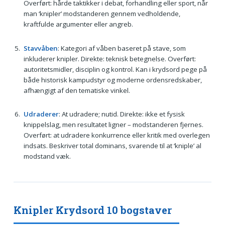
Overført: hårde taktikker i debat, forhandling eller sport, når
man ‘knipler’ modstanderen gennem vedholdende,
kraftfulde argumenter eller angreb.
Stavvåben
: Kategori af våben baseret på stave, som
inkluderer knipler. Direkte: teknisk betegnelse. Overført:
autoritetsmidler, disciplin og kontrol. Kan i krydsord pege på
både historisk kampudstyr og moderne ordensredskaber,
afhængigt af den tematiske vinkel.
Udraderer
: At udradere; nutid. Direkte: ikke et fysisk
knippelslag, men resultatet ligner – modstanderen fjernes.
Overført: at udradere konkurrence eller kritik med overlegen
indsats. Beskriver total dominans, svarende til at ‘kniple’ al
modstand væk.
Knipler Krydsord 10 bogstaver