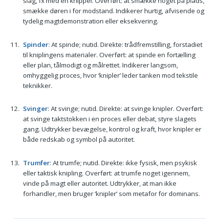
slag, fx med en knippel. Overført: at smække noget på plads,
smække døren i for modstand. Indikerer hurtig, afvisende og
tydelig magtdemonstration eller eksekvering.
Spinder
: At spinde; nutid. Direkte: trådfremstilling, forstadiet
til kniplingens materialer. Overført: at spinde en fortælling
eller plan, tålmodigt og målrettet. Indikerer langsom,
omhyggelig proces, hvor ‘knipler’ leder tanken mod tekstile
teknikker.
Svinger
: At svinge; nutid. Direkte: at svinge knipler. Overført:
at svinge taktstokken i en proces eller debat, styre slagets
gang. Udtrykker bevægelse, kontrol og kraft, hvor knipler er
både redskab og symbol på autoritet.
Trumfer
: At trumfe; nutid. Direkte: ikke fysisk, men psykisk
eller taktisk knipling. Overført: at trumfe noget igennem,
vinde på magt eller autoritet. Udtrykker, at man ikke
forhandler, men bruger ‘knipler’ som metafor for dominans.