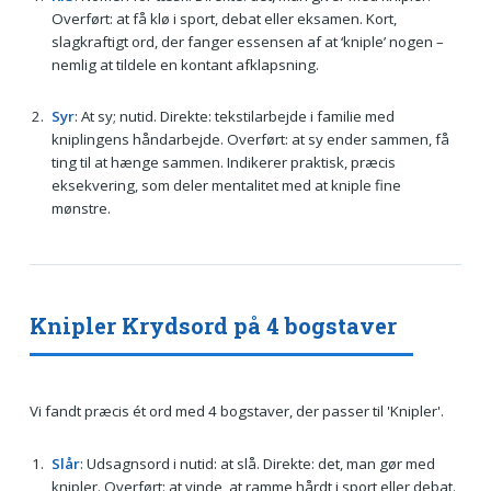
Overført: at få klø i sport, debat eller eksamen. Kort,
slagkraftigt ord, der fanger essensen af at ‘kniple’ nogen –
nemlig at tildele en kontant afklapsning.
Syr
: At sy; nutid. Direkte: tekstilarbejde i familie med
kniplingens håndarbejde. Overført: at sy ender sammen, få
ting til at hænge sammen. Indikerer praktisk, præcis
eksekvering, som deler mentalitet med at kniple fine
mønstre.
Knipler Krydsord på 4 bogstaver
Vi fandt præcis ét ord med 4 bogstaver, der passer til 'Knipler'.
Slår
: Udsagnsord i nutid: at slå. Direkte: det, man gør med
knipler. Overført: at vinde, at ramme hårdt i sport eller debat.