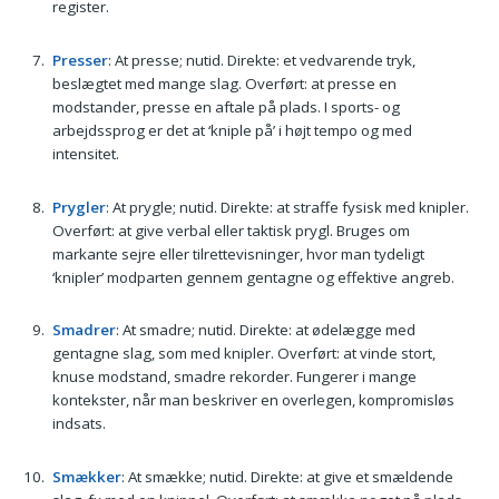
register.
Presser
: At presse; nutid. Direkte: et vedvarende tryk,
beslægtet med mange slag. Overført: at presse en
modstander, presse en aftale på plads. I sports- og
arbejdssprog er det at ‘kniple på’ i højt tempo og med
intensitet.
Prygler
: At prygle; nutid. Direkte: at straffe fysisk med knipler.
Overført: at give verbal eller taktisk prygl. Bruges om
markante sejre eller tilrettevisninger, hvor man tydeligt
‘knipler’ modparten gennem gentagne og effektive angreb.
Smadrer
: At smadre; nutid. Direkte: at ødelægge med
gentagne slag, som med knipler. Overført: at vinde stort,
knuse modstand, smadre rekorder. Fungerer i mange
kontekster, når man beskriver en overlegen, kompromisløs
indsats.
Smækker
: At smække; nutid. Direkte: at give et smældende