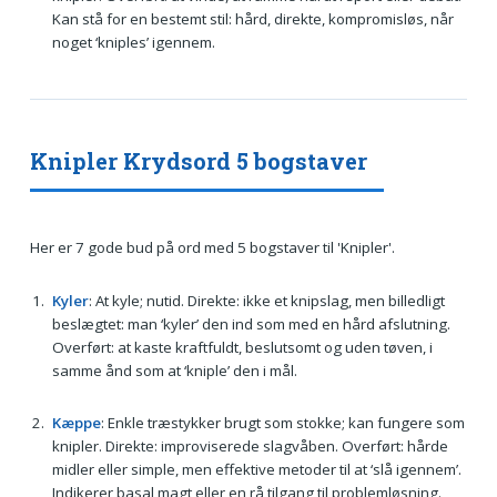
Kan stå for en bestemt stil: hård, direkte, kompromisløs, når
noget ‘kniples’ igennem.
Knipler Krydsord 5 bogstaver
Her er 7 gode bud på ord med 5 bogstaver til 'Knipler'.
Kyler
: At kyle; nutid. Direkte: ikke et knipslag, men billedligt
beslægtet: man ‘kyler’ den ind som med en hård afslutning.
Overført: at kaste kraftfuldt, beslutsomt og uden tøven, i
samme ånd som at ‘kniple’ den i mål.
Kæppe
: Enkle træstykker brugt som stokke; kan fungere som
knipler. Direkte: improviserede slagvåben. Overført: hårde
midler eller simple, men effektive metoder til at ‘slå igennem’.
Indikerer basal magt eller en rå tilgang til problemløsning.