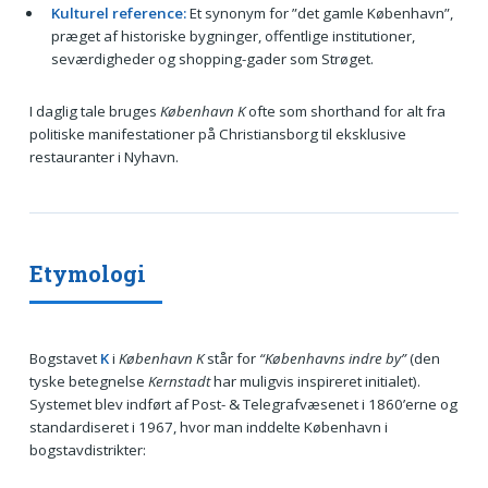
Kulturel reference:
Et synonym for ”det gamle København”,
præget af historiske bygninger, offentlige institutioner,
seværdigheder og shopping-gader som Strøget.
I daglig tale bruges
København K
ofte som shorthand for alt fra
politiske manifestationer på Christiansborg til eksklusive
restauranter i Nyhavn.
Etymologi
Bogstavet
K
i
København K
står for
“Københavns indre by”
(den
tyske betegnelse
Kernstadt
har muligvis inspireret initialet).
Systemet blev indført af Post- & Telegrafvæsenet i 1860’erne og
standardiseret i 1967, hvor man inddelte København i
bogstavdistrikter: