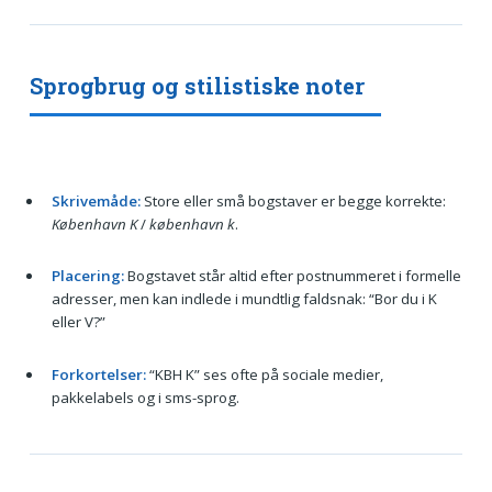
Sprogbrug og stilistiske noter
Skrivemåde:
Store eller små bogstaver er begge korrekte:
København K
/
københavn k
.
Placering:
Bogstavet står altid efter postnummeret i formelle
adresser, men kan indlede i mundtlig faldsnak: “Bor du i K
eller V?”
Forkortelser:
“KBH K” ses ofte på sociale medier,
pakkelabels og i sms-sprog.