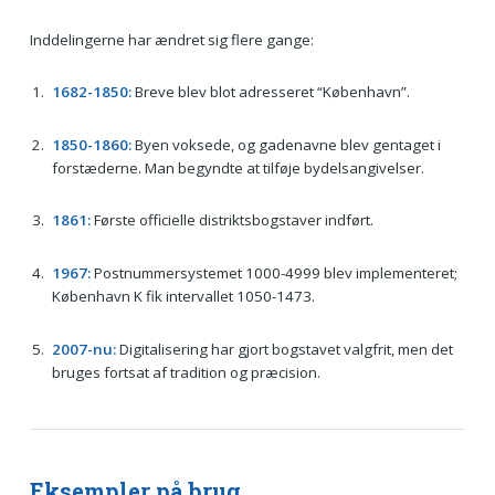
Inddelingerne har ændret sig flere gange:
1682-1850:
Breve blev blot adresseret “København”.
1850-1860:
Byen voksede, og gadenavne blev gentaget i
forstæderne. Man begyndte at tilføje bydelsangivelser.
1861:
Første officielle distriktsbogstaver indført.
1967:
Postnummersystemet 1000-4999 blev implementeret;
København K fik intervallet 1050-1473.
2007-nu:
Digitalisering har gjort bogstavet valgfrit, men det
bruges fortsat af tradition og præcision.
Eksempler på brug