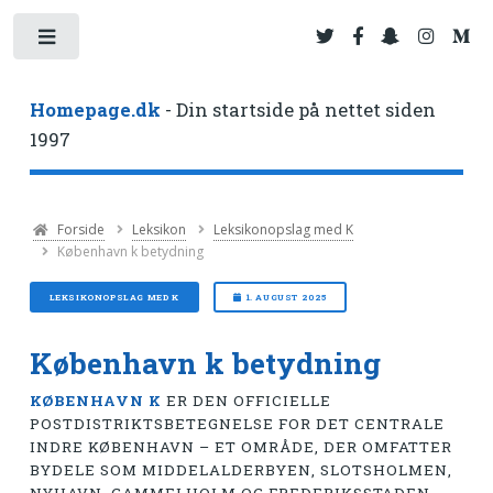
Toggle
Homepage.dk
- Din startside på nettet siden
1997
Forside
Leksikon
Leksikonopslag med K
København k betydning
LEKSIKONOPSLAG MED K
1. AUGUST 2025
København k betydning
KØBENHAVN K
ER DEN OFFICIELLE
POSTDISTRIKTSBETEGNELSE FOR DET CENTRALE
INDRE KØBENHAVN – ET OMRÅDE, DER OMFATTER
BYDELE SOM MIDDELALDERBYEN, SLOTSHOLMEN,