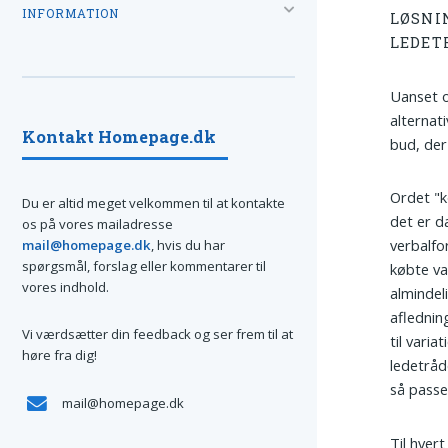
INFORMATION
LØSNI
LEDET
Uanset o
alternat
Kontakt Homepage.dk
bud, der 
Ordet "k
Du er altid meget velkommen til at kontakte
det er d
os på vores mailadresse
verbalfo
mail@homepage.dk
, hvis du har
spørgsmål, forslag eller kommentarer til
købte va
vores indhold.
alminde
aflednin
Vi værdsætter din feedback og ser frem til at
til vari
høre fra dig!
ledetråd
så passe
mail@homepage.dk
Til hvert