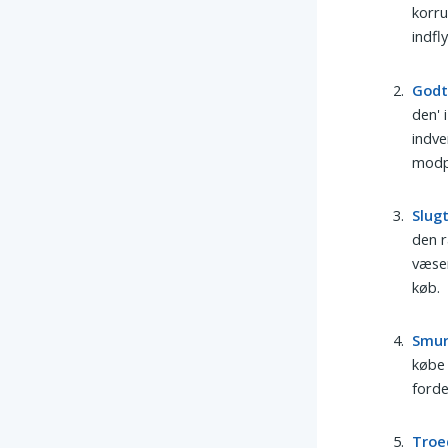
korru
indfl
God
den' 
indve
modp
Slug
den r
væsen
køb.
Smur
købe 
forde
Troe