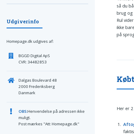
så du bå
brug og 
Rul vider
Udgiverinfo
ikke bar
på sprog
Homepage.dk udgives af:
BGGD Digital ApS
CVR: 34482853
Købt
Dalgas Boulevard 48
2000 Frederiksberg
Danmark
Her er 2
OBS:
Henvendelse på adressen ikke
muligt.
Post mærkes "Att: Homepage.dk"
Afto
fakti