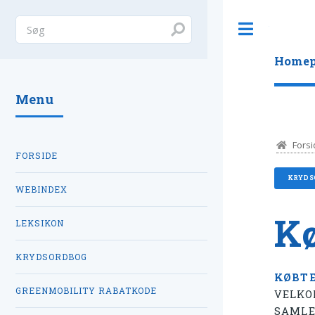
Toggle
Homep
Menu
Forsi
FORSIDE
KRYDS
WEBINDEX
Kø
LEKSIKON
KRYDSORDBOG
KØBT
GREENMOBILITY RABATKODE
VELKO
SAMLE