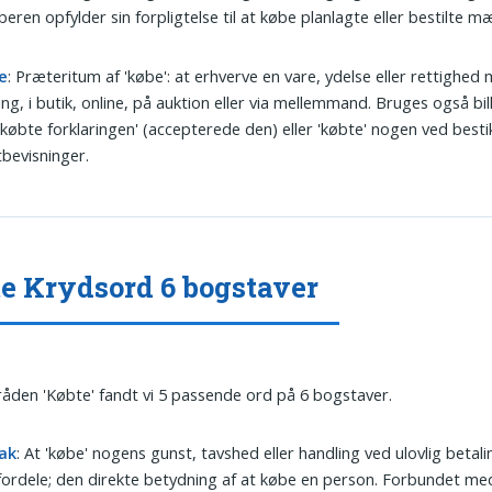
beren opfylder sin forpligtelse til at købe planlagte eller bestilte 
e
: Præteritum af 'købe': at erhverve en vare, ydelse eller rettighed
ing, i butik, online, på auktion eller via mellemmand. Bruges også bill
købte forklaringen' (accepterede den) eller 'købte' nogen ved bestik
bevisninger.
e Krydsord 6 bogstaver
tråden 'Købte' fandt vi 5 passende ord på 6 bogstaver.
ak
: At 'købe' nogens gunst, tavshed eller handling ved ulovlig betali
 fordele; den direkte betydning af at købe en person. Forbundet me