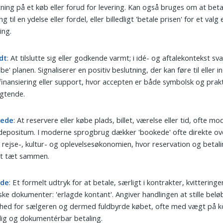
tning på et køb eller forud for levering. Kan også bruges om at beta
g til en ydelse eller fordel, eller billedligt 'betale prisen' for et valg 
ing.
dt
: At tilslutte sig eller godkende varmt; i idé- og aftalekontekst sva
øbe' planen. Signaliserer en positiv beslutning, der kan føre til eller
finansiering eller support, hvor accepten er både symbolsk og prakt
igtende.
kede
: At reservere eller købe plads, billet, værelse eller tid, ofte mo
 depositum. I moderne sprogbrug dækker 'bookede' ofte direkte ov
i rejse-, kultur- og oplevelsesøkonomien, hvor reservation og betali
et tæt sammen.
gde
: Et formelt udtryk for at betale, særligt i kontrakter, kvitteringer
iske dokumenter: 'erlagde kontant'. Angiver handlingen at stille beløb
hed for sælgeren og dermed fuldbyrde købet, ofte med vægt på k
dig og dokumentérbar betaling.