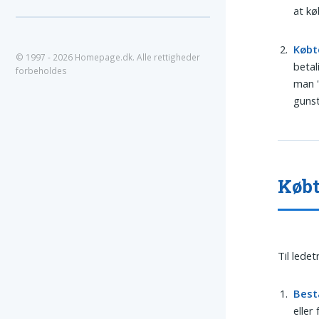
at kø
Købt
© 1997 - 2026 Homepage.dk. Alle rettigheder
betal
forbeholdes
man '
gunst
Købt
Til lede
Best
eller