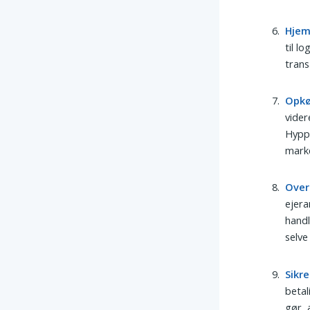
Hjem
til l
trans
Opk
vider
Hyppi
marke
Over
ejera
handl
selve
Sikr
betal
gør, 