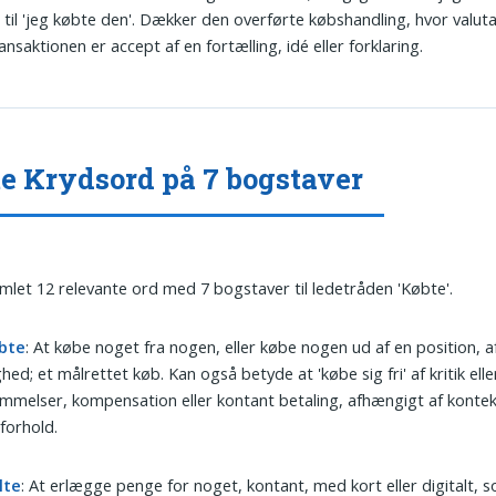
 til 'jeg købte den'. Dækker den overførte købshandling, hvor valutaen
ansaktionen er accept af en fortælling, idé eller forklaring.
e Krydsord på 7 bogstaver
amlet 12 relevante ord med 7 bogstaver til ledetråden 'Købte'.
bte
: At købe noget fra nogen, eller købe nogen ud af en position, af
ghed; et målrettet køb. Kan også betyde at 'købe sig fri' af kritik elle
mmelser, kompensation eller kontant betaling, afhængigt af konte
forhold.
lte
: At erlægge penge for noget, kontant, med kort eller digitalt, 