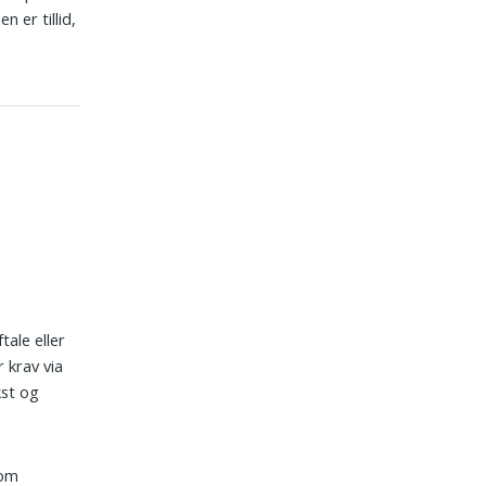
 er tillid,
tale eller
r krav via
kst og
som