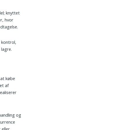
el; knyttet
er, hvor
odtagelse.
kontrol,
 lagre.
 at købe
et af
ealiserer
 handling og
kurrence
 eller