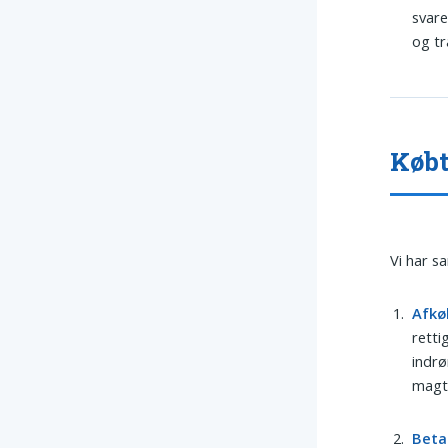
svare
og tr
Købt
Vi har s
Afkø
retti
indrø
magt
Beta