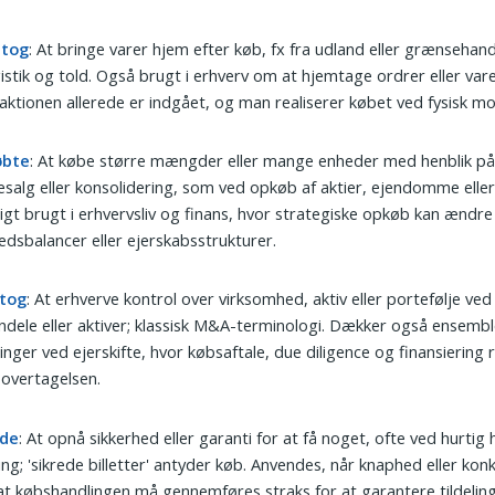
tog
: At bringe varer hjem efter køb, fx fra udland eller grænsehand
ogistik og told. Også brugt i erhverv om at hjemtage ordrer eller var
aktionen allerede er indgået, og man realiserer købet ved fysisk m
øbte
: At købe større mængder eller mange enheder med henblik på 
esalg eller konsolidering, som ved opkøb af aktier, ejendomme eller
gt brugt i erhvervsliv og finans, hvor strategiske opkøb kan ændre
dsbalancer eller ejerskabsstrukturer.
tog
: At erhverve kontrol over virksomhed, aktiv eller portefølje ved
ndele eller aktiver; klassisk M&A-terminologi. Dækker også ensembl
inger ved ejerskifte, hvor købsaftale, due diligence og finansiering r
 overtagelsen.
ede
: At opnå sikkerhed eller garanti for at få noget, ofte ved hurtig
ing; 'sikrede billetter' antyder køb. Anvendes, når knaphed eller kon
at købshandlingen må gennemføres straks for at garantere tildeling