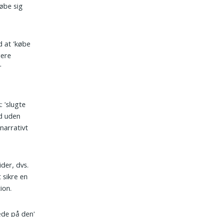
øbe sig
d at 'købe
gere
r
: 'slugte
nd uden
narrativt
ider, dvs.
 sikre en
ion.
oede på den'