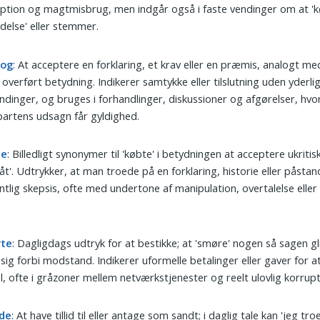
ption og magtmisbrug, men indgår også i faste vendinger om at 'k
ydelse' eller stemmer.
tog
: At acceptere en forklaring, et krav eller en præmis, analogt me
i overført betydning. Indikerer samtykke eller tilslutning uden yderli
ndinger, og bruges i forhandlinger, diskussioner og afgørelser, hvo
artens udsagn får gyldighed.
te
: Billedligt synonymer til 'købte' i betydningen at acceptere ukritisk
åt'. Udtrykker, at man troede på en forklaring, historie eller påsta
tlig skepsis, ofte med undertone af manipulation, overtalelse eller 
te
: Dagligdags udtryk for at bestikke; at 'smøre' nogen så sagen gl
sig forbi modstand. Indikerer uformelle betalinger eller gaver for at
l, ofte i gråzoner mellem netværkstjenester og reelt ulovlig korrupt
de
: At have tillid til eller antage som sandt; i daglig tale kan 'jeg tr