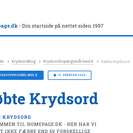
age.dk
- Din startside på nettet siden 1997
de
Krydsordbog
Krydsordsspørgsmål med K
Købte Krydsord
ORDSSPØRGSMÅL MED K
13. FEBRUAR 2026
bte Krydsord
E KRYDSORD
MMEN TIL HOMEPAGE.DK - HER HAR VI
T IKKE FÆRRE END 50 FORSKELLIGE