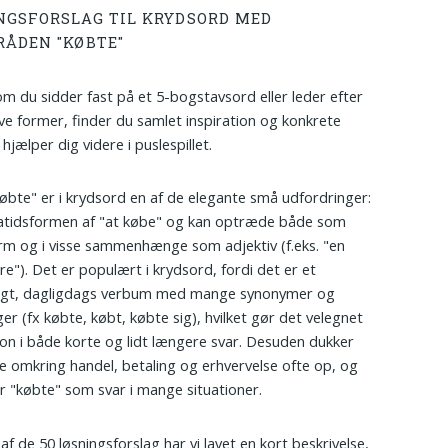
NGSFORSLAG TIL KRYDSORD MED
RÅDEN "KØBTE"
m du sidder fast på et 5-bogstavsord eller leder efter
ive former, finder du samlet inspiration og konkrete
hjælper dig videre i puslespillet.
øbte" er i krydsord en af de elegante små udfordringer:
atidsformen af "at købe" og kan optræde både som
rm og i visse sammenhænge som adjektiv (f.eks. "en
re"). Det er populært i krydsord, fordi det er et
ligt, dagligdags verbum med mange synonymer og
ger (fx købte, købt, købte sig), hvilket gør det velegnet
ation i både korte og lidt længere svar. Desuden dukker
e omkring handel, betaling og erhvervelse ofte op, og
r "købte" som svar i mange situationer.
 af de 50 løsningsforslag har vi lavet en kort beskrivelse,