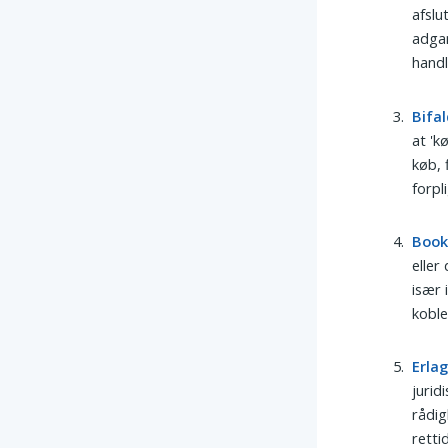
afslu
adgan
handl
Bifal
at 'k
køb, 
forpl
Boo
eller
især 
kobl
Erla
jurid
rådig
retti