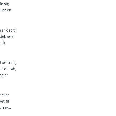
le sig
eller en
rer det til
 indebære
isk
d betaling
er et køb,
ng er
 eller
et til
orrekt,