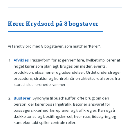
Kører Krydsord på 8 bogstaver
Vi fandt 8 ord med 8 bogstaver, som matcher 'Kører'.
Afvikles
: Passivform for at gennemføre, hvilket implicerer at
noget kører som planlagt. Bruges om møder, events,
produktion, eksamener og udsendelser. Ordet understreger
procedure, struktur og kontrol, når en aktivitet realiseres fra
start til slut i ordnede rammer.
Busfører
: Synonym til buschauffør, ofte brugt om den
person, der kører bus i linjetrafik. Betoner ansvaret for
passagersikkerhed, køreplaner og trafikregler. Kan også
dække turist- og bestillingskørsel, hvor rute, tidsstyring og
kundekontakt spiller centrale roller.