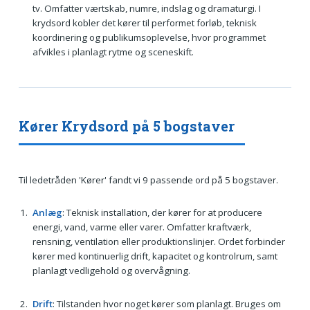
tv. Omfatter værtskab, numre, indslag og dramaturgi. I
krydsord kobler det kører til performet forløb, teknisk
koordinering og publikumsoplevelse, hvor programmet
afvikles i planlagt rytme og sceneskift.
Kører Krydsord på 5 bogstaver
Til ledetråden 'Kører' fandt vi 9 passende ord på 5 bogstaver.
Anlæg
: Teknisk installation, der kører for at producere
energi, vand, varme eller varer. Omfatter kraftværk,
rensning, ventilation eller produktionslinjer. Ordet forbinder
kører med kontinuerlig drift, kapacitet og kontrolrum, samt
planlagt vedligehold og overvågning.
Drift
: Tilstanden hvor noget kører som planlagt. Bruges om