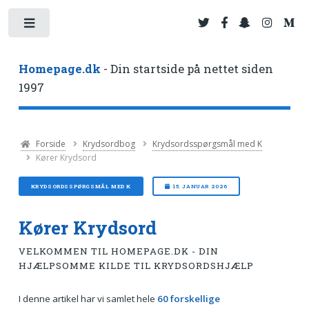
Toggle
Homepage.dk
- Din startside på nettet siden
1997
Forside
Krydsordbog
Krydsordsspørgsmål med K
Kører Krydsord
KRYDSORDSSPØRGSMÅL MED K
15. JANUAR 2026
Kører Krydsord
VELKOMMEN TIL HOMEPAGE.DK - DIN
HJÆLPSOMME KILDE TIL KRYDSORDSHJÆLP
I denne artikel har vi samlet hele
60 forskellige