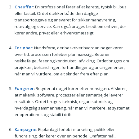
Chauffør
: En professionel fører af et køretøj, typisk bil, bus
eller lastbil. Ordet dækker både den daglige
transportopgave og ansvaret for sikker manøvrering,
rutevalg og service. Kan også bruges bredt om enhver, der
kører andre, privat eller erhvervsmæssigt.
Forløber
: Nutidsform, der beskriver hvordan noget kører
over tid: processen forløber planmæssigt. Betoner
rækkefølge, faser og kontinuitet i afvikling. Ordet bruges om
projekter, behandlinger, forhandlinger og arrangementer,
når man vil vurdere, om alt skrider frem efter plan.
Fungerer
: Betyder at noget kører efter hensigten. Afslører,
at mekanik, software, processer eller samarbejde leverer
resultater. Ordet bruges i teknisk, organisatorisk og
hverdagslig sammenhæng, når man vil markere, at systemet
er operationelt og stabilt i drift.
Kampagne
: Et planlagt forløb i marketing, politik eller
fundraising, der kører over en periode. Omfatter mål,