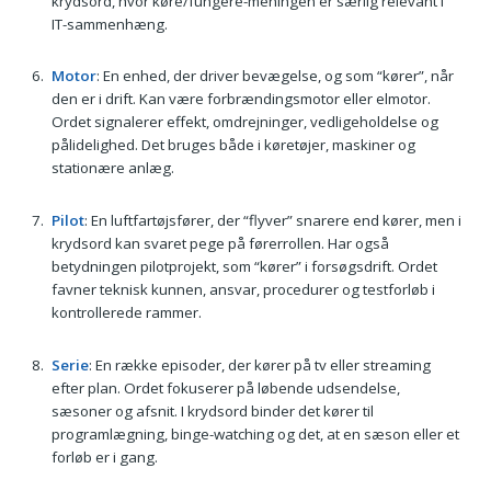
krydsord, hvor køre/fungere-meningen er særlig relevant i
IT-sammenhæng.
Motor
: En enhed, der driver bevægelse, og som “kører”, når
den er i drift. Kan være forbrændingsmotor eller elmotor.
Ordet signalerer effekt, omdrejninger, vedligeholdelse og
pålidelighed. Det bruges både i køretøjer, maskiner og
stationære anlæg.
Pilot
: En luftfartøjsfører, der “flyver” snarere end kører, men i
krydsord kan svaret pege på førerrollen. Har også
betydningen pilotprojekt, som “kører” i forsøgsdrift. Ordet
favner teknisk kunnen, ansvar, procedurer og testforløb i
kontrollerede rammer.
Serie
: En række episoder, der kører på tv eller streaming
efter plan. Ordet fokuserer på løbende udsendelse,
sæsoner og afsnit. I krydsord binder det kører til
programlægning, binge-watching og det, at en sæson eller et
forløb er i gang.