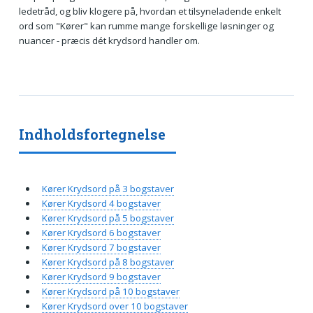
ledetråd, og bliv klogere på, hvordan et tilsyneladende enkelt
ord som "Kører" kan rumme mange forskellige løsninger og
nuancer - præcis dét krydsord handler om.
Indholdsfortegnelse
Kører Krydsord på 3 bogstaver
Kører Krydsord 4 bogstaver
Kører Krydsord på 5 bogstaver
Kører Krydsord 6 bogstaver
Kører Krydsord 7 bogstaver
Kører Krydsord på 8 bogstaver
Kører Krydsord 9 bogstaver
Kører Krydsord på 10 bogstaver
Kører Krydsord over 10 bogstaver