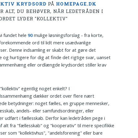
EKTIV KRYDSORD
PÅ
HOMEPAGE.DK
R ALT, DU BEHØVER, NÅR LEDETRÅDEN I
ORDET LYDER "KOLLEKTIV"
vi fundet hele
90
mulige løsningsforslag - fra korte,
forekommende ord til lidt mere usædvanlige
ser. Denne indsamling er skabt for at gøre det
og hurtigere for dig at finde det rigtige svar, uanset
sammenhæng eller ordlængde krydsordet stiller krav
"kollektiv" egentlig noget enkelt? I
dssammenhæng dækker ordet over flere nært
de betydninger: noget fælles, en gruppe mennesker,
lesskab, andels- eller samfundsordninger, eller
er udført i fællesskab. Derfor kan ledetråden pege i
f alt fra "fællesskab" og "kooperativ" til mere specifikke
ser som "kollektivhus", "andelsforening" eller bare