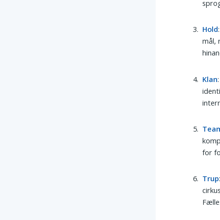
sprog
Hold
mål, 
hina
Klan
ident
inter
Tea
kompe
for f
Trup
cirku
Fælle