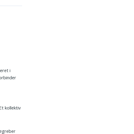
eret i
orbinder
t kollektiv
begreber