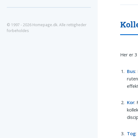
Koll
© 1997 - 2026 Homepage.dk. Alle rettigheder
forbeholdes
Her er 3 
Bus
:
ruten
effek
Kor
:
kolle
disci
Tog
: