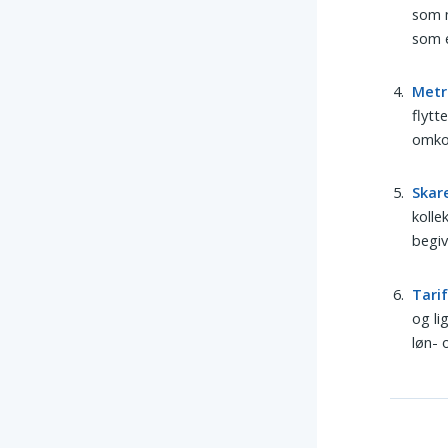
som m
som 
Metr
flytt
omkos
Skar
kolle
begiv
Tari
og li
løn- 