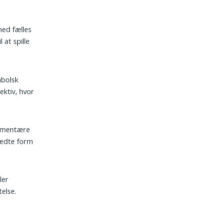
med fælles
 at spille
mbolsk
ektiv, hvor
lementære
redte form
ler
telse.