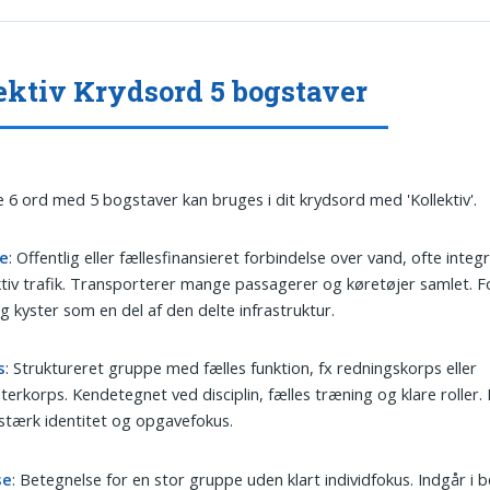
ektiv Krydsord 5 bogstaver
 6 ord med 5 bogstaver kan bruges i dit krydsord med 'Kollektiv'.
e
: Offentlig eller fællesfinansieret forbindelse over vand, ofte integr
ktiv trafik. Transporterer mange passagerer og køretøjer samlet. F
g kyster som en del af den delte infrastruktur.
s
: Struktureret gruppe med fælles funktion, fx redningskorps eller
terkorps. Kendetegnet ved disciplin, fælles træning og klare roller. E
tærk identitet og opgavefokus.
se
: Betegnelse for en stor gruppe uden klart individfokus. Indgår i 