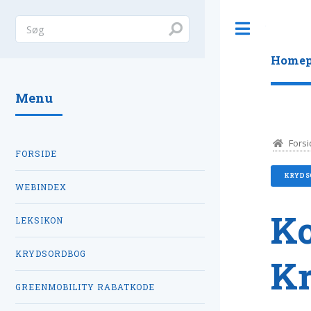
Toggle
Homep
Menu
Forsi
FORSIDE
KRYDS
WEBINDEX
Ko
LEKSIKON
KRYDSORDBOG
K
GREENMOBILITY RABATKODE