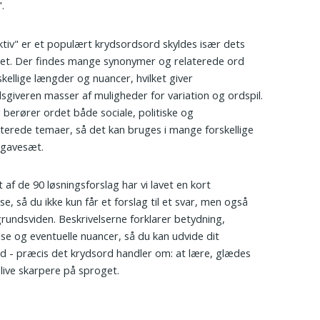
.
ektiv" er et populært krydsordsord skyldes især dets
litet. Der findes mange synonymer og relaterede ord
kellige længder og nuancer, hvilket giver
sgiveren masser af muligheder for variation og ordspil.
 berører ordet både sociale, politiske og
aterede temaer, så det kan bruges i mange forskellige
pgavesæt.
 af de 90 løsningsforslag har vi lavet en kort
se, så du ikke kun får et forslag til et svar, men også
grundsviden. Beskrivelserne forklarer betydning,
se og eventuelle nuancer, så du kan udvide dit
d - præcis det krydsord handler om: at lære, glædes
live skarpere på sproget.