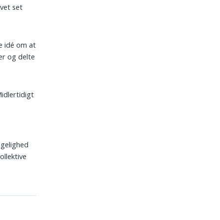
vet set
ve idé om at
er og delte
idlertidigt
sigelighed
ollektive