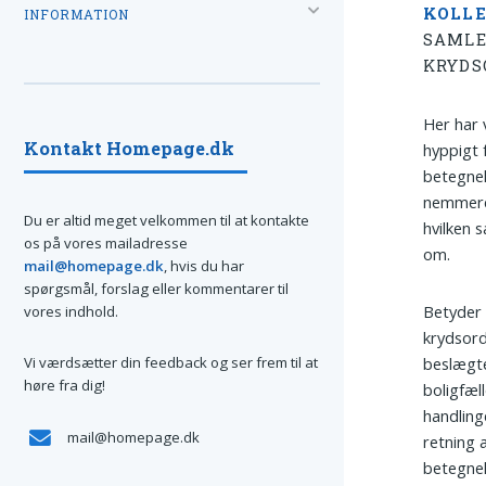
KOLL
INFORMATION
SAMLE
KRYDS
Her har 
Kontakt Homepage.dk
hyppigt 
betegnel
nemmere 
Du er altid meget velkommen til at kontakte
hvilken 
os på vores mailadresse
om.
mail@homepage.dk
, hvis du har
spørgsmål, forslag eller kommentarer til
Betyder 
vores indhold.
krydsor
Vi værdsætter din feedback og ser frem til at
beslægte
høre fra dig!
boligfæl
handling
mail@homepage.dk
retning a
betegnel