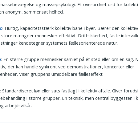
assebevægelse og massepsykologi. Et overordnet ord for kollekti
en anonym, sammensat helhed.
o
: Hurtig, kapacitetsstærk kollektiv bane i byer. Bærer den kollekti
e store mængder mennesker effektivt. Driftsikkerhed, faste intervall
tninger kendetegner systemets fællesorienterede natur.
e
: En større gruppe mennesker samlet på ét sted eller om én sag. M
ktiv, der kan handle synkront ved demonstrationer, koncerter eller
enheder. Viser gruppens umiddelbare fælleseffekt.
f
: Standardiseret løn eller sats fastlagt i kollektiv aftale. Giver forud
gebehandling i større grupper. En teknisk, men central byggesten i k
og arbejdsvilkår.