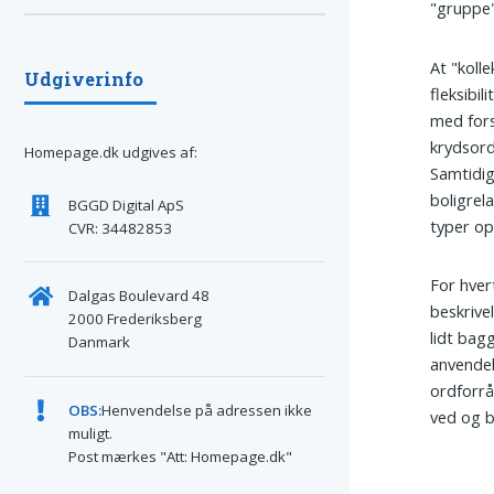
"gruppe"
At "koll
Udgiverinfo
fleksibi
med fors
krydsord
Homepage.dk udgives af:
Samtidig
boligrel
BGGD Digital ApS
typer o
CVR: 34482853
For hvert
Dalgas Boulevard 48
beskrivel
2000 Frederiksberg
lidt bag
Danmark
anvendel
ordforrå
OBS:
Henvendelse på adressen ikke
ved og b
muligt.
Post mærkes "Att: Homepage.dk"