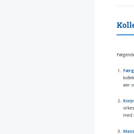
Koll
Følgende
Færg
kolle
øer o
Korp
orkes
med s
Mas