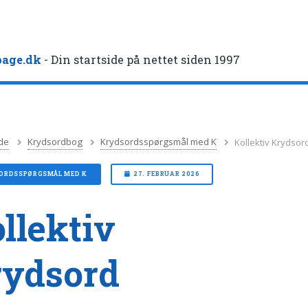
age.dk
- Din startside på nettet siden 1997
de
Krydsordbog
Krydsordsspørgsmål med K
Kollektiv Krydsor
ORDSSPØRGSMÅL MED K
27. FEBRUAR 2026
llektiv
rydsord