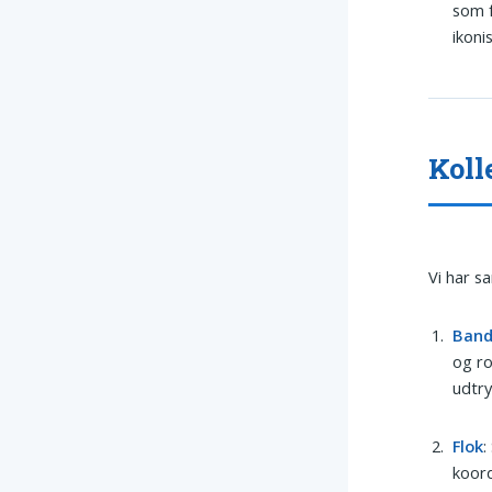
som f
ikoni
Koll
Vi har s
Ban
og ro
udtry
Flok
:
koord