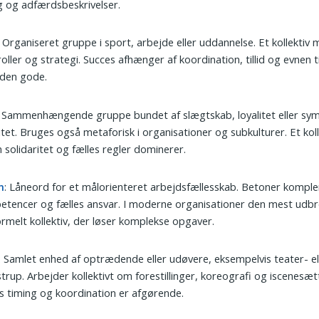
 og adfærdsbeskrivelser.
: Organiseret gruppe i sport, arbejde eller uddannelse. Et kollektiv 
roller og strategi. Succes afhænger af koordination, tillid og evnen til
nden gode.
: Sammenhængende gruppe bundet af slægtskab, loyalitet eller sy
itet. Bruges også metaforisk i organisationer og subkulturer. Et koll
n solidaritet og fælles regler dominerer.
m
: Låneord for et målorienteret arbejdsfællesskab. Betoner komp
tencer og fælles ansvar. I moderne organisationer den mest udb
ormelt kollektiv, der løser komplekse opgaver.
: Samlet enhed af optrædende eller udøvere, eksempelvis teater- el
strup. Arbejder kollektivt om forestillinger, koreografi og iscenesæt
s timing og koordination er afgørende.