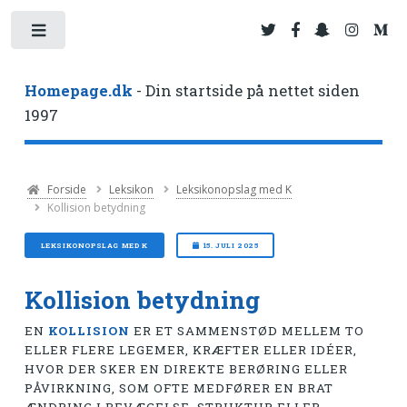
Toggle
Homepage.dk
- Din startside på nettet siden
1997
Forside
Leksikon
Leksikonopslag med K
Kollision betydning
LEKSIKONOPSLAG MED K
15. JULI 2025
Kollision betydning
EN
KOLLISION
ER ET SAMMENSTØD MELLEM TO
ELLER FLERE LEGEMER, KRÆFTER ELLER IDÉER,
HVOR DER SKER EN DIREKTE BERØRING ELLER
PÅVIRKNING, SOM OFTE MEDFØRER EN BRAT