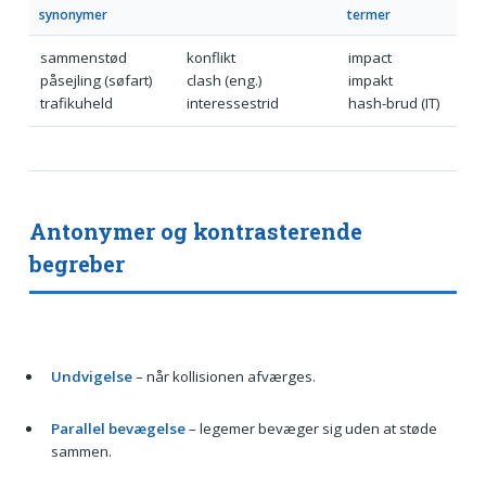
synonymer
termer
sammenstød
konflikt
impact
påsejling (søfart)
clash (eng.)
impakt
trafikuheld
interessestrid
hash-brud (IT)
Antonymer og kontrasterende
begreber
Undvigelse
– når kollisionen afværges.
Parallel bevægelse
– legemer bevæger sig uden at støde
sammen.