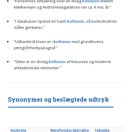
“Forskernes simulering viser en mulig
kollision
mellem
Mælkevejen og Andromedagalaksen om ca. 4 mia. år.”
“I databasen opstod en hash-
kollision
, så kontrolrutinen
måtte genkøres.”
“Udkastet til loven er i
kollision
med grundlovens
ytringsfrihedsparagraf.”
“Stilen er en dristig
kollision
af klassiske og moderne
arkitektoniske elementer.”
Synonymer og beslægtede udtryk
Konkrete
Metaforiske/abstrakte
Tekniske