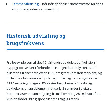
Sammenfletning
– hår nålespor eller datastrømme forenes
koordineret uden sammenstød.
Historisk udvikling og
brugsfrekvens
Fra begyndelsen af det 19. århundrede dukkede “kollision”
hyppigt op i aviser i forbindelse med jernbaneulykker. Med
bilismens fremmarch efter 1920 steg forekomsten markant, og
ordet blev fast inventar i politirapporter og forsikringspolicer. I
1990’erne tog brugen i IT-tekster fart, drevet af hash- og
pakkekollisionsproblemer i netværk. Søgninger i digitale
korpora viser en støt stigning frem til omkring 2010, hvorefter
kurven flader ud og specialiseres i faglig retorik.