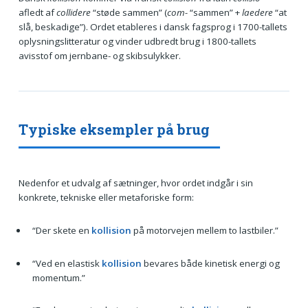
afledt af
collidere
“støde sammen” (
com-
“sammen” +
laedere
“at
slå, beskadige”). Ordet etableres i dansk fagsprog i 1700-tallets
oplysningslitteratur og vinder udbredt brug i 1800-tallets
avisstof om jernbane- og skibsulykker.
Typiske eksempler på brug
Nedenfor et udvalg af sætninger, hvor ordet indgår i sin
konkrete, tekniske eller metaforiske form:
“Der skete en
kollision
på motorvejen mellem to lastbiler.”
“Ved en elastisk
kollision
bevares både kinetisk energi og
momentum.”