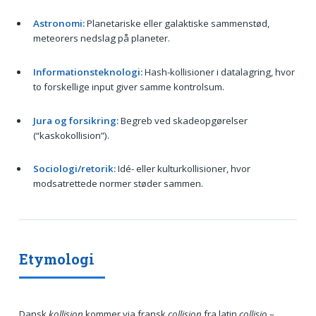
Astronomi:
Planetariske eller galaktiske sammenstød,
meteorers nedslag på planeter.
Informationsteknologi:
Hash-kollisioner i datalagring, hvor
to forskellige input giver samme kontrolsum.
Jura og forsikring:
Begreb ved skadeopgørelser
(“kaskokollision”).
Sociologi/retorik:
Idé- eller kulturkollisioner, hvor
modsatrettede normer støder sammen.
Etymologi
Dansk
kollision
kommer via fransk
collision
fra latin
collisio
–