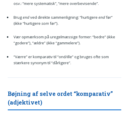
osv.: “mere systematisk”, “mere overbevisende”.
Brug
end
ved direkte sammenligning: “hurtigere
end
før”
(ikke “hurtigere
som
før”).
Vær opmærksom på uregelmæssige former: “bedre” (ikke
“godere”), “ældre” (ikke “gammelere”).
“Værre” er komparativ til “ond/ille” og bruges ofte som
stærkere synonym til “dårligere”.
Bøjning af selve ordet “komparativ”
(adjektivet)