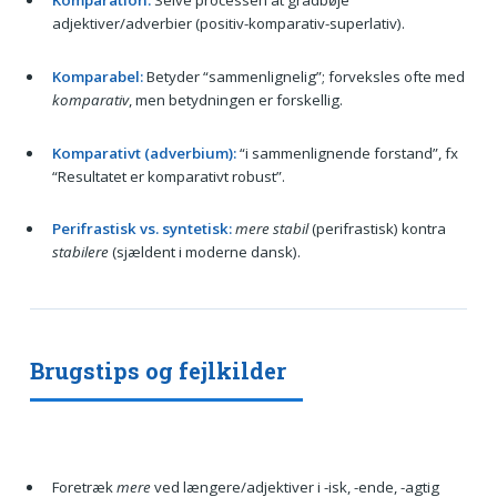
Komparation:
Selve processen at gradbøje
adjektiver/adverbier (positiv-komparativ-superlativ).
Komparabel:
Betyder “sammenlignelig”; forveksles ofte med
komparativ
, men betydningen er forskellig.
Komparativt (adverbium):
“i sammenlignende forstand”, fx
“Resultatet er komparativt robust”.
Perifrastisk vs. syntetisk:
mere stabil
(perifrastisk) kontra
stabilere
(sjældent i moderne dansk).
Brugstips og fejlkilder
Foretræk
mere
ved længere/adjektiver i -isk, -ende, -agtig