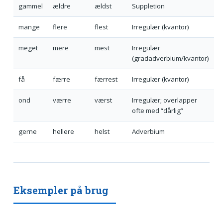
gammel
ældre
ældst
Suppletion
mange
flere
flest
Irregulær (kvantor)
meget
mere
mest
Irregulær
(gradadverbium/kvantor)
få
færre
færrest
Irregulær (kvantor)
ond
værre
værst
Irregulær; overlapper
ofte med “dårlig”
gerne
hellere
helst
Adverbium
Eksempler på brug