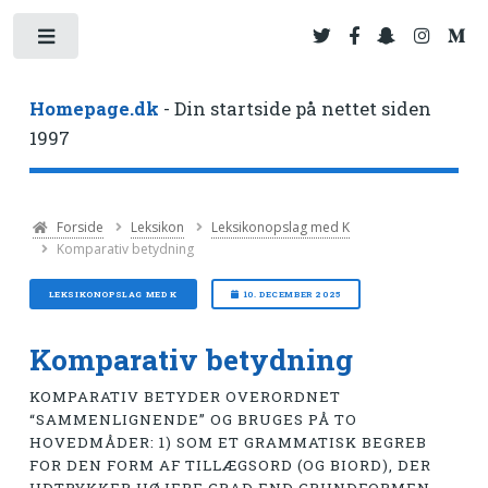
Toggle
Homepage.dk
- Din startside på nettet siden
1997
Forside
Leksikon
Leksikonopslag med K
Komparativ betydning
LEKSIKONOPSLAG MED K
10. DECEMBER 2025
Komparativ betydning
KOMPARATIV BETYDER OVERORDNET
“SAMMENLIGNENDE” OG BRUGES PÅ TO
HOVEDMÅDER: 1) SOM ET GRAMMATISK BEGREB
FOR DEN FORM AF TILLÆGSORD (OG BIORD), DER