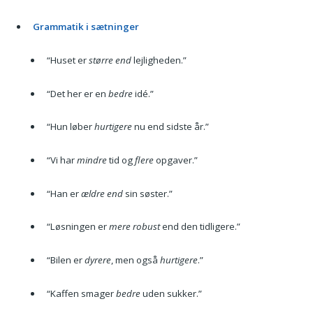
Grammatik i sætninger
“Huset er
større end
lejligheden.”
“Det her er en
bedre
idé.”
“Hun løber
hurtigere
nu end sidste år.”
“Vi har
mindre
tid og
flere
opgaver.”
“Han er
ældre end
sin søster.”
“Løsningen er
mere robust
end den tidligere.”
“Bilen er
dyrere
, men også
hurtigere
.”
“Kaffen smager
bedre
uden sukker.”