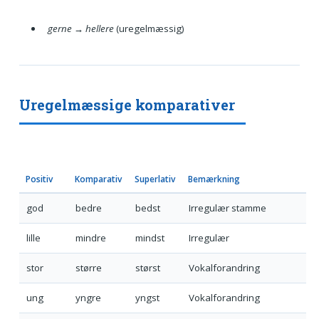
gerne → hellere
(uregelmæssig)
Uregelmæssige komparativer
Positiv
Komparativ
Superlativ
Bemærkning
god
bedre
bedst
Irregulær stamme
lille
mindre
mindst
Irregulær
stor
større
størst
Vokalforandring
ung
yngre
yngst
Vokalforandring