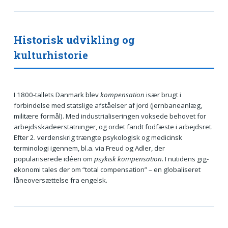
Historisk udvikling og
kulturhistorie
I 1800-tallets Danmark blev
kompensation
især brugt i
forbindelse med statslige afståelser af jord (jernbaneanlæg,
militære formål). Med industrialiseringen voksede behovet for
arbejdsskadeerstatninger, og ordet fandt fodfæste i arbejdsret.
Efter 2. verdenskrig trængte psykologisk og medicinsk
terminologi igennem, bl.a. via Freud og Adler, der
populariserede idéen om
psykisk kompensation
. I nutidens gig-
økonomi tales der om “total compensation” – en globaliseret
låneoversættelse fra engelsk.