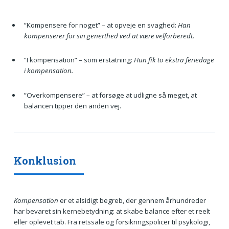
”Kompensere for noget” – at opveje en svaghed:
Han
kompenserer for sin generthed ved at være velforberedt.
”I kompensation” – som erstatning:
Hun fik to ekstra feriedage
i kompensation.
”Overkompensere” – at forsøge at udligne så meget, at
balancen tipper den anden vej.
Konklusion
Kompensation
er et alsidigt begreb, der gennem århundreder
har bevaret sin kernebetydning: at skabe balance efter et reelt
eller oplevet tab. Fra retssale og forsikringspolicer til psykologi,