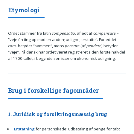
Etymologi
Ordet stammer fra latin
compensatio
, afledt af
compensare
–
“veje én ting op mod en anden; udligne; erstatte”. Forleddet
com-
betyder “sammen”, mens
pensare
(af
pendere
) betyder
“veje”. På dansk har ordet været registreret siden første halvdel
af 1700-tallet, i begyndelsen især om økonomisk udligning.
Brug i forskellige fagområder
1. Juridisk og forsikringsmæssig brug
Erstatning
for personskade: udbetaling af penge for tabt