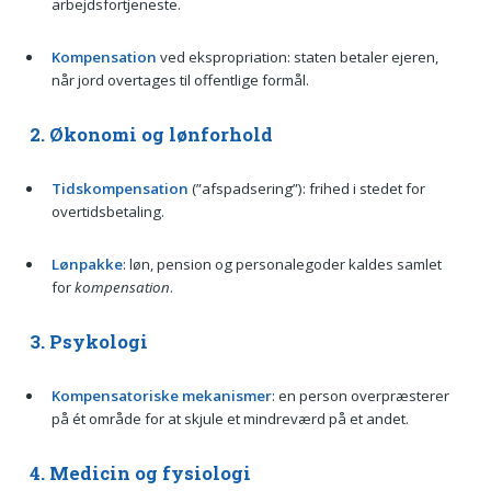
arbejdsfortjeneste.
Kompensation
ved ekspropriation: staten betaler ejeren,
når jord overtages til offentlige formål.
2. Økonomi og lønforhold
Tidskompensation
(”afspadsering”): frihed i stedet for
overtidsbetaling.
Lønpakke
: løn, pension og personalegoder kaldes samlet
for
kompensation
.
3. Psykologi
Kompensatoriske mekanismer
: en person overpræsterer
på ét område for at skjule et mindreværd på et andet.
4. Medicin og fysiologi