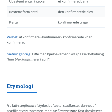
Ubestemt ental, intetkøn
et konfirmeret barn
Bestemt form ental
den konfirmerede elev
Flertal
konfirmerede unge
Verbet:
at konfirmere - konfirmerer - konfirmerede - har
konfirmeret.
Sætningsbrug:
Ofte med hjælpeverbet
blive
i passiv betydning:
“hun
blev konfirmeret
i april”.
Etymologi
Fra latin
confirmare
‘styrke, befæste, stadfæste’, dannet af
præfikset
con-
‘sammen, med’ og
firmare
‘gøre fast’ (beslægtet