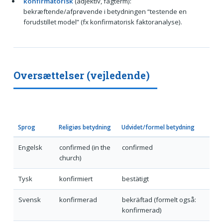
konfirmatorisk
(adjektiv, fagterm):
bekræftende/afprøvende i betydningen “testende en
forudstillet model” (fx konfirmatorisk faktoranalyse).
Oversættelser (vejledende)
Sprog
Religiøs betydning
Udvidet/formel betydning
Engelsk
confirmed (in the
confirmed
church)
Tysk
konfirmiert
bestätigt
Svensk
konfirmerad
bekräftad (formelt også:
konfirmerad)