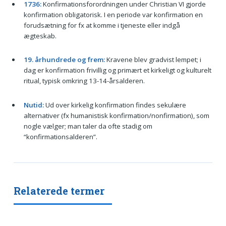
1736:
Konfirmationsforordningen under Christian VI gjorde
konfirmation obligatorisk. I en periode var konfirmation en
forudsætning for fx at komme i tjeneste eller indgå
ægteskab.
19. århundrede og frem:
Kravene blev gradvist lempet; i
dag er konfirmation frivillig og primært et kirkeligt og kulturelt
ritual, typisk omkring 13-14-årsalderen.
Nutid:
Ud over kirkelig konfirmation findes sekulære
alternativer (fx humanistisk konfirmation/nonfirmation), som
nogle vælger; man taler da ofte stadig om
“konfirmationsalderen”.
Relaterede termer