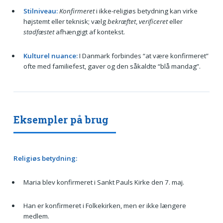
Stilniveau:
Konfirmeret
i ikke-religiøs betydning kan virke
højstemt eller teknisk; vælg
bekræftet
,
verificeret
eller
stadfæstet
afhængigt af kontekst.
Kulturel nuance:
I Danmark forbindes “at være konfirmeret”
ofte med familiefest, gaver og den såkaldte “blå mandag”.
Eksempler på brug
Religiøs betydning:
Maria blev konfirmeret i Sankt Pauls Kirke den 7. maj.
Han er konfirmeret i Folkekirken, men er ikke længere
medlem.