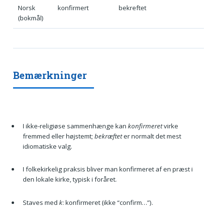
Norsk
konfirmert
bekreftet
(bokmål)
Bemærkninger
I ikke-religiøse sammenhænge kan
konfirmeret
virke
fremmed eller højstemt;
bekræftet
er normalt det mest
idiomatiske valg.
I folkekirkelig praksis bliver man konfirmeret af en præst i
den lokale kirke, typisk i foråret.
Staves med
k
: konfirmeret (ikke “confirm…”).