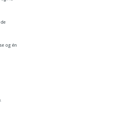
 de
use og én
.