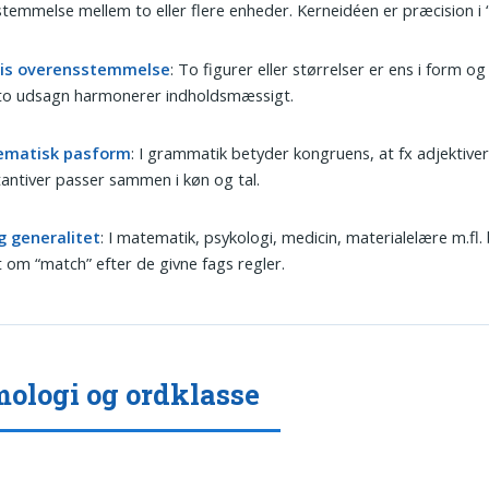
temmelse mellem to eller flere enheder. Kerneidéen er præcision i 
is overensstemmelse
: To figurer eller størrelser er ens i form og
 to udsagn harmonerer indholdsmæssigt.
ematisk pasform
: I grammatik betyder kongruens, at fx adjektive
antiver passer sammen i køn og tal.
g generalitet
: I matematik, psykologi, medicin, materialelære m.fl.
 om “match” efter de givne fags regler.
ologi og ordklasse