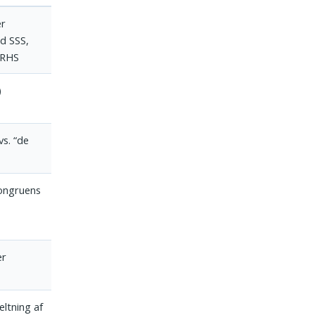
er
d SSS,
 RHS
)
vs. “de
ongruens
er
ltning af