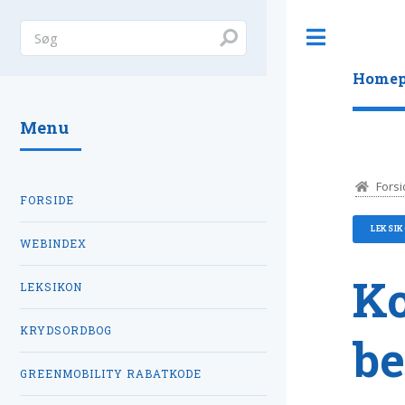
Toggle
Homep
Menu
Forsi
FORSIDE
LEKSI
WEBINDEX
K
LEKSIKON
KRYDSORDBOG
be
GREENMOBILITY RABATKODE