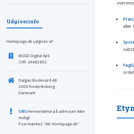
overenss
Præc
Udgiverinfo
eller
Homepage.dk udgives af:
Syst
subst
BGGD Digital ApS
CVR: 34482853
Fagli
ordet
Dalgas Boulevard 48
2000 Frederiksberg
Danmark
Etym
OBS:
Henvendelse på adressen ikke
muligt.
Post mærkes "Att: Homepage.dk"