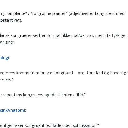
n grøn plante” / “to grønne planter” (adjektivet er kongruent med
bstantivet).
dansk kongruerer verber normalt ikke i tal/person, men i fx tysk gør 
wir sind”.
ologi
:
Lederens kommunikation var kongruent—ord, tonefald og handling
erens.”
erapeutens kongruens øgede klientens tillid.”
cin/Anatomi
:
øntgen viser kongruent ledflade uden subluksation.”