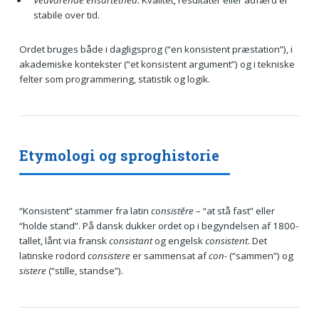
Vedvarende ensartethed:
Kvalitet, resultater eller adfærd er
stabile over tid.
Ordet bruges både i dagligsprog (“en konsistent præstation”), i
akademiske kontekster (“et konsistent argument”) og i tekniske
felter som programmering, statistik og logik.
Etymologi og sproghistorie
“Konsistent” stammer fra latin
consistĕre
– “at stå fast” eller
“holde stand”. På dansk dukker ordet op i begyndelsen af 1800-
tallet, lånt via fransk
consistant
og engelsk
consistent
. Det
latinske rodord
consistere
er sammensat af
con-
(“sammen”) og
sistere
(“stille, standse”).