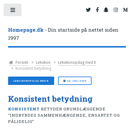
Toggle
Homepage.dk
- Din startside på nettet siden
1997
Forside
Leksikon
Leksikonopslag med K
Konsistent betydning
LEKSIKONOPSLAG MED K
20. JULI 2025
Konsistent betydning
KONSISTENT
BETYDER GRUNDLÆGGENDE
“INDBYRDES SAMMENHÆNGENDE, ENSARTET OG
PÅLIDELIG”