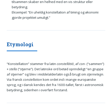
tilsammen skaber en helhed med en vis struktur eller
betydning.
Eksempel: “En uheldig konstellation af timing og økonomi
gjorde projektet umuligt.”
Etymologi
“Konstellation” stammer fra latin
constellātiō
, af
con-
(“sammen”)
+
stella
(“stjerne”). Det latinske ord betød oprindeligt “en gruppe
af stjerner” og blev i middelalderlatin også brugt om
stjernetegn
.
Via fransk
constellation
kom ordet ind i mange europæiske
sprog, og i dansk kendes det fra 1600-tallet, først i astronomisk
betydning, sidenhen i overført forstand.