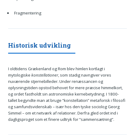
Fragmentering
Historisk udvikling
I oldtidens Grækenland og Rom blev himlen kortlagt i
mytologiske
konstellationer
, som stadig navngiver vores
nuværende stjernebilleder. Under renæssancen og
oplysningstiden opstod behovet for mere præcise himmelkort,
og ordet fastholdt sin astronomiske kernebetydning. I 1800-
tallet begyndte man at bruge “konstellation” metaforisk i filosofi
og samfundsvidenskab – især hos den tyske sociolog Georg
Simmel – om et netværk af relationer. Derfra gled ordet ind i
dagligsproget som et finere udtryk for “sammensætning”.