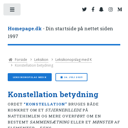
Toggle
Homepage.dk
- Din startside på nettet siden
1997
Forside
Leksikon
Leksikonopslag med K
Konstellation betydning
LEKSIKONOPSLAG MED K
24. JULI 2025
Konstellation betydning
ORDET
“KONSTELLATION”
BRUGES BÅDE
KONKRET OM ET
STJERNEBILLEDE
PÅ
NATTEHIMLEN OG MERE OVERFØRT OM EN
BESTEMT
SAMMENSÆTNING
ELLER ET
MØNSTER
AF