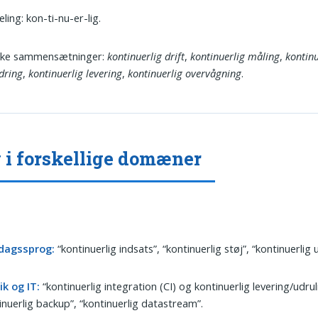
ling: kon-ti-nu-er-lig.
ske sammensætninger:
kontinuerlig drift
,
kontinuerlig måling
,
kontinu
dring
,
kontinuerlig levering
,
kontinuerlig overvågning
.
 i forskellige domæner
dagssprog:
“kontinuerlig indsats”, “kontinuerlig støj”, “kontinuerlig u
k og IT:
“kontinuerlig integration (CI) og kontinuerlig levering/udrul
inuerlig backup”, “kontinuerlig datastream”.