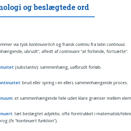
ologi og beslægtede ord
ommer via tysk
kontinuierlich
og fransk
continu
fra latin
continuus
hængende, ubrudt”, afledt af
continuare
“at forbinde, fortsætte”.
inuitet
(substantiv): sammenhæng, uafbrudt forløb.
ontinuitet
: brud eller spring i en ellers sammenhængende proces.
inuum
: et sammenhængende hele uden klare grænser mellem elem
inuert
: tæt beslægtet adjektiv, ofte foretrukket i matematisk/tekni
rog (fx “kontinuert funktion”).