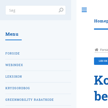
Toggle
Homep
Menu
Forsi
FORSIDE
LEKSI
WEBINDEX
Ko
LEKSIKON
KRYDSORDBOG
be
GREENMOBILITY RABATKODE