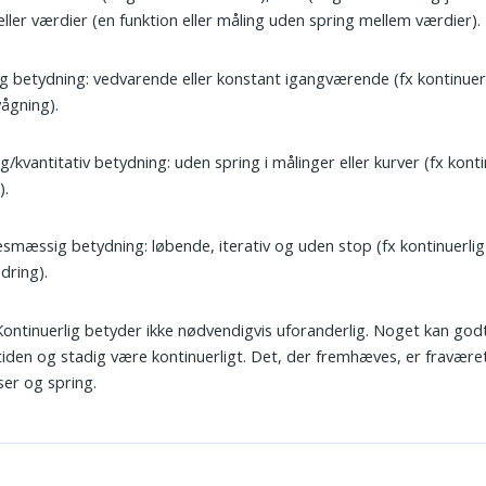
 eller værdier (en funktion eller måling uden spring mellem værdier).
ig betydning: vedvarende eller konstant igangværende (fx kontinuer
ågning).
g/kvantitativ betydning: uden spring i målinger eller kurver (fx konti
).
smæssig betydning: løbende, iterativ og uden stop (fx kontinuerlig
dring).
 Kontinuerlig betyder ikke nødvendigvis uforanderlig. Noget kan go
 tiden og stadig være kontinuerligt. Det, der fremhæves, er fravære
ser og spring.