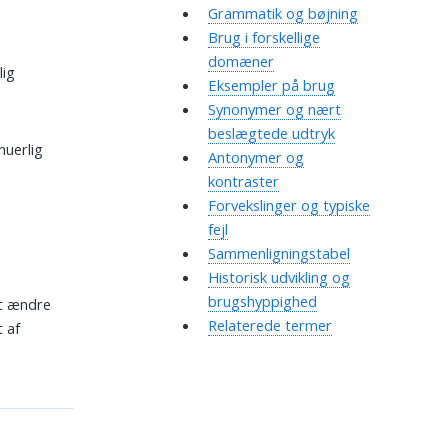
Grammatik og bøjning
Brug i forskellige
domæner
lig
Eksempler på brug
Synonymer og nært
beslægtede udtryk
nuerlig
Antonymer og
kontraster
Forvekslinger og typiske
fejl
Sammenligningstabel
Historisk udvikling og
brugshyppighed
dt ændre
Relaterede termer
t af