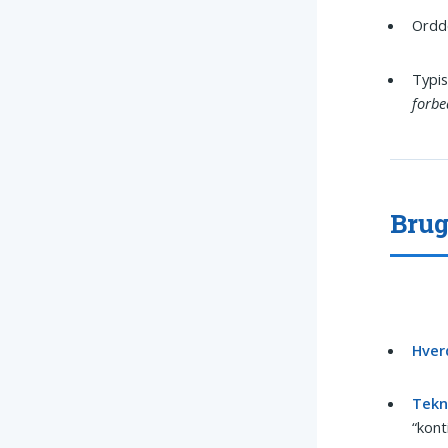
Ordde
Typi
forbe
Brug
Hver
Tekni
“kont