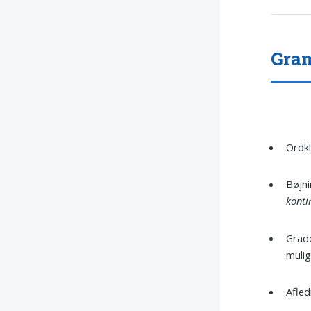
Gram
Ordkl
Bøjn
konti
Grad
mulig
Afled