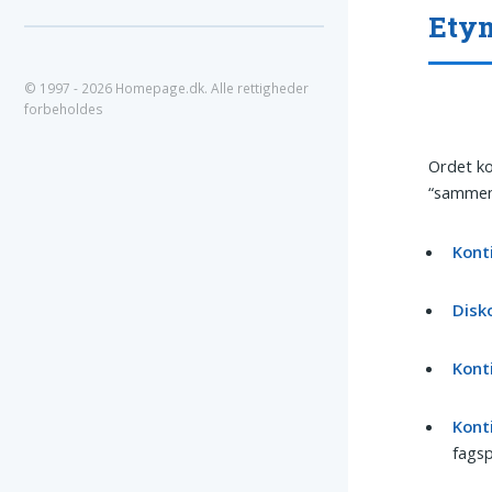
Etym
© 1997 - 2026 Homepage.dk. Alle rettigheder
forbeholdes
Ordet k
“sammen
Kont
Disk
Kont
Kont
fagsp