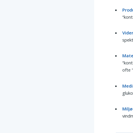
Produ
“kont
Vide
spekt
Mate
“kont
ofte 
Medi
gluko
Miljø
vindm