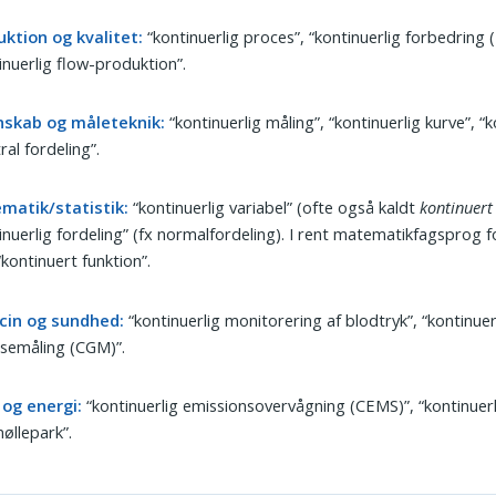
ktion og kvalitet:
“kontinuerlig proces”, “kontinuerlig forbedring (
inuerlig flow-produktion”.
nskab og måleteknik:
“kontinuerlig måling”, “kontinuerlig kurve”, “k
ral fordeling”.
matik/statistik:
“kontinuerlig variabel” (ofte også kaldt
kontinuert
inuerlig fordeling” (fx normalfordeling). I rent matematikfagsprog 
“kontinuert funktion”.
cin og sundhed:
“kontinuerlig monitorering af blodtryk”, “kontinuer
semåling (CGM)”.
 og energi:
“kontinuerlig emissionsovervågning (CEMS)”, “kontinuerli
øllepark”.