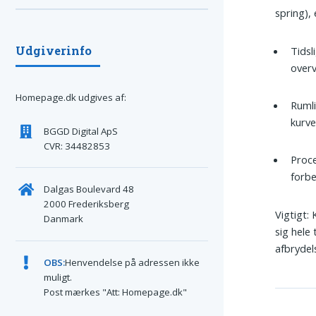
spring),
Udgiverinfo
Tidsl
overv
Homepage.dk udgives af:
Rumli
kurve
BGGD Digital ApS
CVR: 34482853
Proce
forbe
Dalgas Boulevard 48
2000 Frederiksberg
Vigtigt:
Danmark
sig hele
afbrydel
OBS:
Henvendelse på adressen ikke
muligt.
Post mærkes "Att: Homepage.dk"