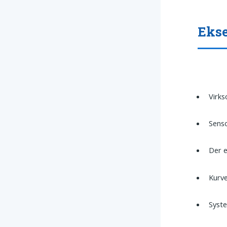
Ekse
Virks
Senso
Der e
Kurve
Syste