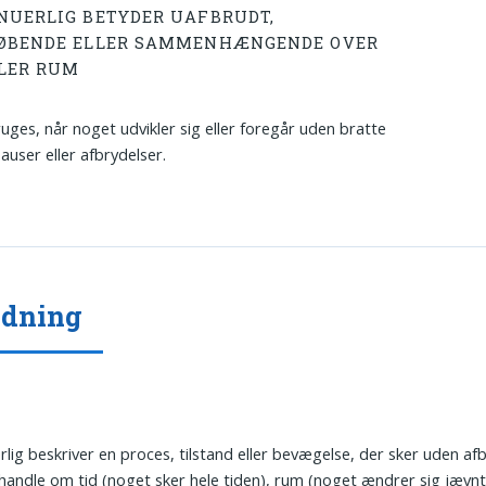
NUERLIG BETYDER UAFBRUDT,
ØBENDE ELLER SAMMENHÆNGENDE OVER
LLER RUM
uges, når noget udvikler sig eller foregår uden bratte
auser eller afbrydelser.
ydning
rlig beskriver en proces, tilstand eller bevægelse, der sker uden afb
handle om tid (noget sker hele tiden), rum (noget ændrer sig jævn