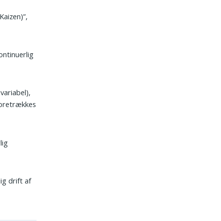
Kaizen)”,
ontinuerlig
variabel),
foretrækkes
lig
g drift af