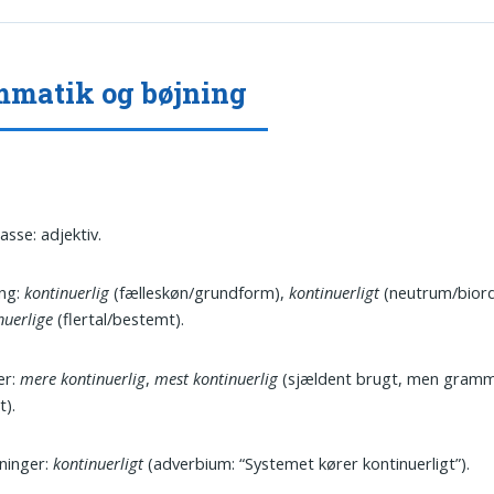
matik og bøjning
asse: adjektiv.
ing:
kontinuerlig
(fælleskøn/grundform),
kontinuerligt
(neutrum/biord
nuerlige
(flertal/bestemt).
er:
mere kontinuerlig
,
mest kontinuerlig
(sjældent brugt, men gramm
t).
ninger:
kontinuerligt
(adverbium: “Systemet kører kontinuerligt”).