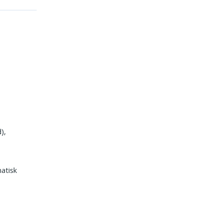
),
atisk