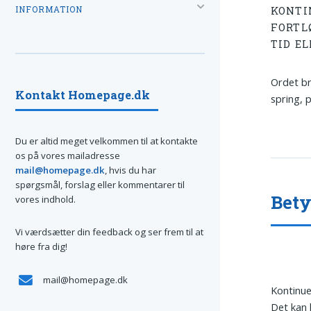
INFORMATION
KONTI
FORTL
TID E
Ordet br
Kontakt Homepage.dk
spring, p
Du er altid meget velkommen til at kontakte
os på vores mailadresse
mail@homepage.dk
, hvis du har
spørgsmål, forslag eller kommentarer til
Bet
vores indhold.
Vi værdsætter din feedback og ser frem til at
høre fra dig!
mail@homepage.dk
Kontinue
Det kan 