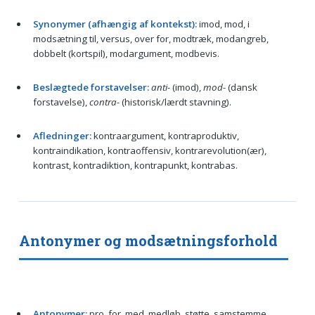
Synonymer (afhængig af kontekst):
imod, mod, i
modsætning til, versus, over for, modtræk, modangreb,
dobbelt (kortspil), modargument, modbevis.
Beslægtede forstavelser:
anti-
(imod),
mod-
(dansk
forstavelse),
contra-
(historisk/lærdt stavning).
Afledninger:
kontraargument, kontraproduktiv,
kontraindikation, kontraoffensiv, kontrarevolution(ær),
kontrast, kontradiktion, kontrapunkt, kontrabas.
Antonymer og modsætningsforhold
Antonymer:
pro, for, med, medløb, støtte, samstemme,