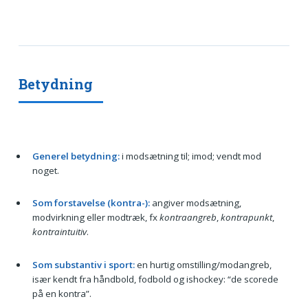
Betydning
Generel betydning:
i modsætning til; imod; vendt mod
noget.
Som forstavelse (kontra-):
angiver modsætning,
modvirkning eller modtræk, fx
kontraangreb
,
kontrapunkt
,
kontraintuitiv
.
Som substantiv i sport:
en hurtig omstilling/modangreb,
især kendt fra håndbold, fodbold og ishockey: “de scorede
på en kontra”.