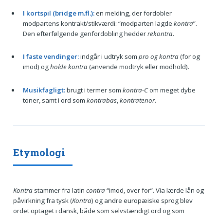
I kortspil (bridge m.fl.):
en melding, der fordobler
modpartens kontrakt/stikværdi: “modparten lagde
kontra
”.
Den efterfølgende genfordobling hedder
rekontra
.
I faste vendinger:
indgår i udtryk som
pro og kontra
(for og
imod) og
holde kontra
(anvende modtryk eller modhold).
Musikfagligt:
brugt i termer som
kontra-C
om meget dybe
toner, samt i ord som
kontrabas
,
kontratenor
.
Etymologi
Kontra
stammer fra latin
contra
“imod, over for”. Via lærde lån og
påvirkning fra tysk (
Kontra
) og andre europæiske sprog blev
ordet optaget i dansk, både som selvstændigt ord og som