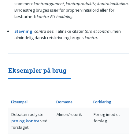
stammen:
kontraargument
,
kontraproduktiv
,
kontraindikation
.
Bindestreg bruges især før proprier/initialord eller for
læsbarhed:
kontra-EU-holdning
.
Stavning:
contra
ses i latinske citater (
pro et contra
), men i
almindelig dansk retskrivning bruges
kontra
.
Eksempler på brug
Eksempel
Domæne
Forklaring
Debatten belyste
Almen/retorik
For og imod et
pro og kontra
ved
forslag.
forslaget.