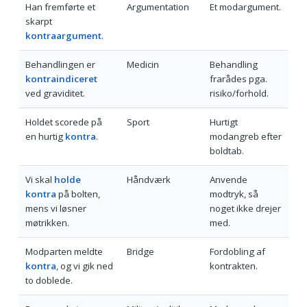
Han fremførte et
Argumentation
Et modargument.
skarpt
kontraargument
.
Behandlingen er
Medicin
Behandling
kontraindiceret
frarådes pga.
ved graviditet.
risiko/forhold.
Holdet scorede på
Sport
Hurtigt
en hurtig
kontra
.
modangreb efter
boldtab.
Vi skal
holde
Håndværk
Anvende
kontra
på bolten,
modtryk, så
mens vi løsner
noget ikke drejer
møtrikken.
med.
Modparten meldte
Bridge
Fordobling af
kontra
, og vi gik ned
kontrakten.
to doblede.