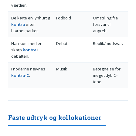
værdier.
De kørte en lynhurtig
Fodbold
Omstilling fra
kontra
efter
forsvar til
hjørnesparket.
angreb.
Han kom med en
Debat
Replik/modsvar.
skarp
kontra
i
debatten.
I noderne nævnes
Musik
Betegnelse for
kontra-C
.
meget dyb C-
tone.
Faste udtryk og kollokationer