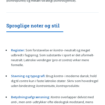
(
kontrapunkt
) og militær/strategi (
kontraoffensiv
).
Sproglige noter og stil
Register:
Som forstavelse er
kontra-
neutralt og meget
udbredt i fagsprog. Som substantiv i sport er det uformelt-
neutralt. Latinske vendinger (
pro et contra
) virker mere
formelle.
Stavning og typografi:
Brug
kontra-
i moderne dansk; hold
dig til
contra
kun i faste latinske citater. Skriv som hovedregel
uden bindestreg:
kontraintuitiv
,
kontraproduktiv
.
Betydningsafgrænsning:
Kontra
overlapper delvist med
anti-
, men
anti-
udtrykker ofte ideologisk modstand, mens