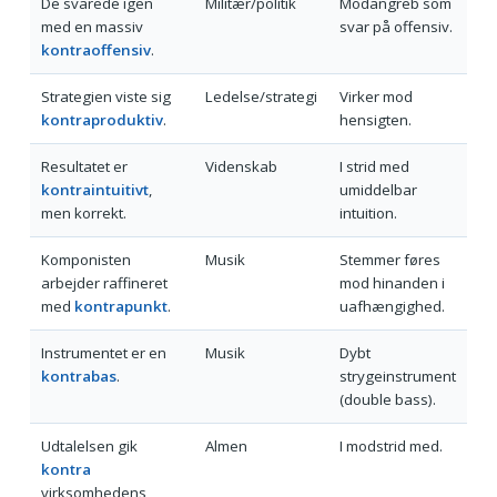
De svarede igen
Militær/politik
Modangreb som
med en massiv
svar på offensiv.
kontraoffensiv
.
Strategien viste sig
Ledelse/strategi
Virker mod
kontraproduktiv
.
hensigten.
Resultatet er
Videnskab
I strid med
kontraintuitivt
,
umiddelbar
men korrekt.
intuition.
Komponisten
Musik
Stemmer føres
arbejder raffineret
mod hinanden i
med
kontrapunkt
.
uafhængighed.
Instrumentet er en
Musik
Dybt
kontrabas
.
strygeinstrument
(double bass).
Udtalelsen gik
Almen
I modstrid med.
kontra
virksomhedens