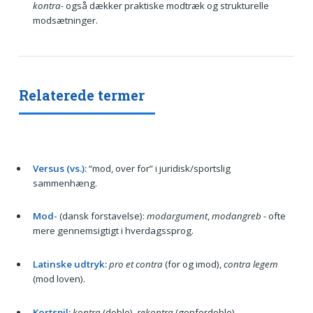
kontra-
også dækker praktiske modtræk og strukturelle
modsætninger.
Relaterede termer
Versus (vs.):
“mod, over for” i juridisk/sportslig
sammenhæng.
Mod-
(dansk forstavelse):
modargument
,
modangreb
- ofte
mere gennemsigtigt i hverdagssprog.
Latinske udtryk:
pro et contra
(for og imod),
contra legem
(mod loven).
Kortspil:
kontra
(doble),
rekontra
(genfordoble).