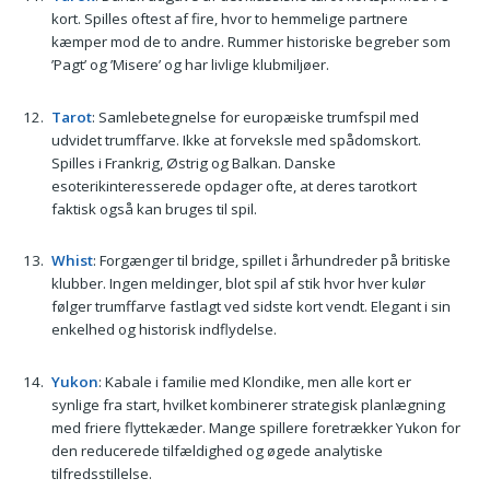
kort. Spilles oftest af fire, hvor to hemmelige partnere
kæmper mod de to andre. Rummer historiske begreber som
’Pagt’ og ’Misere’ og har livlige klubmiljøer.
Tarot
: Samlebetegnelse for europæiske trumfspil med
udvidet trumffarve. Ikke at forveksle med spådomskort.
Spilles i Frankrig, Østrig og Balkan. Danske
esoterikinteresserede opdager ofte, at deres tarotkort
faktisk også kan bruges til spil.
Whist
: Forgænger til bridge, spillet i århundreder på britiske
klubber. Ingen meldinger, blot spil af stik hvor hver kulør
følger trumffarve fastlagt ved sidste kort vendt. Elegant i sin
enkelhed og historisk indflydelse.
Yukon
: Kabale i familie med Klondike, men alle kort er
synlige fra start, hvilket kombinerer strategisk planlægning
med friere flyttekæder. Mange spillere foretrækker Yukon for
den reducerede tilfældighed og øgede analytiske
tilfredsstillelse.