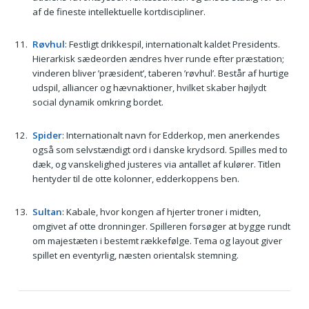
af de fineste intellektuelle kortdiscipliner.
Røvhul
: Festligt drikkespil, internationalt kaldet Presidents.
Hierarkisk sædeorden ændres hver runde efter præstation;
vinderen bliver ’præsident’, taberen ’røvhul’. Består af hurtige
udspil, alliancer og hævnaktioner, hvilket skaber højlydt
social dynamik omkring bordet.
Spider
: Internationalt navn for Edderkop, men anerkendes
også som selvstændigt ord i danske krydsord. Spilles med to
dæk, og vanskelighed justeres via antallet af kulører. Titlen
hentyder til de otte kolonner, edderkoppens ben.
Sultan
: Kabale, hvor kongen af hjerter troner i midten,
omgivet af otte dronninger. Spilleren forsøger at bygge rundt
om majestæten i bestemt rækkefølge. Tema og layout giver
spillet en eventyrlig, næsten orientalsk stemning.