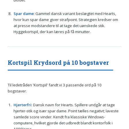
Spar dame
: Gammel dansk variant beslægtet med Hearts,
hvor kun spar dame giver strafpoint. Strategien kredser om
at presse modstandere til at tage det uønskede stik.
Hyggekortspil, der kan læres på få minutter.
Kortspil Krydsord på 10 bogstaver
Til ledetråden 'Kortspil' fandt vi 3 passende ord på 10
bogstaver.
Hjerterfri
: Dansk navn for Hearts. Spillere undgår at tage
hjerter-stik og især spar dame. Point tælles negativt; laveste
samlede score vinder. Kendt fra klassiske Windows-
computere, hvilket gjorde det udbredt blandt kontorfolk i