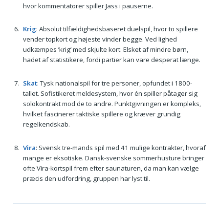
hvor kommentatorer spiller Jass i pauserne.
Krig
: Absolut tilfældighedsbaseret duelspil, hvor to spillere
vender topkort og højeste vinder begge. Ved lighed
udkæmpes ’krig’ med skjulte kort. Elsket af mindre børn,
hadet af statistikere, fordi partier kan vare desperat længe.
Skat
: Tysk nationalspil for tre personer, opfundet i 1800-
tallet. Sofistikeret meldesystem, hvor én spiller påtager sig
solokontrakt mod de to andre. Punktgivningen er kompleks,
hvilket fascinerer taktiske spillere og kræver grundig
regelkendskab.
Vira
: Svensk tre-mands spil med 41 mulige kontrakter, hvoraf
mange er eksotiske. Dansk-svenske sommerhusture bringer
ofte Vira-kortspil frem efter saunaturen, da man kan vælge
præcis den udfordring, gruppen har lyst til.