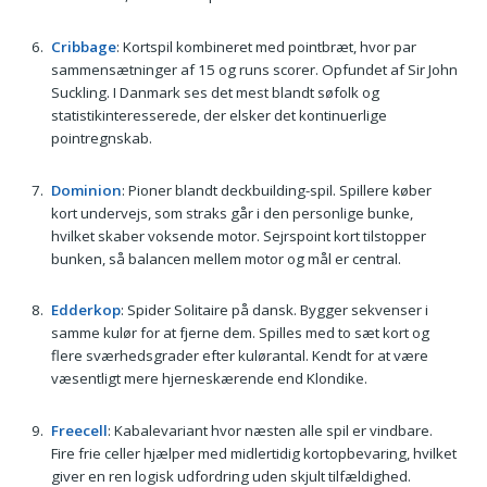
Cribbage
: Kortspil kombineret med pointbræt, hvor par
sammensætninger af 15 og runs scorer. Opfundet af Sir John
Suckling. I Danmark ses det mest blandt søfolk og
statistikinteresserede, der elsker det kontinuerlige
pointregnskab.
Dominion
: Pioner blandt deckbuilding-spil. Spillere køber
kort undervejs, som straks går i den personlige bunke,
hvilket skaber voksende motor. Sejrspoint kort tilstopper
bunken, så balancen mellem motor og mål er central.
Edderkop
: Spider Solitaire på dansk. Bygger sekvenser i
samme kulør for at fjerne dem. Spilles med to sæt kort og
flere sværhedsgrader efter kulørantal. Kendt for at være
væsentligt mere hjerneskærende end Klondike.
Freecell
: Kabalevariant hvor næsten alle spil er vindbare.
Fire frie celler hjælper med midlertidig kortopbevaring, hvilket
giver en ren logisk udfordring uden skjult tilfældighed.