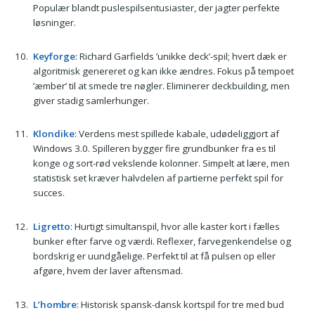
Populær blandt puslespilsentusiaster, der jagter perfekte
løsninger.
Keyforge
: Richard Garfields ’unikke deck’-spil; hvert dæk er
algoritmisk genereret og kan ikke ændres. Fokus på tempoet
’æmber’ til at smede tre nøgler. Eliminerer deckbuilding, men
giver stadig samlerhunger.
Klondike
: Verdens mest spillede kabale, udødeliggjort af
Windows 3.0. Spilleren bygger fire grundbunker fra es til
konge og sort-rød vekslende kolonner. Simpelt at lære, men
statistisk set kræver halvdelen af partierne perfekt spil for
succes.
Ligretto
: Hurtigt simultanspil, hvor alle kaster kort i fælles
bunker efter farve og værdi. Reflexer, farvegenkendelse og
bordskrig er uundgåelige. Perfekt til at få pulsen op eller
afgøre, hvem der laver aftensmad.
L’hombre
: Historisk spansk-dansk kortspil for tre med bud