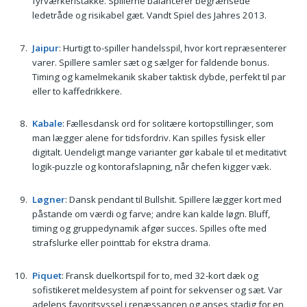
fyrværkeristakke. Spillerne balancerer begrænsede
ledetråde og risikabel gæt. Vandt Spiel des Jahres 2013.
Jaipur
: Hurtigt to-spiller handelsspil, hvor kort repræsenterer
varer. Spillere samler sæt og sælger for faldende bonus.
Timing og kamelmekanik skaber taktisk dybde, perfekt til par
eller to kaffedrikkere.
Kabale
: Fællesdansk ord for solitære kortopstillinger, som
man lægger alene for tidsfordriv. Kan spilles fysisk eller
digitalt. Uendeligt mange varianter gør kabale til et meditativt
logik-puzzle og kontorafslapning, når chefen kigger væk.
Løgner
: Dansk pendant til Bullshit. Spillere lægger kort med
påstande om værdi og farve; andre kan kalde løgn. Bluff,
timing og gruppedynamik afgør succes. Spilles ofte med
strafslurke eller pointtab for ekstra drama.
Piquet
: Fransk duelkortspil for to, med 32-kort dæk og
sofistikeret meldesystem af point for sekvenser og sæt. Var
adelens favoritsyssel i renæssancen og anses stadig for en