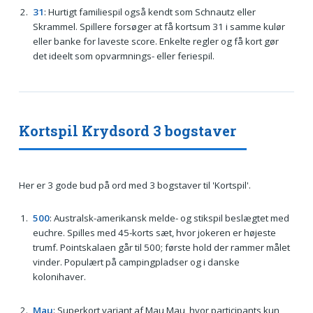
31
: Hurtigt familiespil også kendt som Schnautz eller
Skrammel. Spillere forsøger at få kortsum 31 i samme kulør
eller banke for laveste score. Enkelte regler og få kort gør
det ideelt som opvarmnings- eller feriespil.
Kortspil Krydsord 3 bogstaver
Her er 3 gode bud på ord med 3 bogstaver til 'Kortspil'.
500
: Australsk-amerikansk melde- og stikspil beslægtet med
euchre. Spilles med 45-korts sæt, hvor jokeren er højeste
trumf. Pointskalaen går til 500; første hold der rammer målet
vinder. Populært på campingpladser og i danske
kolonihaver.
Mau
: Superkort variant af Mau Mau, hvor participants kun