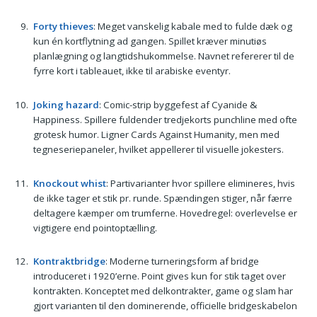
Forty thieves
: Meget vanskelig kabale med to fulde dæk og
kun én kortflytning ad gangen. Spillet kræver minutiøs
planlægning og langtidshukommelse. Navnet refererer til de
fyrre kort i tableauet, ikke til arabiske eventyr.
Joking hazard
: Comic-strip byggefest af Cyanide &
Happiness. Spillere fuldender tredjekorts punchline med ofte
grotesk humor. Ligner Cards Against Humanity, men med
tegneseriepaneler, hvilket appellerer til visuelle jokesters.
Knockout whist
: Partivarianter hvor spillere elimineres, hvis
de ikke tager et stik pr. runde. Spændingen stiger, når færre
deltagere kæmper om trumferne. Hovedregel: overlevelse er
vigtigere end pointoptælling.
Kontraktbridge
: Moderne turneringsform af bridge
introduceret i 1920’erne. Point gives kun for stik taget over
kontrakten. Konceptet med delkontrakter, game og slam har
gjort varianten til den dominerende, officielle bridgeskabelon