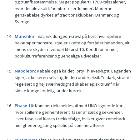
og trumfbestemmelse. Meget populært i 1700-talssaloner,
hvor det blev kaldt ’hombre’ eller ’lommer’. Moderne
genskabelse dyrkes af traditionsklubber i Danmark og
Sverige.
Munchkin
: Satirisk dungeon-crawl på kort, hvor spillere
bekæmper monstre, stjæler skatte og forråder hinanden, alt
imens de skyder niveauet til først 10. Kendt for humor,
popkulturreferencer og uendelige udvidelser.
Napoleon
: Kabale også kaldet Forty Thieves-light. Legenden
siger, at kejseren selv lagde den under eksil. To dæk, stramt
regelsæt og høj sværhedsgrad skaber episk triumf når
sidste konge endelig lander korrekt.
Phase 10
: Kommercielt meldespil med UNO-lignende kort,
hvor spillerne gennemfører ti faser af sæt og sekvenser.
Hver fase skal klares i rækkefølge, hvilket giver comeback-
muligheder og lang spilletid på sommeraftener.