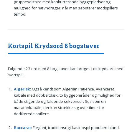
gruppesolitaire med konkurrerende byggepladser og
mulighed for hævndrager, når man saboterer modspillers
tempo.
Kortspil Krydsord 8 bogstaver
Følgende 23 ord med 8 bogstaver kan bruges i dit krydsord med
'Kortspil'.
Algerisk
: Også kendt som Algerian Patience. Avanceret
kabale med dobbeltdæk, to byggeområder og mulighed for
både stigende og faldende sekvenser. Ses som en
maratonkabale, der kan strække sig over timer for
dedikerede spillere.
Baccarat
: Elegant, traditionsrigt kasinospil populært blandt