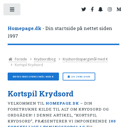
Toggle
Homepage.dk
- Din startside på nettet siden
1997
Forside
Krydsordbog
Krydsordsspørgsmål med K
Kortspil Krydsord
KRYDSORDSSPØRGSMÅL MED K
26. JUNI 2025
Kortspil Krydsord
VELKOMMEN TIL
HOMEPAGE.DK
– DIN
FORETRUKNE KILDE TIL ALT OM KRYDSORD OG
ORDGÅDER! I DENNE ARTIKEL, “KORTSPIL
KRYDSORD”, PRÆSENTERER VI IMPONERENDE
100