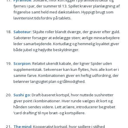
Pyramide
: Solitaire, hvor kort ligger i pyramidestruktur og
fjernes i par, der summer til 13. Spillet kræver planlægning af
frigørelse samt held med dækstakken. Hyppigt brugt som
lavintensivt tidsfordriv på tablets.
Saboteur
: Skjulte roller blandt dværge, der graver efter guld.
Sabotører forsøger at ødelægge stien; ærlige minearbejdere
leder samarbejdende. Kortudlæg og hemmelig loyalitet giver
både jubel og højlydte beskyldninger.
Scorpion
: Relativt ukendt kabale, der ligner Spider uden
supplementstak. Sekvenser kan kun flyttes, hvis alle kort er i
samme farve. Kombinationen giver en heftig udfordring, der
belønner langsigtet plan og tålmodighed.
Sushi go
: Draft-baseret kortspil, hvor nuttede sushiretter
giver point i kombinationer. Hver runde vælges ét kort og
hånden sendes videre. Lett at lære, introducerer begrebet
’card drafting’ til nye bræt- og kortspillere.
The mind
: Kooperativt kortspil, hvor spillere i stilhed