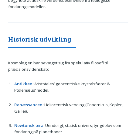
begyndte at adskille verdensbeskrivelse fra teologiske
forklaringsmodeller.
Historisk udvikling
Kosmologien har bevæget sig fra spekulativ filosofi til
præcisionsvidenskab:
Antikken:
Aristoteles’ geocentriske krystalsfærer &
Ptolemæus’ model.
Renæssancen:
Heliocentrisk vending (Copernicus, Kepler,
Galilei).
Newtonsk æra:
Uendeligt, statisk univers; tyngdelov som
forklaring på planetbaner.