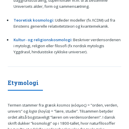
baggrundsstråling, supernovaer m.m. til at bestemme
Universets alder, form og sammensætning.
Teoretisk kosmologi:
Udleder modeller (fx ΛCDM) ud fra
Einsteins generelle relativitetsteori og kvantemekanik.
Kultur- og religionskosmologi:
Beskriver verdensordenen
i mytologi, religion eller filosofi (fx nordisk mytologis
Yggdrasil, hinduistiske cykliske universer).
Etymologi
Termen stammer fra græsk
kosmos
(κόσμος) = ”orden, verden,
univers” og
logia
(λογία) = ”lære, studie”. Tilsammen betyder
ordet altså bogstaveligt ”læren om verdensordenen”. I dansk
skrift dukker ”kosmologi” op i 1800-tallet, hvor naturfilosoffer