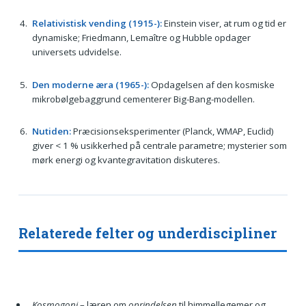
Relativistisk vending (1915-):
Einstein viser, at rum og tid er
dynamiske; Friedmann, Lemaître og Hubble opdager
universets udvidelse.
Den moderne æra (1965-):
Opdagelsen af den kosmiske
mikrobølgebaggrund cementerer Big-Bang-modellen.
Nutiden:
Præcisionseksperimenter (Planck, WMAP, Euclid)
giver < 1 % usikkerhed på centrale parametre; mysterier som
mørk energi og kvantegravitation diskuteres.
Relaterede felter og underdiscipliner
Kosmogoni
– læren om
oprindelsen
til himmellegemer og