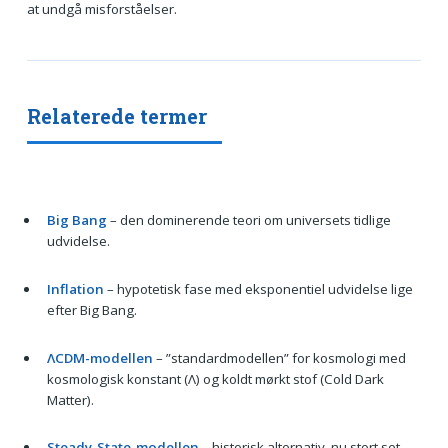
at undgå misforståelser.
Relaterede termer
Big Bang
– den dominerende teori om universets tidlige
udvidelse.
Inflation
– hypotetisk fase med eksponentiel udvidelse lige
efter Big Bang.
ΛCDM-modellen
– ”standardmodellen” for kosmologi med
kosmologisk konstant (Λ) og koldt mørkt stof (Cold Dark
Matter).
Steady-State-modellen
– historisk alternativ, nu stort set