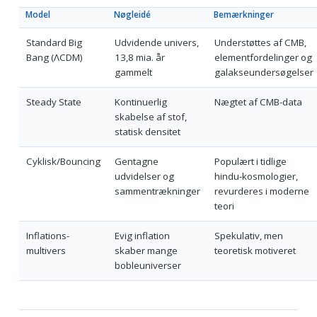
Model
Nøgleidé
Bemærkninger
Standard Big
Udvidende univers,
Understøttes af CMB,
Bang (ΛCDM)
13,8 mia. år
elementfordelinger og
gammelt
galakseundersøgelser
Steady State
Kontinuerlig
Nægtet af CMB-data
skabelse af stof,
statisk densitet
Cyklisk/Bouncing
Gentagne
Populært i tidlige
udvidelser og
hindu-kosmologier,
sammentrækninger
revurderes i moderne
teori
Inflations-
Evig inflation
Spekulativ, men
multivers
skaber mange
teoretisk motiveret
bobleuniverser