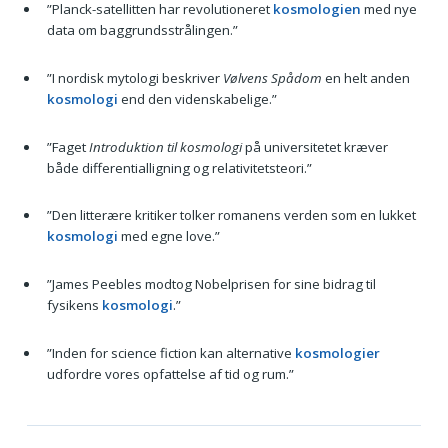
”Planck-satellitten har revolutioneret
kosmologien
med nye
data om baggrundsstrålingen.”
”I nordisk mytologi beskriver
Vølvens Spådom
en helt anden
kosmologi
end den videnskabelige.”
”Faget
Introduktion til kosmologi
på universitetet kræver
både differentialligning og relativitetsteori.”
”Den litterære kritiker tolker romanens verden som en lukket
kosmologi
med egne love.”
”James Peebles modtog Nobelprisen for sine bidrag til
fysikens
kosmologi
.”
”Inden for science fiction kan alternative
kosmologier
udfordre vores opfattelse af tid og rum.”