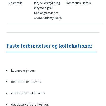
kosmetik
Pleje/udsmykning
kosmetisk udtryk
(etymologisk
beslægtet via “at
ordne/udsmykke”).
Faste forbindelser og kollokationer
kosmos og kaos
det ordnede kosmos
et lukket/åbent kosmos
det observerbare kosmos