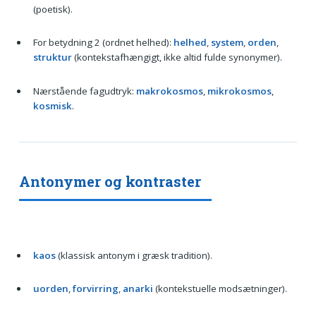
(poetisk).
For betydning 2 (ordnet helhed):
helhed
,
system
,
orden
,
struktur
(kontekstafhængigt, ikke altid fulde synonymer).
Nærstående fagudtryk:
makrokosmos
,
mikrokosmos
,
kosmisk
.
Antonymer og kontraster
kaos
(klassisk antonym i græsk tradition).
uorden
,
forvirring
,
anarki
(kontekstuelle modsætninger).