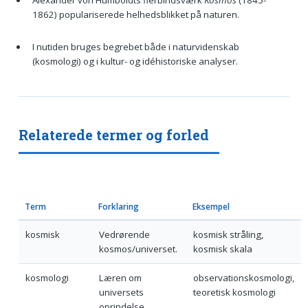
1862) populariserede helhedsblikket på naturen.
I nutiden bruges begrebet både i naturvidenskab
(kosmologi) og i kultur- og idéhistoriske analyser.
Relaterede termer og forled
Term
Forklaring
Eksempel
kosmisk
Vedrørende
kosmisk stråling,
kosmos/universet.
kosmisk skala
kosmologi
Læren om
observationskosmologi,
universets
teoretisk kosmologi
oprindelse,