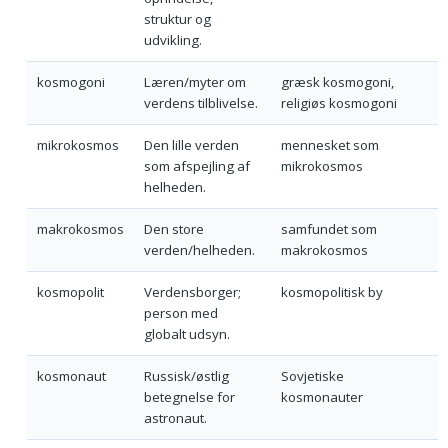
struktur og
udvikling.
kosmogoni
Læren/myter om
græsk kosmogoni,
verdens tilblivelse.
religiøs kosmogoni
mikrokosmos
Den lille verden
mennesket som
som afspejling af
mikrokosmos
helheden.
makrokosmos
Den store
samfundet som
verden/helheden.
makrokosmos
kosmopolit
Verdensborger;
kosmopolitisk by
person med
globalt udsyn.
kosmonaut
Russisk/østlig
Sovjetiske
betegnelse for
kosmonauter
astronaut.