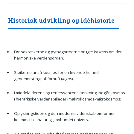
Historisk udvikling og idéhistorie
Før-sokratikerne og pythagoræerne brugte
kosmos
om den
harmoniske verdensorden.
Stoikerne anså kosmos for en levende helhed
gennemtrængt af fornuft (
logos
).
I middelalderens og renæssancens tænkning indgår kosmos
i hierarkiske verdensbilleder (makrokosmos-mikrokosmos).
Oplysningstiden og den moderne videnskab omformer
kosmos til et naturligt, lovbundet univers.
Alexander von Humboldts flerbindsværk
Kosmos
(1845-