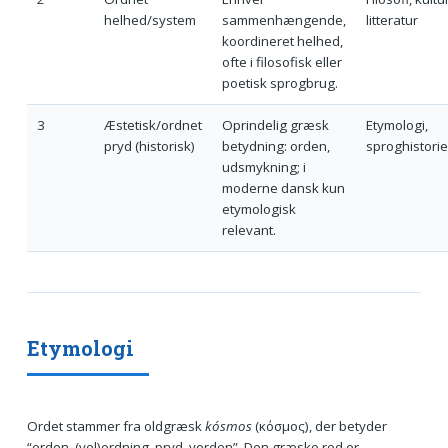
helhed/system
sammenhængende,
litteratur
koordineret helhed,
ofte i filosofisk eller
poetisk sprogbrug.
3
Æstetisk/ordnet
Oprindelig græsk
Etymologi,
pryd (historisk)
betydning: orden,
sproghistorie
udsmykning; i
moderne dansk kun
etymologisk
relevant.
Etymologi
Ordet stammer fra oldgræsk
kósmos
(κόσμος), der betyder
“orden, (vel)ordning, pryd, verden”. Den græske rod er