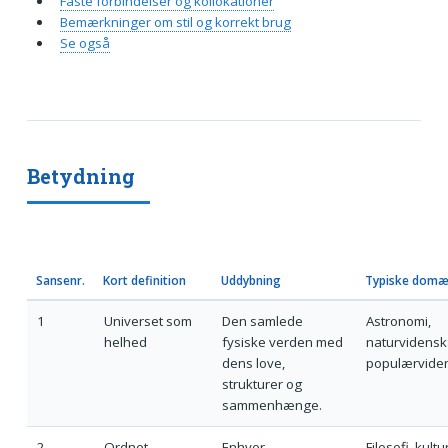
Faste forbindelser og kollokationer
Bemærkninger om stil og korrekt brug
Se også
Betydning
Sansenr.
Kort definition
Uddybning
Typiske domæ
1
Universet som
Den samlede
Astronomi,
helhed
fysiske verden med
naturvidensk
dens love,
populærvide
strukturer og
sammenhænge.
2
Ordnet
Enhver
Filosofi, kultu