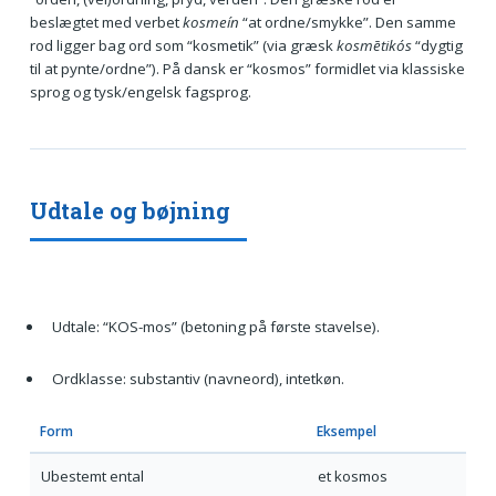
beslægtet med verbet
kosmeín
“at ordne/smykke”. Den samme
rod ligger bag ord som “kosmetik” (via græsk
kosmētikós
“dygtig
til at pynte/ordne”). På dansk er “kosmos” formidlet via klassiske
sprog og tysk/engelsk fagsprog.
Udtale og bøjning
Udtale: “KOS-mos” (betoning på første stavelse).
Ordklasse: substantiv (navneord), intetkøn.
Form
Eksempel
Ubestemt ental
et kosmos