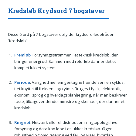
Kredsløb Krydsord 7 bogstaver
Disse 6 ord på 7 bogstaver opfylder krydsord-ledetråden
'Kredsløb'.
Fremløb
: Forsyningsstrømmen i et teknisk kredsløb, der
bringer energi ud. Sammen med returløb danner det et
komplet lukket system.
Periode
: Varighed mellem gentagne hændelser i en cyklus,
tæt knyttet til frekvens og rytme. Bruges i fysik, elektronik,
økonomi, sprog og hverdagsplanlægning, når man beskriver
faste, tilbagevendende mønstre og skemaer, der danner et
kredsløb.
Ringnet
: Netværk eller el-distribution i ringtopologi, hvor
forsyning og data kan løbe i et lukket kredsløb. Øger
robusthed og omdirigering ved fejl, og viser, hvordan