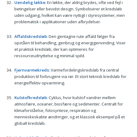
Uendelig løkke
: En løkke, der aldrig brydes, ofte ved fejl i
betingelser eller bevidst design. Symboliserer et kredsløb
uden udgang, hvilket kan være nyttigt i styresystemer, men
problematisk i applikationer uden afbrydelser.
Affaldskredsløb
: Den gentagne rute affald følger fra
opståen til behandling, genbrug og energigenvinding. Viser
et praktisk kredsløb, der kan optimeres for
ressourceudnyttelse og minimal spild.
Fjernvarmekreds
: Varmefordelingskredsløb fra central
produktion til forbrugere via rør. Et stort teknisk kredsløb for
energieffektiv opvarmning.
Kulstofkredsløb
: Cyklus, hvor kulstof vandrer mellem
atmosfære, oceaner, biosfære og sedimenter. Centralt for
klimaforståelse, fotosyntese, respiration og
menneskeskabte ændringer, og et klassisk eksempel på et
globalt kredsløb.