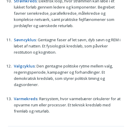
Strømkreds
: Elektrisk loop, hvor strømmen kan løbe i et
lukket forløb gennem ledere og komponenter. Begrebet
favner seriekredse, parallelkredse, målekredse og
komplekse netværk, samt praktiske fejlfænomener som
jordsløjfer og uønskede returløb.
Søvncyklus
: Gentagne faser af let søvn, dyb søvn og REM i
løbet af natten. Et fysiologisk kredsløb, som påvirker
restitution og kognition.
Valgcyklus
: Den gentagne politiske rytme mellem valg,
regeringsperiode, kampagner og forhandlinger. Et
demokratisk kredsløb, som styrer politisk timing og
dagsordener.
Varmekreds
: Rørsystem, hvor varmebærer cirkulerer for at
opvarme rum eller processer. Et teknisk kredsløb med
fremløb og returløb.