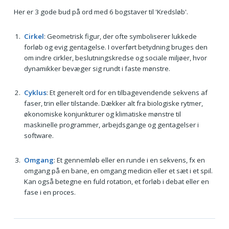
Her er 3 gode bud på ord med 6 bogstaver til 'Kredsløb'.
Cirkel
: Geometrisk figur, der ofte symboliserer lukkede
forløb og evig gentagelse. I overført betydning bruges den
om indre cirkler, beslutningskredse og sociale miljøer, hvor
dynamikker bevæger sig rundt i faste mønstre.
Cyklus
: Et generelt ord for en tilbagevendende sekvens af
faser, trin eller tilstande. Dækker alt fra biologiske rytmer,
økonomiske konjunkturer og klimatiske mønstre til
maskinelle programmer, arbejdsgange og gentagelser i
software.
Omgang
: Et gennemløb eller en runde i en sekvens, fx en
omgang på en bane, en omgang medicin eller et sæt i et spil.
Kan også betegne en fuld rotation, et forløb i debat eller en
fase i en proces.