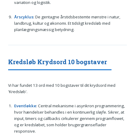
variation og logistik.
Årscyklus
: De gentagne årstidsbestemte mønstre i natur,
landbrug, kultur og økonomi. Et tidsligt kredsløb med
planlægningsmæssig betydning.
Kredsløb Krydsord 10 bogstaver
Vi har fundet 13 ord med 10 bogstaver til dit krydsord med
'Kredsløb'.
Eventløkke
: Central mekanisme i asynkron programmering,
hvor hændelser behandles i en kontinuerlig sløjfe. Sikrer, at
input, timers og callbacks cirkulerer gennem programflowet,
og er kredsløbet, som holder brugergrænseflader
responsive.