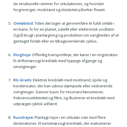
de strukturelle rammer for cirkulationen, og hvordan
forgreninger, modstand og elasticitet påvirker flowet.
Omløbstid
: Tiden det tager at gennemføre ét fuldt omløb i
en bane, fx for en planet, satellit eller elektronisk oscillator.
Også brugt i planlægning og produktion om varigheden af et
gentaget forløb eller en tilbagevendende cyklus.
Ringlinje
: Offentlig transportlinje, der kører i en ringstruktur.
Et driftsmæssigt kredsløb med hyppige afgange og
omstigninger.
Rlc-kreds
: Elektrisk kredsløb med modstand, spole og
kondensator, der kan udvise dæmpede eller vedvarende
svingninger. Danner basis for resonansfænomener,
frekvensselektivitet og filtre, og illustrerer et kredsløb med
udpræget cyklisk adfærd.
Rundrejse
: Planlagt rejse i en cirkulær rute med flere
destinationer. Et turistmæssigt kredsløb, der maksimerer