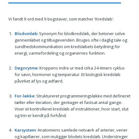
Vi fandt 9 ord med 9 bogstaver, som matcher 'Kredsløb'.
Blodomløb
: Synonym for blodkredsløb, der betoner selve
gennemløbet og tilbagevenden. Bruges ofte i daglig tale og
sundhedskommunikation om kredsløbets betydning for
energi, varmefordeling og organernes funktion.
Døgnrytme
: Kroppens indre ur med cirka 24-timers cyklus
for søvn, hormoner og temperatur. Et biologisk kredsløb
påvirket af lys og adfærd.
For-løkke
: Struktureret programmeringsløkke med defineret
tæller eller iteration, der gentager et fastsat antal gange.
Viser et kontrolleret kredsløb af instruktioner, hvor start, slut
og trin er kendt på forhånd.
Karsystem
: Anatomiens samlede netværk af arterier, vener
og kapillærer, som muliggør blodets kredsløb. Understreger