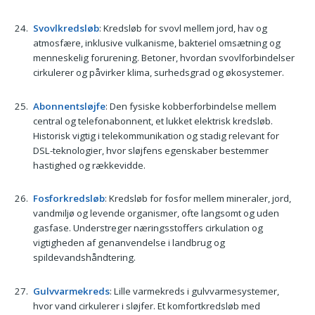
Svovlkredsløb
: Kredsløb for svovl mellem jord, hav og
atmosfære, inklusive vulkanisme, bakteriel omsætning og
menneskelig forurening. Betoner, hvordan svovlforbindelser
cirkulerer og påvirker klima, surhedsgrad og økosystemer.
Abonnentsløjfe
: Den fysiske kobberforbindelse mellem
central og telefonabonnent, et lukket elektrisk kredsløb.
Historisk vigtig i telekommunikation og stadig relevant for
DSL-teknologier, hvor sløjfens egenskaber bestemmer
hastighed og rækkevidde.
Fosforkredsløb
: Kredsløb for fosfor mellem mineraler, jord,
vandmiljø og levende organismer, ofte langsomt og uden
gasfase. Understreger næringsstoffers cirkulation og
vigtigheden af genanvendelse i landbrug og
spildevandshåndtering.
Gulvvarmekreds
: Lille varmekreds i gulvvarmesystemer,
hvor vand cirkulerer i sløjfer. Et komfortkredsløb med