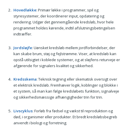
Hovedløkke
: Primær løkke i programmer, spil og
styresystemer, der koordinerer input, opdatering og
rendering. Udgør det gennemgående kredsløb, hvor hele
programmet holdes kørende, indtil afslutningsbetingelsen
indtræffer.
Jordsløjfe
: Uønsket kredsløb mellem jordforbindelser, der
kan skabe brum, støj og fejlstrømme. Viser, at kredsløb kan
opstå utilsigtet i koblede systemer, og at sløjfens returveje er
afgørende for signalers kvalitet og sikkerhed.
Kredsskema
: Teknisk tegning eller skematisk oversigt over
et elektrisk kredsløb. Fremhæver logik, koblinger og blokke i
et system, så man kan følge kredsløbets funktion, signalveje
og sikkerhedsmæssige afhængigheder trin for trin.
Livscyklus
: Forløb fra fødsel og vækst til reproduktion og
død, i organismer eller produkter. Et bredt kredsløbsbegreb
anvendt i biologi og forretning.