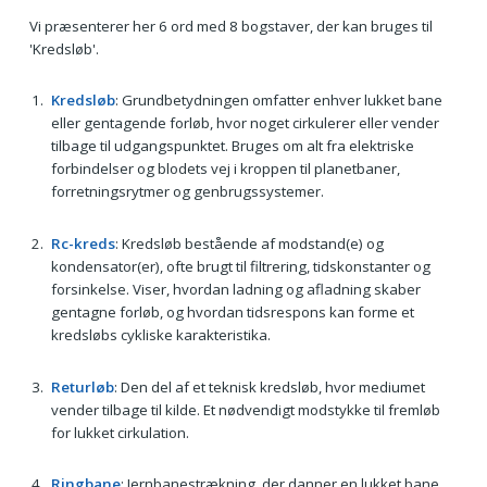
Vi præsenterer her 6 ord med 8 bogstaver, der kan bruges til
'Kredsløb'.
Kredsløb
: Grundbetydningen omfatter enhver lukket bane
eller gentagende forløb, hvor noget cirkulerer eller vender
tilbage til udgangspunktet. Bruges om alt fra elektriske
forbindelser og blodets vej i kroppen til planetbaner,
forretningsrytmer og genbrugssystemer.
Rc-kreds
: Kredsløb bestående af modstand(e) og
kondensator(er), ofte brugt til filtrering, tidskonstanter og
forsinkelse. Viser, hvordan ladning og afladning skaber
gentagne forløb, og hvordan tidsrespons kan forme et
kredsløbs cykliske karakteristika.
Returløb
: Den del af et teknisk kredsløb, hvor mediumet
vender tilbage til kilde. Et nødvendigt modstykke til fremløb
for lukket cirkulation.
Ringbane
: Jernbanestrækning, der danner en lukket bane