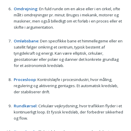
Omdrejning
: En fuld runde om en akse eller i en cirkel, ofte
målt i omdrejninger pr. minut. Bruges i mekanik, motorer og
maskiner, men også billedligt om et forløb i en proces eller et
skifte i argumentation.
Omløbsbane
: Den specifikke bane et himmellegeme eller en
satellit følger omkring et centrum, typisk bestemt af
tyngdekraft og energi. Kan være elliptisk, cirkulær,
geostationær eller polær og danner det konkrete grundlag
for et astronomisk kredsløb.
Procesloop
: Kontrolsløjfe i procesindustri, hvor måling,
regulering og aktivering gentages. Et automatisk kredsløb,
der stabiliserer drift.
Rundkørsel
: Cirkulær vejkrydsning, hvor trafikken flyder i et
kontinuerligt loop. Et fysisk kredsløb, der forbedrer sikkerhed
og flow.