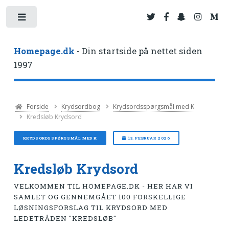
Toggle
Homepage.dk
- Din startside på nettet siden
1997
Forside
Krydsordbog
Krydsordsspørgsmål med K
Kredsløb Krydsord
KRYDSORDSSPØRGSMÅL MED K
13. FEBRUAR 2026
Kredsløb Krydsord
VELKOMMEN TIL HOMEPAGE.DK - HER HAR VI
SAMLET OG GENNEMGÅET 100 FORSKELLIGE
LØSNINGSFORSLAG TIL KRYDSORD MED
LEDETRÅDEN "KREDSLØB"