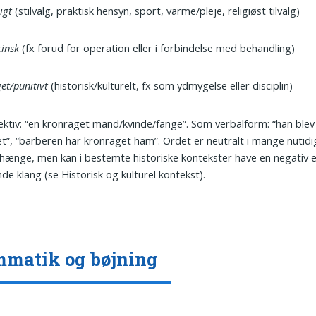
ligt
(stilvalg, praktisk hensyn, sport, varme/pleje, religiøst tilvalg)
insk
(fx forud for operation eller i forbindelse med behandling)
et/punitivt
(historisk/kulturelt, fx som ydmygelse eller disciplin)
ktiv: “en kronraget mand/kvinde/fange”. Som verbalform: “han blev
t”, “barberen har kronraget ham”. Ordet er neutralt i mange nutidi
nge, men kan i bestemte historiske kontekster have en negativ e
e klang (se Historisk og kulturel kontekst).
matik og bøjning