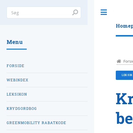
Toggle
Homep
Menu
Forsi
FORSIDE
LEKSI
WEBINDEX
Kr
LEKSIKON
KRYDSORDBOG
be
GREENMOBILITY RABATKODE