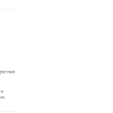
ægtet med
ra
orm.