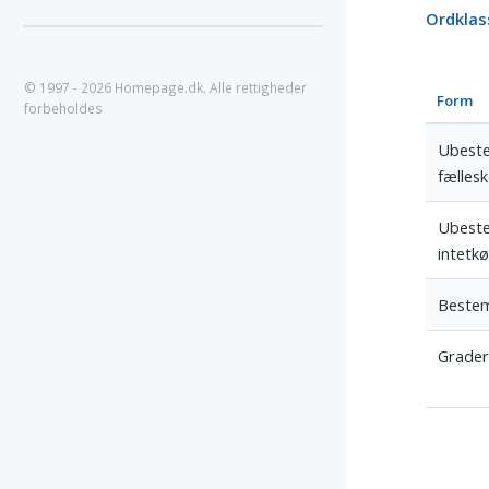
Ordklas
© 1997 - 2026 Homepage.dk. Alle rettigheder
Form
forbeholdes
Ubeste
fælles
Ubeste
intetk
Bestem
Grade