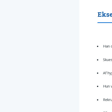
Ekse
Han 
Skues
Af hy
Hun 
Rekr