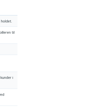
 holdet.
lleren til
 kunder i
ved