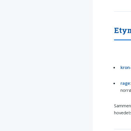
Ety
kron
rage
norr
Sammensæ
hovedets