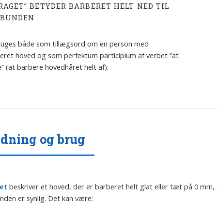
RAGET” BETYDER BARBERET HELT NED TIL
DBUNDEN
ruges både som tillægsord om en person med
eret hoved og som perfektum participium af verbet “at
” (at barbere hovedhåret helt af).
dning og brug
et
beskriver et hoved, der er barberet helt glat eller tæt på 0 mm,
den er synlig. Det kan være: