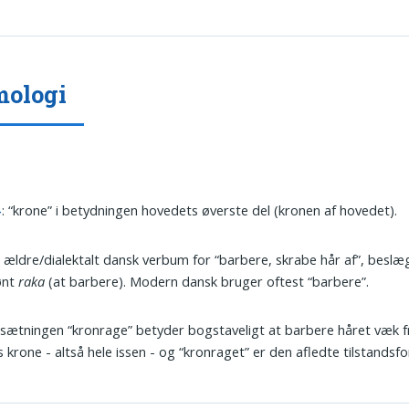
mologi
-
: “krone” i betydningen hovedets øverste del (kronen af hovedet).
: ældre/dialektalt dansk verbum for “barbere, skrabe hår af”, besl
ønt
raka
(at barbere). Modern dansk bruger oftest “barbere”.
tningen “kronrage” betyder bogstaveligt at barbere håret væk f
 krone - altså hele issen - og “kronraget” er den afledte tilstandsf