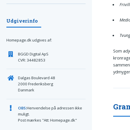
Frivil
Medic
Udgiverinfo
Tvung
Homepage.dk udgives af:
Som adje
BGGD Digital ApS
kronrage
CVR: 34482853
sammenhæ
ydmygend
Dalgas Boulevard 48
2000 Frederiksberg
Danmark
Gram
OBS:
Henvendelse på adressen ikke
muligt.
Post mærkes "Att: Homepage.dk"