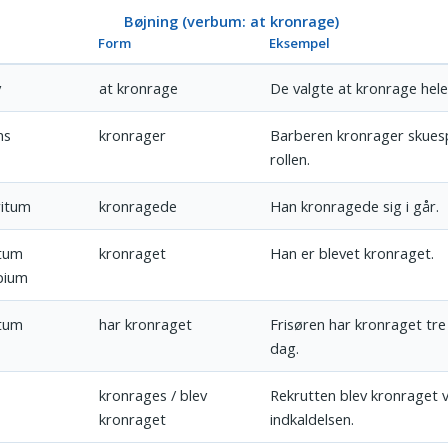
Bøjning (verbum: at kronrage)
Form
Eksempel
v
at kronrage
De valgte at kronrage hele
ns
kronrager
Barberen kronrager skuespi
rollen.
itum
kronragede
Han kronragede sig i går.
tum
kronraget
Han er blevet kronraget.
ipium
tum
har kronraget
Frisøren har kronraget tre
dag.
kronrages / blev
Rekrutten blev kronraget 
kronraget
indkaldelsen.