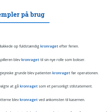
mpler på brug
dukkede op fuldstændig
kronraget
efter ferien.
pilleren blev
kronraget
til sin nye rolle som bokser.
giejniske grunde blev patienten
kronraget
før operationen.
valgte at gå
kronraget
som et personligt stilstatement.
utterne blev
kronraget
ved ankomsten til kasernen.