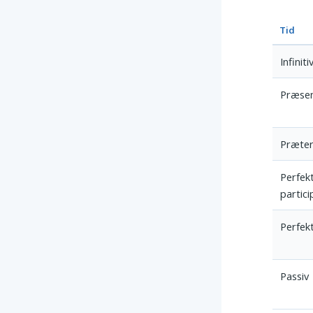
Tid
Infiniti
Præse
Præter
Perfek
partic
Perfek
Passiv