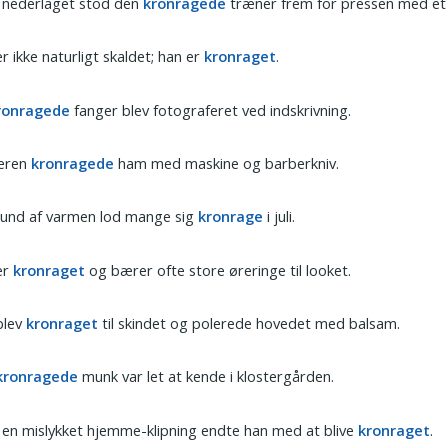
 nederlaget stod den
kronragede
træner frem for pressen med et 
r ikke naturligt skaldet; han er
kronraget
.
ronragede
fanger blev fotograferet ved indskrivning.
eren
kronragede
ham med maskine og barberkniv.
rund af varmen lod mange sig
kronrage
i juli.
er
kronraget
og bærer ofte store øreringe til looket.
blev
kronraget
til skindet og polerede hovedet med balsam.
kronragede
munk var let at kende i klostergården.
 en mislykket hjemme-klipning endte han med at blive
kronraget
.