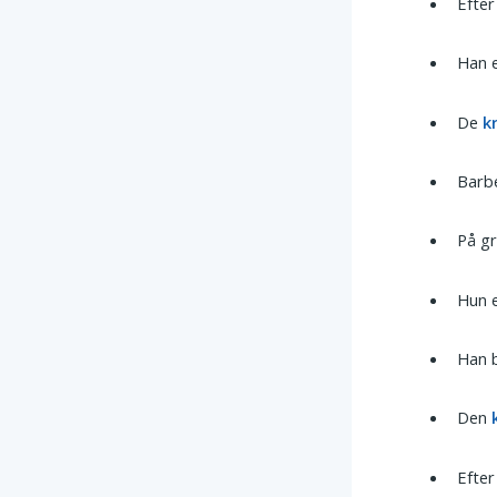
Efter
Han e
De
k
Barb
På g
Hun 
Han 
Den
Efter