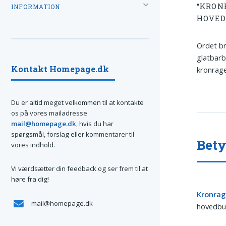
“KRON
INFORMATION
HOVE
Ordet b
glatbarb
Kontakt Homepage.dk
kronrage
Du er altid meget velkommen til at kontakte
os på vores mailadresse
mail@homepage.dk
, hvis du har
spørgsmål, forslag eller kommentarer til
Bety
vores indhold.
Vi værdsætter din feedback og ser frem til at
høre fra dig!
Kronrag
mail@homepage.dk
hovedbun