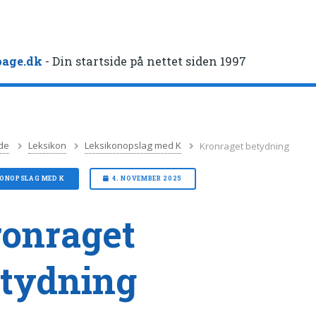
age.dk
- Din startside på nettet siden 1997
de
Leksikon
Leksikonopslag med K
Kronraget betydning
KONOPSLAG MED K
4. NOVEMBER 2025
onraget
tydning