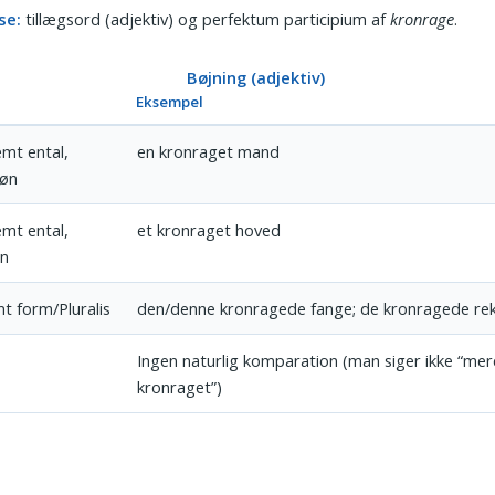
se:
tillægsord (adjektiv) og perfektum participium af
kronrage
.
Bøjning (adjektiv)
Eksempel
mt ental,
en kronraget mand
køn
mt ental,
et kronraget hoved
øn
t form/Pluralis
den/denne kronragede fange; de kronragede rek
r
Ingen naturlig komparation (man siger ikke “me
kronraget”)