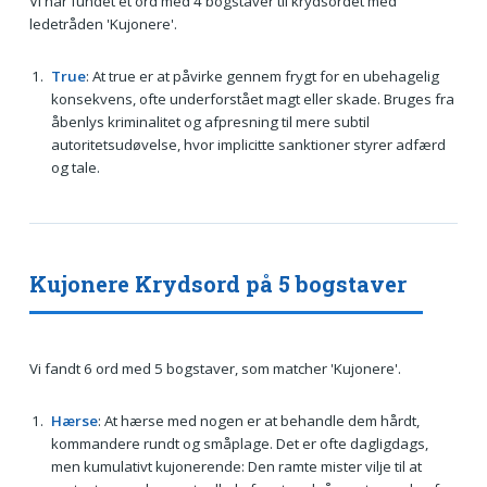
Vi har fundet ét ord med 4 bogstaver til krydsordet med
ledetråden 'Kujonere'.
True
: At true er at påvirke gennem frygt for en ubehagelig
konsekvens, ofte underforstået magt eller skade. Bruges fra
åbenlys kriminalitet og afpresning til mere subtil
autoritetsudøvelse, hvor implicitte sanktioner styrer adfærd
og tale.
Kujonere Krydsord på 5 bogstaver
Vi fandt 6 ord med 5 bogstaver, som matcher 'Kujonere'.
Hærse
: At hærse med nogen er at behandle dem hårdt,
kommandere rundt og småplage. Det er ofte dagligdags,
men kumulativt kujonerende: Den ramte mister vilje til at