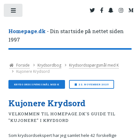
Toggle
Homepage.dk
- Din startside på nettet siden
1997
Forside
Krydsordbog
Krydsordsspørgsmål med K
Kujonere Krydsord
KRYDSORDSSPØRGSMÅL MED K
22. NOVEMBER 2025
Kujonere Krydsord
VELKOMMEN TIL HOMEPAGE.DK'S GUIDE TIL
"KUJONERE" I KRYDSORD
Som krydsordsekspert har jeg samlet hele 42 forskellige