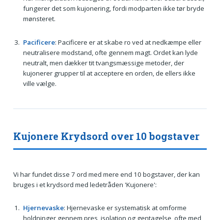
fungerer det som kujonering, fordi modparten ikke tør bryde
mønsteret.
Pacificere
: Pacificere er at skabe ro ved at nedkæmpe eller
neutralisere modstand, ofte gennem magt. Ordet kan lyde
neutralt, men dækker tit tvangsmæssige metoder, der
kujonerer grupper til at acceptere en orden, de ellers ikke
ville vælge.
Kujonere Krydsord over 10 bogstaver
Vi har fundet disse 7 ord med mere end 10 bogstaver, der kan
bruges i et krydsord med ledetråden 'Kujonere':
Hjernevaske
: Hjernevaske er systematisk at omforme
holdninger gennem pres, isolation og gentagelse, ofte med