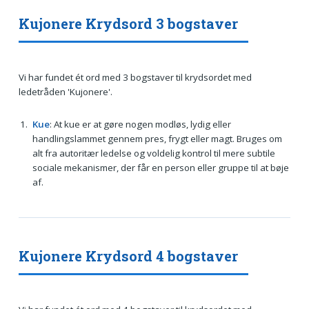
Kujonere Krydsord 3 bogstaver
Vi har fundet ét ord med 3 bogstaver til krydsordet med
ledetråden 'Kujonere'.
Kue
: At kue er at gøre nogen modløs, lydig eller
handlingslammet gennem pres, frygt eller magt. Bruges om
alt fra autoritær ledelse og voldelig kontrol til mere subtile
sociale mekanismer, der får en person eller gruppe til at bøje
af.
Kujonere Krydsord 4 bogstaver