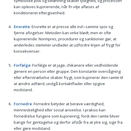
symbolske pisk og belønning skaber lydighed, og processen
kan opleves kujonerende, når fri vilje afløses af
konditioneret eftergivenhed.
Ensrette
: Ensrette er at presse alle ind i samme spor og
fjerne afvigelser. Metoden kan virke blødt, men er ofte
kujonerende: Normpres, procedurer og sanktioner gør, at
anderledes stemmer undlader at udfordre linjen af frygt for
konsekvenser.
Forfølge
: Forfølge er at jage, chikanere eller vedholdende
genere en person eller gruppe. Den konstante overvågning
eller efterstræbelse skaber frygt, som kujonerer den ramte til
at ændre adfærd, undgå kontaktflader eller opgive
modstand.
Fornedre
: Fornedre betyder at berøve værdighed,
menneskelighed eller social anseelse. I praksis kan
fornedrelse fungere som kujonering, fordi den ramte bliver
bange for gentagelse og derfor afstår fra at ytre sig, sige fra
eller gøre modstand.