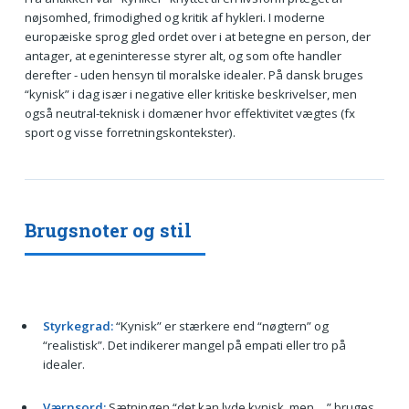
nøjsomhed, frimodighed og kritik af hykleri. I moderne
europæiske sprog gled ordet over i at betegne en person, der
antager, at egeninteresse styrer alt, og som ofte handler
derefter - uden hensyn til moralske idealer. På dansk bruges
“kynisk” i dag især i negative eller kritiske beskrivelser, men
også neutral-teknisk i domæner hvor effektivitet vægtes (fx
sport og visse forretningskontekster).
Brugsnoter og stil
Styrkegrad:
“Kynisk” er stærkere end “nøgtern” og
“realistisk”. Det indikerer mangel på empati eller tro på
idealer.
Værnsord:
Sætningen “det kan lyde kynisk, men …” bruges