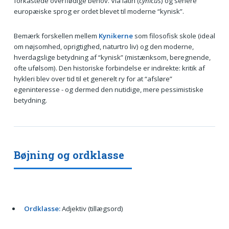
forkastede overflødige behov. Via latin (
cynicus
) og senere
europæiske sprog er ordet blevet til moderne “kynisk”.
Bemærk forskellen mellem
Kynikerne
som filosofisk skole (ideal
om nøjsomhed, oprigtighed, naturtro liv) og den moderne,
hverdagslige betydning af “kynisk” (mistænksom, beregnende,
ofte ufølsom). Den historiske forbindelse er indirekte: kritik af
hykleri blev over tid til et generelt ry for at “afsløre”
egeninteresse - og dermed den nutidige, mere pessimistiske
betydning.
Bøjning og ordklasse
Ordklasse:
Adjektiv (tillægsord)