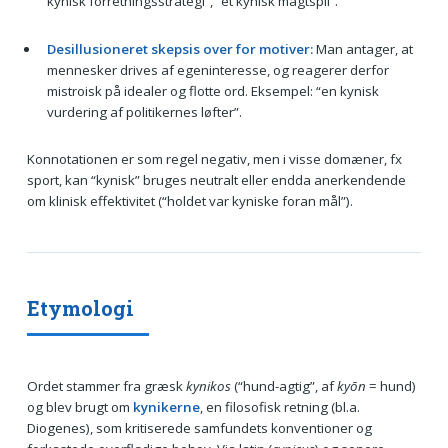
kynisk forretningsstrategi”, “et kynisk magtspil”.
Desillusioneret skepsis over for motiver:
Man antager, at
mennesker drives af egeninteresse, og reagerer derfor
mistroisk på idealer og flotte ord. Eksempel: “en kynisk
vurdering af politikernes løfter”.
Konnotationen er som regel negativ, men i visse domæner, fx
sport, kan “kynisk” bruges neutralt eller endda anerkendende
om klinisk effektivitet (“holdet var kyniske foran mål”).
Etymologi
Ordet stammer fra græsk
kynikos
(“hund-agtig”, af
kyōn
= hund)
og blev brugt om
kynikerne
, en filosofisk retning (bl.a.
Diogenes), som kritiserede samfundets konventioner og