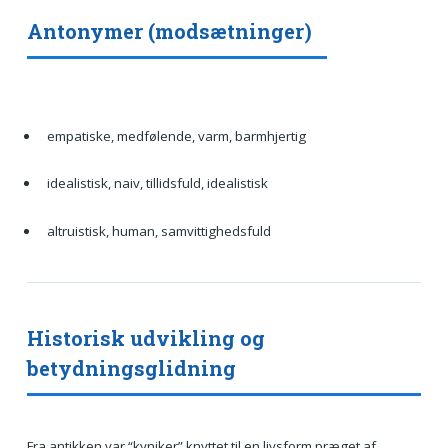
Antonymer (modsætninger)
empatiske, medfølende, varm, barmhjertig
idealistisk, naiv, tillidsfuld, idealistisk
altruistisk, human, samvittighedsfuld
Historisk udvikling og
betydningsglidning
Fra antikken var “kyniker” knyttet til en livsform præget af