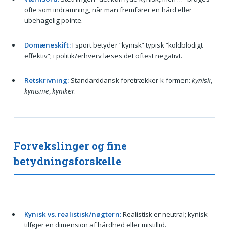
ofte som indramning, når man fremfører en hård eller
ubehagelig pointe.
Domæneskift:
I sport betyder “kynisk” typisk “koldblodigt
effektiv”; i politik/erhverv læses det oftest negativt.
Retskrivning:
Standarddansk foretrækker k-formen:
kynisk
,
kynisme
,
kyniker
.
Forvekslinger og fine
betydningsforskelle
Kynisk vs. realistisk/nøgtern:
Realistisk er neutral; kynisk
tilføjer en dimension af hårdhed eller mistillid.