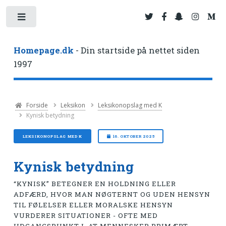
Toggle
Homepage.dk
- Din startside på nettet siden
1997
Forside
Leksikon
Leksikonopslag med K
Kynisk betydning
LEKSIKONOPSLAG MED K
16. OKTOBER 2025
Kynisk betydning
“KYNISK” BETEGNER EN HOLDNING ELLER
ADFÆRD, HVOR MAN NØGTERNT OG UDEN HENSYN
TIL FØLELSER ELLER MORALSKE HENSYN
VURDERER SITUATIONER - OFTE MED