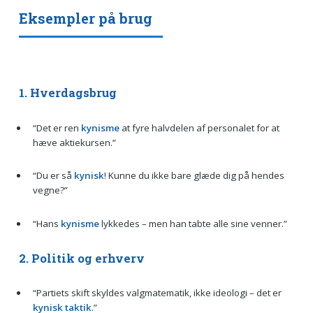
Eksempler på brug
1. Hverdagsbrug
“Det er ren
kynisme
at fyre halvdelen af personalet for at
hæve aktiekursen.”
“Du er så
kynisk
! Kunne du ikke bare glæde dig på hendes
vegne?”
“Hans
kynisme
lykkedes – men han tabte alle sine venner.”
2. Politik og erhverv
“Partiets skift skyldes valgmatematik, ikke ideologi – det er
kynisk taktik
.”