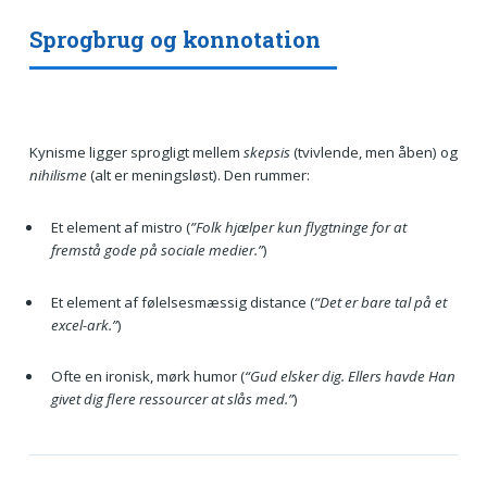
Sprogbrug og konnotation
Kynisme ligger sprogligt mellem
skepsis
(tvivlende, men åben) og
nihilisme
(alt er meningsløst). Den rummer:
Et element af mistro (
”Folk hjælper kun flygtninge for at
fremstå gode på sociale medier.”
)
Et element af følelsesmæssig distance (
“Det er bare tal på et
excel-ark.”
)
Ofte en ironisk, mørk humor (
“Gud elsker dig. Ellers havde Han
givet dig flere ressourcer at slås med.”
)