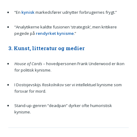
“En
kynisk
markedsfører udnytter forbrugernes frygt.”
“Analytikerne kaldte fusionen ‘strategisk’, men kritikere
pegede på
rendyrket kynisme
.”
3. Kunst, litteratur og medier
House of Cards
– hovedpersonen Frank Underwood er ikon
for politisk kynisme.
I Dostojevskijs
Raskolnikov
ser vi intellektuel kynisme som
forsvar for mord.
Stand-up-genren “deadpan” dyrker ofte humoristisk
kynisme.