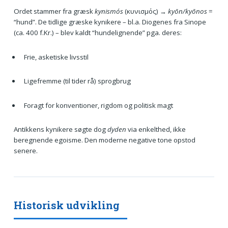
Ordet stammer fra græsk
kynismós
(κυνισμός) →
kyōn/kyōnos
=
“hund”. De tidlige græske kynikere – bl.a. Diogenes fra Sinope
(ca. 400 f.Kr.) – blev kaldt “hundelignende” pga. deres:
Frie, asketiske livsstil
Ligefremme (til tider rå) sprogbrug
Foragt for konventioner, rigdom og politisk magt
Antikkens kynikere søgte dog
dyden
via enkelthed, ikke
beregnende egoisme. Den moderne negative tone opstod
senere.
Historisk udvikling