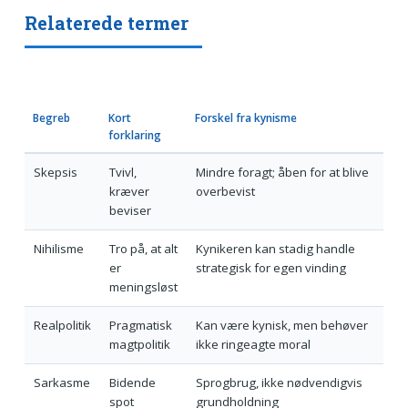
Relaterede termer
Begreb
Kort
Forskel fra kynisme
forklaring
Skepsis
Tvivl,
Mindre foragt; åben for at blive
kræver
overbevist
beviser
Nihilisme
Tro på, at alt
Kynikeren kan stadig handle
er
strategisk for egen vinding
meningsløst
Realpolitik
Pragmatisk
Kan være kynisk, men behøver
magtpolitik
ikke ringeagte moral
Sarkasme
Bidende
Sprogbrug, ikke nødvendigvis
spot
grundholdning