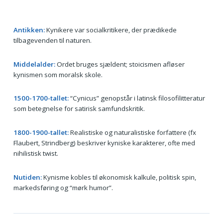
Antikken:
Kynikere var socialkritikere, der prædikede
tilbagevenden til naturen.
Middelalder:
Ordet bruges sjældent; stoicismen afløser
kynismen som moralsk skole.
1500-1700-tallet:
“Cynicus” genopstår i latinsk filosofilitteratur
som betegnelse for satirisk samfundskritik.
1800-1900-tallet:
Realistiske og naturalistiske forfattere (fx
Flaubert, Strindberg) beskriver kyniske karakterer, ofte med
nihilistisk twist.
Nutiden:
Kynisme kobles til økonomisk kalkule, politisk spin,
markedsføring og “mørk humor”.