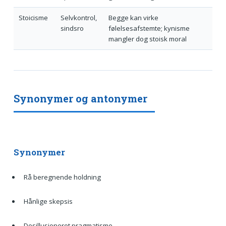
Stoicisme
Selvkontrol,
Begge kan virke
sindsro
følelsesafstemte; kynisme
mangler dog stoisk moral
Synonymer og antonymer
Synonymer
Rå beregnende holdning
Hånlige skepsis
Desillusioneret pragmatisme