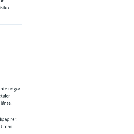
nde
isiko.
ente udgør
etaler
lånte.
dipapirer.
get man