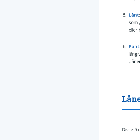
Lånt
som „
eller
Pant
långi
„låne
Låne
Disse 5 