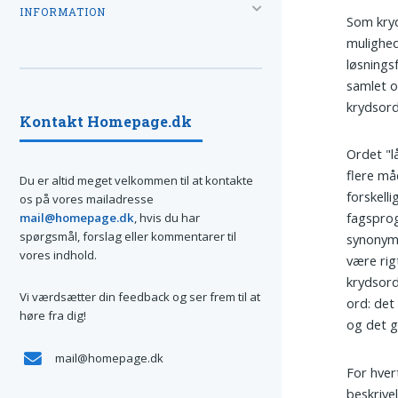
INFORMATION
Som kry
mulighed
løsningsf
samlet ov
krydsor
Kontakt Homepage.dk
Ordet "l
flere må
Du er altid meget velkommen til at kontakte
forskell
os på vores mailadresse
fagsprog
mail@homepage.dk
, hvis du har
spørgsmål, forslag eller kommentarer til
synonyme
vores indhold.
være rig
krydsord
Vi værdsætter din feedback og ser frem til at
ord: det
høre fra dig!
og det gi
mail@homepage.dk
For hver
beskrive