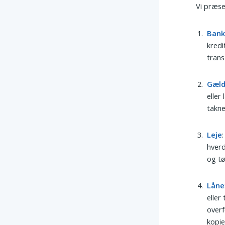
Vi præse
Ban
kredi
trans
Gæl
eller
takne
Leje
hverd
og tø
Låne
eller
overf
kopie