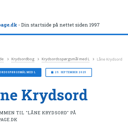
age.dk
- Din startside på nettet siden 1997
de
Krydsordbog
Krydsordsspørgsmål med L
Låne Krydsord
ORDSSPØRGSMÅL MED L
25. SEPTEMBER 2025
ne Krydsord
MMEN TIL "LÅNE KRYDSORD" PÅ
AGE.DK