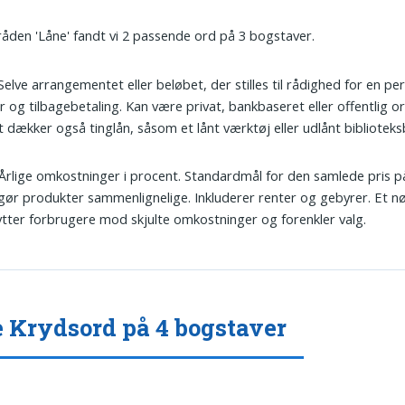
tråden 'Låne' fandt vi 2 passende ord på 3 bogstaver.
 Selve arrangementet eller beløbet, der stilles til rådighed for en p
r og tilbagebetaling. Kan være privat, bankbaseret eller offentlig o
 dækker også tinglån, såsom et lånt værktøj eller udlånt bibliotek
 Årlige omkostninger i procent. Standardmål for den samlede pris på
ør produkter sammenlignelige. Inkluderer renter og gebyrer. Et nø
tter forbrugere mod skjulte omkostninger og forenkler valg.
 Krydsord på 4 bogstaver