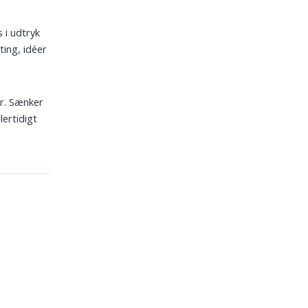
 i udtryk
ting, idéer
rer. Sænker
lertidigt