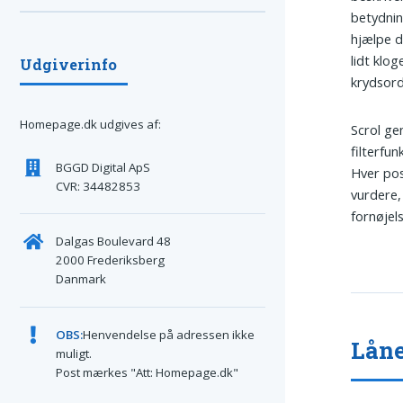
betydnin
hjælpe d
lidt klog
Udgiverinfo
krydsord
Homepage.dk udgives af:
Scrol ge
filterfu
BGGD Digital ApS
Hver pos
CVR: 34482853
vurdere,
fornøjel
Dalgas Boulevard 48
2000 Frederiksberg
Danmark
OBS:
Henvendelse på adressen ikke
Låne
muligt.
Post mærkes "Att: Homepage.dk"