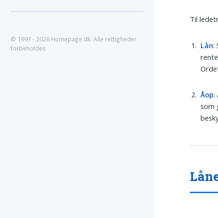
Til lede
© 1997 - 2026 Homepage.dk. Alle rettigheder
Lån
:
forbeholdes
rente
Ordet
Åop
:
som g
besky
Låne