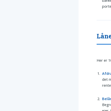
banke
porte
Låne
Her er 1
Afdr
det m
rente
Belå
Begre
ejer.