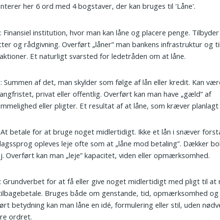
nterer her 6 ord med 4 bogstaver, der kan bruges til 'Låne'.
k
: Finansiel institution, hvor man kan låne og placere penge. Tilbyder 
tter og rådgivning. Overført „låner” man bankens infrastruktur og till
aktioner. Et naturligt svarsted for ledetråden om at låne.
d
: Summen af det, man skylder som følge af lån eller kredit. Kan vær
 langfristet, privat eller offentlig. Overført kan man have „gæld” af
mmelighed eller pligter. Et resultat af at låne, som kræver planlagt a
: At betale for at bruge noget midlertidigt. Ikke et lån i snæver fors
agssprog opleves leje ofte som at „låne mod betaling”. Dækker bol
j. Overført kan man „leje” kapacitet, viden eller opmærksomhed.
: Grundverbet for at få eller give noget midlertidigt med pligt til at
 tilbagebetale. Bruges både om genstande, tid, opmærksomhed og 
ørt betydning kan man låne en idé, formulering eller stil, uden nødv
re ordret.