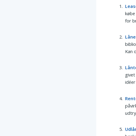
Leas
købe 
for b
Låne
bibli
Kan o
Lånt
givet
idéer
Rent
påvir
udtry
Udlå