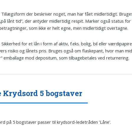
: Tillægsform der beskriver noget, man har fået midlertidigt. Bruges
på lånt tid”, der antyder midlertidig respit. Marker også status for 
 betragtninger, som ikke er helt egne, men midlertidigt overtagne.
: Sikkerhed for et lån i form af aktiv, f.eks. bolig, bil eller værdipapi
vers risiko og lånets pris. Bruges også om flaskepant, hvor man mid
r” emballage mod depositum, som tilbagebetales ved returnering.
 Krydsord 5 bogstaver
ord på 5 bogstaver passer til krydsord-ledetråden 'Låne'.