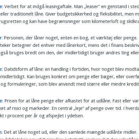
e
: Verbet for at indgå leasingaftale. Man „leaser” en genstand i sted
eller traditionelt låne. Giver budgetsikkerhed og fleksibilitet, men 
rugsretten og kan have begrænsninger som kilometerloft og slidkra
r
: Personen, der låner noget, enten en bog, et værktøj eller penge.
oteker betegner det enhver med lånerkort, mens det i finans beskriv
gså bruges bredt om den, der midlertidigt bruger andres ting eller
e
: Datidsform af låne: en handling i fortiden, hvor noget blev modta
 midlertidigt. Kan bruges konkret om penge eller bøger, eller overf
 og formuleringer, som blev anvendt med større eller mindre kredit
e
: Prisen for at låne penge eller afkastet for at udlåne. Fast eller var
ket af risici og markeder. En central „leje” af penge over tid. I hver
kt i procent per år og afspejlet i ydelsen.
n
: Det at låne noget ud, eller den samlede mængde udlånte midler. 