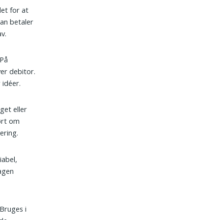
et for at
man betaler
v.
 På
er debitor.
 idéer.
get eller
ørt om
ering.
iabel,
dagen
Bruges i