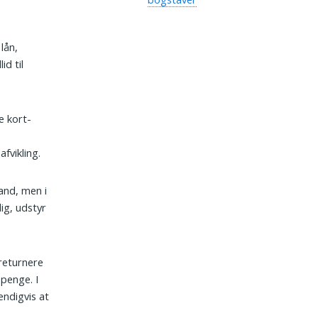
lån,
id til
e kort-
fvikling.
tand, men i
ig, udstyr
 returnere
penge. I
endigvis at