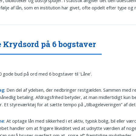
r, biblioteker og udstyrspuljer. I statistik angiver det den udeståe
følje af lån, som en institution har givet, ofte opdelt efter type og r
 Krydsord på 6 bogstaver
0 gode bud på ord med 6 bogstaver til 'Låne'.
ag
: Den del af ydelsen, der nedbringer restgælden. Sammen med r
ånedlig betaling. Afdragsfrihed betyder, at man midlertidigt kun b
r. Et styreværktøj for at sætte tempo på „tilbageleveringen” af det 
ne
: At optage lån med sikkerhed i et aktiv, typisk bolig, bil eller vær
bet handler om at frigøre likviditet ved at udnytte værdien af no
 Kan også bruges overført om at „spise af” fremtidige muligheder.