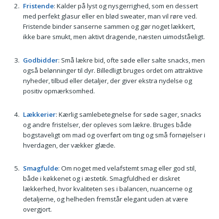
Fristende
: Kalder på lyst og nysgerrighed, som en dessert
med perfekt glasur eller en blød sweater, man vil røre ved.
Fristende binder sanserne sammen og gør noget lækkert,
ikke bare smukt, men aktivt dragende, næsten uimodståeligt.
Godbidder
: Små lækre bid, ofte søde eller salte snacks, men
også belønninger til dyr. Billedligt bruges ordet om attraktive
nyheder, tilbud eller detaljer, der giver ekstra nydelse og
positiv opmærksomhed.
Lækkerier
: Kærlig samlebetegnelse for søde sager, snacks
og andre fristelser, der opleves som lækre. Bruges både
bogstaveligt om mad og overført om ting og små fornøjelser i
hverdagen, der vækker glæde.
Smagfulde
: Om noget med velafstemt smag eller god stil,
både i køkkenet og i æstetik. Smagfuldhed er diskret
lækkerhed, hvor kvaliteten ses i balancen, nuancerne og
detaljerne, og helheden fremstår elegant uden at være
overgjort.