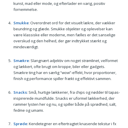
kunst, mad eller mode, og efterlader en varig, positiv
fornemmelse.
Smukke
: Overordnet ord for det visuelt lækre, der vækker
beundring og glæde. Smukke objekter og oplevelser kan
være klassiske eller moderne, men fælles er det sanselige
overskud og den helhed, der gør indtrykket stærkt og
mindeværdigt.
Smækre
: Slangnært adjektiv om noget strømlinet, velformet
og lækkert, ofte brugt om kroppe, biler eller gadgets.
Smækre ting har en særlig “wow”-effekt, hvor proportioner,
finish og performance spiller frækt og effektivt sammen.
Snacks
: Små, hurtige lækkerier, fra chips og nødder til tapas-
inspirerede mundfulde. Snacks er uformel lækkerhed, der
rammer lysten her og nu, og spiller både på sprødhed, salt,
fedme og umami.
Sprøde
: Kendetegner en eftertragtet knasende tekstur i fx