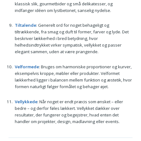
klassisk slik, gourmetbider og små delikatesser, og
indfanger idéen om lystbetonet, sanselig nydelse.
Tiltalende
: Generelt ord for noget behageligt og
tiltrækkende, fra smag og duft til former, farver og lyde. Det
beskriver lækkerhed i bred betydning, hvor
helhedsindtrykket virker sympatisk, vellykket og passer
elegant sammen, uden at være prangende.
Velformede
: Bruges om harmoniske proportioner og kurver,
eksempelvis kroppe, møbler eller produkter. Velformet
lækkerhed ligger i balancen mellem funktion og æstetik, hvor
formen naturligt følger formålet og behager øjet.
Vellykkede
: Når noget er endt præcis som ønsket – eller
bedre – og derfor føles lækkert. Vellykket dækker over
resultater, der fungerer og begejstrer, hvad enten det
handler om projekter, design, madlavning eller events.