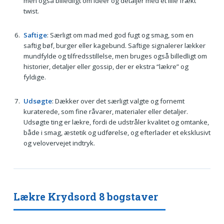
men også billedligt om idéer og detaljer med et lille frækt
twist.
Saftige
: Særligt om mad med god fugt og smag, som en
saftig bøf, burger eller kagebund. Saftige signalerer lækker
mundfylde og tilfredsstillelse, men bruges også billedligt om
historier, detaljer eller gossip, der er ekstra “lækre” og
fyldige.
Udsøgte
: Dækker over det særligt valgte og fornemt
kuraterede, som fine råvarer, materialer eller detaljer.
Udsøgte ting er lækre, fordi de udstråler kvalitet og omtanke,
både i smag, æstetik og udførelse, og efterlader et eksklusivt
og velovervejet indtryk.
Lækre Krydsord 8 bogstaver