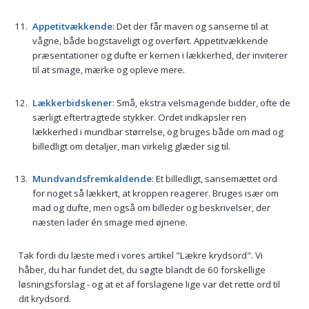
Appetitvækkende
: Det der får maven og sanserne til at
vågne, både bogstaveligt og overført. Appetitvækkende
præsentationer og dufte er kernen i lækkerhed, der inviterer
til at smage, mærke og opleve mere.
Lækkerbidskener
: Små, ekstra velsmagende bidder, ofte de
særligt eftertragtede stykker. Ordet indkapsler ren
lækkerhed i mundbar størrelse, og bruges både om mad og
billedligt om detaljer, man virkelig glæder sig til.
Mundvandsfremkaldende
: Et billedligt, sansemættet ord
for noget så lækkert, at kroppen reagerer. Bruges især om
mad og dufte, men også om billeder og beskrivelser, der
næsten lader én smage med øjnene.
Tak fordi du læste med i vores artikel "Lækre krydsord". Vi
håber, du har fundet det, du søgte blandt de 60 forskellige
løsningsforslag - og at et af forslagene lige var det rette ord til
dit krydsord.