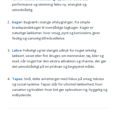
performance og stemning føles ny, energisk og
uimodståelig.
Kager
: Bagværk i mange afskygninger, fra simple
bradepandekager til overdådige lagkager. Kager er
naturlige lækkerier, hvor smag, pynt og konsistens giver
festlig og sanselig tilfredsstillelse.
Labre
: Folkeligt og let slanget udtryk for noget virkelig
lækkert, sexet eller flot. Bruges om mennesker, tøj, biler og
mad, når noget har den ekstra attraktion og charme, der gør
det uimodståeligt på en jordnær og begejstret måde.
Tapas
: Små, delte anretninger med fokus på smag, tekstur
og social nydelse. Tapas står for uformel lækkerhed, hvor
variation og kvalitet i hver bid gør oplevelsen rig, hyggelig og
indbydende.