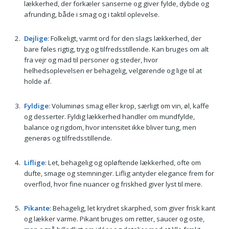
lækkerhed, der forkæler sanserne og giver fylde, dybde og
afrunding, både i smag og i taktil oplevelse.
Dejlige
: Folkeligt, varmt ord for den slags lækkerhed, der
bare føles rigtig, tryg og tilfredsstillende. Kan bruges om alt
fra vejr og mad til personer og steder, hvor
helhedsoplevelsen er behagelig, velgørende og lige til at
holde af.
Fyldige
: Voluminøs smag eller krop, særligt om vin, øl, kaffe
og desserter. Fyldig lækkerhed handler om mundfylde,
balance og rigdom, hvor intensitet ikke bliver tung, men
generøs og tilfredsstillende.
Liflige
: Let, behagelig og opløftende lækkerhed, ofte om
dufte, smage og stemninger. Liflig antyder elegance frem for
overflod, hvor fine nuancer og friskhed giver lyst til mere.
Pikante
: Behagelig, let krydret skarphed, som giver frisk kant
og lækker varme. Pikant bruges om retter, saucer og oste,