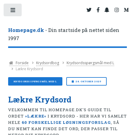
Toggle
Homepage.dk
- Din startside på nettet siden
1997
Forside
Krydsordbog
Krydsordsspørgsmål med L
Lækre Krydsord
KRYDSORDSSPØRGSMÅL MED L
28. OKTOBER 2025
Lækre Krydsord
VELKOMMEN TIL HOMEPAGE.DK'S GUIDE TIL
ORDET
»LÆKRE«
I KRYDSORD - HER HAR VI SAMLET
HELE
60 FORSKELLIGE LØSNINGSFORSLAG
, SÅ
DU NEMT KAN FINDE DET ORD, DER PASSER TIL