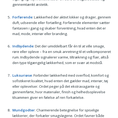
gennemtænkt æstetik.
Forførende
: Lækkerhed der aktivt lokker og drager, gennem
duft, udseende eller fortælling. Forførende elementer sætter
fantasien i gang og skaber forventning, hvad enten det er
mad, mode, interiør eller branding.
Indbydende
: Det der umiddelbart får én til at ville smage,
røre eller opleve – fra en smuk anretning til et velkomponeret
rum. Indbydende signalerer varme, tiltrækning og flair, altså
den type tilgængelig lækkerhed, som er svær at modstå.
Luksuriøse
: Forbinder lækkerhed med overflod, komfort og
sofistikeret kvalitet, hvad enten det gælder mad, interiør, tøj
eller oplevelser. Ordet peger på det ekstravagante og
gennemførte, hvor materialer, finish og helhedsoplevelse
tilsammen giver en følelse af ren forkælelse.
Mundgodter
: Charmerende betegnelse for spiselige
lækkerier, der forkæler smagsløgene. Ordet favner både