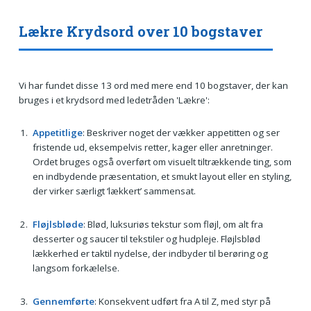
Lækre Krydsord over 10 bogstaver
Vi har fundet disse 13 ord med mere end 10 bogstaver, der kan
bruges i et krydsord med ledetråden 'Lækre':
Appetitlige
: Beskriver noget der vækker appetitten og ser
fristende ud, eksempelvis retter, kager eller anretninger.
Ordet bruges også overført om visuelt tiltrækkende ting, som
en indbydende præsentation, et smukt layout eller en styling,
der virker særligt ‘lækkert’ sammensat.
Fløjlsbløde
: Blød, luksuriøs tekstur som fløjl, om alt fra
desserter og saucer til tekstiler og hudpleje. Fløjlsblød
lækkerhed er taktil nydelse, der indbyder til berøring og
langsom forkælelse.
Gennemførte
: Konsekvent udført fra A til Z, med styr på