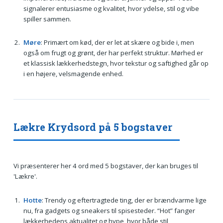
signalerer entusiasme og kvalitet, hvor ydelse, stil og vibe
spiller sammen.
Møre
: Primært om kød, der er let at skære og bide i, men
også om frugt og grønt, der har perfekt struktur. Mørhed er
et klassisk lækkerhedstegn, hvor tekstur og saftighed går op
i en højere, velsmagende enhed.
Lækre Krydsord på 5 bogstaver
Vi præsenterer her 4 ord med 5 bogstaver, der kan bruges til
'Lækre'.
Hotte
: Trendy og eftertragtede ting, der er brændvarme lige
nu, fra gadgets og sneakers til spisesteder. “Hot” fanger
lækkerhedens aktualitet og hype, hvor både stil,