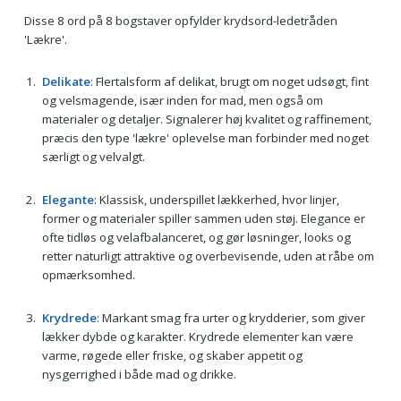
Disse 8 ord på 8 bogstaver opfylder krydsord-ledetråden
'Lækre'.
Delikate
: Flertalsform af delikat, brugt om noget udsøgt, fint
og velsmagende, især inden for mad, men også om
materialer og detaljer. Signalerer høj kvalitet og raffinement,
præcis den type 'lækre' oplevelse man forbinder med noget
særligt og velvalgt.
Elegante
: Klassisk, underspillet lækkerhed, hvor linjer,
former og materialer spiller sammen uden støj. Elegance er
ofte tidløs og velafbalanceret, og gør løsninger, looks og
retter naturligt attraktive og overbevisende, uden at råbe om
opmærksomhed.
Krydrede
: Markant smag fra urter og krydderier, som giver
lækker dybde og karakter. Krydrede elementer kan være
varme, røgede eller friske, og skaber appetit og
nysgerrighed i både mad og drikke.