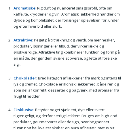
Aromatiske
: Rig duft og nuanceret smagsprofil, ofte om
kaffe, te, krydderier og vin. Aromatisk lækkerhed handler om
dybde og kompleksitet, der forlænger oplevelsen før, under
og efter hver bid eller slurk.
Attraktive
: Peget på tiltrækning og værdi, om mennesker,
produkter, løsninger eller tilbud, der virker lækre og
ønskværdige. Attraktive ting kombinerer funktion og form på
en måde, der gør dem svære at overse, og lette at forelske
sig i.
Chokolader
: Bred kategori af lækkerier fra mørk og intens til
lys og cremet. Chokolade er ikonisk lækkerhed, både ren og
som del af konfekt, desserter og bagværk, med aromaer fra
frugt til nødder.
Eksklusive
: Betyder noget sjældent, dyrt eller svært
tilgængeligt, og derfor særligt lækkert. Bruges om high-end
produkter, gourmetvarer eller design, hvor begrænset
tilgang og høj kvalitet skaber en aura af begær, status og