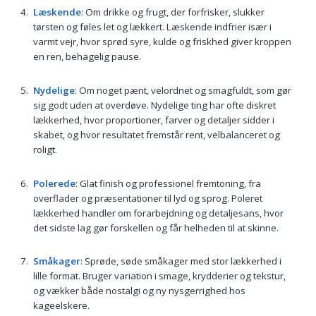
Læskende
: Om drikke og frugt, der forfrisker, slukker
tørsten og føles let og lækkert. Læskende indfrier især i
varmt vejr, hvor sprød syre, kulde og friskhed giver kroppen
en ren, behagelig pause.
Nydelige
: Om noget pænt, velordnet og smagfuldt, som gør
sig godt uden at overdøve. Nydelige ting har ofte diskret
lækkerhed, hvor proportioner, farver og detaljer sidder i
skabet, og hvor resultatet fremstår rent, velbalanceret og
roligt.
Polerede
: Glat finish og professionel fremtoning, fra
overflader og præsentationer til lyd og sprog. Poleret
lækkerhed handler om forarbejdning og detaljesans, hvor
det sidste lag gør forskellen og får helheden til at skinne.
Småkager
: Sprøde, søde småkager med stor lækkerhed i
lille format. Bruger variation i smage, krydderier og tekstur,
og vækker både nostalgi og ny nysgerrighed hos
kageelskere.