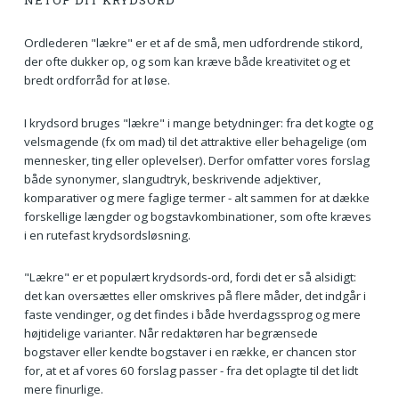
NETOP DIT KRYDSORD
Ordlederen "lækre" er et af de små, men udfordrende stikord,
der ofte dukker op, og som kan kræve både kreativitet og et
bredt ordforråd for at løse.
I krydsord bruges "lækre" i mange betydninger: fra det kogte og
velsmagende (fx om mad) til det attraktive eller behagelige (om
mennesker, ting eller oplevelser). Derfor omfatter vores forslag
både synonymer, slangudtryk, beskrivende adjektiver,
komparativer og mere faglige termer - alt sammen for at dække
forskellige længder og bogstavkombinationer, som ofte kræves
i en rutefast krydsordsløsning.
"Lækre" er et populært krydsords-ord, fordi det er så alsidigt:
det kan oversættes eller omskrives på flere måder, det indgår i
faste vendinger, og det findes i både hverdagssprog og mere
højtidelige varianter. Når redaktøren har begrænsede
bogstaver eller kendte bogstaver i en række, er chancen stor
for, at et af vores 60 forslag passer - fra det oplagte til det lidt
mere finurlige.