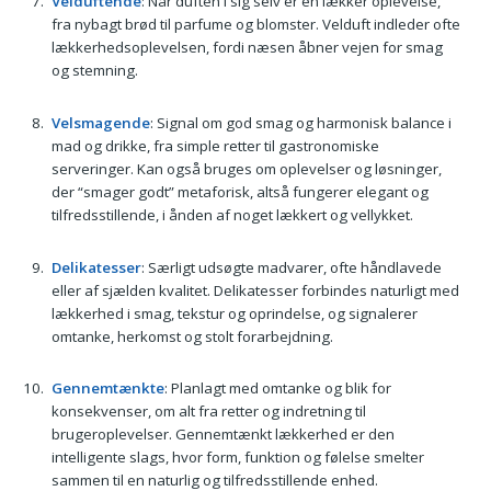
Velduftende
: Når duften i sig selv er en lækker oplevelse,
fra nybagt brød til parfume og blomster. Velduft indleder ofte
lækkerhedsoplevelsen, fordi næsen åbner vejen for smag
og stemning.
Velsmagende
: Signal om god smag og harmonisk balance i
mad og drikke, fra simple retter til gastronomiske
serveringer. Kan også bruges om oplevelser og løsninger,
der “smager godt” metaforisk, altså fungerer elegant og
tilfredsstillende, i ånden af noget lækkert og vellykket.
Delikatesser
: Særligt udsøgte madvarer, ofte håndlavede
eller af sjælden kvalitet. Delikatesser forbindes naturligt med
lækkerhed i smag, tekstur og oprindelse, og signalerer
omtanke, herkomst og stolt forarbejdning.
Gennemtænkte
: Planlagt med omtanke og blik for
konsekvenser, om alt fra retter og indretning til
brugeroplevelser. Gennemtænkt lækkerhed er den
intelligente slags, hvor form, funktion og følelse smelter
sammen til en naturlig og tilfredsstillende enhed.