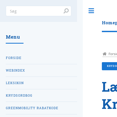
Toggle
Homep
Menu
Forsi
FORSIDE
KRYDS
WEBINDEX
L
LEKSIKON
KRYDSORDBOG
K
GREENMOBILITY RABATKODE