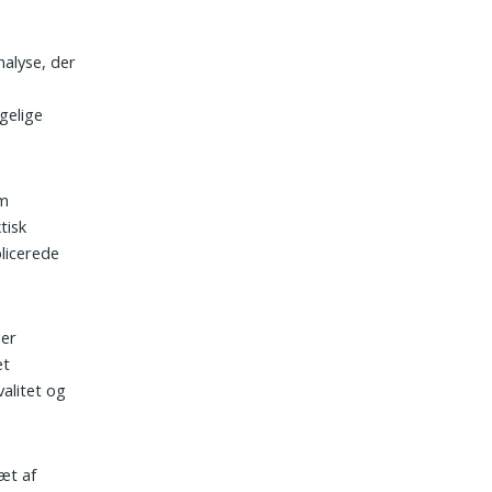
nalyse, der
n
gelige
om
tisk
plicerede
der
æt
alitet og
æt af