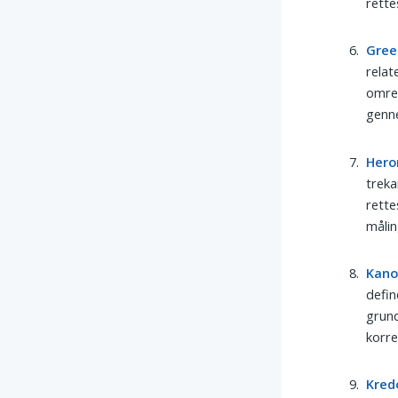
rette
Gree
relat
omreg
genn
Hero
treka
rette
målin
Kan
defin
grund
korre
Kred