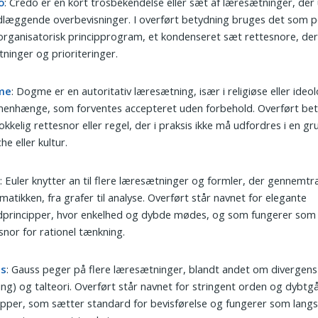
o
: Credo er en kort trosbekendelse eller sæt af læresætninger, der
læggende overbevisninger. I overført betydning bruges det som p
 organisatorisk principprogram, et kondenseret sæt rettesnore, der
tninger og prioriteringer.
me
: Dogme er en autoritativ læresætning, især i religiøse eller ideo
enhænge, som forventes accepteret uden forbehold. Overført be
okkelig rettesnor eller regel, der i praksis ikke må udfordres i en gr
he eller kultur.
r
: Euler knytter an til flere læresætninger og formler, der gennemt
atikken, fra grafer til analyse. Overført står navnet for elegante
dprincipper, hvor enkelhed og dybde mødes, og som fungerer som 
snor for rationel tænkning.
ss
: Gauss peger på flere læresætninger, blandt andet om divergens
ng) og talteori. Overført står navnet for stringent orden og dybt
ipper, som sætter standard for bevisførelse og fungerer som langs