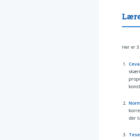
Lære
Her er 3
Ceva
skæri
propo
konst
Nor
korre
der t
Tes