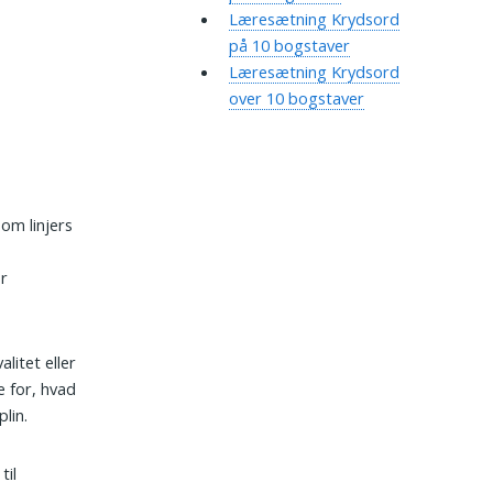
Læresætning Krydsord
på 10 bogstaver
Læresætning Krydsord
over 10 bogstaver
om linjers
or
litet eller
e for, hvad
lin.
til