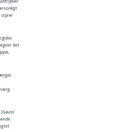
 udtrykker
ersonligt
 styrer
logiske
tegner det
uppe,
rænger
varig
 (Gauss’
gående
igtet