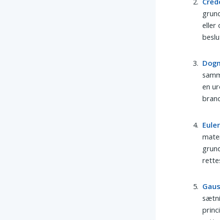
Cred
grund
eller
beslu
Dog
samm
en ur
branc
Eule
matem
grun
rette
Gau
sætni
princ