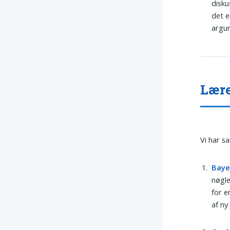
disku
det e
argum
Lære
Vi har s
Baye
nøgle
for e
af ny