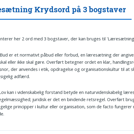
sætning Krydsord på 3 bogstaver
nterer her 2 ord med 3 bogstaver, der kan bruges til 'Læresætning
 Bud er et normativt påbud eller forbud, en læresætning der angive
kal eller ikke skal gøre. Overført betegner ordet en klar, handlingsr
snor, der anvendes i etik, opdragelse og organisationskultur til at 
sigelig adfærd.
 Lov kan i videnskabelig forstand betyde en naturvidenskabelig lær
gelmæssighed; juridisk er det en bindende retsregel. Overført br
igelige principper i kultur eller organisation, som de facto fungere
e.