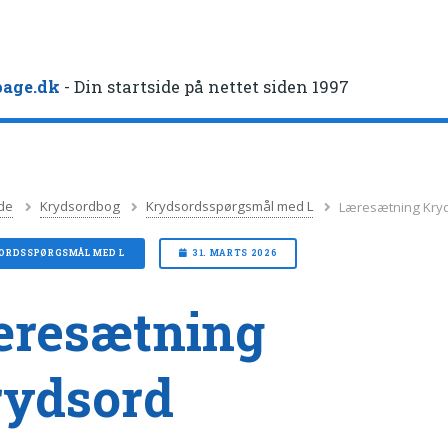
age.dk
- Din startside på nettet siden 1997
de
Krydsordbog
Krydsordsspørgsmål med L
Læresætning Kry
ORDSSPØRGSMÅL MED L
31. MARTS 2026
æresætning
rydsord