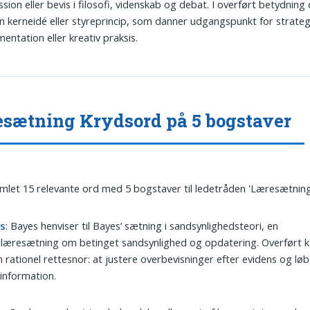
ssion eller bevis i filosofi, videnskab og debat. I overført betydnin
n kerneidé eller styreprincip, som danner udgangspunkt for strateg
entation eller kreativ praksis.
sætning Krydsord på 5 bogstaver
amlet 15 relevante ord med 5 bogstaver til ledetråden 'Læresætning
s
: Bayes henviser til Bayes’ sætning i sandsynlighedsteori, en
læresætning om betinget sandsynlighed og opdatering. Overført k
n rationel rettesnor: at justere overbevisninger efter evidens og lø
 information.