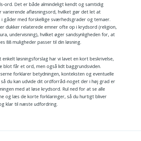
s‑ord. Det er både almindeligt kendt og samtidig
r varierende afløsningsord, hvilket gør det let at
 i gåder med forskellige sværhedsgrader og temaer.
r dukker relaterede emner ofte op i krydsord (religion,
 jura, undervisning), hvilket øger sandsynligheden for, at
res 88 muligheder passer til din løsning.
 enkelt løsningsforslag har vi lavet en kort beskrivelse,
ke blot får et ord, men også lidt baggrundsviden.
lserne forklarer betydningen, konteksten og eventuelle
 så du kan udvide dit ordforråd-noget der i høj grad er
ningen med at løse krydsord. Rul ned for at se alle
ne og læs de korte forklaringer, så du hurtigt bliver
og klar til næste udfordring.