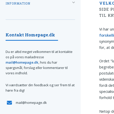
VELK
INFORMATION
SIDE 
TIL K
Vi har u
Kontakt Homepage.dk
forskell
synonym 
for, at d
Du er altid meget velkommen til at kontakte
os på vores mailadresse
Ordet "
mail@homepage.dk
, hvis du har
begreber
spørgsmål, forslag eller kommentarer til
postulate
vores indhold.
videnska
Vi værdsætter din feedback og ser frem til at
fordi d
høre fra dig!
speciali
forhold 
mail@homepage.dk
Netop de