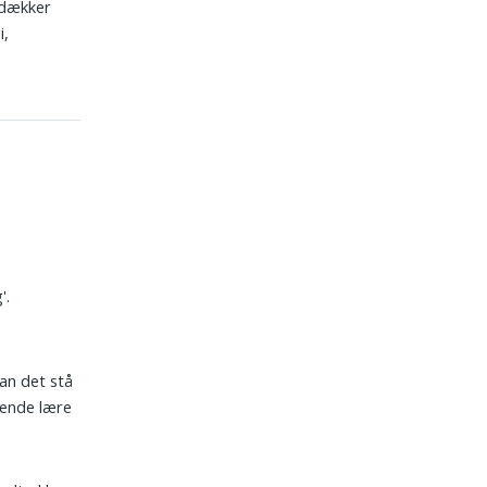
g dækker
i,
'.
an det stå
bende lære