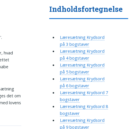
Indholdsfortegnelse
'.
Læresætning Krydsord
på 3 bogstaver
Læresætning Krydsord
r, hvad
på 4 bogstaver
ettet
Læresætning Krydsord
skabe
på 5 bogstaver
Læresætning Krydsord
på 6 bogstaver
esætning
Læresætning Krydsord 7
uges det om
bogstaver
r med lovens
Læresætning Krydsord 8
bogstaver
Læresætning Krydsord
på 9 bogstaver