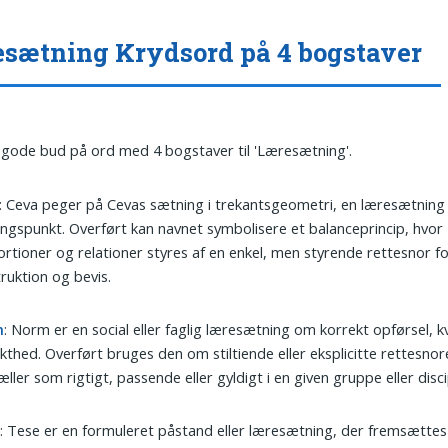
sætning Krydsord på 4 bogstaver
 gode bud på ord med 4 bogstaver til 'Læresætning'.
: Ceva peger på Cevas sætning i trekantsgeometri, en læresætning 
ngspunkt. Overført kan navnet symbolisere et balanceprincip, hvor
rtioner og relationer styres af en enkel, men styrende rettesnor f
ruktion og bevis.
m
: Norm er en social eller faglig læresætning om korrekt opførsel, kva
kthed. Overført bruges den om stiltiende eller eksplicitte rettesnor
æller som rigtigt, passende eller gyldigt i en given gruppe eller discip
e
: Tese er en formuleret påstand eller læresætning, der fremsættes 