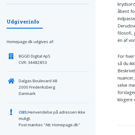
krydsord
åbent fo
indpasse
Udgiverinfo
Derudove
filosofi,
én af vo
Homepage.dk udgives af:
For hvert
BGGD Digital ApS
CVR: 34482853
så du ik
Beskrive
nuancer,
Dalgas Boulevard 48
selve me
2000 Frederiksberg
forslage
Danmark
klogere 
OBS:
Henvendelse på adressen ikke
muligt.
Post mærkes "Att: Homepage.dk"