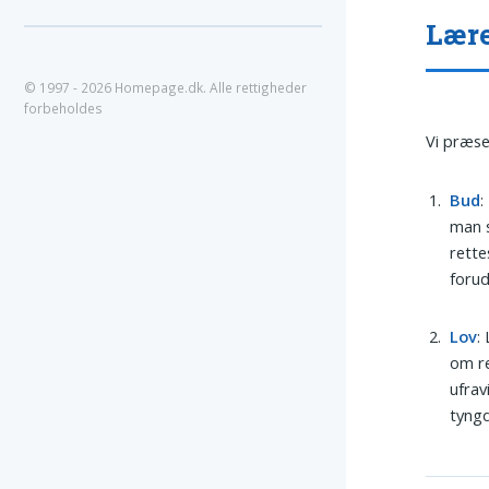
Lære
© 1997 - 2026 Homepage.dk. Alle rettigheder
forbeholdes
Vi præse
Bud
:
man s
rette
forud
Lov
:
om re
ufrav
tyngd