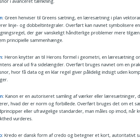
snor i avanceret tænkning.
n
: Green henviser til Greens sætning, en læresætning i plan vektora
erer linje- og dobbeltintegraler. Overført kan navnet symbolisere e
ningsregel, der gør vanskeligt håndterlige problemer mere tilgæn
em principielle sammenhænge.
n
: Heron knytter an til Herons formel i geometri, en læresætning 
ntens areal ud fra sidelængder. Overført bruges navnet om en prak
snor, hvor få data og en klar regel giver pålidelig indsigt uden kom
ger.
on
: Kanon er en autoriseret samling af værker eller læresætninger, 
erer, hvad der er norm og forbillede. Overført bruges det om et s
principper eller ufravigelige standarder, man måles op imod, når kv
kthed vurderes.
o
: Kredo er dansk form af credo og betegner et kort, autoritativt s