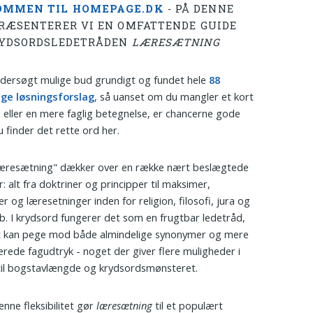
OMMEN TIL HOMEPAGE.DK
- PÅ DENNE
PRÆSENTERER VI EN OMFATTENDE GUIDE
RYDSORDSLEDETRÅDEN
LÆRESÆTNING
ndersøgt mulige bud grundigt og fundet hele
88
ige løsningsforslag
, så uanset om du mangler et kort
eller en mere faglig betegnelse, er chancerne gode
u finder det rette ord her.
læresætning" dækker over en række nært beslægtede
: alt fra doktriner og principper til maksimer,
r og læresetninger inden for religion, filosofi, jura og
b. I krydsord fungerer det som en frugtbar ledetråd,
et kan pege mod både almindelige synonymer og mere
serede fagudtryk - noget der giver flere muligheder i
til bogstavlængde og krydsordsmønsteret.
nne fleksibilitet gør
læresætning
til et populært