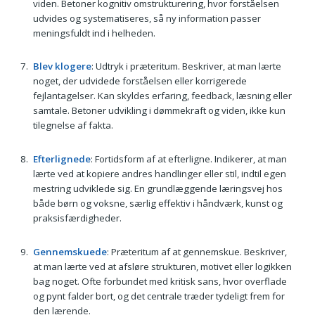
viden. Betoner kognitiv omstrukturering, hvor forståelsen
udvides og systematiseres, så ny information passer
meningsfuldt ind i helheden.
Blev klogere
: Udtryk i præteritum. Beskriver, at man lærte
noget, der udvidede forståelsen eller korrigerede
fejlantagelser. Kan skyldes erfaring, feedback, læsning eller
samtale. Betoner udvikling i dømmekraft og viden, ikke kun
tilegnelse af fakta.
Efterlignede
: Fortidsform af at efterligne. Indikerer, at man
lærte ved at kopiere andres handlinger eller stil, indtil egen
mestring udviklede sig. En grundlæggende læringsvej hos
både børn og voksne, særlig effektiv i håndværk, kunst og
praksisfærdigheder.
Gennemskuede
: Præteritum af at gennemskue. Beskriver,
at man lærte ved at afsløre strukturen, motivet eller logikken
bag noget. Ofte forbundet med kritisk sans, hvor overflade
og pynt falder bort, og det centrale træder tydeligt frem for
den lærende.