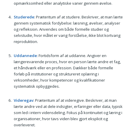
opmærksomhed eller analytiske vaner gennem øvelse.
Studerede
: Præteritum af at studere. Beskriver, at man lærte
gennem systematisk fordybelse: læsning, øvelser, analyser
og refleksion. Anvendes om både formelle studier og
selvstudie, hvor målet er varig forståelse, ikke blot kortvarig
reproduktion.
Uddannede
: Fortidsform af at uddanne. Angiver en
længerevarende proces, hvor en person lærte andre et fag,
et håndværk eller en profession. Dækker både formelle
forløb på institutioner og struktureret oplæring i
virksomheder, hvor kompetencer og kvalifikationer
systematisk opbyggedes.
Videregav
: Præteritum af at videregive. Beskriver, at man
lærte andre ved at dele indsigter, erfaringer eller data, typisk
som led i intern vidensdeling. Fokus på kontinuitet og læring i
organisationer, hvor tavs viden blev gjort eksplicit og
overleveret.