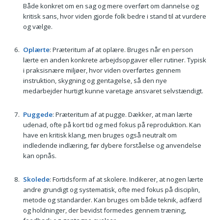
Både konkret om en sag og mere overført om dannelse og
kritisk sans, hvor viden gjorde folk bedre i stand til at vurdere
og vælge.
Oplærte
: Præteritum af at oplære. Bruges når en person
lærte en anden konkrete arbejdsopgaver eller rutiner. Typisk
i praksisnære miljøer, hvor viden overførtes gennem
instruktion, skygning og gentagelse, så den nye
medarbejder hurtigt kunne varetage ansvaret selvstændigt.
Puggede
: Præteritum af at pugge. Dækker, at man lærte
udenad, ofte på kort tid og med fokus på reproduktion. Kan
have en kritisk klang, men bruges også neutralt om
indledende indlæring, før dybere forståelse og anvendelse
kan opnås.
Skolede
: Fortidsform af at skolere. Indikerer, at nogen lærte
andre grundigt og systematisk, ofte med fokus på disciplin,
metode og standarder. Kan bruges om både teknik, adfærd
og holdninger, der bevidst formedes gennem træning,