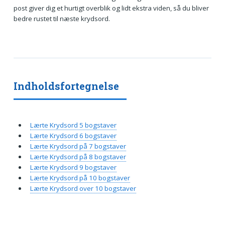
post giver dig et hurtigt overblik og lidt ekstra viden, så du bliver
bedre rustet til næste krydsord.
Indholdsfortegnelse
Lærte Krydsord 5 bogstaver
Lærte Krydsord 6 bogstaver
Lærte Krydsord på 7 bogstaver
Lærte Krydsord på 8 bogstaver
Lærte Krydsord 9 bogstaver
Lærte Krydsord på 10 bogstaver
Lærte Krydsord over 10 bogstaver