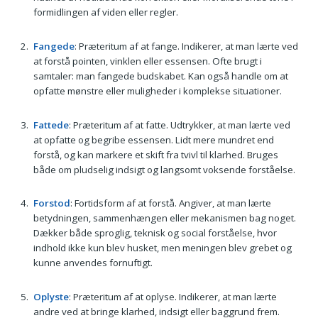
formidlingen af viden eller regler.
Fangede
: Præteritum af at fange. Indikerer, at man lærte ved
at forstå pointen, vinklen eller essensen. Ofte brugt i
samtaler: man fangede budskabet. Kan også handle om at
opfatte mønstre eller muligheder i komplekse situationer.
Fattede
: Præteritum af at fatte. Udtrykker, at man lærte ved
at opfatte og begribe essensen. Lidt mere mundret end
forstå, og kan markere et skift fra tvivl til klarhed. Bruges
både om pludselig indsigt og langsomt voksende forståelse.
Forstod
: Fortidsform af at forstå. Angiver, at man lærte
betydningen, sammenhængen eller mekanismen bag noget.
Dækker både sproglig, teknisk og social forståelse, hvor
indhold ikke kun blev husket, men meningen blev grebet og
kunne anvendes fornuftigt.
Oplyste
: Præteritum af at oplyse. Indikerer, at man lærte
andre ved at bringe klarhed, indsigt eller baggrund frem.