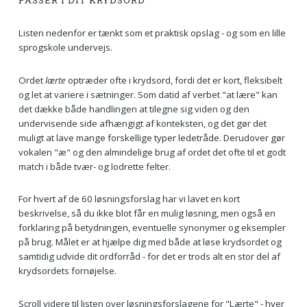
PASSER I DIT KRYDSORD
Listen nedenfor er tænkt som et praktisk opslag - og som en lille
sprogskole undervejs.
Ordet
lærte
optræder ofte i krydsord, fordi det er kort, fleksibelt
og let at variere i sætninger. Som datid af verbet "at lære" kan
det dække både handlingen at tilegne sig viden og den
undervisende side afhængigt af konteksten, og det gør det
muligt at lave mange forskellige typer ledetråde. Derudover gør
vokalen "æ" og den almindelige brug af ordet det ofte til et godt
match i både tvær- og lodrette felter.
For hvert af de 60 løsningsforslag har vi lavet en kort
beskrivelse, så du ikke blot får en mulig løsning, men også en
forklaring på betydningen, eventuelle synonymer og eksempler
på brug. Målet er at hjælpe dig med både at løse krydsordet og
samtidig udvide dit ordforråd - for det er trods alt en stor del af
krydsordets fornøjelse.
Scroll videre til listen over løsningsforslagene for "Lærte" - hver