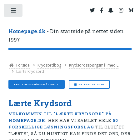
Toggle
Homepage.dk
- Din startside på nettet siden
1997
Forside
Krydsordbog
Krydsordsspørgsmål med L
Lærte Krydsord
KRYDSORDSSPØRGSMÅL MED L
28. JANUAR 2026
Lærte Krydsord
VELKOMMEN TIL "LÆRTE KRYDSORD" PÅ
HOMEPAGE.DK.
HER HAR VI SAMLET HELE
60
FORSKELLIGE LØSNINGSFORSLAG
TIL CLUE'ET
"LÆRTE", SÅ DU HURTIGT KAN FINDE DET ORD, DER