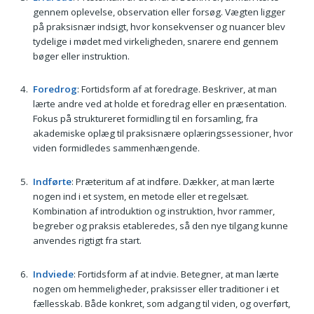
gennem oplevelse, observation eller forsøg. Vægten ligger
på praksisnær indsigt, hvor konsekvenser og nuancer blev
tydelige i mødet med virkeligheden, snarere end gennem
bøger eller instruktion.
Foredrog
: Fortidsform af at foredrage. Beskriver, at man
lærte andre ved at holde et foredrag eller en præsentation.
Fokus på struktureret formidling til en forsamling, fra
akademiske oplæg til praksisnære oplæringssessioner, hvor
viden formidledes sammenhængende.
Indførte
: Præteritum af at indføre. Dækker, at man lærte
nogen ind i et system, en metode eller et regelsæt.
Kombination af introduktion og instruktion, hvor rammer,
begreber og praksis etableredes, så den nye tilgang kunne
anvendes rigtigt fra start.
Indviede
: Fortidsform af at indvie. Betegner, at man lærte
nogen om hemmeligheder, praksisser eller traditioner i et
fællesskab. Både konkret, som adgang til viden, og overført,