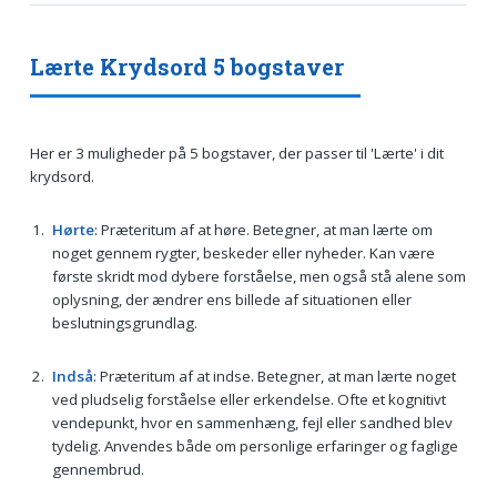
Lærte Krydsord 5 bogstaver
Her er 3 muligheder på 5 bogstaver, der passer til 'Lærte' i dit
krydsord.
Hørte
: Præteritum af at høre. Betegner, at man lærte om
noget gennem rygter, beskeder eller nyheder. Kan være
første skridt mod dybere forståelse, men også stå alene som
oplysning, der ændrer ens billede af situationen eller
beslutningsgrundlag.
Indså
: Præteritum af at indse. Betegner, at man lærte noget
ved pludselig forståelse eller erkendelse. Ofte et kognitivt
vendepunkt, hvor en sammenhæng, fejl eller sandhed blev
tydelig. Anvendes både om personlige erfaringer og faglige
gennembrud.