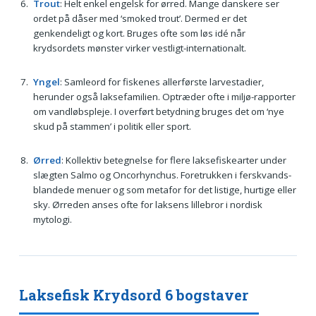
Trout
: Helt enkel engelsk for ørred. Mange danskere ser
ordet på dåser med ‘smoked trout’. Dermed er det
genkendeligt og kort. Bruges ofte som løs idé når
krydsordets mønster virker vestligt-internationalt.
Yngel
: Samleord for fiskenes allerførste larvestadier,
herunder også laksefamilien. Optræder ofte i miljø-rapporter
om vandløbspleje. I overført betydning bruges det om ‘nye
skud på stammen’ i politik eller sport.
Ørred
: Kollektiv betegnelse for flere laksefiskearter under
slægten Salmo og Oncorhynchus. Foretrukken i ferskvands-
blandede menuer og som metafor for det listige, hurtige eller
sky. Ørreden anses ofte for laksens lillebror i nordisk
mytologi.
Laksefisk Krydsord 6 bogstaver