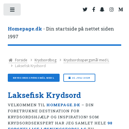
Toggle
Homepage.dk
- Din startside på nettet siden
1997
Forside
Krydsordbog
Krydsordsspørgsmål med L
Laksefisk Krydsord
KRYDSORDSSPØRGSMÅL MED L
21. JULI 2025
Laksefisk Krydsord
VELKOMMEN TIL
HOMEPAGE.DK
– DIN
FORETRUKNE DESTINATION FOR
KRYDSORDSHJÆLP OG INSPIRATION! SOM
KRYDSORDSEKSPERT HAR JEG SAMLET HELE
98