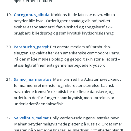
hjemkærhed i naturen.
Coregonus_albula
: Krøklens fulde latinske navn. Albula
betyder ‘lille hvid’. Ordet ligner samtidig ‘albino’, hvilket
skaber associationer til farveløshed og spøgelsesfisk –
brugbart i billedsprog og som kryptisk krydsordsløsning.
Parahucho_perryi
: Det eneste medlem af Parahucho-
slægten. Opkaldt efter den amerikanske commodore Perry.
På den måde mødes biologi og geopolitisk historie i ét ord –
et særligt raffinement i gennemarbejdede krydsord.
Salmo_marmoratus
: Marmorørred fra Adriaterhavet, kendt
for marmoreret mønster og rekordstor størrelse. Latinsk
navn alene fremstår eksotisk for de fleste danskere, og
ordet kan derfor fungere som kryptisk, men korrekt svar
under ledetråden ‘laksefisk’.
Salvelinus_malma
: Dolly Varden-røddingens latinske navn.
‘Malma’ betyder muligvis ‘røde pletter’ på russisk. Ordet rimer
næsten på ‘karma’ og bruges lejlighedsvis i vittigheder blandt