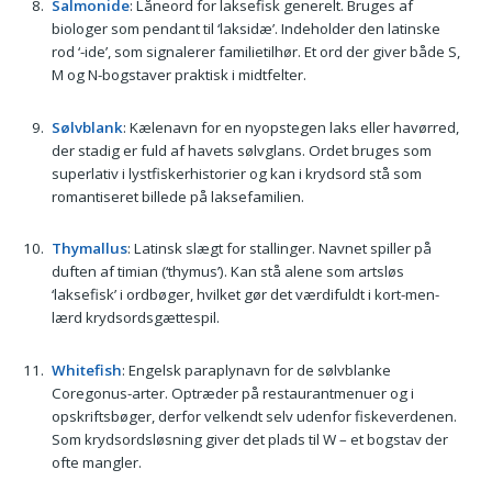
Salmonide
: Låneord for laksefisk generelt. Bruges af
biologer som pendant til ‘laksidæ’. Indeholder den latinske
rod ‘-ide’, som signalerer familietilhør. Et ord der giver både S,
M og N-bogstaver praktisk i midtfelter.
Sølvblank
: Kælenavn for en nyopstegen laks eller havørred,
der stadig er fuld af havets sølvglans. Ordet bruges som
superlativ i lystfiskerhistorier og kan i krydsord stå som
romantiseret billede på laksefamilien.
Thymallus
: Latinsk slægt for stallinger. Navnet spiller på
duften af timian (‘thymus’). Kan stå alene som artsløs
‘laksefisk’ i ordbøger, hvilket gør det værdifuldt i kort-men-
lærd krydsordsgættespil.
Whitefish
: Engelsk paraplynavn for de sølvblanke
Coregonus-arter. Optræder på restaurantmenuer og i
opskriftsbøger, derfor velkendt selv udenfor fiskeverdenen.
Som krydsordsløsning giver det plads til W – et bogstav der
ofte mangler.