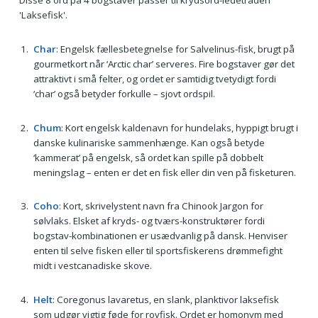
Disse 8 ord på 4 bogstaver passer til krydsord-ledetråden
'Laksefisk'.
Char
: Engelsk fællesbetegnelse for Salvelinus-fisk, brugt på
gourmetkort når ‘Arctic char’ serveres. Fire bogstaver gør det
attraktivt i små felter, og ordet er samtidig tvetydigt fordi
‘char’ også betyder forkulle – sjovt ordspil.
Chum
: Kort engelsk kaldenavn for hundelaks, hyppigt brugt i
danske kulinariske sammenhænge. Kan også betyde
‘kammerat’ på engelsk, så ordet kan spille på dobbelt
meningslag – enten er det en fisk eller din ven på fisketuren.
Coho
: Kort, skrivelystent navn fra Chinook Jargon for
sølvlaks. Elsket af kryds- og tværs-konstruktører fordi
bogstav-kombinationen er usædvanlig på dansk. Henviser
enten til selve fisken eller til sportsfiskerens drømmefight
midt i vestcanadiske skove.
Helt
: Coregonus lavaretus, en slank, planktivor laksefisk
som udgør vigtig føde for rovfisk. Ordet er homonym med