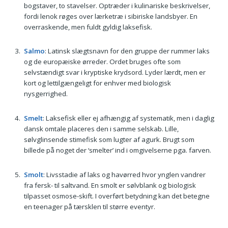
bogstaver, to stavelser. Optræder i kulinariske beskrivelser,
fordi lenok røges over lærketræ i sibiriske landsbyer. En
overraskende, men fuldt gyldig laksefisk.
Salmo
: Latinsk slægtsnavn for den gruppe der rummer laks
og de europæiske ørreder. Ordet bruges ofte som
selvstændigt svar i kryptiske krydsord. Lyder lærdt, men er
kort og lettilgængeligt for enhver med biologisk
nysgerrighed.
Smelt
: Laksefisk eller ej afhængig af systematik, men i daglig
dansk omtale placeres den i samme selskab. Lille,
sølvglinsende stimefisk som lugter af agurk. Brugt som
billede på noget der ‘smelter’ ind i omgivelserne pga. farven.
Smolt
: Livsstadie af laks og havørred hvor ynglen vandrer
fra fersk- til saltvand. En smolt er sølvblank og biologisk
tilpasset osmose-skift. I overført betydning kan det betegne
en teenager på tærsklen til større eventyr.