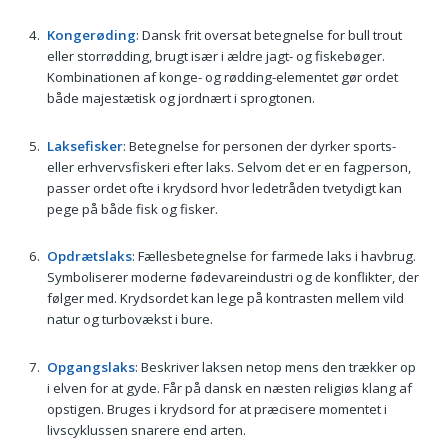
Kongerøding
: Dansk frit oversat betegnelse for bull trout
eller storrødding, brugt især i ældre jagt- og fiskebøger.
Kombinationen af konge- og rødding-elementet gør ordet
både majestætisk og jordnært i sprogtonen.
Laksefisker
: Betegnelse for personen der dyrker sports-
eller erhvervsfiskeri efter laks. Selvom det er en fagperson,
passer ordet ofte i krydsord hvor ledetråden tvetydigt kan
pege på både fisk og fisker.
Opdrætslaks
: Fællesbetegnelse for farmede laks i havbrug.
Symboliserer moderne fødevareindustri og de konflikter, der
følger med. Krydsordet kan lege på kontrasten mellem vild
natur og turbovækst i bure.
Opgangslaks
: Beskriver laksen netop mens den trækker op
i elven for at gyde. Får på dansk en næsten religiøs klang af
opstigen. Bruges i krydsord for at præcisere momentet i
livscyklussen snarere end arten.