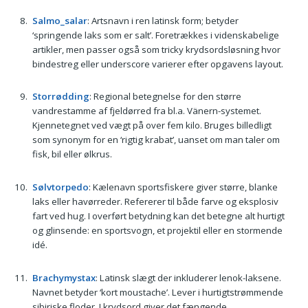
Salmo_salar
: Artsnavn i ren latinsk form; betyder
‘springende laks som er salt’. Foretrækkes i videnskabelige
artikler, men passer også som tricky krydsordsløsning hvor
bindestreg eller underscore varierer efter opgavens layout.
Storrødding
: Regional betegnelse for den større
vandrestamme af fjeldørred fra bl.a. Vänern-systemet.
Kjennetegnet ved vægt på over fem kilo. Bruges billedligt
som synonym for en ‘rigtig krabat’, uanset om man taler om
fisk, bil eller ølkrus.
Sølvtorpedo
: Kælenavn sportsfiskere giver større, blanke
laks eller havørreder. Refererer til både farve og eksplosiv
fart ved hug. I overført betydning kan det betegne alt hurtigt
og glinsende: en sportsvogn, et projektil eller en stormende
idé.
Brachymystax
: Latinsk slægt der inkluderer lenok-laksene.
Navnet betyder ‘kort moustache’. Lever i hurtigtstrømmende
sibiriske floder. I krydsord giver det fængende