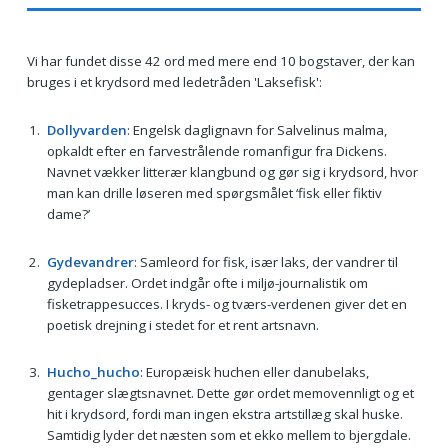
Vi har fundet disse 42 ord med mere end 10 bogstaver, der kan
bruges i et krydsord med ledetråden 'Laksefisk':
Dollyvarden
: Engelsk daglignavn for Salvelinus malma,
opkaldt efter en farvestrålende romanfigur fra Dickens.
Navnet vækker litterær klangbund og gør sig i krydsord, hvor
man kan drille løseren med spørgsmålet ‘fisk eller fiktiv
dame?’
Gydevandrer
: Samleord for fisk, især laks, der vandrer til
gydepladser. Ordet indgår ofte i miljø-journalistik om
fisketrappesucces. I kryds- og tværs-verdenen giver det en
poetisk drejning i stedet for et rent artsnavn.
Hucho_hucho
: Europæisk huchen eller danubelaks,
gentager slægtsnavnet. Dette gør ordet memovennligt og et
hit i krydsord, fordi man ingen ekstra artstillæg skal huske.
Samtidig lyder det næsten som et ekko mellem to bjergdale.