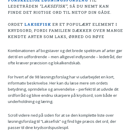
FORSKELLIGE LØSNINGSFORSLAG
TIL
LEDETRÅDEN
“LAKSEFISK”
, SÅ DU NEMT KAN
FINDE DET RIGTIGE ORD TIL NETOP DIN GÅDE.
ORDET
LAKSEFISK
ER ET POPULÆRT ELEMENT I
KRYDSORD, FORDI FAMILIEN DÆKKER OVER MANGE
KENDTE ARTER SOM LAKS, ØRRED OG RØYE
Kombinationen af bogstaver og det brede spektrum af arter gør
det til en udfordrende – men alligevel indlysende – ledetråd, der
ofte kræver præcision og lokalkendskab.
For hvert af de 98 løsningsforslag har vi udarbejdet en kort,
informativ beskrivelse. Her kan du læse mere om ordets
betydning, oprindelse og anvendelse – perfekt til at udvide dit
ordforråd og blive endnu skarpere på krydsord, som både er
underholdning og læring.
Scroll videre ned på siden for at se den komplette liste over
løsningsforslag til “Laksefisk” og find lige præcis det ord, der
passer til dine krydsordspuslespil.