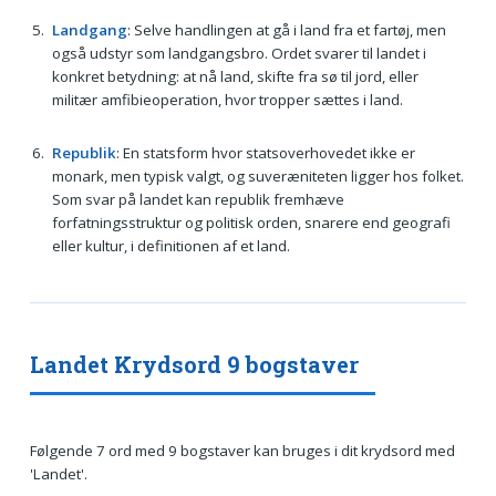
Landgang
: Selve handlingen at gå i land fra et fartøj, men
også udstyr som landgangsbro. Ordet svarer til landet i
konkret betydning: at nå land, skifte fra sø til jord, eller
militær amfibieoperation, hvor tropper sættes i land.
Republik
: En statsform hvor statsoverhovedet ikke er
monark, men typisk valgt, og suveræniteten ligger hos folket.
Som svar på landet kan republik fremhæve
forfatningsstruktur og politisk orden, snarere end geografi
eller kultur, i definitionen af et land.
Landet Krydsord 9 bogstaver
Følgende 7 ord med 9 bogstaver kan bruges i dit krydsord med
'Landet'.