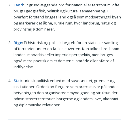
Land
: Et grundlæggende ord for nation eller territorium, ofte
brugt i geografisk, politisk og kulturel sammenhæng. I
overført forstand bruges land også som modsætning til byen
og markerer det åbne, rurale rum, hvor landbrug, natur og
provinsmiljø dominerer.
Rige
: Et historisk og politisk begreb for en stat eller samling
af territorier under en fælles suveræn. Kan tolkes bredt som
landet i monarkisk eller imperielt perspektiv, men bruges
også mere poetisk om et domæne, område eller sfære af
indflydelse.
Stat
: Juridisk-politisk enhed med suverænitet, grænser og
institutioner. Ordet kan fungere som præcist svar på landet i
betydningen den organiserede myndighed og struktur, der
administrerer territoriet, borgerne og landets love, økonomi
og diplomatiske relationer.