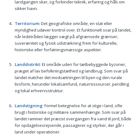
landgangen sker, og forbinder teknik, erfaring og håb om
sikker havn.
Territorium
: Det geografiske område, en stat eller
myndighed udøver kontrol over. Et funktionelt svar på landet,
når ledetråden lægger vægt på afgrænsede grænser,
suverænitet og fysisk udstrækning frem for kulturelle,
historiske eller forfatningsmæssige aspekter.
Landdistrikt
: Et område uden for tætbebyggede byzoner,
præget af lav befolkningstæthed og landbrug. Som svar på
landet matcher det modsætningen til byen og den rurale
livsform, herunder lokalsamfund, naturressourcer, pendling
og lokal erhvervsstruktur.
Landstigning
: Formel betegnelse for at stige i land, ofte
brugt i historiske og militære sammenhænge. Som svar på
landet rammer det præcist overgangen fra vand til jord, både
for opdagelsesrejsende, passagerer og styrker, der går i
land under operationer.