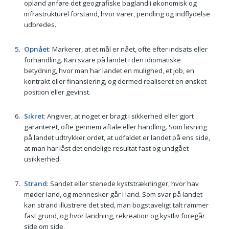
opland anføre det geografiske bagland i økonomisk og
infrastrukturel forstand, hvor varer, pendling og indflydelse
udbredes.
Opnået
: Markerer, at et mål er nået, ofte efter indsats eller
forhandling. Kan svare på landet i den idiomatiske
betydning, hvor man har landet en mulighed, et job, en
kontrakt eller finansiering, og dermed realiseret en ønsket
position eller gevinst.
Sikret
: Angiver, at noget er bragt i sikkerhed eller gjort
garanteret, ofte gennem aftale eller handling. Som løsning
på landet udtrykker ordet, at udfaldet er landet på ens side,
at man har låst det endelige resultat fast og undgået
usikkerhed.
Strand
: Sandet eller stenede kyststrækninger, hvor hav
møder land, og mennesker går i land. Som svar på landet
kan strand illustrere det sted, man bogstaveligt talt rammer
fast grund, og hvor landning, rekreation og kystliv foregår
side om side.