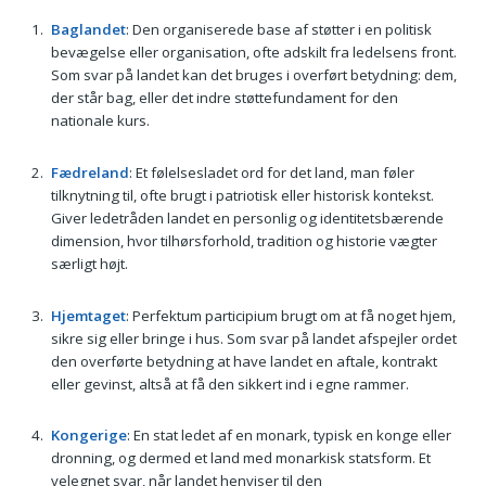
Baglandet
: Den organiserede base af støtter i en politisk
bevægelse eller organisation, ofte adskilt fra ledelsens front.
Som svar på landet kan det bruges i overført betydning: dem,
der står bag, eller det indre støttefundament for den
nationale kurs.
Fædreland
: Et følelsesladet ord for det land, man føler
tilknytning til, ofte brugt i patriotisk eller historisk kontekst.
Giver ledetråden landet en personlig og identitetsbærende
dimension, hvor tilhørsforhold, tradition og historie vægter
særligt højt.
Hjemtaget
: Perfektum participium brugt om at få noget hjem,
sikre sig eller bringe i hus. Som svar på landet afspejler ordet
den overførte betydning at have landet en aftale, kontrakt
eller gevinst, altså at få den sikkert ind i egne rammer.
Kongerige
: En stat ledet af en monark, typisk en konge eller
dronning, og dermed et land med monarkisk statsform. Et
velegnet svar, når landet henviser til den