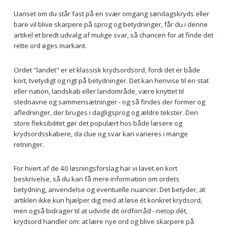
Uanset om du står fast på en svær omgang søndagskryds eller
bare vil blive skarpere på sprog og betydninger, får du i denne
artikel et bredt udvalg af mulige svar, så chancen for at finde det
rette ord øges markant.
Ordet "landet" er et klassisk krydsordsord, fordi det er både
kort, tvetydigt og rigt på betydninger. Det kan henvise til en stat
eller nation, landskab eller landområde, være knyttet til
stednavne og sammensætninger - og så findes der former og
afledninger, der bruges i dagligsprog og ældre tekster. Den
store fleksibilitet gør det populært hos både læsere og
krydsordsskabere, da clue og svar kan varieres i mange
retninger.
For hvert af de 40 løsningsforslag har vi lavet en kort
beskrivelse, så du kan få mere information om ordets
betydning, anvendelse og eventuelle nuancer. Det betyder, at
artiklen ikke kun hjælper dig med at løse ét konkret krydsord,
men også bidrager til at udvide dit ordforråd - netop dét,
krydsord handler om: at lære nye ord og blive skarpere på