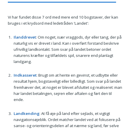
Vi har fundet disse 7 ord med mere end 10 bogstaver, der kan
bruges i et krydsord med ledetråden 'Landet':
Ilanddrevet
: Om noget, især vraggods, dyr eller tang, der på
naturlig vis er drevet i land. Kan i overført forstand beskrive
ufrivillig landkontakt. Som svar på landet betoner ordet
naturens kræfter og tilfældets spil, snarere end planlagt
landgang.
Indkasseret
: Brugt om at hente en gevinst, et udbytte eller
resultat hjem, bogstaveligt eller billedligt. Som svar på landet
fremhæver det, at noget er blevet afsluttet og realiseret: man
har landet betalingen, sejren eller aftalen og ført den til
ende.
Landkending
: At få øje på land efter sejlads, et vigtigt
navigationsøjeblik. Ordet matcher landet ved at fokusere på
sanse- og orienteringsdelen af at nærme sig land, før selve