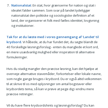
Nationalstat
: En stat, hvor grænserne for nation og stat i
idealet falder sammen. Som svar på landet tydeliggør
nationalstat den politiske og sociologiske definition af et
land, der organiserer et folk med fælles identitet, lovgivning
og institutioner.
Tak for at du læste med i vores gennemgang af 'Landet' til
krydsord.
Vi håbede, at du har fundet det, du søgte blandt de
40 forskellige løsningsforslag - enten du manglede et kort ord,
en mere usædvanlig mulighed eller inspiration til alternative
formuleringer.
Hvis du stadig mangler den præcise løsning, kan det hjælpe at
overveje alternative stavemåder, forkortelser eller lokale navne,
som nogle gange bruges i krydsord. Du er også altid velkommen
til at skrive til os med oplysninger om antal bogstaver eller
krydsordets tema, så kan vi prøve at pege dig i endnu mere
præcise retninger.
Vil du have flere krydsordshints og løsningsforslag? Du kan