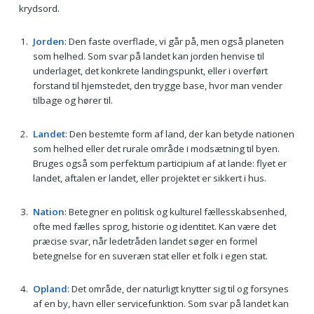
krydsord.
Jorden
: Den faste overflade, vi går på, men også planeten
som helhed. Som svar på landet kan jorden henvise til
underlaget, det konkrete landingspunkt, eller i overført
forstand til hjemstedet, den trygge base, hvor man vender
tilbage og hører til.
Landet
: Den bestemte form af land, der kan betyde nationen
som helhed eller det rurale område i modsætning til byen.
Bruges også som perfektum participium af at lande: flyet er
landet, aftalen er landet, eller projektet er sikkert i hus.
Nation
: Betegner en politisk og kulturel fællesskabsenhed,
ofte med fælles sprog, historie og identitet. Kan være det
præcise svar, når ledetråden landet søger en formel
betegnelse for en suveræn stat eller et folk i egen stat.
Opland
: Det område, der naturligt knytter sig til og forsynes
af en by, havn eller servicefunktion. Som svar på landet kan