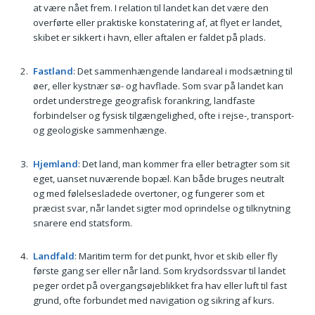
at være nået frem. I relation til landet kan det være den
overførte eller praktiske konstatering af, at flyet er landet,
skibet er sikkert i havn, eller aftalen er faldet på plads.
Fastland
: Det sammenhængende landareal i modsætning til
øer, eller kystnær sø- og havflade. Som svar på landet kan
ordet understrege geografisk forankring, landfaste
forbindelser og fysisk tilgængelighed, ofte i rejse-, transport-
og geologiske sammenhænge.
Hjemland
: Det land, man kommer fra eller betragter som sit
eget, uanset nuværende bopæl. Kan både bruges neutralt
og med følelsesladede overtoner, og fungerer som et
præcist svar, når landet sigter mod oprindelse og tilknytning
snarere end statsform.
Landfald
: Maritim term for det punkt, hvor et skib eller fly
første gang ser eller når land. Som krydsordssvar til landet
peger ordet på overgangsøjeblikket fra hav eller luft til fast
grund, ofte forbundet med navigation og sikring af kurs.