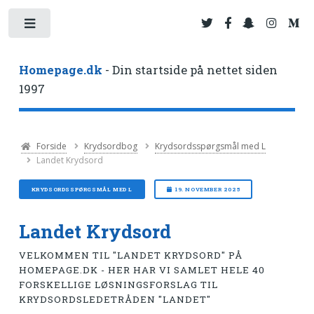
Toggle
Homepage.dk
- Din startside på nettet siden
1997
Forside
Krydsordbog
Krydsordsspørgsmål med L
Landet Krydsord
KRYDSORDSSPØRGSMÅL MED L
19. NOVEMBER 2025
Landet Krydsord
VELKOMMEN TIL "LANDET KRYDSORD" PÅ
HOMEPAGE.DK - HER HAR VI SAMLET HELE 40
FORSKELLIGE LØSNINGSFORSLAG TIL
KRYDSORDSLEDETRÅDEN "LANDET"