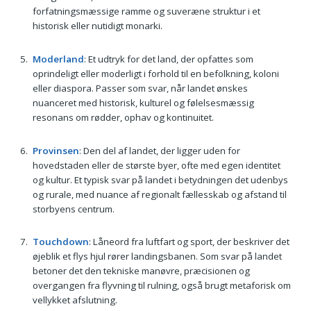
forfatningsmæssige ramme og suveræne struktur i et
historisk eller nutidigt monarki.
Moderland
: Et udtryk for det land, der opfattes som
oprindeligt eller moderligt i forhold til en befolkning, koloni
eller diaspora. Passer som svar, når landet ønskes
nuanceret med historisk, kulturel og følelsesmæssig
resonans om rødder, ophav og kontinuitet.
Provinsen
: Den del af landet, der ligger uden for
hovedstaden eller de største byer, ofte med egen identitet
og kultur. Et typisk svar på landet i betydningen det udenbys
og rurale, med nuance af regionalt fællesskab og afstand til
storbyens centrum.
Touchdown
: Låneord fra luftfart og sport, der beskriver det
øjeblik et flys hjul rører landingsbanen. Som svar på landet
betoner det den tekniske manøvre, præcisionen og
overgangen fra flyvning til rulning, også brugt metaforisk om
vellykket afslutning.