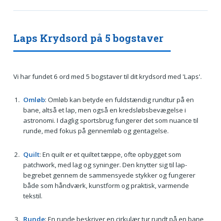
Laps Krydsord på 5 bogstaver
Vi har fundet 6 ord med 5 bogstaver til dit krydsord med 'Laps'.
Omløb
: Omløb kan betyde en fuldstændig rundtur på en
bane, altså et lap, men også en kredsløbsbevægelse i
astronomi. I daglig sportsbrug fungerer det som nuance til
runde, med fokus på gennemløb og gentagelse.
Quilt
: En quilt er et quiltet tæppe, ofte opbygget som
patchwork, med lag og syninger. Den knytter sig til lap-
begrebet gennem de sammensyede stykker og fungerer
både som håndværk, kunstform og praktisk, varmende
tekstil.
Runde
: En runde beskriver en cirkulær tur rundt på en bane