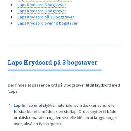
Laps Krydsord 8 bogstaver
Laps Krydsord 9 bogstaver
Laps Krydsord på 10 bogstaver
Laps Krydsord over 10 bogstaver
Laps Krydsord på 3 bogstaver
Der findes ét passende ord på 3 bogstaver til dit krydsord med
'Laps'.
Lap
: En lap er et stykke materiale, som dækker et hul eller
forstærker et område, fx en stoflap. Ordet knytter til både
praktisk reparation og den visuelle idé om at lægge noget
over, altså en fysisk ‘patch’.