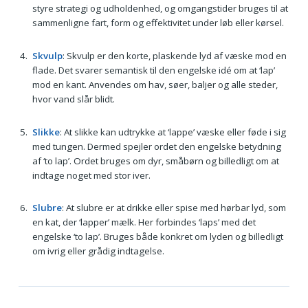
styre strategi og udholdenhed, og omgangstider bruges til at
sammenligne fart, form og effektivitet under løb eller kørsel.
Skvulp
: Skvulp er den korte, plaskende lyd af væske mod en
flade. Det svarer semantisk til den engelske idé om at ‘lap’
mod en kant. Anvendes om hav, søer, baljer og alle steder,
hvor vand slår blidt.
Slikke
: At slikke kan udtrykke at ‘lappe’ væske eller føde i sig
med tungen. Dermed spejler ordet den engelske betydning
af ‘to lap’. Ordet bruges om dyr, småbørn og billedligt om at
indtage noget med stor iver.
Slubre
: At slubre er at drikke eller spise med hørbar lyd, som
en kat, der ‘lapper’ mælk. Her forbindes ‘laps’ med det
engelske ‘to lap’. Bruges både konkret om lyden og billedligt
om ivrig eller grådig indtagelse.