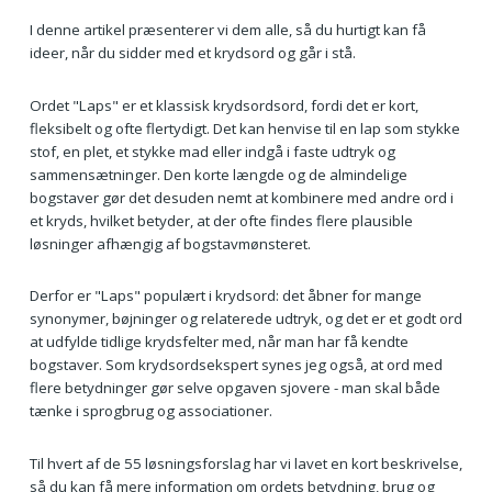
I denne artikel præsenterer vi dem alle, så du hurtigt kan få
ideer, når du sidder med et krydsord og går i stå.
Ordet "Laps" er et klassisk krydsordsord, fordi det er kort,
fleksibelt og ofte flertydigt. Det kan henvise til en lap som stykke
stof, en plet, et stykke mad eller indgå i faste udtryk og
sammensætninger. Den korte længde og de almindelige
bogstaver gør det desuden nemt at kombinere med andre ord i
et kryds, hvilket betyder, at der ofte findes flere plausible
løsninger afhængig af bogstavmønsteret.
Derfor er "Laps" populært i krydsord: det åbner for mange
synonymer, bøjninger og relaterede udtryk, og det er et godt ord
at udfylde tidlige krydsfelter med, når man har få kendte
bogstaver. Som krydsordsekspert synes jeg også, at ord med
flere betydninger gør selve opgaven sjovere - man skal både
tænke i sprogbrug og associationer.
Til hvert af de 55 løsningsforslag har vi lavet en kort beskrivelse,
så du kan få mere information om ordets betydning, brug og