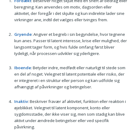
Fordækt
: Beskriver noget skjult med en snert af bedrag eller
beregning. Kan anvendes om motiv, dagsorden eller
aktivitet, der foregår i det skjulte og kun indirekte lader sine
virkninger ane, indtil det vælges eller tvinges frem.
Gryende
: Angiver et begreb i sin begyndelse, hvor tegnene
kun anes. Passer til latent interesse, krise eller mulighed, der
langsomt tager form, og hvis fulde omfang først bliver
tydeligt, når processen udvikler sig yderligere.
Iboende
: Betyder indre, medfødt eller naturligt til stede som
en del af noget. Velegnet til latent potentiale eller risiko, der
er integreret i en struktur eller person og kan udfolde sig
afhængigt af påvirkninger og betingelser.
Inaktiv
: Beskriver fravær af aktivitet, funktion eller reaktion i
øjeblikket. Velegnet til latent komponent, konto eller
sygdomsstadie, der ikke viser sig, men som stadig kan blive
aktivt under ændrede betingelser eller ved specifik
påvirkning.