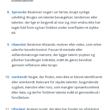
kombinationer.
Spirende
: Beskriver noget i sin første, knapt synlige
udvikling. Bruges om latente bevægelser, tendenser eller
talenter, der lige er begyndt at vise sig, men endnu ikke har
taget fuld form og kan forblive under overfladen et stykke
tid.
Ubevidst
: Beskriver tilstande, motiver eller viden, som virker
udenfor bevidst kontrol. Passer til mentale eller
adfærdsmæssige mønstre, der ligger latent i psyken og
påvirker handlinger indirekte, indtil de gøres bevidste
gennem refleksion eller terapi.
Uerkendt
: Noget, der findes, men ikke er blevet identificeret
eller anerkendt. Relevant for skjulte talenter, begyndende
sygdom, mønstre eller risici, som mangler opmærksomhed
eller data, og derfor forbliver latente indtil et gennembrud i
forståelsen.
Uforløst
: Angiver noget, der ikke har fundet sin afslutning