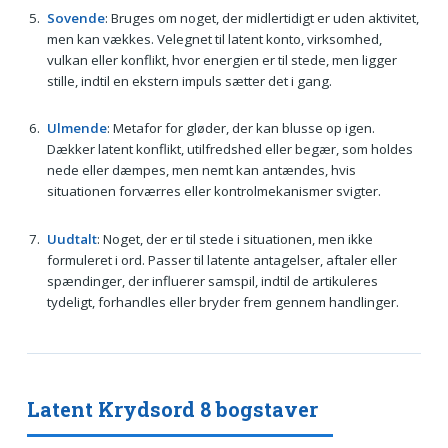
Sovende
: Bruges om noget, der midlertidigt er uden aktivitet,
men kan vækkes. Velegnet til latent konto, virksomhed,
vulkan eller konflikt, hvor energien er til stede, men ligger
stille, indtil en ekstern impuls sætter det i gang.
Ulmende
: Metafor for gløder, der kan blusse op igen.
Dækker latent konflikt, utilfredshed eller begær, som holdes
nede eller dæmpes, men nemt kan antændes, hvis
situationen forværres eller kontrolmekanismer svigter.
Uudtalt
: Noget, der er til stede i situationen, men ikke
formuleret i ord. Passer til latente antagelser, aftaler eller
spændinger, der influerer samspil, indtil de artikuleres
tydeligt, forhandles eller bryder frem gennem handlinger.
Latent Krydsord 8 bogstaver