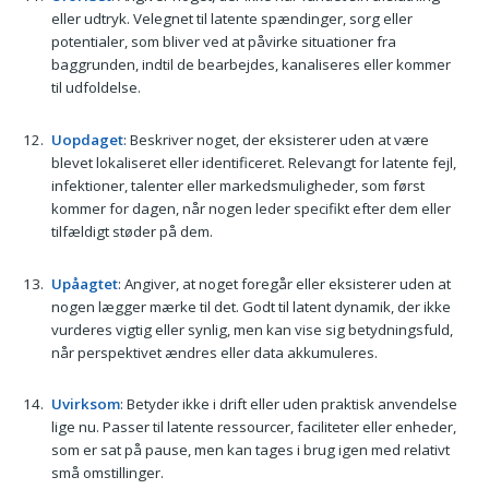
eller udtryk. Velegnet til latente spændinger, sorg eller
potentialer, som bliver ved at påvirke situationer fra
baggrunden, indtil de bearbejdes, kanaliseres eller kommer
til udfoldelse.
Uopdaget
: Beskriver noget, der eksisterer uden at være
blevet lokaliseret eller identificeret. Relevangt for latente fejl,
infektioner, talenter eller markedsmuligheder, som først
kommer for dagen, når nogen leder specifikt efter dem eller
tilfældigt støder på dem.
Upåagtet
: Angiver, at noget foregår eller eksisterer uden at
nogen lægger mærke til det. Godt til latent dynamik, der ikke
vurderes vigtig eller synlig, men kan vise sig betydningsfuld,
når perspektivet ændres eller data akkumuleres.
Uvirksom
: Betyder ikke i drift eller uden praktisk anvendelse
lige nu. Passer til latente ressourcer, faciliteter eller enheder,
som er sat på pause, men kan tages i brug igen med relativt
små omstillinger.