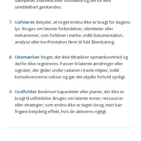
dæmpede, indirekte eller omsvøbte og derfor ikke
umiddelbart genkendes.
Uafsløret
: Betyder, at noget endnu ikke er bragt for dagens
lys. Bruges om latente forbindelser, identiteter eller
mekanismer, som forbliver i mørke, indtil dokumentation,
analyse eller konfrontation fører til fuld åbenbaring.
Ubemærket
: Noget, der ikke tiltrækker opmærksomhed og
derfor ikke registreres. Passer til latente ændringer eller
signaler, der glider under radaren i travle miljøer, indtil
konsekvenserne vokser og gør det skjulte forhold synligt.
Uudfoldet
: Beskriver kapaciteter eller planer, der ikke er
bragt til udfoldelse. Bruges om latente evner, ressourcer
eller strategier, som endnu ikke er taget i brug, men kan
frigøre betydelig effekt, hvis de aktiveres rigtigt.