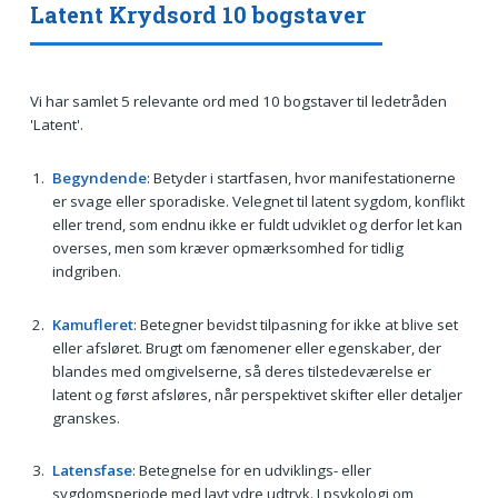
Latent Krydsord 10 bogstaver
Vi har samlet 5 relevante ord med 10 bogstaver til ledetråden
'Latent'.
Begyndende
: Betyder i startfasen, hvor manifestationerne
er svage eller sporadiske. Velegnet til latent sygdom, konflikt
eller trend, som endnu ikke er fuldt udviklet og derfor let kan
overses, men som kræver opmærksomhed for tidlig
indgriben.
Kamufleret
: Betegner bevidst tilpasning for ikke at blive set
eller afsløret. Brugt om fænomener eller egenskaber, der
blandes med omgivelserne, så deres tilstedeværelse er
latent og først afsløres, når perspektivet skifter eller detaljer
granskes.
Latensfase
: Betegnelse for en udviklings- eller
sygdomsperiode med lavt ydre udtryk. I psykologi om