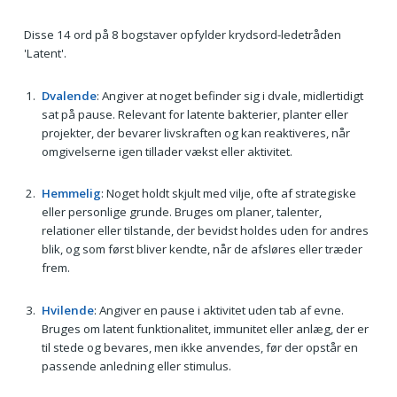
Disse 14 ord på 8 bogstaver opfylder krydsord-ledetråden
'Latent'.
Dvalende
: Angiver at noget befinder sig i dvale, midlertidigt
sat på pause. Relevant for latente bakterier, planter eller
projekter, der bevarer livskraften og kan reaktiveres, når
omgivelserne igen tillader vækst eller aktivitet.
Hemmelig
: Noget holdt skjult med vilje, ofte af strategiske
eller personlige grunde. Bruges om planer, talenter,
relationer eller tilstande, der bevidst holdes uden for andres
blik, og som først bliver kendte, når de afsløres eller træder
frem.
Hvilende
: Angiver en pause i aktivitet uden tab af evne.
Bruges om latent funktionalitet, immunitet eller anlæg, der er
til stede og bevares, men ikke anvendes, før der opstår en
passende anledning eller stimulus.