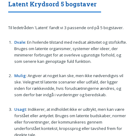
Latent Krydsord 5 bogstaver
Til ledetråden 'Latent' fandt vi 3 passende ord på 5 bogstaver.
Dvale
: En hvilende tilstand med nedsat aktivitet og stofskifte.
Bruges om latente organismer, systemer eller ideer, der
minimerer forbruget for at overleve ugunstige forhold, og
som senere kan genoptage fuld funktion.
Mulig
: Angiver at noget kan ske, men ikke nødvendigvis vil
ske. Velegnet til latente scenarier eller udfald, der ligger
inden for rækkevidde, hvis forudsætningerne ændres, og
som derfor bør indgå i vurderinger og beredskab.
Usagt
: Indikerer, at indholdet ikke er udtrykt, men kan være
forstået eller antydet. Bruges om latente budskaber, normer
eller forventninger, der kommunikeres gennem
underforstået kontekst, kropssprog eller tavshed frem for
direkte tale.