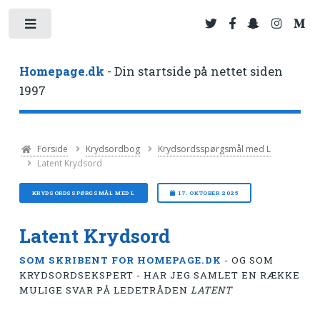
Toggle
Homepage.dk
- Din startside på nettet siden
1997
Forside
Krydsordbog
Krydsordsspørgsmål med L
Latent Krydsord
KRYDSORDSSPØRGSMÅL MED L
17. OKTOBER 2025
Latent Krydsord
SOM SKRIBENT FOR HOMEPAGE.DK
- OG SOM
KRYDSORDSEKSPERT - HAR JEG SAMLET EN RÆKKE
MULIGE SVAR PÅ LEDETRÅDEN
LATENT