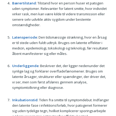
Bærertilstand
: Tilstand hvor en person huser et patogen
uden symptomer. Relevanter for latent smitte, hvor individet
virker rask, men kan være kilde til videre transmission eller
senere selv udvikle aktiv sygdom under bestemte
omstændigheder.
Latensperiode
: Den tidsmæssige strækning, hvor en årsag
er til stede uden fuldt udtryk. Bruges om latente effekter i
medicin, epidemiologi, toksikologi og teknologi, før resultatet
åbent manifesterer sig eller måles.
Underliggende
: Beskriver det, der ligger nedenunder det
synlige lag og forklarer overfladefænomener. Bruges om
latente årsager, strukturer eller spændinger, der driver det,
vi ser, men som først afsløres gennem analyse,
symptomtolkning eller diagnose.
Inkubationstid
: Tiden fra smitte til symptomdebut. Indfanger
den latente fase i infektionsforløb, hvor patogenet formerer
sig uden tydelige tegn, hvilket komplicerer sporingsarbejde