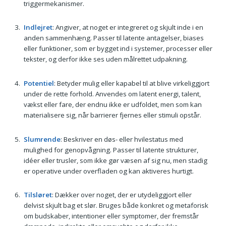
triggermekanismer.
Indlejret
: Angiver, at noget er integreret og skjult inde i en
anden sammenhæng. Passer til latente antagelser, biases
eller funktioner, som er bygget ind i systemer, processer eller
tekster, og derfor ikke ses uden målrettet udpakning.
Potentiel
: Betyder mulig eller kapabel til at blive virkeliggjort
under de rette forhold. Anvendes om latent energi, talent,
vækst eller fare, der endnu ikke er udfoldet, men som kan
materialisere sig, når barrierer fjernes eller stimuli opstår.
Slumrende
: Beskriver en døs- eller hvilestatus med
mulighed for genopvågning. Passer til latente strukturer,
idéer eller trusler, som ikke gør væsen af sig nu, men stadig
er operative under overfladen og kan aktiveres hurtigt.
Tilsløret
: Dækker over noget, der er utydeliggjort eller
delvist skjult bag et slør. Bruges både konkret og metaforisk
om budskaber, intentioner eller symptomer, der fremstår