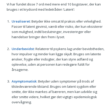
Vi har fundet disse 7 ord med mere end 10 bogstaver, der kan
bruges i et krydsord med ledetråden 'Latent':
Urealiseret
: Betyder ikke omsat til praksis eller virkelighed.
Passer til latent gevinst, værdi eller risiko, der kun eksisterer
som mulighed, indtil beslutninger, investeringer eller
hændelser bringer den frem i lyset.
Underbevidst
: Relaterer til psykens lag under bevidstheden,
hvor impulser og minder kan ligge skjult. Bruges om latente
ønsker, frygte eller indsigter, der kan styre adfærd og
oplevelse, uden at personen kan redegøre fuldt for
årsagerne.
Asymptomatisk
: Betyder uden symptomer på trods af
tilstedeværende tilstand. Bruges om latent sygdom eller
smitte, der ikke mærkes af bæreren, men kan udvikle sig
eller smitte videre, hvilket gør det vigtigt i epidemiologisk
overvågning.