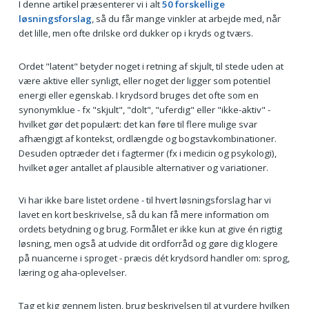
I denne artikel præsenterer vi i alt
50 forskellige
løsningsforslag
, så du får mange vinkler at arbejde med, når
det lille, men ofte drilske ord dukker op i kryds og tværs.
Ordet "latent" betyder noget i retning af skjult, til stede uden at
være aktive eller synligt, eller noget der ligger som potentiel
energi eller egenskab. I krydsord bruges det ofte som en
synonymklue - fx "skjult", "dolt", "uferdig" eller "ikke-aktiv" -
hvilket gør det populært: det kan føre til flere mulige svar
afhængigt af kontekst, ordlængde og bogstavkombinationer.
Desuden optræder det i fagtermer (fx i medicin og psykologi),
hvilket øger antallet af plausible alternativer og variationer.
Vi har ikke bare listet ordene - til hvert løsningsforslag har vi
lavet en kort beskrivelse, så du kan få mere information om
ordets betydning og brug. Formålet er ikke kun at give én rigtig
løsning, men også at udvide dit ordforråd og gøre dig klogere
på nuancerne i sproget - præcis dét krydsord handler om: sprog,
læring og aha-oplevelser.
Tag et kig gennem listen, brug beskrivelsen til at vurdere hvilken