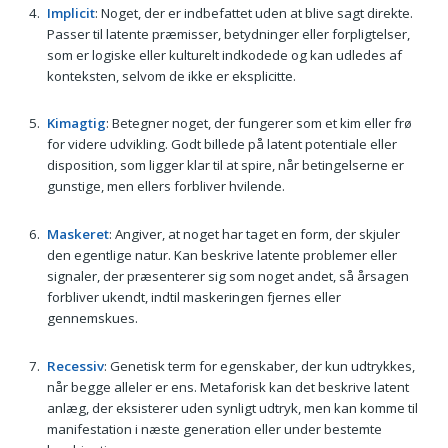
Implicit
: Noget, der er indbefattet uden at blive sagt direkte.
Passer til latente præmisser, betydninger eller forpligtelser,
som er logiske eller kulturelt indkodede og kan udledes af
konteksten, selvom de ikke er eksplicitte.
Kimagtig
: Betegner noget, der fungerer som et kim eller frø
for videre udvikling. Godt billede på latent potentiale eller
disposition, som ligger klar til at spire, når betingelserne er
gunstige, men ellers forbliver hvilende.
Maskeret
: Angiver, at noget har taget en form, der skjuler
den egentlige natur. Kan beskrive latente problemer eller
signaler, der præsenterer sig som noget andet, så årsagen
forbliver ukendt, indtil maskeringen fjernes eller
gennemskues.
Recessiv
: Genetisk term for egenskaber, der kun udtrykkes,
når begge alleler er ens. Metaforisk kan det beskrive latent
anlæg, der eksisterer uden synligt udtryk, men kan komme til
manifestation i næste generation eller under bestemte