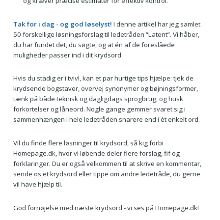
og kræver præcise estimater for effektiv kontrol.
Tak for i dag - og god løselyst!
I denne artikel har jeg samlet
50 forskellige løsningsforslag til ledetråden “Latent”. Vi håber,
du har fundet det, du søgte, og at én af de foreslåede
muligheder passer ind i dit krydsord.
Hvis du stadig er i tvivl, kan et par hurtige tips hjælpe: tjek de
krydsende bogstaver, overvej synonymer og bøjningsformer,
tænk på både teknisk og dagligdags sprogbrug, og husk
forkortelser og låneord. Nogle gange gemmer svaret sig i
sammenhængen i hele ledetråden snarere end i ét enkelt ord.
Vil du finde flere løsninger til krydsord, så kig forbi
Homepage.dk, hvor vi løbende deler flere forslag, fif og
forklaringer. Du er også velkommen til at skrive en kommentar,
sende os et krydsord eller tippe om andre ledetråde, du gerne
vil have hjælp til.
God fornøjelse med næste krydsord - vi ses på Homepage.dk!