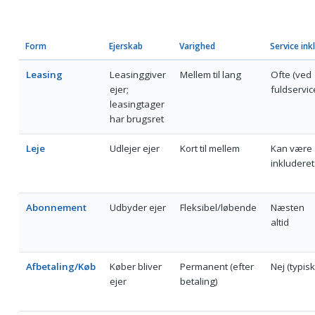
Form
Ejerskab
Varighed
Service inkl
Leasing
Leasinggiver
Mellem til lang
Ofte (ved
ejer;
fuldservic
leasingtager
har brugsret
Leje
Udlejer ejer
Kort til mellem
Kan være
inkluderet
Abonnement
Udbyder ejer
Fleksibel/løbende
Næsten
altid
Afbetaling/Køb
Køber bliver
Permanent (efter
Nej (typisk
ejer
betaling)