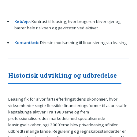
Køb/eje:
Kontrast til leasing, hvor brugeren bliver ejer og
bærer hele risikoen og gevinsten ved aktivet.
Kontantkøb:
Direkte modsætning til finansiering via leasing.
Historisk udvikling og udbredelse
Leasing fik for alvor fart i efterkrigstidens økonomier, hvor
virksomheder søgte fleksible finansieringsformer til at anskaffe
kapitaltunge aktiver. Fra 1980’erne og frem
professionaliseredes markedet med specialiserede
leasingselskaber, og i 2000’erne blev privatleasing af biler
udbredt i mange lande. Regulering og regnskabsstandarder er