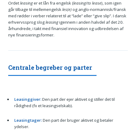
Ordet
leasing
er et lån fra engelsk (
leasing
/
to lease
), som igen
går tilbage til mellemengelsk
les(e)
og anglo-normannisk/fransk
med rødder i verber relateret til at “lade” eller “give slip”. I dansk
erhvervssprog slog
leasing
igennem i anden halvdel af det 20.
århundrede, i takt med finansiel innovation og udbredelsen af
nye finansieringsformer.
Centrale begreber og parter
Leasinggiver:
Den part der ejer aktivet og stiller det til
rådighed (fx et leasingselskab).
Leasingtager:
Den part der bruger aktivet og betaler
ydelser.