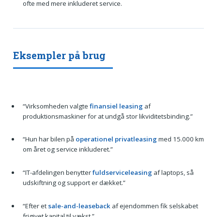
ofte med mere inkluderet service.
Eksempler på brug
“Virksomheden valgte
finansiel leasing
af
produktionsmaskiner for at undgå stor likviditetsbinding.”
“Hun har bilen på
operationel privatleasing
med 15.000 km
om året og service inkluderet.”
“IT-afdelingen benytter
fuldserviceleasing
af laptops, så
udskiftning og support er dækket.”
“Efter et
sale-and-leaseback
af ejendommen fik selskabet
frigivet kapital til vækst.”