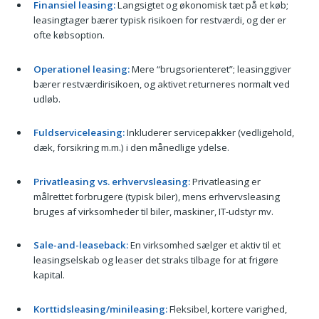
Finansiel leasing:
Langsigtet og økonomisk tæt på et køb;
leasingtager bærer typisk risikoen for restværdi, og der er
ofte købsoption.
Operationel leasing:
Mere “brugsorienteret”; leasinggiver
bærer restværdirisikoen, og aktivet returneres normalt ved
udløb.
Fuldserviceleasing:
Inkluderer servicepakker (vedligehold,
dæk, forsikring m.m.) i den månedlige ydelse.
Privatleasing vs. erhvervsleasing:
Privatleasing er
målrettet forbrugere (typisk biler), mens erhvervsleasing
bruges af virksomheder til biler, maskiner, IT-udstyr mv.
Sale-and-leaseback:
En virksomhed sælger et aktiv til et
leasingselskab og leaser det straks tilbage for at frigøre
kapital.
Korttidsleasing/minileasing:
Fleksibel, kortere varighed,