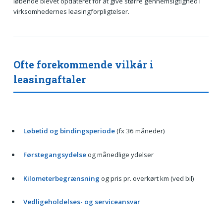
løbende blevet opdateret for at give større gennemsigtighed i
virksomhedernes leasingforpligtelser.
Ofte forekommende vilkår i
leasingaftaler
Løbetid og bindingsperiode
(fx 36 måneder)
Førstegangsydelse
og månedlige ydelser
Kilometerbegrænsning
og pris pr. overkørt km (ved bil)
Vedligeholdelses- og serviceansvar