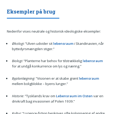
Eksempler på brug
Nedenfor vises neutrale og historisk-ideologiske eksempler:
Økologi
: ”Ulven udvider sit
lebensraum
i Skandinavien, når
byttedyrsmængden stiger.”
Biologi
: ”Planterne har behov for tilstrækkelig
lebensraum
for at undgå konkurrence om lys og næring.”
Byplanlægning
: ”Visionen er at skabe grønt
lebensraum
mellem boligblokke – byens lunger.”
Historie
: ”Tysklands krav om
Lebensraum im Osten
var en
drivkraft bag invasionen af Polen 1939.”
Kultur
: ”I science-fiction beskrives ofte kolonisering af andre