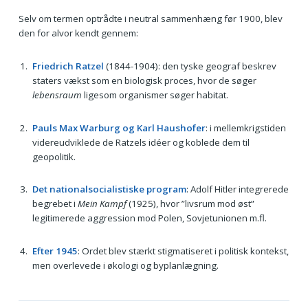
Selv om termen optrådte i neutral sammenhæng før 1900, blev
den for alvor kendt gennem:
Friedrich Ratzel
(1844-1904): den tyske geograf beskrev
staters vækst som en biologisk proces, hvor de søger
lebensraum
ligesom organismer søger habitat.
Pauls Max Warburg og Karl Haushofer
: i mellemkrigstiden
videreudviklede de Ratzels idéer og koblede dem til
geopolitik.
Det nationalsocialistiske program
: Adolf Hitler integrerede
begrebet i
Mein Kampf
(1925), hvor ”livsrum mod øst”
legitimerede aggression mod Polen, Sovjetunionen m.fl.
Efter 1945
: Ordet blev stærkt stigmatiseret i politisk kontekst,
men overlevede i økologi og byplanlægning.