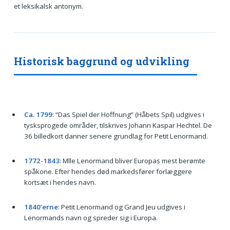
et leksikalsk antonym.
Historisk baggrund og udvikling
Ca. 1799
: “Das Spiel der Hoffnung” (Håbets Spil) udgives i
tysksprogede områder, tilskrives Johann Kaspar Hechtel. De
36 billedkort danner senere grundlag for Petit Lenormand.
1772-1843
: Mlle Lenormand bliver Europas mest berømte
spåkone. Efter hendes død markedsfører forlæggere
kortsæt i hendes navn.
1840’erne
: Petit Lenormand og Grand Jeu udgives i
Lenormands navn og spreder sig i Europa.