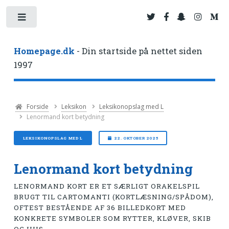
Toggle
Homepage.dk
- Din startside på nettet siden
1997
Forside
Leksikon
Leksikonopslag med L
Lenormand kort betydning
LEKSIKONOPSLAG MED L
22. OKTOBER 2025
Lenormand kort betydning
LENORMAND KORT ER ET SÆRLIGT ORAKELSPIL
BRUGT TIL CARTOMANTI (KORTLÆSNING/SPÅDOM),
OFTEST BESTÅENDE AF 36 BILLEDKORT MED
KONKRETE SYMBOLER SOM RYTTER, KLØVER, SKIB