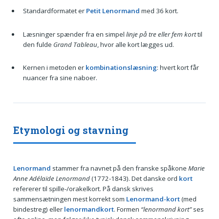
Standardformatet er
Petit Lenormand
med 36 kort.
Læsninger spænder fra en simpel
linje på tre eller fem kort
til
den fulde
Grand Tableau
, hvor alle kort lægges ud.
Kernen i metoden er
kombinationslæsning
: hvert kort får
nuancer fra sine naboer.
Etymologi og stavning
Lenormand
stammer fra navnet på den franske spåkone
Marie
Anne Adélaïde Lenormand
(1772-1843). Det danske ord
kort
refererer til spille-/orakelkort. På dansk skrives
sammensætningen mest korrekt som
Lenormand-kort
(med
bindestreg) eller
lenormandkort
. Formen
“lenormand kort”
ses