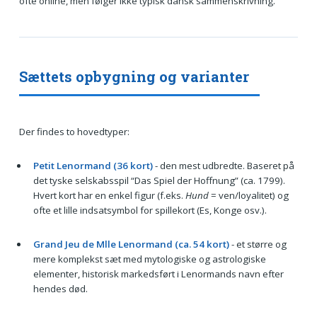
ofte online, men følger ikke typisk dansk sammenskrivning.
Sættets opbygning og varianter
Der findes to hovedtyper:
Petit Lenormand (36 kort)
- den mest udbredte. Baseret på
det tyske selskabsspil “Das Spiel der Hoffnung” (ca. 1799).
Hvert kort har en enkel figur (f.eks.
Hund
= ven/loyalitet) og
ofte et lille indsatsymbol for spillekort (Es, Konge osv.).
Grand Jeu de Mlle Lenormand (ca. 54 kort)
- et større og
mere komplekst sæt med mytologiske og astrologiske
elementer, historisk markedsført i Lenormands navn efter
hendes død.