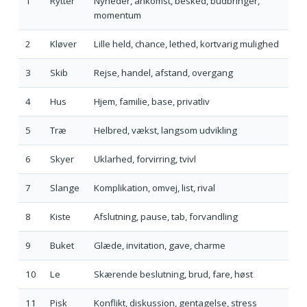
1
Rytter
Nyheder, ankomst, besked, budbringer,
momentum
2
Kløver
Lille held, chance, lethed, kortvarig mulighed
3
Skib
Rejse, handel, afstand, overgang
4
Hus
Hjem, familie, base, privatliv
5
Træ
Helbred, vækst, langsom udvikling
6
Skyer
Uklarhed, forvirring, tvivl
7
Slange
Komplikation, omvej, list, rival
8
Kiste
Afslutning, pause, tab, forvandling
9
Buket
Glæde, invitation, gave, charme
10
Le
Skærende beslutning, brud, fare, høst
11
Pisk
Konflikt, diskussion, gentagelse, stress