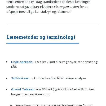
Petit Lenormand er i dag standarden i de fleste læsninger.
Moderne udgaver kan inkludere
ekstra personkort
for at
afspejle forskellige kønsudtryk og relationer.
Læsemetoder og terminologi
Linje-spreads
: 3, 5 eller 7 kort til hurtige svar, tendenser og
råd.
3x3-boksen
: ni kort i et kvadrat til situationsanalyse.
Grand Tableau
: alle 36 kort (typisk i 8x4+4 eller 9x4). Her
bruger man teknikker som:
Huse
: hver position svarer til et “huskort”, som farver